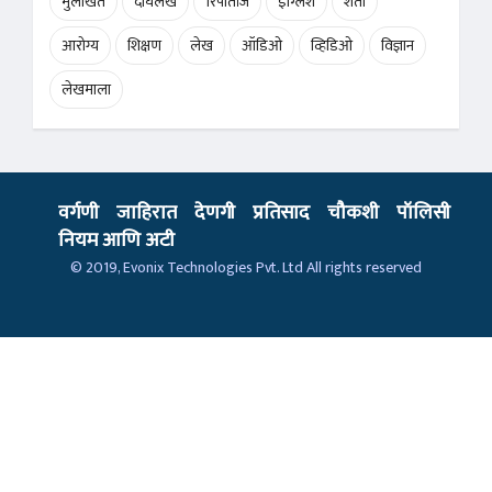
मुलाखत
दीर्घलेख
रिपोर्ताज
इंग्लिश
शेती
आरोग्य
शिक्षण
लेख
ऑडिओ
व्हिडिओ
विज्ञान
लेखमाला
वर्गणी
जाहिरात
देणगी
प्रतिसाद
चौकशी
पॉलिसी
नियम आणि अटी
© 2019,
Evonix Technologies Pvt. Ltd
All rights reserved