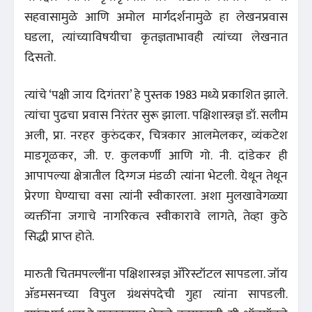
सहवासामुळे आणि अमोल मार्गदर्शनामुळे हा लेखनप्रवास
घडला, त्यांच्याविषयीचा कृतज्ञताभावही त्यांच्या लेखनात
दिसतो.
त्यांचे ‘पक्षी जाय दिगंतरा’ हे पुस्तक 1983 मध्ये प्रकाशित झाले.
त्यांचा पुढचा प्रवास निरंतर सुरू झाला. पक्षिशास्त्रज्ञ डॉ. सलीम
अली, प्रा. नरहर कुरुंदकर, चित्रकार आलमेलकर, व्यंकटेश
माडगूळकर, जी. ए. कुलकर्णी आणि गो. नी. दांडेकर ही
आपापल्या क्षेत्रातील दिग्गज मंडळी त्यांना भेटली. येथून तेथून
प्रेरणा घेण्याचा वसा त्यांनी स्वीकारला. अशा मुलखावेगळ्या
व्यक्तींना जगाचे नागरिकत्व स्वीकारावे लागते, तेव्हा कुठे
सिद्धी प्राप्त होते.
मारुती चितमपल्लींना पक्षिशास्त्रज्ञ अ‍ॅरिस्टॉटल सापडला. जॉय
अ‍ॅडमसनच्या विपुल ग्रंथसंपदेची गुहा त्यांना सापडली.