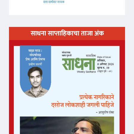
दत्ता दामोदर नायक
साधना साप्ताहिकाचा ताजा अंक