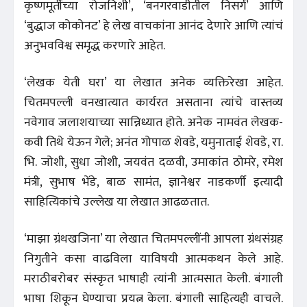
कृष्णमूर्तींच्या रोजनिशी’, ‘बनगरवाडीतील निसर्ग’ आणि
‘बुद्धाज कोकोनट’ हे लेख वाचकांना आनंद देणारे आणि त्यांचं
अनुभवविश्व समृद्ध करणारे आहेत.
‘लेखक येती घरा’ या लेखात अनेक व्यक्तिरेखा आहेत.
चितमपल्ली वनखात्यात कार्यरत असताना त्यांचे वास्तव्य
नवेगाव जलाशयाच्या सान्निध्यात होते. अनेक नामवंत लेखक-
कवी तिथे येऊन गेले; अनंत गोपाळ शेवडे, यमुनाताई शेवडे, रा.
भि. जोशी, सुधा जोशी, जयवंत दळवी, उमाकांत ठोमरे, रमेश
मंत्री, सुभाष भेंडे, बाळ सामंत, ज्ञानेश्वर नाडकर्णी इत्यादी
साहित्यिकांचे उल्लेख या लेखात आढळतात.
‘माझा ग्रंथखजिना’ या लेखात चितमपल्लींनी आपला ग्रंथसंग्रह
निगुतीने कसा वाढविला याविषयी आत्मकथन केले आहे.
मराठीबरोबर संस्कृत भाषाही त्यांनी आत्मसात केली. बंगाली
भाषा शिकून घेण्याचा प्रयत्न केला. बंगाली साहित्यही वाचले.