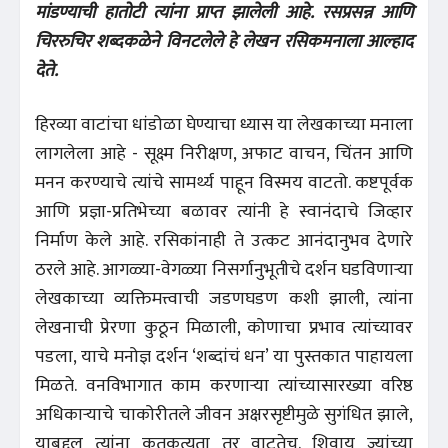
मांडण्याची हातोटी त्यांना प्राप्त झालेली आहे. रसप्रसन्न आणि
चिररुचिर शब्दकळेने विनटलेले हे लेखन रसिकमनाला आल्हाद
देते.
हिरव्या वाटांचा धांडोळा घेण्याचा ध्यास या लेखकाच्या मनाला
लागलेला आहे - सूक्ष्म निरीक्षण, अफाट वाचन, चिंतन आणि
मनन करण्याचे त्यांचे सामर्थ्य पाहून विस्मय वाटतो. कष्टपूर्वक
आणि प्रज्ञा-प्रतिभेच्या बळावर त्यांनी हे स्वानंदाचे जिव्हार
निर्माण केले आहे. रसिकांनाही ते उत्कट आनंदानुभव देणारे
ठरले आहे. आगळ्या-वेगळ्या निसर्गानुभूतीचे दर्शन घडविणाऱ्या
लेखकाच्या व्यक्तिमत्त्वाची जडणघडण कशी झाली, त्यांना
लेखनाची प्रेरणा कुठून मिळाली, कोणाचा प्रभाव त्यांच्यावर
पडला, याचे मनोज्ञ दर्शन ‘शब्दांचं धन’ या पुस्तकात पाहायला
मिळते. वनविभागात काम करणाऱ्या त्यांच्यासारख्या वरिष्ठ
अधिकाऱ्याचे चाकोरीतले जीवन अक्षरसृष्टीमुळे सुगंधित झाले,
याबद्दल त्यांना कृतकृत्यता तर वाटतेच. शिवाय ज्यांच्या