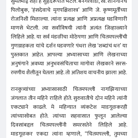
सुमंतभाई शहा हे सुहृदरूपात भेटले. बनगरवाडी, सी. शॉनगॉनचे
पिलोबुक, ‘हंसदेवाचे मृगपक्षिशास्त्र’ आणि जे. कृष्णमूर्तींच्या
रोजनिशी मिळाल्या. त्यांना प्रत्यक्ष आणि अप्रत्यक्ष घडविणारी
माणसे भेटली. त्या सर्वांविषयी त्यांनी अत्यंत जिव्हाळ्याने
लिहिले आहे. या सर्व मंडळींचा मोठेपणा आणि चितमपल्लींची
गुणग्राहकता यांचे दर्शन घडवणारे पंधरा लेख ‘शब्दांचं धन’ या
पुस्तकात आहेत. आपल्या अभ्यासाच्या आणि लेखनाच्या
अनुषंगाने अवघ्या अनुभवसंचिताचा मागोवा लेखकाने सरस-
रमणीय शैलीतून घेतला आहे. तो अतिशय वाचनीय झाला आहे.
रानकुत्र्यांच्या अभ्यासासाठी चितमपल्ली नागझिऱ्याच्या
जंगलात तीन महिने राहिले होते. सुरुवातीचे दोन महिने त्यांनी
एकट्याने काढले. मे महिन्यात व्यंकटेश माडगूळकरही
त्यांच्यासोबत होते. त्यांच्या सहवासात फुलून आलेल्या
दिवसांबद्दल चितमपल्लींनी समरसतेने लिहिले आहे.
माडगूळकर एकदा त्यांना म्हणाले, “चितमपल्ली, तुमच्या