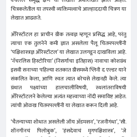
वेचलेले समृद्ध क्षण या लेखात अधोरेखित झाले आहेत.
चित्रकलेतील या तपस्वी व्यक्तिमत्त्वाचे आल्हाददायी चित्रण या
लेखात आढळते.
अ‍ॅरिस्टॉटल हा प्राचीन ग्रीक तत्त्वज्ञ म्हणून प्रसिद्ध आहे, परंतु
त्याचा एक तुलनेने कमी ज्ञात असलेला पैलू चितमपल्लींनी
‘पक्षिशास्त्रज्ञ अ‍ॅरिस्टॉटल’ या लेखात उलगडून दाखविला आहे.
‘नॅचरलिस हिस्टोरिया’ (निसर्गाचा इतिहास) नावाचा कोशग्रंथ
इसवी सनाच्या पहिल्या शतकात ग्रीसमध्ये प्लिनी द एल्डर याने
संकलित केला, आणि स्वतः त्यात बरेचसे लेखनही केले. त्या
ग्रंथात पक्ष्यांच्या हालचालींविषयी, स्थलांतराविषयी
अ‍ॅरिस्टॉटलने केलेल्या अत्यंत महत्त्वाच्या नोंदी समाविष्ट आहेत.
त्यांची ओळख चितमपल्लींनी या लेखात करून दिली आहे.
‘चैतन्याच्या शोधात असलेली जॉय अ‍ॅडमसन’, ‘रजनीगंधा’, ‘सी.
शॉनगॉनचं पिलोबुक’, ‘हंसदेवाचं मृगपक्षिशास्त्र’, ‘जे