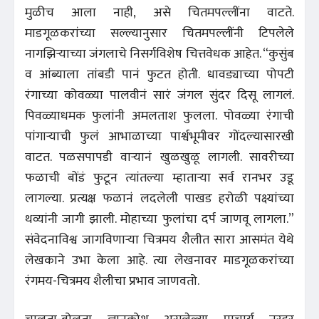
मुळीच आला नाही, असे चितमपल्लींना वाटते.
माडगूळकरांच्या सल्ल्यानुसार चितमपल्लींनी टिपलेले
नागझिऱ्याच्या जंगलाचे निसर्गविशेष चित्तवेधक आहेत. “कुसुंब
व आंब्याला तांबडी पानं फुटत होती. धावड्याच्या पोपटी
रंगाच्या कोवळ्या पालवीनं सारं जंगल सुंदर दिसू लागलं.
पिवळ्याधमक फुलांनी अमलताश फुलला. पोवळ्या रंगाची
पांगाऱ्याची फुलं आभाळाच्या पार्श्वभूमीवर गोंदल्यासारखी
वाटत. पळसपापडी वाऱ्यानं खुळखुळू लागली. सावरीच्या
फळाची बोंडं फुटून त्यांतल्या म्हाताऱ्या सर्व रानभर उडू
लागल्या. प्रत्यक्ष फळानं लदलेली पाखड हरोळी पक्ष्यांच्या
थव्यांनी जागी झाली. मोहाच्या फुलांचा दर्प जाणवू लागला.”
संवेदनाविश्व जागविणाऱ्या चित्रमय शैलीत सारा आसमंत येथे
लेखकाने उभा केला आहे. त्या लेखनावर माडगूळकरांच्या
रंगमय-चित्रमय शैलीचा प्रभाव जाणवतो.