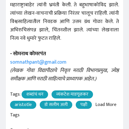
महाराष्ट्राबाहेर त्यांनी भ्रमंती केली. ते बहुभाषाकोविद झाले.
त्यांच्या लेखन-वाचनाची प्रक्रिया निरंतर चालूच राहिली. त्यांनी
विश्वसाहित्यातील निवडक आणि उत्तम ग्रंथ गोळा केले. ते
अभिरुचिसंपन्न झाले, चिंतनशील झाले. त्यांच्या लेखनाला
नित्य नवे धुमारे फुटत राहिले.
- सोमनाथ कोमरपंत
somnathpant@gmail.com
(लेखक गोवा विद्यापीठाचे निवृत्त मराठी विभागप्रमुख, ज्येष्ठ
समीक्षक आणि मराठी साहित्याचे प्राध्यापक आहेत.)
Tags:
शब्दांचं धन
व्यंकटेश माडगूळकर
aristotle
डॉ सलीम अली
पक्षी
Load More
Tags