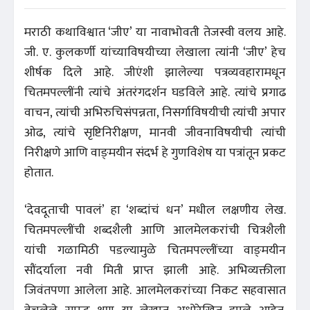
मराठी कथाविश्वात ‘जीए’ या नावाभोवती तेजस्वी वलय आहे.
जी. ए. कुलकर्णी यांच्याविषयीच्या लेखाला त्यांनी ‘जीए’ हेच
शीर्षक दिले आहे. जीएंशी झालेल्या पत्रव्यवहारामधून
चितमपल्लींनी त्यांचे अंतरंगदर्शन घडविले आहे. त्यांचे प्रगाढ
वाचन, त्यांची अभिरुचिसंपन्नता, निसर्गाविषयीची त्यांची अपार
ओढ, त्यांचे सृष्टिनिरीक्षण, मानवी जीवनाविषयीची त्यांची
निरीक्षणे आणि वाङ्‌मयीन संदर्भ हे गुणविशेष या पत्रांतून प्रकट
होतात.
‘देवदूताची पावलं’ हा ‘शब्दांचं धन’ मधील लक्षणीय लेख.
चितमपल्लींची शब्दशैली आणि आलमेलकरांची चित्रशैली
यांची गळामिठी पडल्यामुळे चितमपल्लींच्या वाङ्‌मयीन
सौंदर्याला नवी मिती प्राप्त झाली आहे. अभिव्यक्तीला
जिवंतपणा आलेला आहे. आलमेलकरांच्या निकट सहवासात