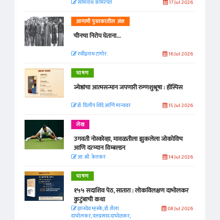
सोमनाथ कोमरपंत
17 Jul 2026
आगामी पुस्तकातील अंश
चीनचा निरोप घेताना...
रवींद्रनाथ टागोर.
16 Jul 2026
भाषण
ज्येष्ठांचा आत्मसन्मान जपणारी रुग्णशुश्रूषा : हॉस्पिस
डॉ. दिलीप शिंदे आणि मान्यवर
15 Jul 2026
लेख
उगवती नोस्कोव्हा, मावळतीला झुकलेला जोकोविच
आणि दरम्यान विम्बल्डन
आ. श्री. केतकर
14 Jul 2026
भाषण
१५५ सदाशिव पेठ, सातारा : लोकविलक्षण दाभोलकर
कुटुंबाची कथा
ज्ञानदेव म्हस्के, डॉ. शैला
08 Jul 2026
दाभोलकर, दत्तप्रसाद दाभोळकर,