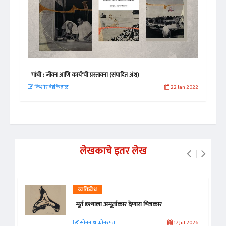
'गांधी : जीवन आणि कार्य'ची प्रस्तावना (संपादित अंश)
ढगात
 2020
किशोर बेडकिहाळ
22 Jan 2022
अजि
लेखकाचे इतर लेख
व्यक्तिवेध
मूर्त दृश्याला अमूर्ताकार देणारा चित्रकार
सोमनाथ कोमरपंत
17 Jul 2026