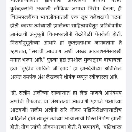
चालता-बोलता ज्ञानकोश असलेल्या प्राचार्य नरहर
कुरुंदकरांनी अकाली लौकिक जगाचा निरोप घेतला, ही
चितमपल्लींच्या भावजीवनातली एक खूप क्लेशदायी घटना
होती. कारण त्यांच्याशी झालेल्या साहित्यचर्चेतून अनिर्वचनीय
आनंदाची अनुभूती चितमपल्लींनी वेळोवेळी घेतलेली होती.
निसर्गानुभूतीच्या आधारे हा कृतज्ञताभाव जागवताना ते
म्हणतात, “सरांची आठवण अशी लख्ख आकाशगंगेसारखी
मनात भरून आहे.” पुढचा हृद्य तपशील मुळातूनच वाचायला
हवा. ‘तुम्हीच लाविले जी झाड!’ हा ज्ञानदेवीच्या ओवीतील
अत्यंत समर्पक अंश लेखकाने शीर्षक म्हणून स्वीकारला आहे.
‘डॉ. सलीम अलींच्या सहवासात’ हा लेख म्हणजे आनंदमय
क्षणांची मैफलच. या लेखातल्या आठवणी म्हणजे पक्ष्यांच्या
आठवणी! सलीम अलींनी सारे जीवन पक्षिनिरीक्षणासाठीच
वाहिलेले होते. त्यातून त्यांच्या अभ्यासाची शिस्त निर्माण झाली
होती; तीच त्यांची जीवनधारणा होती. ते म्हणायचे, “पक्षिशास्त्र