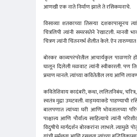
आणखी एक नाते निर्माण झाले ते रसिकमनाचे.
विसाव्या शतकाच्या तिसऱ्या दशकापासूनच त्या
चित्रलिपी त्यांनी समरसतेने रेखाटली. मानवी भावभाव
चित्रण त्यांनी चिंतनगर्भ शैलीत केले. ऐन तारुण्यात 
बोरकर काव्यपरंपरेतील आचार्यकुल पाळणारे होते
घालून दिलेली मळवाट त्यांनी स्वीकारली. पण तिथेच
प्रमाण मानले. त्यांच्या कवितेतील लय आणि लावण्य
कवितेशिवाय कादंबरी, कथा, ललितनिबंध, चरित्र,
स्वतंत्र मुद्रा उमटवली. वाङ्‌मयाकडे पाहण्याची र
बालपणात त्यांच्या घरी आणि भोवतालच्या परिसरा
पाश्चात्त्य आणि पौर्वात्य साहित्याचे त्यांनी पर
विदुषीचे मार्गदर्शन बोरकरांना लाभले. त्यामुळे पो
यांची मर्मज्ञता आणि रसज्ञता त्यांच्या बुद्धिवि