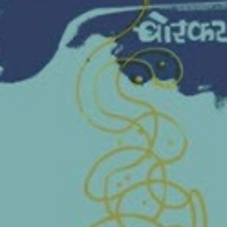
चीन भेटीतील भाषणे - रवींद्रनाथ टागोर
(अनुवाद सानिया कर्णिक )