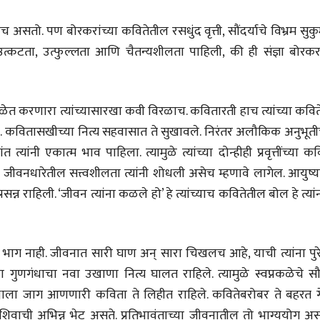
 असतो. पण बोरकरांच्या कवितेतील रसधुंद वृत्ती, सौंदर्याचे विभ्रम सुक
ल उत्कटता, उत्फुल्लता आणि चैतन्यशीलता पाहिली, की ही संज्ञा बोरकर
भाषण
व्यक्तिवेध
'चीन भेटीतील भाषणे' या
मूर्त दृश्याला अमूर
नकळेत करणारा त्यांच्यासारखा कवी विरळाच. कवितारती हाच त्यांच्या कवि
पुस्तकाचा प्रकाशनसोहळा
देणारा चित्रकार
रली. कवितासखीच्या नित्य सहवासात ते सुखावले. निरंतर अलौकिक अनुभूती
सानिया कर्णिक, सतीश बागल,
सोमनाथ कोमरपं
नीती बडवे, भानू काळे
17 Jul 2026
त्यांनी एकात्म भाव पाहिला. त्यामुळे त्यांच्या दोन्हीही प्रवृत्तींच्या क
30 Jul 2026
जीवनधारेतील सत्त्वशीलता त्यांनी शोधली असेच म्हणावे लागेल. आयुष्य
भाषण
पत्र
सन्न राहिली. ‘जीवन त्यांना कळले हो’ हे त्यांच्याच कवितेतील बोल हे त्या
ज्येष्ठांचा आत्मस
एक सक्षम आणि जागतिक
रुग्णशुश्रूषा : हॉस
दर्जाची शिक्षणव्यवस्था ही
डॉ. दिलीप शिंदे 
काळाची गरज आहे
शशी थरूर
15 Jul 2026
31 Jul 2026
भाग नाही. जीवनात सारी घाण अन्‌ सारा चिखलच आहे, याची त्यांना पुरे
गुणगंधाचा नवा उखाणा नित्य घालत राहिले. त्यामुळे स्वप्नकळेचे सौष
लेख
जम्मू-काश्मीरला राज्याचा
श्वाला जाग आणणारी कविता ते लिहीत राहिले. कवितेबरोबर ते बहरत गे
दर्जा देण्यासंदर्भात फोल
ाची अभिन्न भेट असते. प्रतिभावंताच्या जीवनातील तो भाग्ययोग अस
ठरलेली आश्वासनं
रामचंद्र गुहा