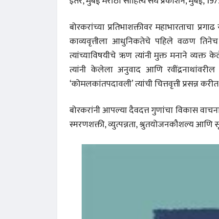
इतर, मुंबई मराठी साहित्य संघ प्रकाशन, मुंबई, 19
बोरकरांच्या प्रतिभाशक्तीवर महाभारताचा प्रगाढ 
काव्यवृत्तीला आधुनिकतेचे पहिले वळण तिनेच दिले
त्यांच्याविषयीचे ऋण त्यांनी मुक्त मनाने व्यक्त
त्यांनी केलेला अनुवाद आणि रवींद्रनाथांवरील 
‘कोमलकांतपदावली’ त्यांची चित्तवृत्ती प्रसन्न करीत अस
बोरकरांनी आपल्या दैवदत्त गुणांचा विकास वाचना
स्मरणशक्ती, व्युत्पन्नता, श्रुतयोजनकौशल्य आणि स
अंक 