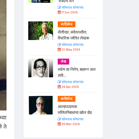
रणारा कवी
‘शब्दांचं धन’
त
सोमनाथ कोमरपंत
17 Jun 2026
व्यक्तिवेध
 चतुरस्र
शैलीदार, संवेदनशील,
क
वैचारिक ललित लेखक
त
सोमनाथ कोमरपंत
25 May 2026
लेख
ुचिसंपन्न
सप्रेम द्या निरोप, बहरून जात
आहे...
त
सोमनाथ कोमरपंत
26 Apr 2026
व्यक्तिवेध
आल्हाददायक
ललितनिबंधांचा खोल डोह
्या
सोमनाथ कोमरपंत
26 Mar 2026
े ते