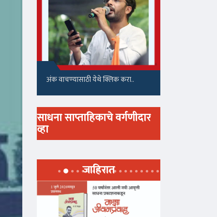
अंक वाचण्यासाठी येथे क्लिक करा..
साधना साप्ताहिकाचे वर्गणीदार
व्हा
जाहिरात