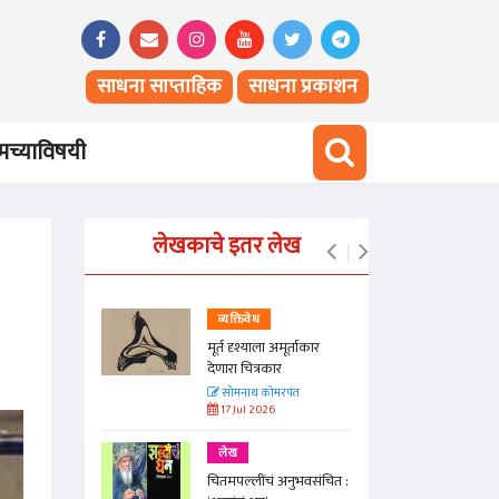
साधना साप्ताहिक
साधना प्रकाशन
च्याविषयी
लेखकाचे इतर लेख
व्यक्तिवेध
न्हा
मूर्त दृश्याला अमूर्ताकार
देणारा चित्रकार
त
सोमनाथ कोमरपंत
17 Jul 2026
लेख
मूर्त
चितमपल्लींचं अनुभवसंचित :