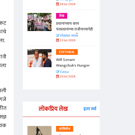
28 Jul 2026
लेख
्कट
प्रधानांच्याच काय
पंतप्रधानांच्या राजीनाम्यानेही
ांचे
प्रश्न सुटणार नाही, पण...
स्नेहलता जाधव
ला.
23 Jul 2026
EDITORIAL
ांनी
Will Sonam
णेला
Wangchuk's Hunger
Strike Make a
Editor
Difference?
20 Jul 2026
पली
हणजे
ाळीत
लोकप्रिय लेख
इतर सर्व
सज्ञ
नायक
व्यक्तिवेध