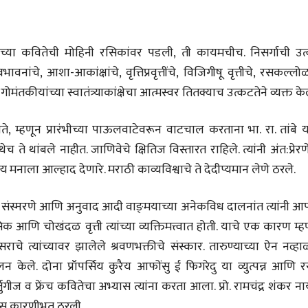
28 Jul 2026
लेख
ंच्या कवितेची मोहिनी रसिकांवर पडली, ती कायमचीच. निसर्गाची उत
प्रधानांच्याच काय
पंतप्रधानांच्या राजीनाम्यानेही
नांचे, आशा-आकांक्षांचे, वृत्तिप्रवृत्तींचे, विजिगीषू वृत्तीचे, रसकल्लोळ
प्रश्न सुटणार नाही, पण...
स्नेहलता जाधव
गोमंतकीयांच्या स्वातंत्र्याकांक्षेचा आत्मस्वर तितक्याच उत्कटतेने व्यक्त के
23 Jul 2026
EDITORIAL
, म्हणून प्रारंभीच्या पाऊलवाटेवरून वाटचाल करताना भा. रा. तांबे य
Will Sonam
 ते थांबले नाहीत. जाणिवेचे क्षितिज विस्तारत राहिले. त्यांनी अंत:प्रेर
Wangchuk's Hunger
Strike Make a
Editor
 मनाला आल्हाद देणारे. मराठी काव्यविश्वाचे ते देदीप्यमान लेणे ठरले.
Difference?
20 Jul 2026
 संस्मरणे आणि अनुवाद आदी वाङ्‌मयाच्या अनेकविध दालनांत त्यांनी आ
सिक आणि चोखंदळ वृत्ती त्यांच्या व्यक्तिमत्त्वात होती. याचे एक कारण म्
चे त्यांच्यावर झालेले श्रवणभक्तीचे संस्कार. तारुण्याच्या ऐन नव्ह
िशीलन केले. दोना प्रॉपर्सिय कुरैय आफोंसु ई फिगरेदु या व्युत्पन्न आणि र
र्तुगीज व फ्रेंच कवितेचा अभ्यास त्यांना करता आला. प्रो. रामचंद्र शंकर 
व्यक्तिवेध
व्यक्तिवेध
कासास कारणीभूत ठरली.