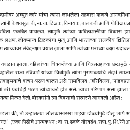
मूर्त दृश्याला अमूर्ताकार
मूर्त दृश्याला अमूर
देणारा चित्रकार
देणारा चित्रकार
्य दामोदर अच्युत कारे यांचा त्यांना लाभलेला सहवास म्हणजे आनंदनिध
सोमनाथ कोमरपंत
सोमनाथ कोमरपं
17 Jul 2026
17 Jul 2026
 त्यांनी केशवसुत, बी, ना. वा. टिळक, विनायक, बालकवी आणि गोविंदाग्र
आगामी पुस्तकातील अंश
आगामी पुस्तका
िता एकत्रित वाचल्या. त्यामुळे त्यांच्या कवित्वशक्तीचा विकास झा
चीनचा निरोप घेताना...
चीनचा निरोप घेतान
्छेदक लक्षण. लोकमान्य टिळकांचा मृत्यू आणि भारताच्या राजकीय क्षिति
त्यांच्यावर संवेदनक्षम वयात झाला आणि त्यांच्या मनाच्या कक्षा रुंदावल्
रवींद्रनाथ टागोर.
रवींद्रनाथ टागोर.
16 Jul 2026
16 Jul 2026
काळात झाला. वडिलांच्या चित्रकलेच्या आणि चित्रसंग्रहाच्या छंदामुळे 
भाषण
भाषण
ज्येष्ठांचा आत्मसन्मान जपणारी
ज्येष्ठांचा आत्मस
ग्रहातील राजा रविवर्मा यांच्या चित्रांमुळे त्यांना पुराणकथांचे संदर्भ समज
रुग्णशुश्रूषा : हॉस्पिस
रुग्णशुश्रूषा : हॉस
संतवाङ्‌मयाचे वाचन-पठण चालत असे. ‘रामविजय’, ‘हरिविजय’, ‘पांडवप्रत
डॉ. दिलीप शिंदे आणि मान्यवर
डॉ. दिलीप शिंदे 
15 Jul 2026
15 Jul 2026
 तरी ग्रंथांचेही पठण त्यांच्याकडे होत असे. त्याचा परिणाम असा झाला
जगत्या मिळत गेली. बोरकरांनी त्या दिवसांची संस्मरणे जागवली आहेत :
लेख
लेख
उगवती नोस्कोव्हा, मावळतीला
उगवती नोस्कोव्ह
झुकलेला जोकोविच आणि
झुकलेला जोको
र पडला की, तो उन्हातल्या लोलकासारखा माझ्या डोळ्यांपुढे डोलू लागे
दरम्यान विम्बल्डन
दरम्यान विम्बल्डन
आ. श्री. केतकर
आ. श्री. केतकर
त.’’ (एका पिढीचे आत्मकथन : वा. रा. ढवळे गौरवग्रंथ, संपा. पु. शि. रेगे
14 Jul 2026
14 Jul 2026