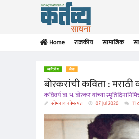
Home
राजकीय
सामाजिक
सा
व्यक्तिवेध
लेख
बोरकरांची कविता : मराठी काव
लेख
लेख
कविवर्य बा. भ. बोरकर यांच्या स्मृतिदिनानिमित्
इंदिरा संतांचे सुकुमार
वज्रनिर्धाराची भूमिका घेणारा
शब्दशिल्प
सोमनाथ कोमरपंत
मातृहृदयी...
07 Jul 2020
11 
सोमनाथ कोमरपंत
सोमनाथ कोमरपंत
13 Jul 2022
24 Dec 2020
लेख
लेख
नानासाहेब गोरे यांचे चिररुचिर
बहिणाबाईंचे काव्यशिल्प