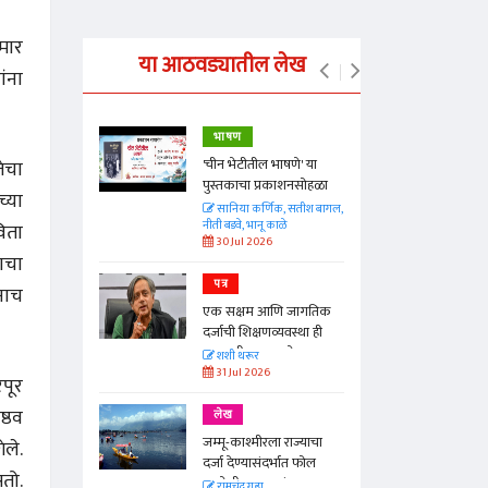
ुमार
या आठवड्यातील लेख
ांना
भाषण
्ताकार
'चीन भेटीतील भाषणे' या
तेचा
पुस्तकाचा प्रकाशनसोहळा
च्या
त
सानिया कर्णिक, सतीश बागल,
नीती बडवे, भानू काळे
विता
30 Jul 2026
ाचा
पत्र
ंनाच
न्मान जपणारी
एक सक्षम आणि जागतिक
्पिस
दर्जाची शिक्षणव्यवस्था ही
आणि मान्यवर
काळाची गरज आहे
शशी थरूर
31 Jul 2026
पूर
्ठव
लेख
जम्मू-काश्मीरला राज्याचा
ले.
दर्जा देण्यासंदर्भात फोल
तो.
ठरलेली आश्वासनं
रामचंद्र गुहा