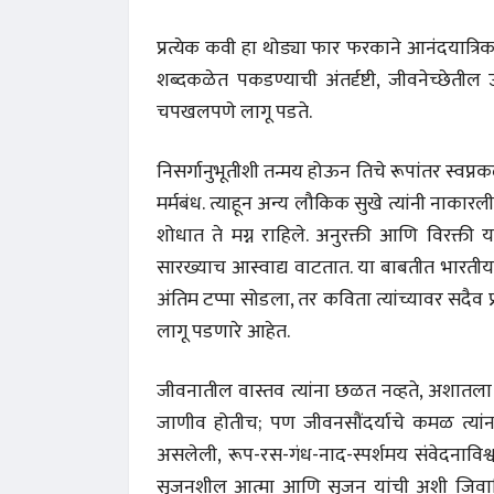
प्रत्येक कवी हा थोड्या फार फरकाने आनंदयात्रिकच
शब्दकळेत पकडण्याची अंतर्दृष्टी, जीवनेच्छेती
चपखलपणे लागू पडते.
निसर्गानुभूतीशी तन्मय होऊन तिचे रूपांतर स्वप्
मर्मबंध. त्याहून अन्य लौकिक सुखे त्यांनी नाका
शोधात ते मग्न राहिले. अनुरक्ती आणि विरक्ती यांत 
सारख्याच आस्वाद्य वाटतात. या बाबतीत भारतीय 
अंतिम टप्पा सोडला, तर कविता त्यांच्यावर सदैव प्र
लागू पडणारे आहेत.
जीवनातील वास्तव त्यांना छळत नव्हते, अशातला 
जाणीव होतीच; पण जीवनसौंदर्याचे कमळ त्यांना 
असलेली, रूप-रस-गंध-नाद-स्पर्शमय संवेदनावि
सृजनशील आत्मा आणि सृजन यांची अशी जिवाशिव