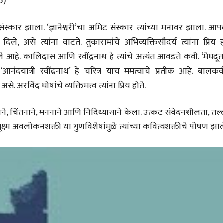
75)
भाषण
भाषण
१५५ सदाशिव पेठ, सातारा :
१५५ सदाशिव पेठ,
संस्कार झाला. ‘ज्ञानेश्वरी’चा अमिट संस्कार त्यांच्या मनावर झाला. आप
लोकविलक्षण दाभोलकर
लोकविलक्षण दा
कुटुंबाची कथा
कुटुंबाची कथा
ज्ञानदेव म्हस्के, डॉ. शैला
ज्ञानदेव म्हस्के, डॉ
, असे त्यांना वाटते. तुकारामांचे अभिव्यक्तिसौंदर्य त्यांना प्रिय ह
दाभोलकर, दत्तप्रसाद दाभोळकर,
दाभोलकर, दत्तप्रसा
 केले आहे. कालिदास आणि रवींद्रनाथ हे त्यांचे अत्यंत आवडते कवी. ‘मेघदू
दत्ता दामोदर नायक
दत्ता दामोदर नायक
08 Jul 2026
08 Jul 2026
‘आनंदयात्री रवींद्रनाथ’ हे चरित्र याच ममत्वाचे प्रतीक आहे. बालकव
े. अरविंद घोषांचे व्यक्तिमत्त्व त्यांना प्रिय होते.
ने, चिंतनाने, मननाने आणि निदिध्यासाने केला. उत्कट संवेदनशीलता, त
ूक्ष्म अवलोकनशक्ती या गुणविशेषांमुळे त्यांच्या कवित्वशक्तीचे पोषण झाल
वाचण्यासाठी येथे क्लिक करा..
अंक वाचण्यासाठी येथे क्लिक करा..