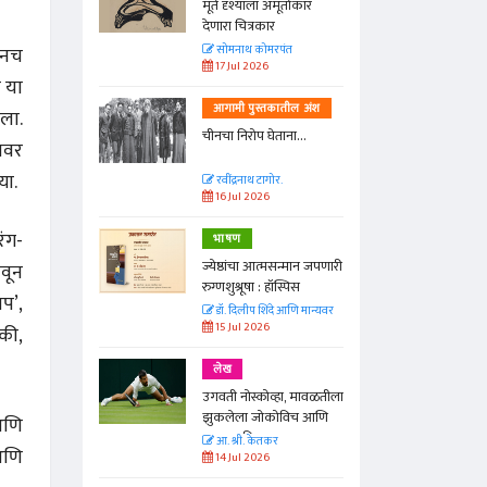
्ताकार
मूर्त दृश्याला अमूर्ताकार
देणारा चित्रकार
ानच
त
सोमनाथ कोमरपंत
17 Jul 2026
ज या
तील अंश
आगामी पुस्तकातील अंश
ला.
ा...
चीनचा निरोप घेताना...
जावर
या.
रवींद्रनाथ टागोर.
16 Jul 2026
रंग-
भाषण
न्मान जपणारी
ज्येष्ठांचा आत्मसन्मान जपणारी
ावून
्पिस
रुग्णशुश्रूषा : हॉस्पिस
ाप’,
आणि मान्यवर
डॉ. दिलीप शिंदे आणि मान्यवर
15 Jul 2026
 की,
लेख
ा, मावळतीला
उगवती नोस्कोव्हा, मावळतीला
विच आणि
झुकलेला जोकोविच आणि
 आणि
दरम्यान विम्बल्डन
आ. श्री. केतकर
 आणि
14 Jul 2026