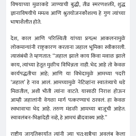
विषयाच्या मुळाकडे जाण्याची बुद्धी, तीव्र स्मरणशक्ती, शुद्ध
ज्ञानाविषयीचे ममत्व आणि श्रुतयोजनकौशल्य हे गुण त्यांच्या
भाषाशैलीत होते.
देश, काल आणि परिस्थिती यांच्या प्रगल्भ आकलनामुळे
लोकमान्यांनी राष्ट्रकारण करताना जहाल भूमिका स्वीकारली.
त्यासंबंधी ते म्हणतात: ‘‘जहाल झाले काय किंवा मवाळ झाले
काय, त्यांच्या हेतूत मुळीच विभिन्नता नाही. भेद आहे तो केवळ
कार्यपद्धतीचा आहे; आणि या विभेदामुळे आमच्या पदरी
‘जहाल’ हे नाव आलं. आमच्यामुळे नेटिव्हांना स्वातंत्र्याचे धडे
मिळतील, अशी भीती त्यांना वाटते. यासाठी निराश होऊन
आम्ही जहालांनी वेगळा मार्ग पत्करण्याचं ठरवलं. हा केवळ
स्वभावाचा भेद आहे. तरुण मंडळी आमच्या बाजूची आहेत.
स्वावलंबन-भिक्षांदेही नव्हे, हे आमचं ब्रीदवाक्य आहे.’’
राष्ट्रीय जागृतिकार्यात त्यांनी ज्या चतु:सूत्रीचा अवलंब केला