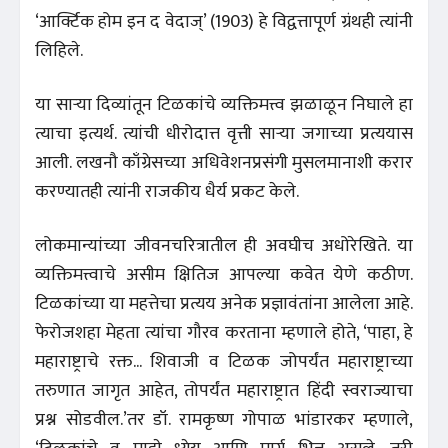
‘आर्क्टिक होम इन द वेदाज्‌’ (1903) हे विद्वत्तापूर्ण ग्रंथही त्यांनी
लिहिले.
या साऱ्या दिव्यांतून टिळकांचे व्यक्तिमत्त्व झळाळून निघाले हा
त्याचा इत्यर्थ. त्यांची धीरोदात्त वृत्ती साऱ्या जगाच्या प्रत्ययास
आली. लखनौ काँग्रेसच्या अधिवेशनप्रसंगी मुसलमानाशी करार
करण्यातही त्यांनी राजकीय धैर्य प्रकट केले.
लोकमान्यांच्या जीवनचरित्रातील ही अवघीच अधोरेखिते. या
व्यक्तिमत्त्वाचे असीम क्षितिज आपल्या कवेत येणे कठीण.
टिळकांच्या या महत्तेचा प्रत्यय अनेक प्रज्ञावंतांना आलेला आहे.
फेरोजशहा मेहता त्यांचा गौरव करताना म्हणाले होते, ‘पाहा, हे
महाराष्ट्राचे रक्त... शिवाजी व टिळक जोपर्यंत महाराष्ट्राच्या
तरुणात जागृत आहेत, तोपर्यंत महाराष्ट्रात हिंदी स्वराज्याचा
प्रश्न सोडवील.’तर डॉ. रामकृष्ण गोपाळ भांडारकर म्हणाले,