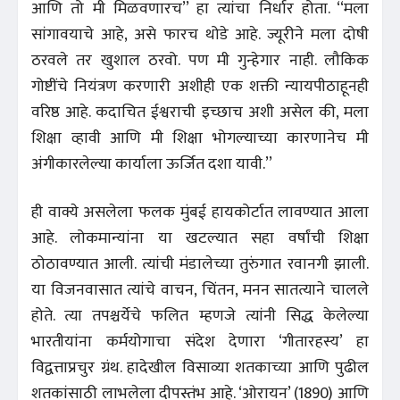
आणि तो मी मिळवणारच’’ हा त्यांचा निर्धार होता. ‘‘मला
सांगावयाचे आहे, असे फारच थोडे आहे. ज्यूरीने मला दोषी
ठरवले तर खुशाल ठरवो. पण मी गुन्हेगार नाही. लौकिक
गोष्टींचे नियंत्रण करणारी अशीही एक शक्ती न्यायपीठाहूनही
वरिष्ठ आहे. कदाचित ईश्वराची इच्छाच अशी असेल की, मला
शिक्षा व्हावी आणि मी शिक्षा भोगल्याच्या कारणानेच मी
अंगीकारलेल्या कार्याला ऊर्जित दशा यावी.’’
ही वाक्ये असलेला फलक मुंबई हायकोर्टात लावण्यात आला
आहे. लोकमान्यांना या खटल्यात सहा वर्षांची शिक्षा
ठोठावण्यात आली. त्यांची मंडालेच्या तुरुंगात रवानगी झाली.
या विजनवासात त्यांचे वाचन, चिंतन, मनन सातत्याने चालले
होते. त्या तपश्चर्येचे फलित म्हणजे त्यांनी सिद्ध केलेल्या
भारतीयांना कर्मयोगाचा संदेश देणारा ‘गीतारहस्य’ हा
विद्वत्ताप्रचुर ग्रंथ. हादेखील विसाव्या शतकाच्या आणि पुढील
शतकांसाठी लाभलेला दीपस्तंभ आहे. ‘ओरायन’ (1890) आणि