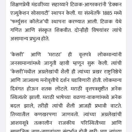
शिक्षणप्रेमी मंडळींच्या सहाय्याने टिळक-आगरकरांनी ‘डेक्कन
एज्युकेशन सोसायटी’ स्थापन केली. या संस्थेतर्फे 1885 मध्ये
‘फर्ग्युसन कॉलेज’ची स्थापना करण्यात आली. टिळक येथे
गणित आणि संस्कृत शिकवीत. दोन्हीही विषयांवर त्यांचे
असामान्य प्रभुत्व होते.
‘केसरी’ आणि ‘मराठा’ ही वृत्तपत्रे लोकमान्यांनी
जनसामान्यांमध्ये जागृती व्हावी म्हणून सुरू केली. त्यांची
‘केसरी’मधील अग्रलेखांची शैली ही त्यांच्या प्रखर राष्ट्रनिष्ठेचे
आणि जाज्वल्य मनोवृत्तीचे दर्शन घडविणारी होती. लोकमान्य
दिवंगत होऊन शतक लोटले. मराठी वृत्तपत्रसृष्टीत अनेक
स्थित्यंतरे झाली. मराठी भाषेच्या वळणा-वाकणांमध्ये अनेक
बदल झाले, तरीही त्यांची शैली आजही प्रभावी वाटते.
तिच्यातील कणखरपणा जाणवतो. त्यांच्या अग्रलेखांची
आशयसूत्रे तत्कालीन राजकीय परिस्थितीच्या आणि
सामाजिक ताण-तणावांच्या संदर्भात होती खरी; पण त्यांच्या