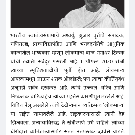
भारतीय स्वातंत्र्यसंग्रामाचे अध्वर्यू, झुंजार वृत्तीचे संपादक,
गणितज्ज्ञ, प्राच्यविद्यापंडित आणि भगवद्‌गीतेचे आधुनिक
काळातील भाष्यकार म्हणून लोकमान्य बाळ गंगाधर टिळक
यांची ख्याती सर्वदूर पसरली आहे. 1 ऑगस्ट 2020 रोजी
त्यांच्या स्मृतिशताब्दीची पूर्ती होत आहे. लोकमान्य
आपल्यामधून जाऊन शतक ओलांडले; पण त्यांचा कीर्तिसुगंध
अजूनही सर्वत्र दरवळत आहे. त्यांचे उज्ज्वल चरित्र आणि
निष्कलंक चारित्र्य हेच त्यांच्या महत्तेस कारणीभूत ठरलेले आहे.
विविध पैलू असलेले त्यांचे देदीप्यमान व्यक्तिमत्त्व ‘लोकमान्य’
या संज्ञेत सामावलेले आहे. राष्ट्रकारणासाठी त्यांनी देह
झिजवला. अन्यायाविरुद्ध ते खंबीरपणे उभे राहिले. त्यांच्या
धीरोदात्त व्यक्तिमत्त्वासमोर सतत नतमस्तक व्हावेसे वाटते.