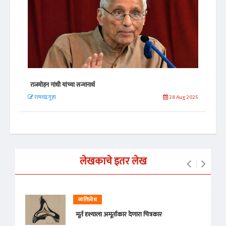
राजमोहन गांधी यांच्या सन्मानार्थ
बोरक
 2020
रामचंद्र गुहा
28 Aug 2025
सो
लेखकाचे इतर लेख
व्यक्तिवेध
मूर्त दृश्याला अमूर्ताकार देणारा चित्रकार