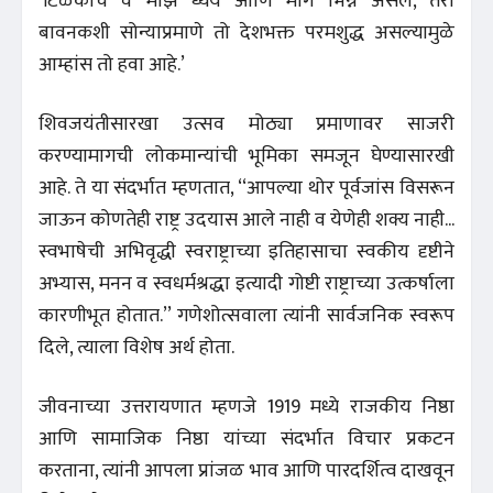
‘टिळकांचे व माझे ध्येय आणि मार्ग भिन्न असले, तरी
बावनकशी सोन्याप्रमाणे तो देशभक्त परमशुद्ध असल्यामुळे
आम्हांस तो हवा आहे.’
शिवजयंतीसारखा उत्सव मोठ्या प्रमाणावर साजरी
करण्यामागची लोकमान्यांची भूमिका समजून घेण्यासारखी
आहे. ते या संदर्भात म्हणतात, ‘‘आपल्या थोर पूर्वजांस विसरून
जाऊन कोणतेही राष्ट्र उदयास आले नाही व येणेही शक्य नाही...
स्वभाषेची अभिवृद्धी स्वराष्ट्राच्या इतिहासाचा स्वकीय दृष्टीने
अभ्यास, मनन व स्वधर्मश्रद्धा इत्यादी गोष्टी राष्ट्राच्या उत्कर्षाला
कारणीभूत होतात.’’ गणेशोत्सवाला त्यांनी सार्वजनिक स्वरूप
दिले, त्याला विशेष अर्थ होता.
जीवनाच्या उत्तरायणात म्हणजे 1919 मध्ये राजकीय निष्ठा
आणि सामाजिक निष्ठा यांच्या संदर्भात विचार प्रकटन
करताना, त्यांनी आपला प्रांजळ भाव आणि पारदर्शित्व दाखवून