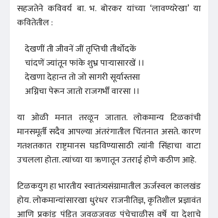
सहजतेने कविवर्य बा. भ. बोरकर यांच्या ‘लावण्यरेखा’ या
कवितेतील :
देखणीं ती जीवनें जीं तृप्तिची तीर्थोदकें
चांदणें ज्यांतून फांके शुभ्र पाऱ्यासारखें ।।
देखणा देहान्त तो जो सागरी सूर्यास्तसा
अग्निचा पेरून जातो राजगर्भीं वारसा ।।
या ओळी मनात तरळून जातात. लोकमान्य टिळकांची
मानसमूर्ती सदैव आपल्या अंतरंगातील चिंतनात असते. कारण
गतशतकात राष्ट्रमानस घडविण्यासाठी त्यांनी सिंहाचा वाटा
उचलला होता. त्यांच्या या ऋणातून उतराई होणे कठीण आहे.
टिळकयुग हा भारतीय स्वातंत्र्यसंग्रामातील ऊर्जस्वल कालखंड
होय. लोकमान्यांसारखा धुरंधर राजनीतिज्ञ, कृतिशील प्रज्ञावंत
आणि प्रकांड पंडित जवळजवळ पंचेचाळीस वर्षे या देशाचे