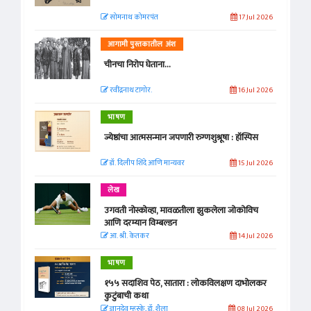
सोमनाथ कोमरपंत
17 Jul 2026
आगामी पुस्तकातील अंश
चीनचा निरोप घेताना...
रवींद्रनाथ टागोर.
16 Jul 2026
भाषण
ज्येष्ठांचा आत्मसन्मान जपणारी रुग्णशुश्रूषा : हॉस्पिस
डॉ. दिलीप शिंदे आणि मान्यवर
15 Jul 2026
लेख
उगवती नोस्कोव्हा, मावळतीला झुकलेला जोकोविच
आणि दरम्यान विम्बल्डन
आ. श्री. केतकर
14 Jul 2026
भाषण
१५५ सदाशिव पेठ, सातारा : लोकविलक्षण दाभोलकर
कुटुंबाची कथा
ज्ञानदेव म्हस्के, डॉ. शैला
08 Jul 2026