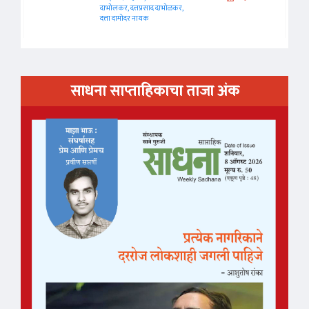
दाभोलकर, दत्तप्रसाद दाभोळकर,
दत्ता दामोदर नायक
साधना साप्ताहिकाचा ताजा अंक