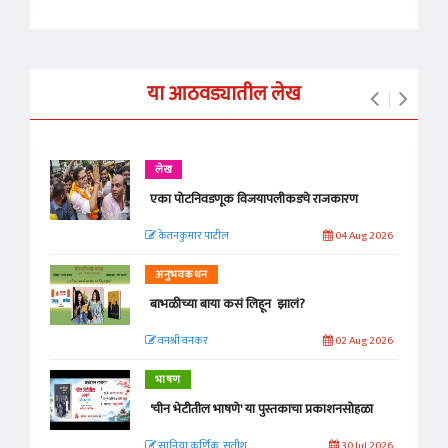
या आठवड्यातील लेख
लेख
एका पोटनिवडणूक विजयापलीकडचे राजकारण
केतनकुमार पाटील
04 Aug 2026
अनुभवकथन
बाभळीच्या बाया कसं लिहून झालं?
वनश्री वनकर
02 Aug 2026
भाषण
'चीन भेटीतील भाषणे' या पुस्तकाचा प्रकाशनसोहळा
सानिया कर्णिक, सतीश
30 Jul 2026