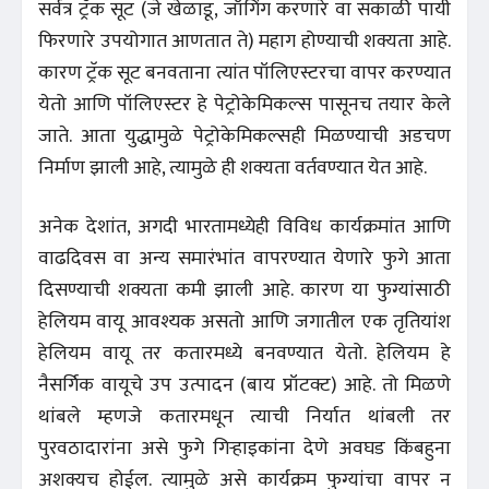
सर्वत्र ट्रॅक सूट (जे खेळाडू, जॉगिंग करणारे वा सकाळी पायी
फिरणारे उपयोगात आणतात ते) महाग होण्याची शक्यता आहे.
कारण ट्रॅक सूट बनवताना त्यांत पॉलिएस्टरचा वापर करण्यात
येतो आणि पॉलिएस्टर हे पेट्रोकेमिकल्स पासूनच तयार केले
जाते. आता युद्धामुळे पेट्रोकेमिकल्सही मिळण्याची अडचण
निर्माण झाली आहे, त्यामुळे ही शक्यता वर्तवण्यात येत आहे.
अनेक देशांत, अगदी भारतामध्येही विविध कार्यक्रमांत आणि
वाढदिवस वा अन्य समारंभांत वापरण्यात येणारे फुगे आता
दिसण्याची शक्यता कमी झाली आहे. कारण या फुग्यांसाठी
हेलियम वायू आवश्यक असतो आणि जगातील एक तृतियांश
हेलियम वायू तर कतारमध्ये बनवण्यात येतो. हेलियम हे
नैसर्गिक वायूचे उप उत्पादन (बाय प्रॉटक्ट) आहे. तो मिळणे
थांबले म्हणजे कतारमधून त्याची निर्यात थांबली तर
पुरवठादारांना असे फुगे गिऱ्हाइकांना देणे अवघड किंबहुना
अशक्यच होईल. त्यामुळे असे कार्यक्रम फुग्यांचा वापर न