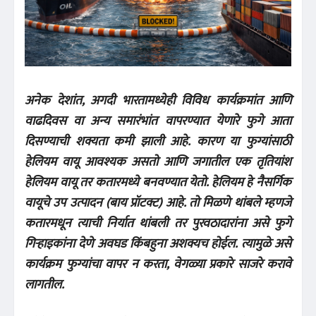
अनेक देशांत, अगदी भारतामध्येही विविध कार्यक्रमांत आणि
वाढदिवस वा अन्य समारंभांत वापरण्यात येणारे फुगे आता
दिसण्याची शक्यता कमी झाली आहे. कारण या फुग्यांसाठी
हेलियम वायू आवश्यक असतो आणि जगातील एक तृतियांश
हेलियम वायू तर कतारमध्ये बनवण्यात येतो. हेलियम हे नैसर्गिक
वायूचे उप उत्पादन (बाय प्रॉटक्ट) आहे. तो मिळणे थांबले म्हणजे
कतारमधून त्याची निर्यात थांबली तर पुरवठादारांना असे फुगे
गिऱ्हाइकांना देणे अवघड किंबहुना अशक्यच होईल. त्यामुळे असे
कार्यक्रम फुग्यांचा वापर न करता, वेगळ्या प्रकारे साजरे करावे
लागतील.