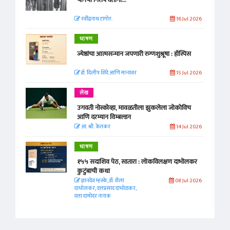
रवींद्रनाथ टागोर.
16 Jul 2026
भाषण
ज्येष्ठांचा आत्मसन्मान जपणारी रुग्णशुश्रूषा : हॉस्पिस
डॉ. दिलीप शिंदे आणि मान्यवर
15 Jul 2026
लेख
उगवती नोस्कोव्हा, मावळतीला झुकलेला जोकोविच
आणि दरम्यान विम्बल्डन
आ. श्री. केतकर
14 Jul 2026
भाषण
१५५ सदाशिव पेठ, सातारा : लोकविलक्षण दाभोलकर
कुटुंबाची कथा
ज्ञानदेव म्हस्के, डॉ. शैला
08 Jul 2026
दाभोलकर, दत्तप्रसाद दाभोळकर,
दत्ता दामोदर नायक