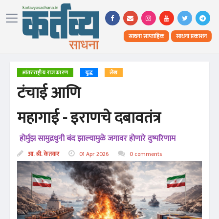
साधना साप्ताहिक
साधना प्रकाशन
आंतरराष्ट्रीय राजकारण
युद्ध
लेख
टंचाई आणि
महागाई - इराणचे दबावतंत्र
होर्मुझ सामुद्रधुनी बंद झाल्यामुळे जगावर होणारे दुष्परिणाम
आ. श्री. केतकर
01 Apr 2026
0 comments