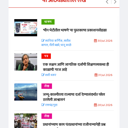
या आठवड्यातील लेख
भाषण
'चीन भेटीतील भाषणे' या पुस्तकाचा प्रकाशनसोहळा
सानिया कर्णिक, सतीश
30 Jul 2026
बागल, नीती बडवे, भानू काळे
पत्र
एक सक्षम आणि जागतिक दर्जाची शिक्षणव्यवस्था ही
काळाची गरज आहे
शशी थरूर
31 Jul 2026
लेख
जम्मू-काश्मीरला राज्याचा दर्जा देण्यासंदर्भात फोल
ठरलेली आश्वासनं
रामचंद्र गुहा
28 Jul 2026
लेख
प्रधानांच्याच काय पंतप्रधानांच्या राजीनाम्यानेही प्रश्न