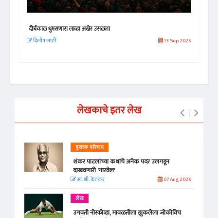
दीर्घकाळ धुमसणारा लाव्हा अखेर उसळला
गाझा
 2026
दिलीप लाठी
13 Sep 2025
रामच
लेखकाचे इतर लेख
पुस्तक परिचय
शंकर पाटलांच्या कथांचे अनेक पदर उलगडून
दाखवणारी 'गारवेल'
आ. श्री. केतकर
07 Aug 2026
लेख
उगवती नोस्कोव्हा, मावळतीला झुकलेला जोकोविच