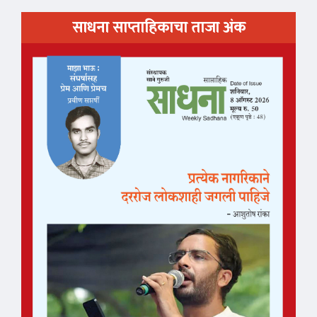
साधना साप्ताहिकाचा ताजा अंक