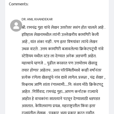
Comments:
DR. ANIL KHANDEKAR
श्री. रामचंद्र गुहा यांचे लेखन उत्तरोत्तर सवंग होत चालले आहे .
इतिहास लेखनामधील त्यांनी उल्लेखनीय कामगिरी केली
आहे , यांत शंका नाहीं . पण इतर विषयांवर त्यांचे लेखन
उथळ वाटते . उत्तम कामगिरी बजावलेल्या क्रिकेटपटूंची नांवे
स्टेडियम मधील स्टंड ला देण्यात अनेक अडचणी आहेत.
महत्त्वाचे म्हणजे ... पुढील काळात पण उत्तमोत्तम खेळाडू
तयार होणार आहेतच . अशा परिस्थितीमध्ये काही वर्षांनंतर
प्रत्येक रांगेला खेळाडूंचे नांव द्यावे लागेल. प्रसन्ना , चंद्र शेखर ,
विश्वनाथ आणि शांता रंगास्वामी.....नि: संशय मोठे क्रिकेटपटू
आहेत . निर्विवाद. रामचंद्र गुहा...आपण कर्नाटक राज्याचे
आहोत हे वाचकांना सातत्याने पटवून देण्यासाठी धडपडत
असतात.. केविलवाणा प्रयत्न.. महाराष्ट्रातील किंवा इतर
राज्यांतील लेखक , पत्रकार असा प्रकार करत नाहीत.