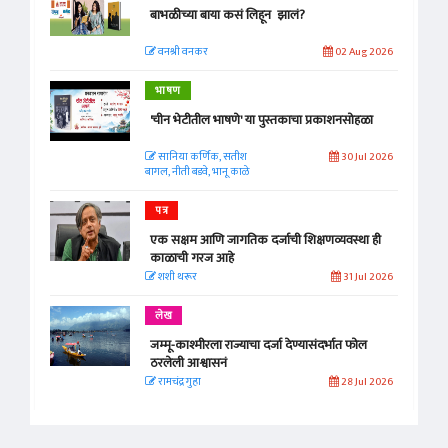
बाभळीच्या बाया कसं लिहून झालं?
वनश्री वनकर
02 Aug 2026
भाषण
'चीन भेटीतील भाषणे' या पुस्तकाचा प्रकाशनसोहळा
सानिया कर्णिक, सतीश
30 Jul 2026
बागल, नीती बडवे, भानू काळे
पत्र
एक सक्षम आणि जागतिक दर्जाची शिक्षणव्यवस्था ही
काळाची गरज आहे
शशी थरूर
31 Jul 2026
लेख
जम्मू-काश्मीरला राज्याचा दर्जा देण्यासंदर्भात फोल
ठरलेली आश्वासनं
रामचंद्र गुहा
28 Jul 2026