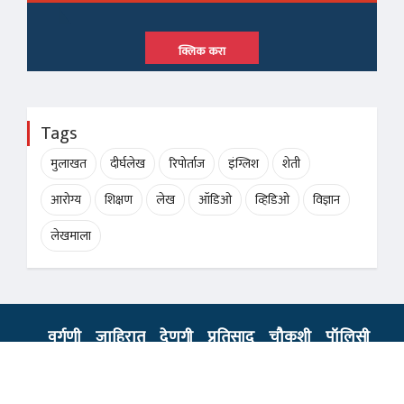
क्लिक करा
Tags
मुलाखत
दीर्घलेख
रिपोर्ताज
इंग्लिश
शेती
आरोग्य
शिक्षण
लेख
ऑडिओ
व्हिडिओ
विज्ञान
लेखमाला
वर्गणी
जाहिरात
देणगी
प्रतिसाद
चौकशी
पॉलिसी
नियम आणि अटी
© 2019,
Evonix Technologies Pvt. Ltd
All rights reserved