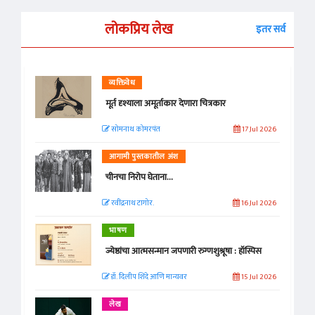
लोकप्रिय लेख
इतर सर्व
व्यक्तिवेध
मूर्त दृश्याला अमूर्ताकार देणारा चित्रकार
सोमनाथ कोमरपंत
17 Jul 2026
आगामी पुस्तकातील अंश
चीनचा निरोप घेताना...
रवींद्रनाथ टागोर.
16 Jul 2026
भाषण
ज्येष्ठांचा आत्मसन्मान जपणारी रुग्णशुश्रूषा : हॉस्पिस
डॉ. दिलीप शिंदे आणि मान्यवर
15 Jul 2026
लेख