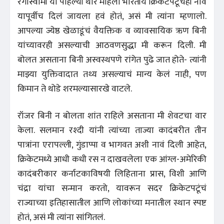
रंगास्वामी या पहिल्या थोर महिला भारतीय क्रिकेटपटूचंही नाव
यापूर्वीच दिलं जायला हवं होतं, असं मी त्यांना म्हणालो.
आपल्या ज्येष्ठ खेळाडूंचं वैयक्तिक व व्यावसायिक ऋण बिनी
यांच्यावरही असल्याची आठवणसुद्धा मी करून दिली. मी
बोलत असताना बिनी अस्वस्थपणे रांगेत पुढे जात होते- त्यांनी
माझ्या युक्तिवादात तथ्य असल्याचं मान्य केलं नाही, पण
किमान ते थोडे शरमल्यासारखे वाटले.
रॉजर बिनी न बोलता शांत राहिले असताना मी शेवटचा वार
केला. सलमान रश्दी यांनी त्यांच्या ताज्या कादंबरीत तीन
पात्रांना एरापल्ली, गुंडाप्पा व भागवत अशी नावं दिली आहेत,
क्रिकेटमध्ये आधी कधी रस न दाखवलेला एक आंग्ल-अमेरिकी
कादंबरीकार कर्नाटकाविषयी लिहिताना प्रास, विशी आणि
चंद्रा यांचा सन्मान करतो, यावरून सदर क्रिकेटपटूंचं
राज्याच्या इतिहासातील आणि लोकांच्या मनातील स्थान स्पष्ट
होतं, असं मी त्यांना सांगितलं.