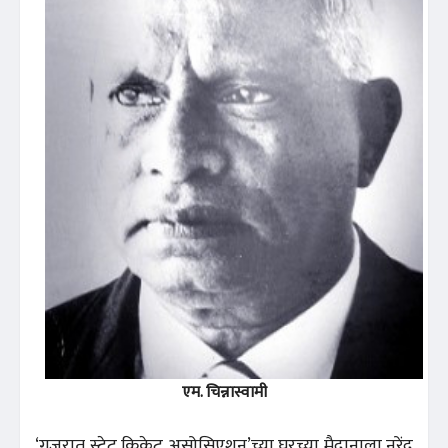
एम. चिन्नास्वामी
‘गुजरात स्टेट क्रिकेट असोसिएशन’च्या घरच्या मैदानाला नरेंद्र