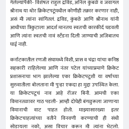
गेलेल्यांपैकी- विशेषतः राहुल द्रविड, अनिल कुंबळे व जवागल
श्रीनाथ या थोर क्रिकेटपटूंमधील कोणीही तक्रार करणार नाही,
असं मी त्यांना सांगितलं. द्रविड, कुंबळे आणि श्रीनाथ यांनी
आधीच्या त्रिकुटाला आदर्श मानतच स्वतःची कारकीर्द घडवली
आणि त्यांना स्वतःची नावं स्टँडना दिली जाण्याची अजिबातच
घाई नाही.
कर्नाटकातील रणजी संघामध्ये विशी, प्रास व चंद्रा यांचा कनिष्ठ
सहकारी राहिलेल्या आणि नंतर पटेल यांच्याप्रमाणे क्रिकेट
प्रशासनाचा भाग झालेल्या एका क्रिकेटपटूशी या वर्षाच्या
सुरुवातीला बोलताना मी पुन्हा एकदा हा मुद्दा उपस्थित केला.
या क्रिकेटपटूचं नाव आहे रॉजर बिनी. आमची एका
विमानतळावर गाठ पडली- आम्ही दोघेही बंगळुरूला जाणाऱ्या
विमानाची वाट पाहत होतो. माझ्यासारख्या इतर
क्रिकेटचाहत्यांच्या वतीने विनवणी करण्याची ही संधी
सोडायला नको, असा विचार करून मी त्यांना भेटलो.