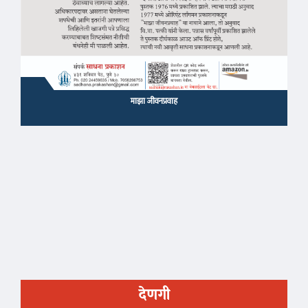
माझा जीवनप्रवाह
देणगी