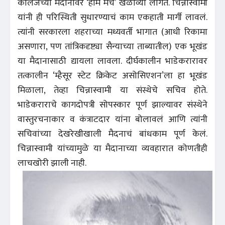
कॉलेजच्या मैदानावर ‘होम मॅच’ खेळाव्या लागत. चिन्नास्वामी
यांनी ही परिस्थिती सुधारण्याचं काम एकहाती मार्गी लावलं.
त्यांनी सरकारला शहराच्या मध्यवर्ती भागात (आधी रिकामा
असणारा, पण तांत्रिकदृष्ट्या सैन्याच्या ताब्यातील) एक भूखंड
या मैदानासाठी द्यायला लावला. दीर्घकालीन भाडेकरारावर
तत्कालीन ‘म्हैसूर स्टेट क्रिकेट असोसिएशन’ला हा भूखंड
मिळाला, तेव्हा चिन्नास्वामी या संस्थेचे सचिव होते.
भाडेकराराचे कागदोपत्री सोपस्कार पूर्ण झाल्यावर संस्थेने
वास्तुरचनाकार व कंत्राटदार यांना बोलावलं आणि त्यांनी
सचिवांच्या देखरेखीखाली मैदनाचं बांधकाम पूर्ण केलं.
चिन्नास्वामी यांच्यामुळे या मैदानाच्या व्यवहारात कोणतीही
लाचखोरी झाली नाही.