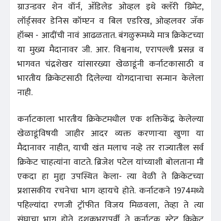
ग्राउन्डवर शेन वॉर्न, अ‍ॅडिलेड ओव्हल इथे क्लॅरी ग्रिमेट,
लॉर्ड्सवर डेनिस कॉम्प्टन व बिल एडरिख, ओव्हलवर जॅक
हॉब्स - आदींची नावं आढळतात. बंगळुरूमध्ये मात्र क्रिकेटच्या
या मुख्य मैदानावर जी. आर. विश्वनाथ, एरापल्ली प्रसन्न व
भागवत चंद्रशेखर यांसारख्या खेळाडूंनी कर्नाटकासाठी व
भारतीय क्रिकेटसाठी दिलेल्या योगदानाचा सन्मान केलेला
नाही.
कर्नाटकाला भारतीय क्रिकेटमधील एक शक्तिकेंद्र केलेल्या
खेळाडूंविषयी जाहीर आदर व्यक्त करणाऱ्या खुणा या
मैदानावर नाहीत, याची खंत मलाच नव्हे तर राज्यातील सर्व
क्रिकेट चाहत्यांना वाटते. ब्रिजेश पटेल यांच्याशी बोलताना मी
एकदा हा मुद्दा उपस्थित केला- त्या वेळी ते क्रिकेटच्या
प्रशासकीय रचनेचा भाग व्हायचे होते. कर्नाटकने 1974मध्ये
पहिल्यांदा रणजी ट्रॉफीत विजय मिळवला, तेव्हा ते त्या
संघाचा भाग होते. दशकभरापूर्वी ते कर्नाटक स्टेट क्रिकेट