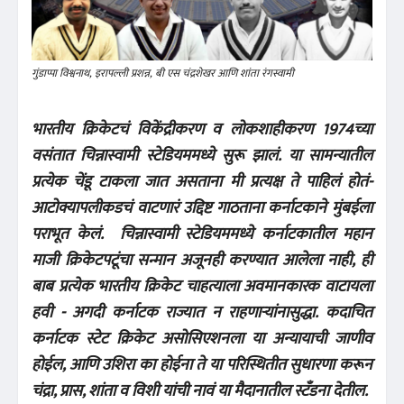
गुंडाप्पा विश्वनाथ, इरापल्ली प्रशन्न, बी एस चंद्रशेखर आणि शांता रंगस्वामी
भारतीय क्रिकेटचं विकेंद्रीकरण व लोकशाहीकरण 1974च्या
वसंतात चिन्नास्वामी स्टेडियममध्ये सुरू झालं. या सामन्यातील
प्रत्येक चेंडू टाकला जात असताना मी प्रत्यक्ष ते पाहिलं होतं-
आटोक्यापलीकडचं वाटणारं उद्दिष्ट गाठताना कर्नाटकाने मुंबईला
पराभूत केलं. चिन्नास्वामी स्टेडियममध्ये कर्नाटकातील महान
माजी क्रिकेटपटूंचा सन्मान अजूनही करण्यात आलेला नाही, ही
बाब प्रत्येक भारतीय क्रिकेट चाहत्याला अवमानकारक वाटायला
हवी - अगदी कर्नाटक राज्यात न राहणाऱ्यांनासुद्धा. कदाचित
कर्नाटक स्टेट क्रिकेट असोसिएशनला या अन्यायाची जाणीव
होईल, आणि उशिरा का होईना ते या परिस्थितीत सुधारणा करून
चंद्रा, प्रास, शांता व विशी यांची नावं या मैदानातील स्टँडना देतील.