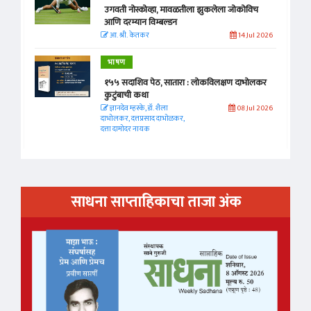
उगवती नोस्कोव्हा, मावळतीला झुकलेला जोकोविच
आणि दरम्यान विम्बल्डन
आ. श्री. केतकर
14 Jul 2026
भाषण
१५५ सदाशिव पेठ, सातारा : लोकविलक्षण दाभोलकर
कुटुंबाची कथा
ज्ञानदेव म्हस्के, डॉ. शैला
08 Jul 2026
दाभोलकर, दत्तप्रसाद दाभोळकर,
दत्ता दामोदर नायक
साधना साप्ताहिकाचा ताजा अंक