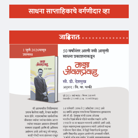
साधना साप्ताहिकाचे वर्गणीदार व्हा
जाहिरात