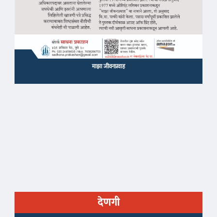
माझा जीवनप्रवाह
देणगी