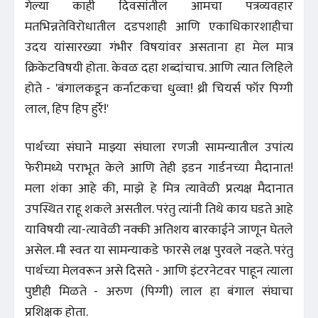
गेल्या काही दिवसांतील आमचा पत्रव्यवहार
मतभिन्नतेविरोधातील दडपशाही आणि एकाधिकारशाहीचा
उदय यांसारख्या गंभीर विषयांवर असताना हा मेल मात्र
क्रिकेटविषयी होता. केवळ दहा शब्दांचाच. आणि त्यात लिहिले
होते - 'बंगालकडून कर्नाटकचा धुव्वा! थ्री चियर्स फॉर पिग्गी
लाल, हिप हिप हुर्रे!'
पार्थच्या संघाने माझ्या संघाला रणजी सामन्यातील उपांत्य
फेरीमध्ये पराभूत केले आणि तेही इडन गार्डनच्या मैदानात!
मला शंका आहे की, माझे हे मित्र त्यावेळी प्रत्यक्ष मैदानात
उपस्थित राहू शकले असतील. परंतु त्यांनी तिथे काय घडते आहे
याविषयी त्या-त्यावेळी नक्की अतिशय बारकाईने जाणून घेतले
असेल. मी स्वतः या सामन्याकडे फारसे लक्ष पुरवले नव्हते. परंतु
पार्थच्या मेलवरून असे दिसते - आणि इंटरनेटवर पाहून त्याला
पुष्टीही मिळते - अरुण (पिग्गी) लाल हा बंगाल संघाचा
प्रशिक्षक होता.