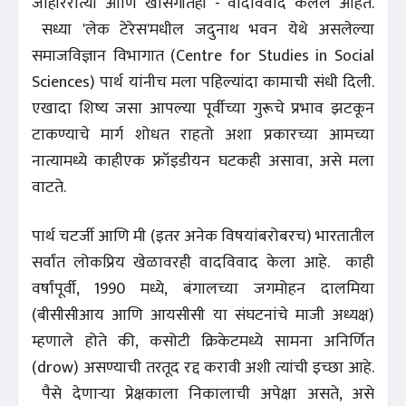
जाहीररीत्या आणि खासगीतही - वादविवाद केलेले आहेत.
सध्या 'लेक टेरेस'मधील जदुनाथ भवन येथे असलेल्या
समाजविज्ञान विभागात (Centre for Studies in Social
Sciences) पार्थ यांनीच मला पहिल्यांदा कामाची संधी दिली.
एखादा शिष्य जसा आपल्या पूर्वीच्या गुरूचे प्रभाव झटकून
टाकण्याचे मार्ग शोधत राहतो अशा प्रकारच्या आमच्या
नात्यामध्ये काहीएक फ्रॉइडीयन घटकही असावा, असे मला
वाटते.
पार्थ चटर्जी आणि मी (इतर अनेक विषयांबरोबरच) भारतातील
सर्वांत लोकप्रिय खेळावरही वादविवाद केला आहे. काही
वर्षांपूर्वी, 1990 मध्ये, बंगालच्या जगमोहन दालमिया
(बीसीसीआय आणि आयसीसी या संघटनांचे माजी अध्यक्ष)
म्हणाले होते की, कसोटी क्रिकेटमध्ये सामना अनिर्णित
(drow) असण्याची तरतूद रद्द करावी अशी त्यांची इच्छा आहे.
पैसे देणाऱ्या प्रेक्षकाला निकालाची अपेक्षा असते, असे