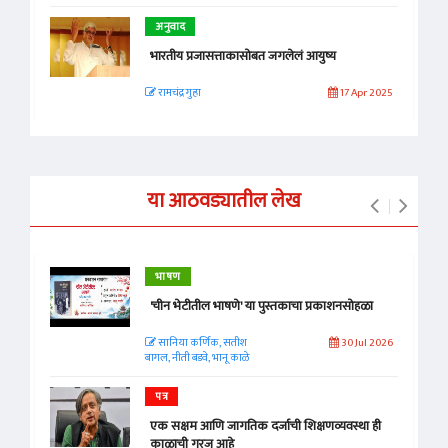
अनुवाद
भारतीय प्रजासत्ताकासोबत जगलेलं आयुष्य
रामचंद्र गुहा
17 Apr 2025
या आठवड्यातील लेख
भाषण
'चीन भेटीतील भाषणे' या पुस्तकाचा प्रकाशनसोहळा
सानिया कर्णिक, सतीश
30 Jul 2026
बागल, नीती बडवे, भानू काळे
पत्र
एक सक्षम आणि जागतिक दर्जाची शिक्षणव्यवस्था ही
काळाची गरज आहे