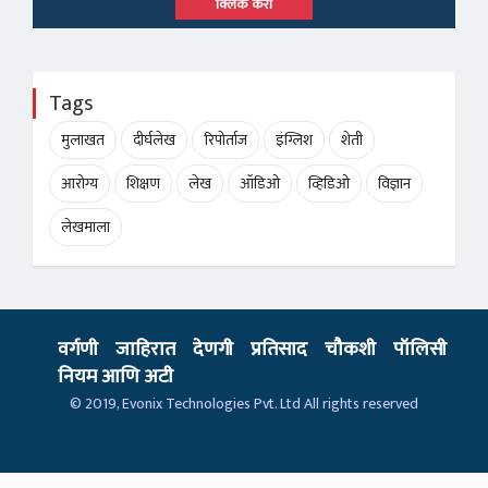
क्लिक करा
Tags
मुलाखत
दीर्घलेख
रिपोर्ताज
इंग्लिश
शेती
आरोग्य
शिक्षण
लेख
ऑडिओ
व्हिडिओ
विज्ञान
लेखमाला
वर्गणी
जाहिरात
देणगी
प्रतिसाद
चौकशी
पॉलिसी
नियम आणि अटी
© 2019,
Evonix Technologies Pvt. Ltd
All rights reserved