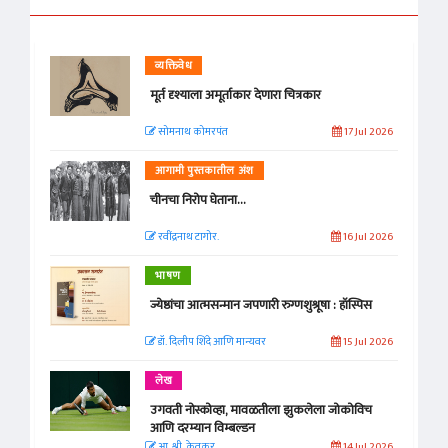
व्यक्तिवेध
मूर्त दृश्याला अमूर्ताकार देणारा चित्रकार
सोमनाथ कोमरपंत
17 Jul 2026
आगामी पुस्तकातील अंश
चीनचा निरोप घेताना...
रवींद्रनाथ टागोर.
16 Jul 2026
भाषण
ज्येष्ठांचा आत्मसन्मान जपणारी रुग्णशुश्रूषा : हॉस्पिस
डॉ. दिलीप शिंदे आणि मान्यवर
15 Jul 2026
लेख
उगवती नोस्कोव्हा, मावळतीला झुकलेला जोकोविच
आणि दरम्यान विम्बल्डन
आ. श्री. केतकर
14 Jul 2026