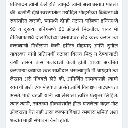
प्रतिपादन त्यांनी केले होते. त्यामुळे त्यांनी असा प्रस्ताव मांडला
की, कसोटी दीर्घ स्वरुपातील मर्यादित ओव्हर्सच्या क्रिकेटमध्ये
रूपांतरित करावी, ज्यामध्ये दोन्ही गटांना पहिल्या इनिंगमध्ये
90 व दुसऱ्या इनिंगमध्ये 60 ओव्हर्स मिळतील. यावर मी
टेलिग्राफमध्ये दालमियांच्या प्रस्तावावर खेद व्यक्त करून त्या
वक्तव्याची निर्भत्सना केली. हनिफ मोहम्मद आणि सुनील
गावस्कर यांनी प्रतिस्पर्धी गटाला विजय मिळू न देण्यासाठी
कशी तासन तास फलंदाजी केली होती याच्या अचंबित
करणाऱ्या कथांचा स्वतः साक्षीदार असल्यामुळे मी आग्रहाने त्या
लेखात असे नोंदवले होते की, अनिर्णित सामन्यातही त्याची
स्वतःची अशी एक मोहकता असते आणि विलक्षण नाट्यमयता
असते. पार्थ चटर्जी यांनी त्या लेखाला त्वरित प्रत्युत्तर लिहिले.
त्यात त्यांनी, 'स्वतःच्या डोळ्यांसमोर होऊ घातलेला बदल नीट
ओळखता येत नाही असा कल्पनाविश्वात रमणारा भ्रमित' अशा
शब्दांत माझी संभावना केली होती.