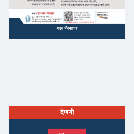
माझा जीवनप्रवाह
देणगी