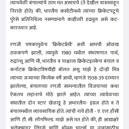
त्याचवेळी बंगाल्यांचे ठाम मत असायचे (ते देखील वास्तवाहून
निराळे होते) की, भारतीय कसोटीमध्ये त्यांच्या क्रिकेटपटूचे
पुरेसे प्रतिनिधित्व नसण्यामागे काहीतरी दृढमूल असे कट-
कारस्थान आहे.
रणजी चषकामुळेच 'क्रिकेटप्रेमी' अशी आमची ओळख
ठळकपणे झाली, त्यामुळे 1980 मधील संभाषणात पार्थ,
रुद्रांग्शू आणि मी, भारतीय व पाश्चात्त्य क्रिकेटइतकेच बंगाल व
कर्नाटक क्रिकेटविषयीही बोलत असू. माझे हे दोन्ही मित्र
त्यांच्या जन्माच्या कित्येक वर्षे आधी, म्हणजे 1938-39 दरम्यान
झालेल्या, बंगालच्या रणजी सामन्यातील विजयाच्या कथा
ऐकतच लहानाचे मोठे झाले आहेत. त्यांच्या त्यावेळच्या
संघातील दोन स्टार खेळाडू हे अभारतीय- इंग्रज होते व ते
बंगालमधील व्यावसायिक होते. त्यांची नावे होती - ए. एल. हौसी
आणि टी. सी. लॉंगफिल्ड. माझे असे मत होते की, ही आद्याक्षरे
अलेक्झांडर लिंडसे आणि थॉमस चार्ल्स या नावांसाठीच