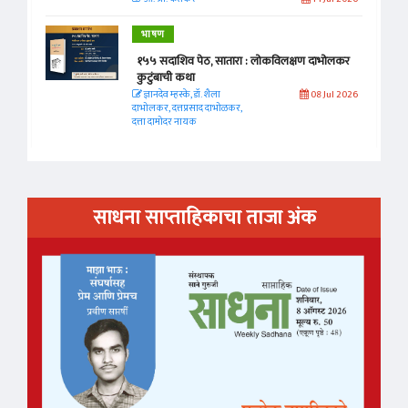
भाषण
१५५ सदाशिव पेठ, सातारा : लोकविलक्षण दाभोलकर
कुटुंबाची कथा
ज्ञानदेव म्हस्के, डॉ. शैला
08 Jul 2026
दाभोलकर, दत्तप्रसाद दाभोळकर,
दत्ता दामोदर नायक
साधना साप्ताहिकाचा ताजा अंक