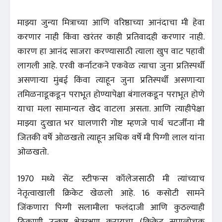
माझ्या जुन्या मित्राच्या आणि वरिष्ठाच्या आनंदाचा मी हेवा
करणार नाही किंवा खरंतर काही प्रतिवादही करणार नाही.
कारण हा आनंद साजरा करण्यासाठी त्याला खुप वाट पहावी
लागली आहे. एरवी कर्नाटकने एकवेळ त्याचा जुना प्रतिस्पर्धी
असणाऱ्या मुंबई किंवा त्याहून जुना प्रतिस्पर्धी असणाऱ्या
तमिळनाडूकडून पराभूत होण्यापेक्षा बंगालकडून पराभूत होणे
याचा मला सामान्यतः खेद वाटला असता. आणि त्याहीपेक्षा
माझ्या दुःखात भर घालणारी गोष्ट म्हणजे पार्थ चटर्जींना मी
जितकी वर्षे ओळखतो त्याहून अधिक वर्षे मी पिग्गी लाल यांना
ओळखतो.
1970 मध्ये सेंट स्टीफन्स कॉलेजसाठी मी त्यांच्याच
नेतृत्वाखाली क्रिकेट खेळलो आहे. 16 कसोटी सामने
जिंकणारा पिग्गी सलामीला फलंदाजी आणि कुठल्याही
ठिकाणी उत्कृष्ट क्षेत्ररक्षण करायचा. (क्रिकेट समालोचक