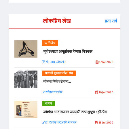
लोकप्रिय लेख
इतर सर्व
व्यक्तिवेध
मूर्त दृश्याला अमूर्ताकार देणारा चित्रकार
सोमनाथ कोमरपंत
17 Jul 2026
आगामी पुस्तकातील अंश
चीनचा निरोप घेताना...
रवींद्रनाथ टागोर.
16 Jul 2026
भाषण
ज्येष्ठांचा आत्मसन्मान जपणारी रुग्णशुश्रूषा : हॉस्पिस
डॉ. दिलीप शिंदे आणि मान्यवर
15 Jul 2026