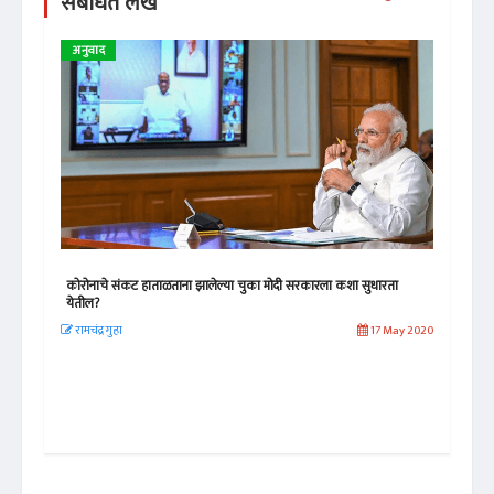
संबंधित लेख
अनुवाद
ले
कोरोनाचे संकट हाताळताना झालेल्या चुका मोदी सरकारला कशा सुधारता
गुजर
येतील?
 2019
योग
रामचंद्र गुहा
17 May 2020