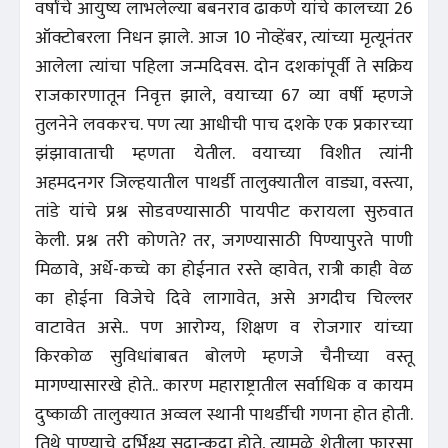
वर्षांचे आयुष्य लाभलेल्या बबनराव ढाकणे यांचे कालच्या 26
ऑक्टोबरला निधन झाले. आज 10 नोव्हेंबर, त्यांच्या मृत्यूनंतर
आलेला त्यांचा पहिला जन्मदिवस. दोन दशकांपूर्वी ते सक्रिय
राजकारणातून निवृत्त झाले, वयाच्या 67 व्या वर्षी म्हणजे
तुलनेने लवकरच. पण त्या आधीची पाच दशके एक प्रकारच्या
झंझावाताची म्हणता येतील. वयाच्या विशीत त्यांनी
अहमदनगर जिल्हयातील पाथर्डी तालुक्यातील वाड्या, वस्त्या,
तांडे यांचे प्रश्न सोडवण्यासाठी पायपीट करायला सुरुवात
केली. प्रश्न तरी कोणते? तर, जगण्यासाठी पिण्यापुरते पाणी
मिळावे, अर्धे-कच्चे का होईनात रस्ते व्हावेत, रात्री काही वेळ
का होईना विजेचे दिवे लागावेत, असे अगदीच चिल्लर
वाटावेत असे.. पण आरोग्य, शिक्षण व रोजगार यांच्या
किरकोळ सुविधांबाबत बोलणे म्हणजे चैनीच्या वस्तू
मागण्यासारखे होते.. कारण महाराष्ट्रातील सर्वाधिक व कायम
दुष्काळी तालुक्यात अव्वल स्थानी पाथर्डीची गणना होत होती.
तिथे पाण्याचे दुर्भिक्ष्य सदान्कदा होते, त्यामुळे शेतीला फारसा