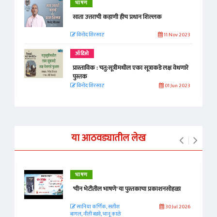
भाषण
साता उत्तराची कहाणी हीच प्रधान शिल्लक
विनोद शिरसाठ
11 Nov 2023
ऑडिओ
प्रास्ताविक : चतु:सूत्रीमधील एका सूत्राकडे लक्ष वेधणारे
पुस्तक
विनोद शिरसाठ
01 Jun 2023
या आठवड्यातील लेख
भाषण
'चीन भेटीतील भाषणे' या पुस्तकाचा प्रकाशनसोहळा
सानिया कर्णिक, सतीश
30 Jul 2026
बागल, नीती बडवे, भानू काळे