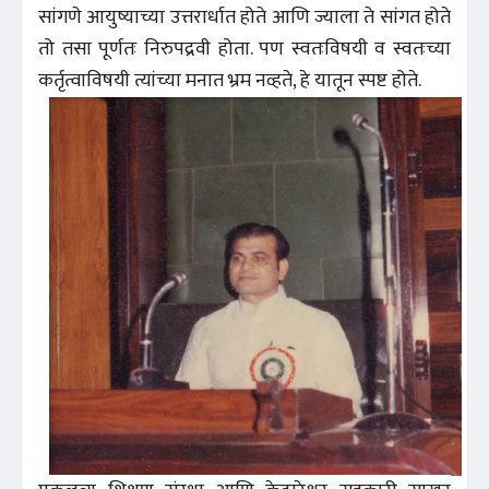
सांगणे आयुष्याच्या उत्तरार्धात होते आणि ज्याला ते सांगत होते
तो तसा पूर्णतः निरुपद्रवी होता. पण स्वतःविषयी व स्वतःच्या
कर्तृत्वाविषयी त्यांच्या मनात भ्रम नव्हते, हे यातून स्पष्ट होते.