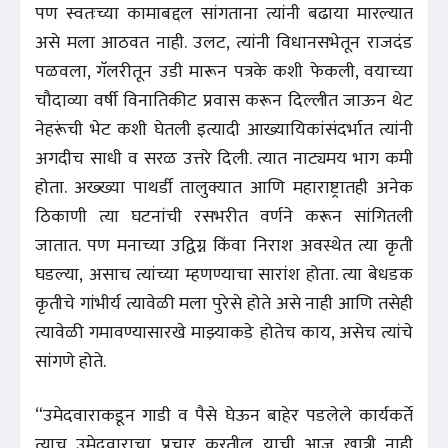
पण स्वतःच्या कामाबद्दल सांगताना त्यांनी बढाया मारल्यात
असे मला आठवत नाही. उलट, त्यांनी विधानसभेतून राजदंड
पळवला, गॅलरीतून उडी मारून पत्रके कशी फेकली, वयाच्या
चौदाव्या वर्षी विनातिकीट प्रवास करून दिल्लीत जाऊन थेट
नेहरूंची भेट कशी घेतली इत्यादी आख्यायिकांसंदर्भात त्यांनी
अगदीच साधी व सरळ उत्तरे दिली. त्यात नाट्यमय भाग कमी
होता. अख्ख्या पाथर्डी तालुक्यात आणि महाराष्ट्रातही अनेक
ठिकाणी त्या घटनांची रसभरीत वर्णने करून सांगितली
जातात. पण मनाच्या उद्विग्न किंवा निराश अवस्थेत त्या कृती
घडल्या, असाच त्यांच्या म्हणण्याचा सारांश होता. त्या बेधडक
कृतीचे गांभीर्य त्यावेळी मला पुरेसे होते असे नाही आणि तसेही
त्यावेळी गमावण्यासारखे माझ्याकडे होतेच काय, असेच त्यांचे
सांगणे होते.
“उमेदवाराकडून गाडी व पैसे घेऊन बाहेर पडलेले कार्यकर्ते
त्याच उमेदवाराचा प्रचार करतील याची आज खात्री नाही