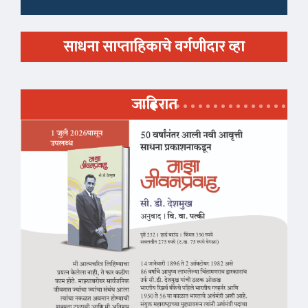
साधना साप्ताहिकाचे वर्गणीदार व्हा
जाहिरात