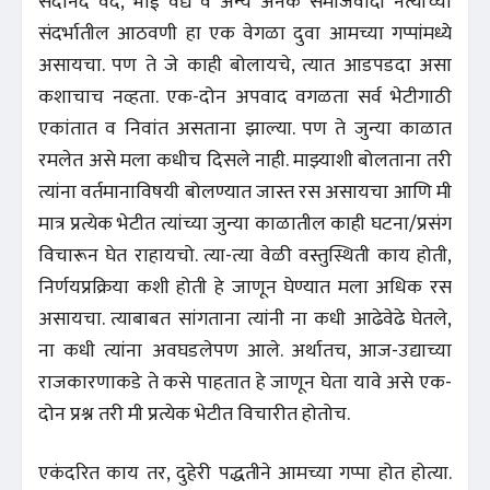
सदानंद वर्दे, भाई वैद्य व अन्य अनेक समाजवादी नेत्यांच्या
संदर्भातील आठवणी हा एक वेगळा दुवा आमच्या गप्पांमध्ये
असायचा. पण ते जे काही बोलायचे, त्यात आडपडदा असा
कशाचाच नव्हता. एक-दोन अपवाद वगळता सर्व भेटीगाठी
एकांतात व निवांत असताना झाल्या. पण ते जुन्या काळात
रमलेत असे मला कधीच दिसले नाही. माझ्याशी बोलताना तरी
त्यांना वर्तमानाविषयी बोलण्यात जास्त रस असायचा आणि मी
मात्र प्रत्येक भेटीत त्यांच्या जुन्या काळातील काही घटना/प्रसंग
विचारून घेत राहायचो. त्या-त्या वेळी वस्तुस्थिती काय होती,
निर्णयप्रक्रिया कशी होती हे जाणून घेण्यात मला अधिक रस
असायचा. त्याबाबत सांगताना त्यांनी ना कधी आढेवेढे घेतले,
ना कधी त्यांना अवघडलेपण आले. अर्थातच, आज-उद्याच्या
राजकारणाकडे ते कसे पाहतात हे जाणून घेता यावे असे एक-
दोन प्रश्न तरी मी प्रत्येक भेटीत विचारीत होतोच.
एकंदरित काय तर, दुहेरी पद्धतीने आमच्या गप्पा होत होत्या.