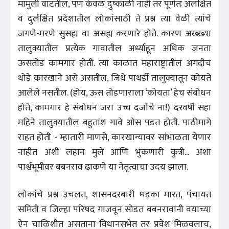
मामुली वाटतील, पण केवळ दुष्काळी नाही तर पूर्णतः अलक्षित
व दुर्लक्षित प्रदेशातील लोकांसाठी ते प्रश्न त्या वेळी त्यांचे
जगणे-मरणे सुसह्य वा असह्य करणारे होते. कारण अख्ख्या
तालुक्यातील प्रत्येक गावातील अर्ध्याहून अधिक जनता
ऊसतोड कामगार होती. त्या काळात महाराष्ट्रातील अगदीच
थोडे कारखाने असे असतील, जिथे पाथर्डी तालुक्यातून कोयते
आलेले नसतील. (होय, ऊस तोडणाराला ‘कोयता’ हेच संबोधन
होते, कामगार हे संबोधन जरा उच्च दर्जाचे ना!) दरवर्षी सहा
महिने तालुक्यातील बहुतांश गावे ओस पडत होती. पाठीमागे
राहत होती - म्हातारी माणसे, कारखान्यावर सांभाळता येणार
नाहीत अशी लहान मुले आणि भुंकणारी कुत्री... अशा
पार्श्वभूमीवर बबनराव ढाकणे या नेतृत्वाचा उदय झाला.
लोकांचे प्रश्न उचलत, शासनदरबारी धडका मारत, पंचायत
समिती व जिल्हा परिषद गाजवून सोडत बबनरावांनी वयाच्या
ऐन चाळिशीत असताना विधानसभेत तर प्रवेश मिळवलाच,