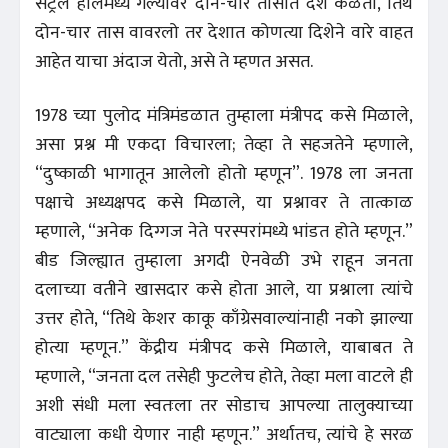
सेंट्रल हॉलमध्ये गेल्यावर दोन-चार तासांत देश कळतो, तिथे
दोन-चार तास वावरलो तर देशात कोणत्या दिशेने वारे वाहत
आहेत याचा अंदाज येतो, असे ते म्हणत असत.
1978 च्या पुलोद मंत्रिमंडळात तुम्हाला मंत्रीपद कसे मिळाले,
असा प्रश्न मी एकदा विचारला; तेव्हा ते सहजतेने म्हणाले,
“दुष्काळी भागातून आलेलो होतो म्हणून”. 1978 ला जनता
पक्षाचे अध्यक्षपद कसे मिळाले, या प्रश्नावर ते तात्काळ
म्हणाले, “अनेक दिग्गज नेते परस्परांमध्ये भांडत होते म्हणून.”
बीड जिल्ह्यात तुम्हाला अगदी ऐनवेळी उभे राहून जनता
दलाच्या वतीने खासदार कसे होता आले, या प्रश्नाला त्यांचे
उत्तर होते, “तिथे केशर काकू काँग्रेसवाल्यांनाही नको झाल्या
होत्या म्हणून.” केंद्रीय मंत्रीपद कसे मिळाले, याबाबत ते
म्हणाले, “जनता दल तसेही फुटलेच होते, तेव्हा मला वाटले ही
अशी संधी मला स्वतःला तर सोडाच आपल्या तालुक्याच्या
वाट्याला कधी येणार नाही म्हणून.” अर्थातच, त्यांचे हे सरळ