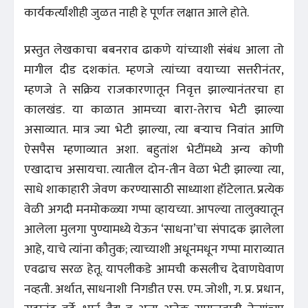
कार्यकर्त्यांशीही जुळत नाही हे पूर्णतः लक्षात आले होते.
प्रस्तुत लेखकाचा बबनराव ढाकणे यांच्याशी संबंध आला तो
मागील दीड दशकांत. म्हणजे त्यांच्या वयाच्या सत्तरीनंतर,
म्हणजे ते सक्रिय राजकारणातून निवृत्त झाल्यानंतरचा हा
कालखंड. या काळात आमच्या बारा-तेराच भेटी झाल्या
असाव्यात. मात्र ज्या भेटी झाल्या, त्या बऱ्याच निवांत आणि
ऐसपैस म्हणाव्यात अशा. बहुतांश भेटींमध्ये अन्य कोणी
एखादाच असायचा. त्यातील दोन-तीन वेळा भेटी झाल्या त्या,
साधे शाकाहारी जेवण करण्यासाठी साध्याशा हॉटेलात. प्रत्येक
वेळी अगदी मनमोकळ्या गप्पा व्हायच्या. आपल्या तालुक्यातून
आलेला मुलगा पुण्यामध्ये येऊन ‘साधना’चा संपादक झालेला
आहे, याचे त्यांना कौतुक; त्याच्याशी अधूनमधून गप्पा माराव्यात
एवढाच सरळ हेतू. यापलीकडे आमची कसलीच देवाणघेवाण
नव्हती. अर्थात, साधनाशी निगडीत एस. एम. जोशी, ग. प्र. प्रधान,