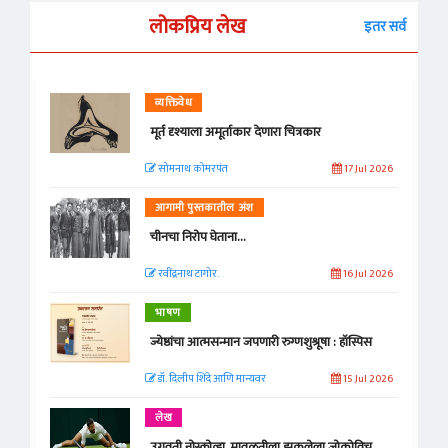
लोकप्रिय लेख
इतर सर्व
व्यक्तिवेध
मूर्त दृश्याला अमूर्ताकार देणारा चित्रकार
सोमनाथ कोमरपंत
17 Jul 2026
आगामी पुस्तकातील अंश
चीनचा निरोप घेताना...
रवींद्रनाथ टागोर.
16 Jul 2026
भाषण
ज्येष्ठांचा आत्मसन्मान जपणारी रुग्णशुश्रूषा : हॉस्पिस
डॉ. दिलीप शिंदे आणि मान्यवर
15 Jul 2026
लेख
उगवती नोस्कोव्हा, मावळतीला झुकलेला जोकोविच