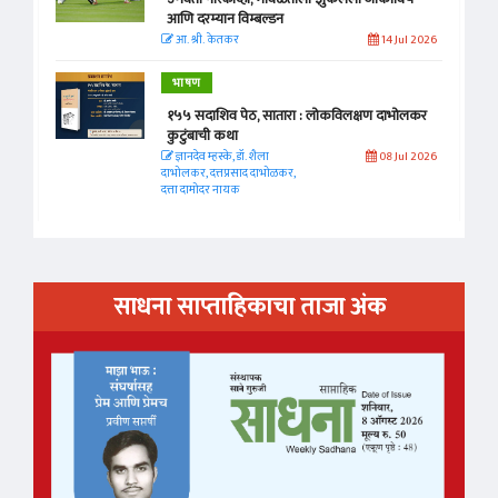
आणि दरम्यान विम्बल्डन
आ. श्री. केतकर
14 Jul 2026
भाषण
१५५ सदाशिव पेठ, सातारा : लोकविलक्षण दाभोलकर
कुटुंबाची कथा
ज्ञानदेव म्हस्के, डॉ. शैला
08 Jul 2026
दाभोलकर, दत्तप्रसाद दाभोळकर,
दत्ता दामोदर नायक
साधना साप्ताहिकाचा ताजा अंक