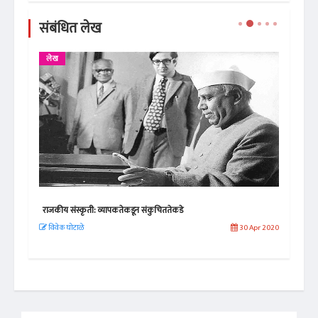
संबंधित लेख
लेख
ले
्कार
राजकीय संस्कृती: व्यापकतेकडून संकुचिततेकडे
सत्य
विवेक घोटाळे
30 Apr 2020
तर्
 2022