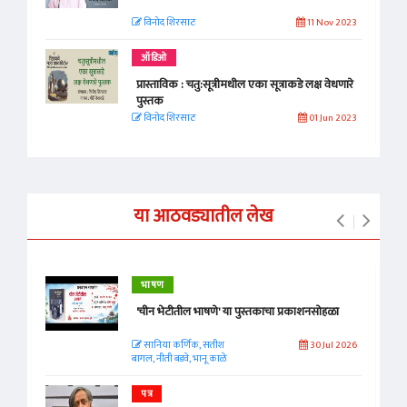
विनोद शिरसाठ
11 Nov 2023
ऑडिओ
प्रास्ताविक : चतु:सूत्रीमधील एका सूत्राकडे लक्ष वेधणारे
पुस्तक
विनोद शिरसाठ
01 Jun 2023
या आठवड्यातील लेख
भाषण
'चीन भेटीतील भाषणे' या पुस्तकाचा प्रकाशनसोहळा
सानिया कर्णिक, सतीश
30 Jul 2026
बागल, नीती बडवे, भानू काळे
पत्र