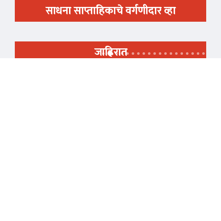
साधना साप्ताहिकाचे वर्गणीदार व्हा
जाहिरात