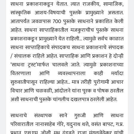
साधना प्रकाशनाकडून येतात. त्यात राजकीय, सामाजिक,
सांस्कृतिक आशय-विषयाची पुस्तके प्रामुख्याने असतात.
आतापर्यंत जवळपास 700 पुस्तके साधनाने प्रकाशित केली
आहेत. साधना साप्ताहिकातील मजकुराचीच पुस्तके साधना
प्रकाशनाकडून प्रामुख्याने येत राहिली... त्यामुळे सर्वच काळात
साधना साप्ताहिकाचे संपादकच साधना प्रकाशनाचे संपादक
/ संचालक राहिले आहेत. साप्ताहिक आणि प्रकाशन हे दोन्ही
‘साधना ट्रस्ट’मार्फत चालवले जाते. त्यामुळे प्रकाशनाच्या
वितरणाला आणि व्यवस्थापनाला काही मर्यादा
सुरुवातीपासून राहिल्या आहेत... मात्र तरीही पुरोगामी आचार
विचार आणि चळवळी, आंदोलने यांना पूरक व पोषक ठरतील
अशी साधनाची पुस्तके चांगलीच दखलपात्र ठरलेली आहेत.
साधनाचे संस्थापक साने गुरुजी आणि साधना
परिवारातील नानासाहेब गोरे, यदुनाथ थत्ते, वसंत बापट, ग.प्र.
प्रधान, एस.एम. जोशी, मधू दंडवते, राजा मंगळवेढेकर यांची