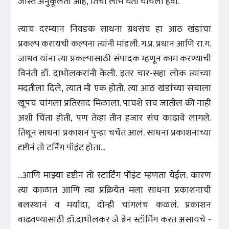
जास्त अनुकूलता आहे, तिचा लाभ घेता यायला हवा.
त्याच दरम्यान निवडक साधना ग्रंथसंच हा आठ खंडांचा
प्रकल्प करायची कल्पना त्यांनी मांडली. ग.प्र. प्रधान आणि रा.ग.
जाधव यांना त्या प्रकल्पासाठी संपादक म्हणून काम करण्याची
विनंती डॉ. दाभोलकरांनी केली. इतर चार-सहा लोक त्यांच्या
मदतीला दिले, त्यात मी एक होतो. त्या आठ खंडांच्या संचाला
खूपच चांगला प्रतिसाद मिळाला. पाचशे संच जातील की नाही
अशी चिंता होती, पण तेव्हा तीन हजार संच काढावे लागले.
तिथून साधना प्रकाशन पुन्हा चर्चेत आलं. साधना प्रकाशनाच्या
दृष्टीनं तो टर्निंग पॉइंट होता...
...आणि माझ्या दृष्टीनं तो स्टार्टिंग पॉइंट म्हणता येईल. कारण
त्या काळात आणि त्या प्रक्रियेत मला साधना प्रकाशनाची
बलस्थानं व मर्यादा, दोन्ही चांगलंच कळलं. प्रकाशन
वाढवण्यासाठी डॉ.दाभोलकर जे ब्रेन स्टॉर्मिंग करत असायचे -