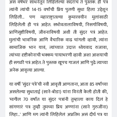
असं वर्षभर साधनेतून लिहिलेल्या सदराचं ते पुस्तक. ही पत्रं
त्यांनी त्यांची 14-15 वर्षांची प्रिय पुतणी सुधा हिला उद्देशून
लिहिली... पण महाराष्ट्रातल्या कुमारवयीन मुलांसाठी
लिहिलेली ही पत्रं आहेत. सभोवतालाविषयी, निसर्गाविषयी,
प्राणिसृष्टीविषयी, जीवनाविषयी अशी ती सुंदर पत्रं आहेत.
मुलांची भावनिक आणि वैचारिक वाढ चांगली व्हावी, त्यांना
सामाजिक भान यावं, त्यांच्यात उदात्त ध्येयवाद रुजावा,
त्यांच्या दृष्टीकोनाची भक्कम पायाभरणी व्हावी अशा आशयाची
ही सगळी पत्रं आहेत. ते पुस्तक खूपच गाजलं आणि पुढे त्याच्या
अनेक आवृत्त्या आल्या.
या वर्षी ‘सुंदर पत्रे’ची नवी आवृत्ती आणताना, आता 85 वर्षांच्या
असलेल्या सुधाताई (साने-बोडा) यांना विनंती केली होती की,
'मागील 70 वर्षांत या सुंदर पत्रांनी तुम्हाला काय दिलं हे
सांगणारं पत्र तुम्ही तुमच्या प्रिय अण्णांना (साने गुरुजींना)
लिहा...' आणि मग त्यांनी लिहिलेलं अप्रतिम असं दीर्घ पत्र या