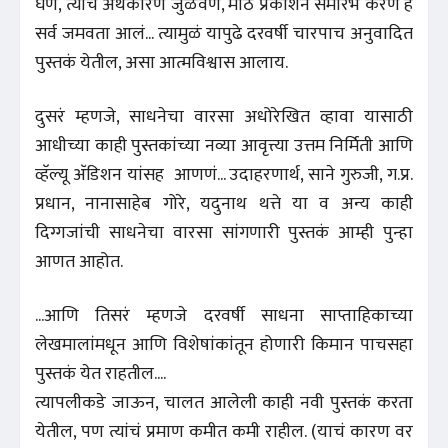
घेणं, त्याचं अर्थकारण जुळवणं, मोठे प्रकाशन समारंभ करणं हे
सर्व जमवता आलं... त्यामुळं यापुढे दरवर्षी चारपाच अनुवादित
पुस्तकं येतील, असा आत्मविश्वास आलाय.
दुसरं म्हणजे, साधनेचा वारसा अधोरेखित व्हावा यासाठी
आधीच्या काही पुस्तकांच्या नव्या आवृत्त्या उत्तम निर्मिती आणि
व्हॅल्यू अ‍ॅ
डिशन यांसह आणणं... उदाहरणार्थ, साने गुरुजी, ग.प्र.
प्रधान, नानासाहेब गोरे, यदुनाथ थत्ते या व अन्य काही
दिग्गजांची साधनेचा वारसा सांगणारी पुस्तकं आम्ही पुन्हा
आणत आहोत.
...आणि तिसरं म्हणजे दरवर्षी साधना साप्ताहिकाच्या
लेखमालांमधून आणि विशेषांकांतून होणारी किमान पाचसहा
पुस्तकं येत राहतील....
त्यापलीकडे जाऊन, चालत आलेली काही नवी पुस्तकं करता
येतील, पण त्यांचं प्रमाण कमीत कमी राहील. (याचं कारण वर