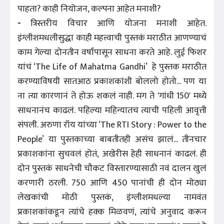
पाहता? काही नियोजन, कल्पना आहेत मनाशी?
-
त्रिस्तरीय विचार आणि योजना मनाशी आहेत.
इंग्लीशमधलीसुद्धा काही महत्त्वाची पुस्तकं मराठीत आणण्याचं
काम गेल्या दोनतीन वर्षांपासून साधना करते आहे. लुई फिशर
यांचं ‘The Life of Mahatma Gandhi’ हे पुस्तक मराठीत
करण्याविषयी सातआठ प्रकाशकांशी बोललो होतो... पण या
ना त्या कारणानं ते होऊ शकलं नाही. मग ते 'गांधी 150' मध्ये
साधनानंच काढलं. पहिल्या महिन्यातच त्याची पहिली आवृत्ती
संपली. अरुणा रॉय यांच्या ‘The RTI Story : Power to the
People’ या पुस्तकाच्या बाबतीतही असंच झालं... तीनचार
प्रकाशकांना सुचवलं होतं, अखेरीस हेही साधनानं काढलं. ही
दोन पुस्तकं साधनेची चौकट विस्तारण्यासाठी नवं दालन खुलं
करणारी ठरली. 750 आणि 450 पानांची ही दोन मोठ्या
लेखकांची मोठी पुस्तकं, इंग्लीशमधल्या नामवंत
प्रकाशकांकडून त्यांचे हक्क मिळवणं, त्यांचे अनुवाद करून