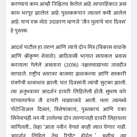
करण्याचं काम आम्ही निश्चितच केलेलं आहे. साप्ताहिकात असं
काम भरपूर झालेलं आहे. पुस्तकरूपानं त्यातलं कमी आलेलं
आहे. याचं एक मोठं उदाहरण म्हणजे ‘तीन मुलांचे चार दिवस’
हे पुस्तक.
आदर्श पाटील हा तरुण आणि त्याचे दोन मित्र (विकास वाळके
आणि श्रीकृष्ण शेवाळे) आदिवासी भागात सायकल प्रवास
करायला गेलेले असताना (2016) नक्षलवाद्यांच्या तावडीत
सापडले. राष्ट्रीय स्तरावर बातम्या झळकल्या आणि सरकारी
यंत्रणेची धावाधाव झाली. चार दिवसांनी त्यांची सुटका झाली.
त्या अनुभवावर आदर्शनं डायरी लिहिलेली होती. सुभाष वारे
यांच्यामार्फत ती डायरी माझ्याकडे आली. मला त्यामध्ये
पोटेन्शिअल दिसलं, विशेषांकाचं, पुस्तकाचं आणि एका
सिनेमाचंही. मग मी उरलेल्या दोन तरुणांनाही डायरी लिहायला
सांगितली... तेव्हा ‘आता नवीन वेगळं काही त्यात येणार नाही.
आदर्शनं लिहिलं तेच रिपीट होईल...’ अशीच त्या