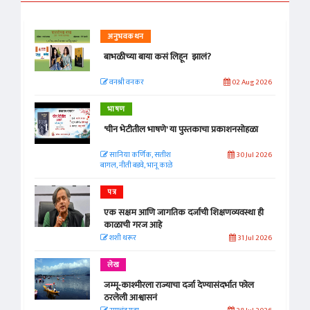
अनुभवकथन
बाभळीच्या बाया कसं लिहून झालं?
वनश्री वनकर
02 Aug 2026
भाषण
'चीन भेटीतील भाषणे' या पुस्तकाचा प्रकाशनसोहळा
सानिया कर्णिक, सतीश
30 Jul 2026
बागल, नीती बडवे, भानू काळे
पत्र
एक सक्षम आणि जागतिक दर्जाची शिक्षणव्यवस्था ही
काळाची गरज आहे
शशी थरूर
31 Jul 2026
लेख
जम्मू-काश्मीरला राज्याचा दर्जा देण्यासंदर्भात फोल
ठरलेली आश्वासनं