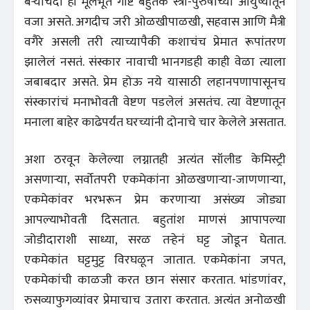
बर्‍याचदा ही मूलभूत गोष्ट बहुतेक स्त्री-पुरुषांच्या आयुष्यातून
वजा असते. अगदीच जरी ओळखीपाळखी, सहवास आणि मैत्री
वगैरे असली तरी त्याच्यापैकी कशाचंच प्रेमात रूपांतरण
झालेलं नसतं. संस्कार नावाची भानगडही काही वेळा त्याला
जबाबदार असते. प्रेम होऊ नये यासाठी लहानपणापासूनच
संस्कारांचं मनाभोवती वेष्टण पडलेलं असतंच. त्या वेष्टणातून
मनाला बाहेर काढेपर्यंत घरच्यांनी दोनाचे चार केलेले असतात.
अशा ठरवून केलेल्या लग्नातही अत्यंत सॉलीड केमिस्ट्री
असणार्‍या, सर्वोतपरी एकमेकांना ओळखणार्‍या-जाणणार्‍या,
एकमेकांवर भरभरून प्रेम करणार्‍या असंख्य जोड्या
आपल्याभोवती दिसतात. बहुतांश माणसं आपापल्या
जोडीदाराशी साध्या, सरळ तर्‍हेनं घट्ट जोडून घेतात.
एकमेकांत घट्टमुट्ट विरघळून जातात. एकमेकांना जपत,
एकमेकांची काळजी करत छान संसार करतात. भांडणांवर,
रुसव्याफुगव्यांवर प्रेमाचाच उतारा करतात. अत्यंत अनोळखी