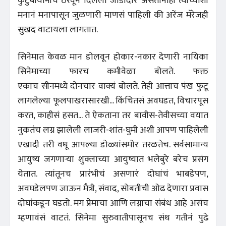
कुटुंबीयांनीच ठरवून दिलेला जोडीदार असतानाही त्याच्याशी
मनानं मनापासून जुळणारी माणसं पाहिली की अरेंज मॅरेजही
सुखद वाटायला लागतात.
सिनेमात केवळ मान डोलवून होकार-नकार देणारी नायिका
सिनेमाच्या फारच कमीवेळा बोलते. फक्त
एकाच सीनमध्ये दोनचार वाक्यं बोलते. तेही आत्ताच पंख फुटू
लागलेल्या फूलपाखरासारखी... किंचितसं अवघडत, विचारपूस
करत, काहीसं हसत... ते ऐकताना तर बावीस-तेवीसच्या वयात
नुकतंच लग्न झालेली लाजरी-शांत-घुमी अशी आपण पाहिलेली
एखादी तरी वधू आपल्या डोळ्यांसमोर तरळतेच. सर्वसामान्य
आयुष्य जगणार्‍या शुक्लाच्या आयुष्यात भलेबुरे बरेच प्रसंग
येतात. त्यांतूनच प्रारंभीचं असणारं दोघांचं भाबडेपण,
अवघडेलपण जाऊन मैत्री, संवाद, सोबतीची ओढ देणारा प्रवास
दोघांकडून घडतो. मग प्रेमाचा आणि लग्नाचा संबंध आहे असंच
म्हणावंसं वाटतं. सिनेमा सुरुवातीपासूनच संथ गतीनं पुढे