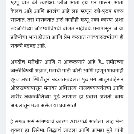
म्हणू यात की त्यापेक्षा. प्लीज आता इथं मन मारून, आता
केलंच आहे आणि झालंच आहे लग्न म्हणून स्त्री-पुरुष एकत्र
राहतात, तसं भासवतात असं काहीही म्हणू नका कारण अशा
तडजोडीच्या जोडप्यांविषयी बोलत नाहीचये. मनापासून जे या
प्रक्रियेचा भाग होतात आणि प्रेम करतात त्यांच्यासंदर्भातच ही
सगळी बडबड आहे.
अगदीच मजेशीर आणि न आकळणारं आहे हे... समोरच्या
व्यक्तीविषयी अज्ञान, मनाची पाटी कोरी आणि म्हणून भावनाही
शून्य अशा स्थितीतून बदलत-बदलत पुढं मग आतूनबाहेरून
ओळखण्यापासून मनावर अधिराज्य गाजवण्यापर्यंतचा आणि
शारीर जवळकीतेच्या पुढं जाणारा हा प्रवास असतो. काय
अफलातून मजा असेल या प्रवासात!
हे सगळं असं सांगण्याचं कारण 2017मध्ये आलेला ‘लव्ह अ‍ॅन्ड
शुक्ला’ हा सिनेमा. सिद्धार्थ जाटला आणि आमंडा मुने यांनी