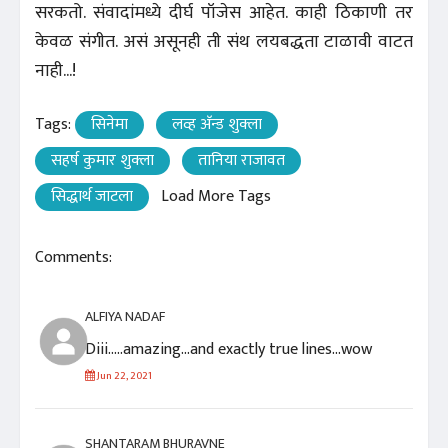
सरकतो. संवादांमध्ये दीर्घ पॉजेस आहेत. काही ठिकाणी तर
केवळ संगीत. असं असूनही ती संथ लयबद्धता टाळावी वाटत
नाही...!
Tags:
सिनेमा
लव्ह अ‍ॅन्ड शुक्ला
सहर्ष कुमार शुक्ला
तानिया राजावत
सिद्धार्थ जाटला
Load More Tags
Comments:
ALFIYA NADAF
Diii.....amazing...and exactly true lines...wow
Jun 22, 2021
SHANTARAM BHURAVNE