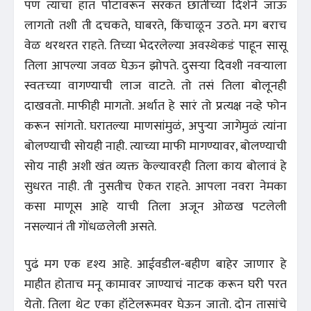
पण त्याचा हात पोटावरून सरकत छातीच्या दिशेने जाऊ
लागतो तशी ती दचकते, घाबरते, किंचाळून उठते. मग बराच
वेळ थरथरत राहते. तिच्या भेदरलेल्या अवस्थेकडं पाहून सासू
तिला आपल्या जवळ घेऊन झोपते. दुसर्‍या दिवशी नवर्‍याला
स्वतःच्या वागण्याची लाज वाटते. तो तसं तिला बोलूनही
दाखवतो. माफीही मागतो. अर्थात हे सारं तो प्रत्यक्ष नव्हे फोन
करून सांगतो. घरातल्या माणसांमुळं, अपुर्‍या जागेमुळं त्यांना
बोलण्याची सोयही नाही. त्याच्या माफी मागण्यावर, बोलण्याची
सोय नाही अशी खंत व्यक्त केल्यावरही तिला काय बोलावं हे
सुधरत नाही. ती नुसतीच ऐकत राहते. आपला नवरा नेमका
कसा माणूस आहे याची तिला अजून ओळख पटलेली
नसल्यानं ती गोंधळलेली असते.
पुढं मग एक दृश्य आहे. आईवडील-बहीण बाहेर जाणार हे
माहीत होताच मनू कामावर जाण्याचं नाटक करून घरी परत
येतो. तिला थेट एका हॉटेलरूमवर घेऊन जातो. दोन तासांचे