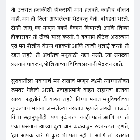
ती उत्तरात हलकीशी होकरार्थी मान हलवते. काहीच बोलत
नाही. मग तो तिला आणलेल्या भेटवस्तू देतो, बांगड्या भरतो.
टीव्ही लावू का म्हणून काही वेळानं विचारतो आणि तिच्या
होकारावर तो टीव्ही चालू करतो. ते बदनाम हॉटेल असल्यानं
पुढं मग पोलीस येऊन धडकतो आणि त्याची धुलाई करतो. ती
रडत राहते. ती अर्थातच मनूसाठी रडत नसते. त्या सगळ्या
प्रसंगानं घाबरून, पोलिसांच्या विचित्र प्रश्‍नांनी भेदरून रडते.
सुरुवातीला नवर्‍याचं मन राखावं म्हणून लक्ष्मी त्याच्यासोबत
रूमवर गेलेली असते. प्रवाहाप्रमाणे वाहत राहायचं इतक्या
साध्या पद्धतीनं ती वागत राहते. तिच्या मनात मनूविषयीच्या
कुठल्याच भावना जन्मलेल्या नसतात म्हणजे अगदी काळजी
किंवा सहानुभूतीही... पण पुढं बरंच काही घडतं आणि मग ती
एका प्रसंगात त्याच्या दुखण्यानं कळवळून रडत-रडत म्हणते,
‘हमें आपके बारे में कुछ भी पता नहीं ।’ आणि तो उत्तरात