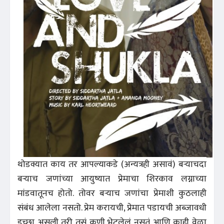
थोडक्यात काय तर आपल्याकडे (अन्यत्रही असावं) बर्‍याचदा
बर्‍याच जणांच्या आयुष्यात प्रेमाचा शिरकाव लग्नाच्या
मांडवातूनच होतो. तोवर बर्‍याच जणांचा प्रेमाशी कुठलाही
संबंध आलेला नसतो. प्रेम करायची, प्रेमात पडायची अब्जावधी
इच्छा असली तरी तसं कुणी भेटलेलं नसतं आणि काही वेळा