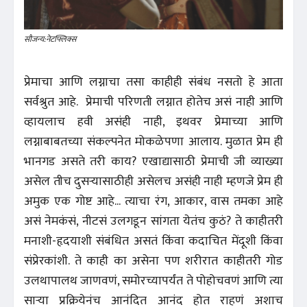
सौजन्य:नेटफ्लिक्स
प्रेमाचा आणि लग्नाचा तसा काहीही संबंध नसतो हे आता
सर्वश्रुत आहे. प्रेमाची परिणती लग्नात होतेच असं नाही आणि
व्हायलाच हवी असंही नाही, इथवर प्रेमाच्या आणि
लग्नाबाबतच्या संकल्पनेत मोकळेपणा आलाय. मुळात प्रेम ही
भानगड असते तरी काय? एखाद्यासाठी प्रेमाची जी व्याख्या
असेल तीच दुसर्‍यासाठीही असेलच असंही नाही म्हणजे प्रेम ही
अमुक एक गोष्ट आहे... त्याचा रंग, आकार, वास तमका आहे
असं नेमकंसं, नीटसं उलगडून सांगता येतंच कुठं? ते काहीतरी
मनाशी-हृदयाशी संबंधित असतं किंवा कदाचित मेंदूशी किंवा
संप्रेरकांशी. ते काही का असेना पण शरीरात काहीतरी गोड
उलथापालथ जाणवणं, समोरच्यापर्यंत ते पोहोचवणं आणि त्या
सार्‍या प्रक्रियेनंच आनंदित आनंद होत राहणं अशाच