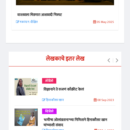
वास्तवाला भिडणारा आशावादी चित्रपट
Rel
 2019
मकरंद ग. दीक्षित
05 May 2025
सिद
लेखकाचे इतर लेख
ऑडिओ
विज्ञानाने ते रुजणं काँक्रीट केलं
हिनाकौसर खान
08 Sep 2023
व्हिडिओ
'धर्मरेषा ओलांडताना'च्या निमित्ताने हिनाकौसर खान
यांच्याशी संवाद