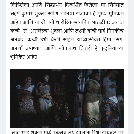
लिहिलेला आणि सिद्धार्थनं दिग्दर्शित केलेला. या सिनेमात
सहर्ष कुमार शुक्ला आणि तानिया राजावत हे मुख्य भूमिकेत
आहेत आणि या दोघांनी शारीरिक-भावनिक पातळीवर अत्यंत
कच्चे (रॉ) असलेल्या शुक्ला आणि लक्ष्मी यांची पात्रं तितकीच
अनघड, कच्ची उभी केली आहेत. यांच्यासोबत हिमा सिंग,
अपर्णा उपाध्याय आणि लोकनाथ तिवारी हे कुटुंबियांच्या
भूमिकेत आहेत.
‘लव्ह अ‍ॅन्ड शुक्ला’मध्ये नुकतंच लग्न झालेला रिक्षा ड्रायव्हर मनू