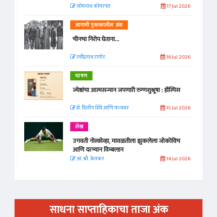
सोमनाथ कोमरपंत
17 Jul 2026
आगामी पुस्तकातील अंश
चीनचा निरोप घेताना...
रवींद्रनाथ टागोर.
16 Jul 2026
भाषण
ज्येष्ठांचा आत्मसन्मान जपणारी रुग्णशुश्रूषा : हॉस्पिस
डॉ. दिलीप शिंदे आणि मान्यवर
15 Jul 2026
लेख
उगवती नोस्कोव्हा, मावळतीला झुकलेला जोकोविच
आणि दरम्यान विम्बल्डन
आ. श्री. केतकर
14 Jul 2026
साधना साप्ताहिकाचा ताजा अंक