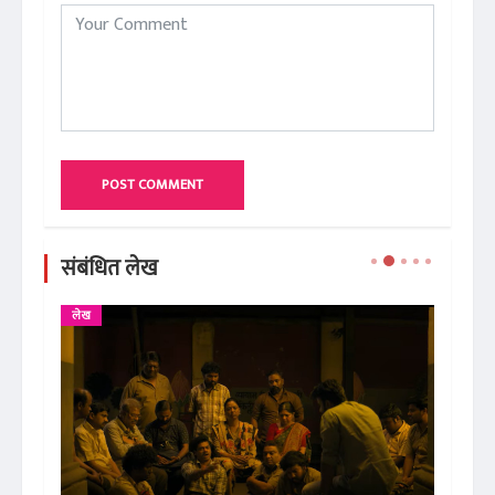
POST COMMENT
संबंधित लेख
लेख
परी