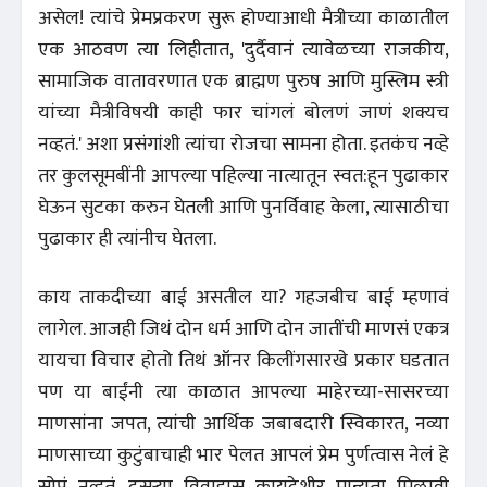
असेल! त्यांचे प्रेमप्रकरण सुरू होण्याआधी मैत्रीच्या काळातील
एक आठवण त्या लिहीतात, 'दुर्दैवानं त्यावेळच्या राजकीय,
सामाजिक वातावरणात एक ब्राह्मण पुरुष आणि मुस्लिम स्त्री
यांच्या मैत्रीविषयी काही फार चांगलं बोलणं जाणं शक्यच
नव्हतं.' अशा प्रसंगांशी त्यांचा रोजचा सामना होता. इतकंच नव्हे
तर कुलसूमबींनी आपल्या पहिल्या नात्यातून स्वत:हून पुढाकार
घेऊन सुटका करुन घेतली आणि पुनर्विवाह केला, त्यासाठीचा
पुढाकार ही त्यांनीच घेतला.
काय ताकदीच्या बाई असतील या? गहजबीच बाई म्हणावं
लागेल. आजही जिथं दोन धर्म आणि दोन जातींची माणसं एकत्र
यायचा विचार होतो तिथं ऑनर किलींगसारखे प्रकार घडतात
पण या बाईंनी त्या काळात आपल्या माहेरच्या-सासरच्या
माणसांना जपत, त्यांची आर्थिक जबाबदारी स्विकारत, नव्या
माणसाच्या कुटुंबाचाही भार पेलत आपलं प्रेम पुर्णत्वास नेलं हे
सोपं नव्हतं. दुसर्‍या विवाहास कायदेशीर मान्यता मिळावी