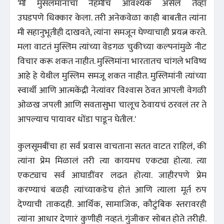
'मी मुसलमानांचा नेहमीच आवश्यक असेल तेव्हा
उघडपणे धिक्कार केला. तरी अनेकवेळा काही बाबतीत त्यांना
मी सहानुभूतीही दाखवते, त्यांना समजून घेण्याचाही प्रयत्न करते.
मला वाटतं मुस्लिम त्यांच्या वेडगळ चुकीच्या कल्पनांमुळे नीट
विचार करू शकत नाहीत. मुस्लिमांना भारतातच चांगले भविष्य
आहे हे येथील मुस्लिम समजू शकत नाहीत. मुस्लिमांनी त्यांच्या
स्वार्थी आणि आत्मकेंद्री नेत्यांवर विश्‍वास ठेवत आपली वेगळी
ओळख जपली आणि सवतासुभा चालूच ठेवायचं ठरवलं तर ते
आपल्याच पायावर धोंडा पाडून घेतील.'
कुलसूमबींचा हा सर्व प्रवास वाचताना सतत वाटत राहिलं, की
त्यांना प्रेम मिळालं तरी त्या कायमच एकट्या होत्या. त्या
एकट्याच सर्व आघाडींवर लढत होत्या. जाहीरपणे प्रेम
करण्याचं बळही त्यांच्याकडेच होतं आणि त्याला मूर्त रुप
देण्याची ताकदही. आर्थिक, सामाजिक, कौटुंबिक स्तरावरही
त्यांना आधार देणारं कुणीही नव्हतं. गुंजीकर सोबत होते तरीही.