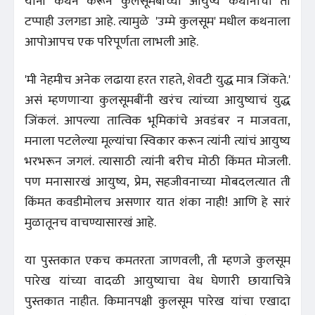
यांनी कथन करून कुलसूमबींच्या आयुष्य कथानाचा तो
टप्पाही उलगडा आहे. त्यामुळे 'उम्मे कुलसूम' मधील कथनाला
आपोआपच एक परिपूर्णता लाभली आहे.
'मी नेहमीच अनेक लढाया हरत राहते, शेवटी युद्ध मात्र जिंकते.'
असं म्हणणार्‍या कुलसूमबींनी खरंच त्यांच्या आयुष्याचं युद्ध
जिंकलं. आपल्या तात्विक भूमिकांचे अवडंबर न माजवता,
मनाला पटलेल्या मूल्यांचा स्विकार करून त्यांनी त्यांचं आयुष्य
भरभरून जगलं. त्यासाठी त्यांनी बरीच मोठी किंमत मोजली.
पण मनासारखं आयुष्य, प्रेम, सहजीवनाच्या मोबदलत्यात ती
किंमत कवडीमोलच असणार यात शंका नाही! आणि हे सारं
मुळातूनच वाचण्यासारखं आहे.
या पुस्तकात एकच कमतरता जाणवली, ती म्हणजे कुलसूम
पारेख यांच्या वादळी आयुष्याचा वेध घेणारी छायाचित्रे
पुस्तकात नाहीत. किमानपक्षी कुलसूम पारेख यांचा एखादा