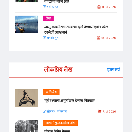
काळाची गरज आहे
शशी थरूर
31 Jul 2026
लेख
जम्मू-काश्मीरला राज्याचा दर्जा देण्यासंदर्भात फोल
ठरलेली आश्वासनं
रामचंद्र गुहा
28 Jul 2026
लोकप्रिय लेख
इतर सर्व
व्यक्तिवेध
मूर्त दृश्याला अमूर्ताकार देणारा चित्रकार
सोमनाथ कोमरपंत
17 Jul 2026
आगामी पुस्तकातील अंश
चीनचा निरोप घेताना...