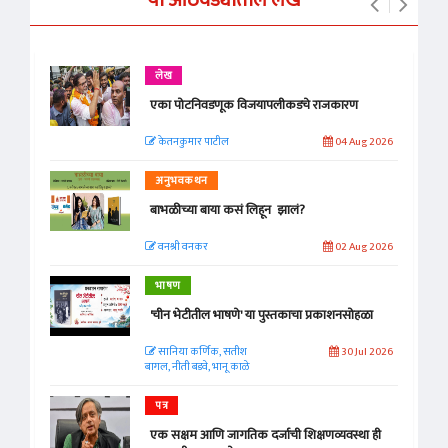
लेख
एका पोटनिवडणूक विजयापलीकडचे राजकारण
केतनकुमार पाटील
04 Aug 2026
अनुभवकथन
बाभळीच्या बाया कसं लिहून झालं?
वनश्री वनकर
02 Aug 2026
भाषण
'चीन भेटीतील भाषणे' या पुस्तकाचा प्रकाशनसोहळा
सानिया कर्णिक, सतीश
30 Jul 2026
बागल, नीती बडवे, भानू काळे
पत्र
एक सक्षम आणि जागतिक दर्जाची शिक्षणव्यवस्था ही