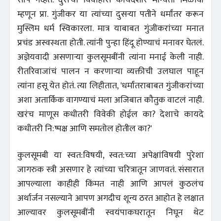
म्हणून प्रा. गुंजीकर या त्यांच्या दुसर्‍या पतीने धर्मांतर करून
मुस्लिम धर्म स्विकारला. मात्र याबाबत गुंजीकरांच्या मनात
प्रचंड अस्वस्थता होती. त्यांनी पुन्हा हिंदू होण्याचं मनावर घेतलं.
अज्ञेयवादी असणार्‍या कुलसूमबींनी त्यांना मनाई केली नाही.
रीतरिवाजांचं पालन न करणार्‍या व्यक्तीची उलघाल पाहून
त्यांना हसू येत होतं. त्या लिहीतात, 'धर्मांतराबाबत गुंजीकरांच्या
अशा अतार्किक वागण्याचं मला अजिबात कौतुक वाटलं नाही.
खरंच माणूस कधीतरी विवेकी होईल का? देशाचे कायदे
कधीतरी नि:ष्पक्ष आणि समतोल होतील का?'
कुलसूमबी या स्वत:विषयी, स्वत:च्या अपेक्षांविषयी पुरेशा
जागरुक स्त्री असणार हे त्यांच्या चरित्रातून जाणवतं. संसारात
आपल्याला काहीही किंमत नाही आणि आपलं कुठलंच
अर्थार्जन नसल्याने आपण अगदीच शून्य ठरत आहोत हे लक्षात
आल्यावर कुलसूमबींनी स्वयंपाकघरातून निघून थेट