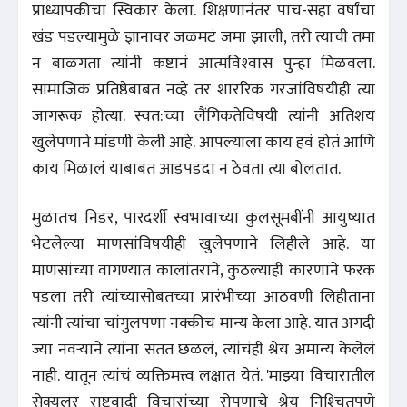
प्राध्यापकीचा स्विकार केला. शिक्षणानंतर पाच-सहा वर्षांचा
खंड पडल्यामुळे ज्ञानावर जळमटं जमा झाली, तरी त्याची तमा
न बाळगता त्यांनी कष्टानं आत्मविश्‍वास पुन्हा मिळवला.
सामाजिक प्रतिष्ठेबाबत नव्हे तर शाररिक गरजांविषयीही त्या
जागरूक होत्या. स्वत:च्या लैंगिकतेविषयी त्यांनी अतिशय
खुलेपणाने मांडणी केली आहे. आपल्याला काय हवं होतं आणि
काय मिळालं याबाबत आडपडदा न ठेवता त्या बोलतात.
मुळातच निडर, पारदर्शी स्वभावाच्या कुलसूमबींनी आयुष्यात
भेटलेल्या माणसांविषयीही खुलेपणाने लिहीले आहे. या
माणसांच्या वागण्यात कालांतराने, कुठल्याही कारणाने फरक
पडला तरी त्यांच्यासोबतच्या प्रारंभीच्या आठवणी लिहीताना
त्यांनी त्यांचा चांगुलपणा नक्कीच मान्य केला आहे. यात अगदी
ज्या नवर्‍याने त्यांना सतत छळलं, त्यांचंही श्रेय अमान्य केलेलं
नाही. यातून त्यांचं व्यक्तिमत्त्व लक्षात येतं. 'माझ्या विचारातील
सेक्युलर राष्ट्रवादी विचारांच्या रोपणाचे श्रेय निश्‍चितपणे