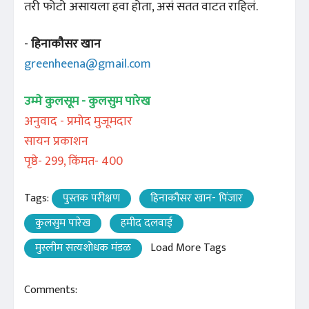
तरी फोटो असायला हवा होता, असं सतत वाटत राहिलं.
-
हिनाकौसर खान
greenheena@gmail.com
उम्मे कुलसूम - कुलसुम पारेख
अनुवाद - प्रमोद मुजूमदार
सायन प्रकाशन
पृष्ठे- 299, किंमत- 400
Tags:
पुस्तक परीक्षण
हिनाकौसर खान- पिंजार
कुलसुम पारेख
हमीद दलवाई
मुस्लीम सत्यशोधक मंडळ
Load More Tags
Comments: