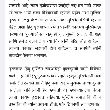
सत्तारचे आहे. त्यात गुंजीकरांचा काहीही सहभाग नाही. उलट
'मी स्वत: आधी एका विवेकवादी म्हणता येईल अशा मुस्लिम
पुरुषाशी लग्न केले आणि नंतर एका मुस्लिमविरोधी म्हणता
येईल अशा हिंदू पुरूषाच्या प्रेमात पडले!' कायमच मुस्लिमद्वेष
करणार्‍या पुरुषासोबत राहूनही कुलसूमबी प्रा. ए. बी. शहा
आणि हमीद दलवाई यांच्या विचारांनी प्रेरित होत राहिल्या.
त्यांच्या कामात सहभागी होत राहिल्या. हा संघर्षही त्यांनी
ताकदीनं पेलला असणार.
पुस्तकात हिंदू-मुस्लिम संबंधांचेही कुलसूमबी यांनी विवेचन
केले आहे. 'मी हिंदू पुरुषाबरोबर राहते म्हणून मुस्लिमांनी मला
धर्मांतरीत ठरवलं आणि हिंदू मला 'राष्ट्रीय मुसलमाना'चा बुरखा
घेतलेली पाकिस्तानी हेर म्हणत!' या म्हणण्यातल्या वेदना
त्यांना कायम दुखावत राहिल्या. मुस्लिम समाजाविषयी व
प्रश्‍नांविषयी त्यांना आस्था होती. एके ठिकाणी त्या म्हणतात,