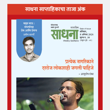
साधना साप्ताहिकाचा ताजा अंक