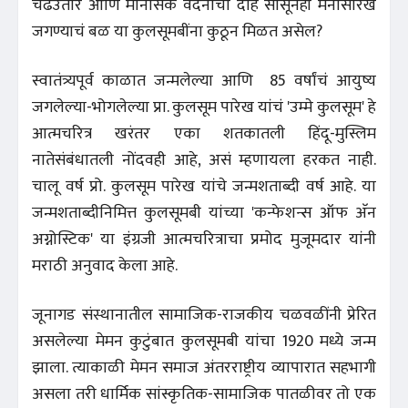
चढउतार आणि मानसिक वेदनांचा दाह सोसूनही मनासारखं
जगण्याचं बळ या कुलसूमबींना कुठून मिळत असेल?
स्वातंत्र्यपूर्व काळात जन्मलेल्या आणि 85 वर्षांचं आयुष्य
जगलेल्या-भोगलेल्या प्रा. कुलसूम पारेख यांचं 'उम्मे कुलसूम' हे
आत्मचरित्र खरंतर एका शतकातली हिंदू-मुस्लिम
नातेसंबंधातली नोंदवही आहे, असं म्हणायला हरकत नाही.
चालू वर्ष प्रो. कुलसूम पारेख यांचे जन्मशताब्दी वर्ष आहे. या
जन्मशताब्दीनिमित्त कुलसूमबी यांच्या 'कन्फेशन्स ऑफ अ‍ॅन
अग्नोस्टिक' या इंग्रजी आत्मचरित्राचा प्रमोद मुजूमदार यांनी
मराठी अनुवाद केला आहे.
जूनागड संस्थानातील सामाजिक-राजकीय चळवळींनी प्रेरित
असलेल्या मेमन कुटुंबात कुलसूमबी यांचा 1920 मध्ये जन्म
झाला. त्याकाळी मेमन समाज अंतरराष्ट्रीय व्यापारात सहभागी
असला तरी धार्मिक सांस्कृतिक-सामाजिक पातळीवर तो एक