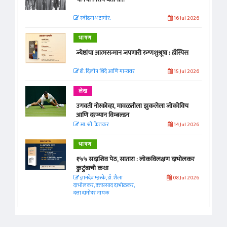
रवींद्रनाथ टागोर.
16 Jul 2026
भाषण
ज्येष्ठांचा आत्मसन्मान जपणारी रुग्णशुश्रूषा : हॉस्पिस
डॉ. दिलीप शिंदे आणि मान्यवर
15 Jul 2026
लेख
उगवती नोस्कोव्हा, मावळतीला झुकलेला जोकोविच
आणि दरम्यान विम्बल्डन
आ. श्री. केतकर
14 Jul 2026
भाषण
१५५ सदाशिव पेठ, सातारा : लोकविलक्षण दाभोलकर
कुटुंबाची कथा
ज्ञानदेव म्हस्के, डॉ. शैला
08 Jul 2026
दाभोलकर, दत्तप्रसाद दाभोळकर,
दत्ता दामोदर नायक