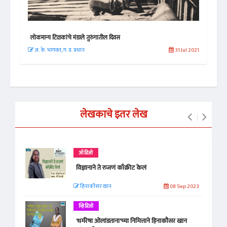
लोकमान्य टिळकांचे मंडाले तुरुंगातील दिवस
श्रीक
l 2025
अ. के. भागवत, ग. प्र. प्रधान
31 Jul 2021
सुप्
लेखकाचे इतर लेख
ऑडिओ
विज्ञानाने ते रुजणं काँक्रीट केलं
हिनाकौसर खान
08 Sep 2023
व्हिडिओ
'धर्मरेषा ओलांडताना'च्या निमित्ताने हिनाकौसर खान