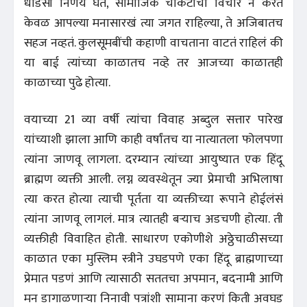
धाडसी निर्णय घेत, सामाजिक चौकटींचा विचार न करत
केवळ आपल्या मनासारखं त्या जगत राहिल्या, ते अजिबातच
सहज नव्हतं. कुलसूमबींची कहाणी वाचताना वाटतं राहिलं की
या बाई त्यांच्या काळातच नव्हे तर आजच्या काळातही
काळाच्या पुढे होत्या.
वयाच्या 21 व्या वर्षी त्यांचा विवाह अब्दुल सत्तार पारेख
यांच्याशी झाला आणि काही वर्षांतच या नात्यातला फोलपणा
त्यांना जाणवू लागला. दरम्यान त्यांच्या आयुष्यात एक हिंदू
ब्राह्मण व्यक्ती आली. लग्न व्यवस्थेतून ज्या प्रेमाची अभिलाषा
त्या करत होत्या त्याची पूर्तता या व्यक्तीच्या रूपाने होईलंसं
त्यांना जाणवू लागलं. मात्र त्यातही बर्‍याच अडचणी होत्या. ती
व्यक्तीही विवाहित होती. साधारण एकोणीशे अठ्ठेचाळीसच्या
काळात एका मुस्लिम स्त्रीने उघडपणे एका हिंदू ब्राह्मणाच्या
प्रेमात पडणं आणि त्यासाठी सततचा अपमान, बदनामी आणि
मन डागाळणार्‍या निनावी पत्रांशी सामाना करणं किती अवघड