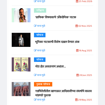
ऋचा मुळे
25 Feb 2026
परीक्षण
'ग्राफिक' विषयावरचे 'अ‍ॅकेडेमिक' नाटक
ऋचा मुळे
02 Nov 2025
परिचय
भूमिका नाटकाची विशेष दखल घेणारा अंक
ऋचा मुळे
16 Aug 2025
परिचय
मोठं होत असतानाचं अधांतर...
ऋचा मुळे
26 Jun 2025
पुस्तक परिचय
गडचिरोलीतील खाणग्रस्त आदिवासींच्या संघर्षाचे वास्तव
मांडणारे पुस्तक
ऋचा मुळे
29 May 2025