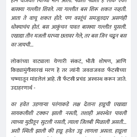
हॉर्न वाजवत त्यांच्या मागे आली. पळता पळता हे लोक एका
बारक्या गल्लीत शिरले. त्या गल्लीत बस शिरू शकत नव्हती.
आता ते वाचू शकत होते. पण वस्तूंचं समजूतदार असणंही
धोक्याचंच होतं. बस आकुंचन पावत बारक्या गल्लीत घुसली.
एखाद्या तीन मजली घरच्या छतावर गेले, तर बस जिन चढून बस
वर जायची...
लोकांच्या वाट्याला येणारी संकटं, भीती शोषण, आणि
किड्यामुंगीसारखं मरण हे तर त्यांनी जवळजवळ फँटसीच्या
चष्म्यातून मांडलेलं आहे. ती फँटसी प्रचंड अस्वस्थ करून जाते.
उदाहरणार्थ -
वर हवेत उडणाऱ्या पतंगाकडे लक्ष देताना हाडूची एखाद्या
सायकलीशी टक्कर झाली नसती, तशाही अवस्थेत पावली
त्याच्या मुठीतून सुटली नसती, त्याला जिलबी मिळाली असती...
अशी स्थिती झाली की हाडू हवेत उडू लागला असता. हाडूला