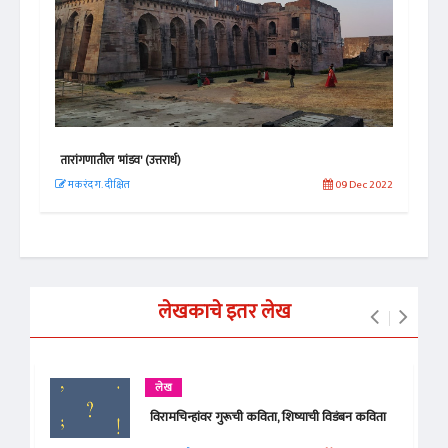
तारांगणातील 'मांडव' (उत्तरार्ध)
पहलग
 2019
मकरंद ग. दीक्षित
09 Dec 2022
वस
लेखकाचे इतर लेख
लेख
विरामचिन्हांवर गुरूची कविता, शिष्याची विडंबन कविता