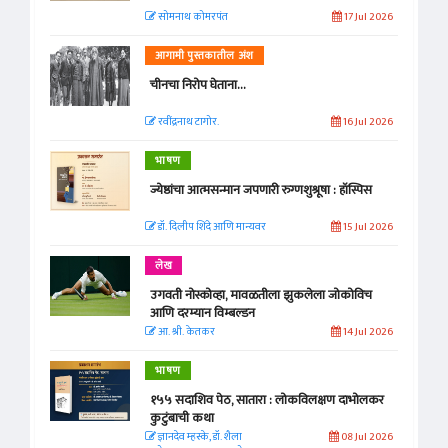
सोमनाथ कोमरपंत
17 Jul 2026
आगामी पुस्तकातील अंश
चीनचा निरोप घेताना...
रवींद्रनाथ टागोर.
16 Jul 2026
भाषण
ज्येष्ठांचा आत्मसन्मान जपणारी रुग्णशुश्रूषा : हॉस्पिस
डॉ. दिलीप शिंदे आणि मान्यवर
15 Jul 2026
लेख
उगवती नोस्कोव्हा, मावळतीला झुकलेला जोकोविच
आणि दरम्यान विम्बल्डन
आ. श्री. केतकर
14 Jul 2026
भाषण
१५५ सदाशिव पेठ, सातारा : लोकविलक्षण दाभोलकर
कुटुंबाची कथा
ज्ञानदेव म्हस्के, डॉ. शैला
08 Jul 2026