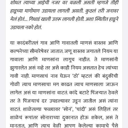
शोधत त्याच्या आईची नजर वर वळली असती म्हणजे तीही
हाडूच्या मागोमाग उडायला लागली असती. कुठलं तरी जनावर
मेलं होतं... गिधाडं खाली उतरू लागली होती. अशा स्थितीत हाडूने
उडायला नको होतं.
या कादंबरीतलं गाव आणि गावातली माणसं वास्तव आणि
कल्पनेच्या सीमारेषेवर जातात. जणू वास्तव जगातले नियम या
गावाला आणि माणसांना लागूच नाहीत. ते माणसांनी
झुगारलेत असं नव्हे तर असे काही नियम असतात हेच त्यांच्या
गावी नाही. माणसाचं नाव घेऊन ‘ठो’ म्हटलं की बंदुकीची
गोळी त्याच माणसाचा मग काढत त्याच माणसाला जाऊन
लागेल असं या माणसांना वाटतं. कांदे बटाटे पिंजऱ्यात ठेवले
तर ते पिंजऱ्याचं दर उघडल्यावर उडून जातील असं त्यांना
वाटतं. शाळेतल्या फळ्यावर ‘सोनं’, ‘चांदी’ असं लिहिलं तर
शाळेचं रूपांतर सोनाराच्या दुकानात होऊ शकेल, असं ते
मानतात, आणि त्याच वेळी आपण केलेल्या कामाचे पैसे