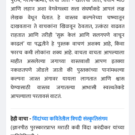
पुरुष, गरीब-श्रीमंत, वरची जात - खालची जात, वयाने मोठे
आणि लहान अशा वेगवेगळ्या सत्ता संघर्षांकडे आपलं लक्ष
लेखक वेधून घेतात. हे वास्तव कल्पनेच्या चष्म्यातून
दाखवताना ते वाचकांना खिळवून ठेवतात, उत्कंठा वाढवत
राहतात आणि तरीही ‘सुरू केलं आणि सलगपणे वाचून
काढलं’ या पद्धतीने हे पुस्तक वाचणं अशक्य आहे, किंवा
फारच कमी लोकांना शक्य आहे. वाचता वाचता आपल्याला
माहीत असलेल्या जगाच्या वास्तवाशी आपण इतक्या
नकळतपणे जोडले जातो की पुस्तकांच्या पानांमधल्या
कल्पना जास्त अंगावर यायला लागतात आणि श्वास
घेण्यासाठी वास्तव जगातल्या आभासी स्वस्थतेकडे
आपल्याला परतावसं वाटतं.
हेही वाचा -
विंदांच्या कवितेतील त्रिपदी संस्कृतिसंगम
(ज्ञानपीठ पुरस्कारप्राप्त मराठी कवी विंदा करंदीकर यांच्या