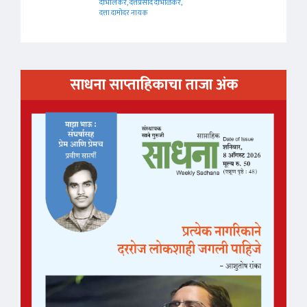
दाभोलकर, दत्तप्रसाद दाभोळकर,
दत्ता दामोदर नायक
साधना साप्ताहिकाचा ताजा अंक