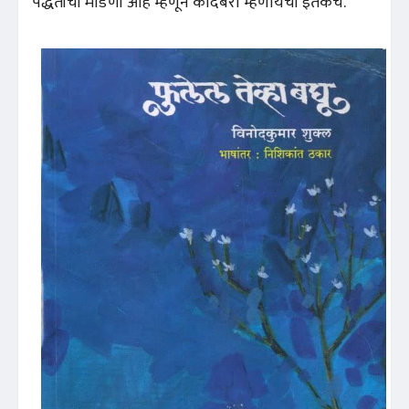
पद्धतीची मांडणी आहे म्हणून कादंबरी म्हणायची इतकंच.