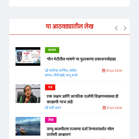
या आठवड्यातील लेख
भाषण
'चीन भेटीतील भाषणे' या पुस्तकाचा प्रकाशनसोहळा
सानिया कर्णिक, सतीश
30 Jul 2026
बागल, नीती बडवे, भानू काळे
पत्र
एक सक्षम आणि जागतिक दर्जाची शिक्षणव्यवस्था ही
काळाची गरज आहे
शशी थरूर
31 Jul 2026
लेख
जम्मू-काश्मीरला राज्याचा दर्जा देण्यासंदर्भात फोल
ठरलेली आश्वासनं