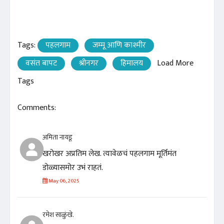
Tags:
पहलगाम
जम्मू आणि काश्मीर
वसंत बापट
श्रीनगर
हिमालय
Load More
Tags
Comments:
अमिता नायडू
खरोखर अप्रतिम लेख. त्यावेळचं पहलगाम मूर्तिमंत
डोळ्यासमोर उभं राहतं.
May 06, 2025
रमेश साळुंखे.