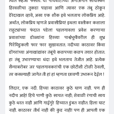
त्यात सहजी फसतो. या पायवाटांच्या अंगाअंगाने सोयीस्कर
हिरवळीचा तुकडा पाहावा आणि त्यावर एक तंबू ठोकून
डेरेदाखल व्हावे, असा एक शौक इथे भलताच लोकप्रिय आहे.
अर्थात, लोकप्रिय म्हणजे प्रवासीप्रिय! इथला वस्तीकर कशाला
राहुट्यांच्या फंदात पडेल! पहलगावला प्रवेश करणाऱ्या
प्रवाशांच्या डोळ्यांना हिरव्या पार्श्वभूमीवरील ही शुभ्र
पिरॅमिडुकली फार फार सुखावतात. नदीच्या काठावर किंवा
डोंगरांच्या अंगाखांद्यांवर तंबूंचे कळपच्या कळप तयार होतात.
हा तंबू उभारण्याचा धंदा इथे भलताच तेजीत आहे. प्रत्येक
सैन्याबरोबर जर पहलगावकरांची एक छोटीशी टोळी ठेवली,
तर कसल्याही जागेत ती हां हां म्हणता छावणी उभारून देईल !
लिदार, एक नदी. हिच्या काठावर कुठे घाण नाही. पण ही
नदीच आहे! हिचे पाणी कुठे साचत नाही; शेवाळी रंगाची साय
कुठे धरत नाही आणि गाईगुरे हिच्यात डुंबत नाहीत. हिला घाट
नाही. काठावर तीर्थ नाही की कुंड नाही! पण ही आपली एक