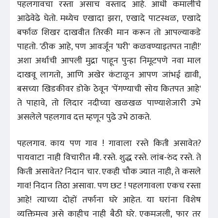
पहलगावचा रस्ता असाच वस्ताद आहे. आधी कमालीचे
आढेवेढे घेतो. मध्येच एखादा झरा, एखादे पाटस्थळ, एखादे
बर्फाळ शिखर दाखवीत तिरकी मान करून तो आपल्याकडे
पाहतो. 'ठीक आहे, पण आवर्जून 'घरी' कळवण्याइतपत नाही!'
अशा अर्थाची आपली मुद्रा पाहून पुन्हा निमूटपणे नवा माल
दाखवू लागतो, आणि अखेर कंटाळून आपण जांभई द्यावी,
बसच्या खिडकीवर डोके ठेवून 'पेंगण्याची सोय कितपत आहे'
ते पाहावे, तो लिदार नदीच्या खळखळ पाण्याशेजारी उभे
असलेले पहलगाव दत्त म्हणून पुढे उभे ठाकते.
पहलगाव. काय पण गाव ! गावाला रस्ते किती असावेत?
पायवाटा नाही विचारीत मी. रस्ते. शुद्ध रस्ते. लांब-रुंद रस्ते. ते
किती असावेत? निदान चार. एकही चौक ज्यात नाही, ते कसले
गाव! निदान तिठा असावा. पण छट ! पहलगावला एकच रस्ता
आहे! त्याच्या दोहों तर्फाना घरे आहेत. या घरांना विशेष
व्यक्तिमत्त्व असे काहीच नाही बैठी घरे. एकमजली, फार तर