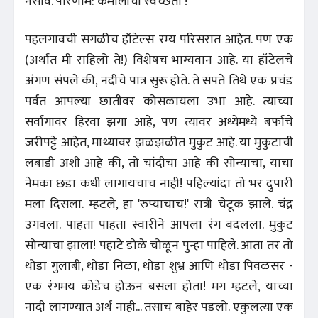
नसावे. परिणाम: कमालीची स्वच्छता !
पहलगावची सगळीच हॉटेल्स रम्य परिसरात आहेत. पण एक
(अर्थात मी राहिलो ते!) विशेषच भाग्यवान आहे. या हॉटेलचे
अंगण संपले की, नदीचे पात्र सुरू होते. ते संपते तिथे एक प्रचंड
पर्वत आपल्या छातीवर कोसळायला उभा आहे. त्याच्या
सर्वांगावर हिरवा झगा आहे, पण त्यावर अध्येमध्ये बर्फाचे
जरीपट्टे आहेत, माथ्यावर झळझळीत मुकुट आहे. या मुकुटाची
लबाडी अशी आहे की, तो चांदीचा आहे की सोन्याचा, याचा
नेमका छडा कधी लागायचाच नाही! पहिल्यांदा तो भर दुपारी
मला दिसला. म्हटले, हा 'रुप्याचाच!' रात्री चेटूक झाले. चंद्र
उगवला. पाहता पाहता स्वारीने आपला रंग बदलला. मुकुट
सोन्याचा झाला! पहाटे डोळे चोळून पुन्हा पाहिले. आता तर तो
थोडा गुलाबी, थोडा निळा, थोडा शुभ्र आणि थोडा पिवळसर -
एक रंगमय कोडेच होऊन बसला होता! मग म्हटले, याच्या
नादी लागण्यात अर्थ नाही... तसाच बाहेर पडलो. एकुलत्या एक