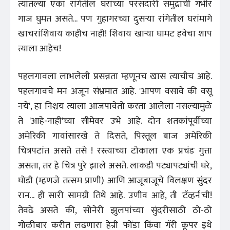
त्यांतल्या एका रांगेतील घरांच्या परसदारी समुद्राची गंभीर
गाज घुमत असते... पण गुहागरच्या दुसऱ्या रांगेतील घरांमागे
खाचरांशिवाय काहीच नाही! शिवाय खाऱ्या घामट हवेचा शाप
त्याला आहेच!
पहलगावला लाभलेली प्रसन्नता म्हणूनच खास त्याचीच आहे.
पहलगावचे मन अजून संभ्रमात आहे. 'आपण वसावे की वसू
नये', हा निश्चय त्याला आजपावेतो करता आलेला नसल्यामुळे
ते 'आहे-नाही'च्या सीमेवर उभे आहे. दोन शतकांपूर्वीच्या
अमेरिकी गावांसारखे ते दिसते, पिस्तूल बाज अमेरिकी
चित्रपटांत असते तसे ! रस्त्याच्या टोकाला एक प्रचंड गुत्ता
असता, तर हे चित्र पुरे झाले असते. लाकडी पट्यापट्यांची घरे,
घोडी (म्हणजे तत्सम प्राणी) आणि आजूबाजूचे विलक्षण सुंदर
रान... ही सारी सामग्री तिथे आहे. उणीव आहे, ती 'टॅव्हर्न'ची!
तेवढे असते की, सोनेरी झुलपांच्या सुंदरीसाठी ठो-ठो
गोळीबार करीत लढणारा हेन्री फोंडा किंवा गॅरी कूपर इथे