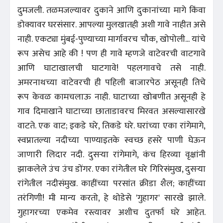
दुमजली. तळमजल्यावर दुकाने आणि दुकानांच्या मागे किंवा
डोक्यावर घरसंसार. आपल्या मुलखातही अशी गावे नाहीत असे
नाही. एकट्या मुंबई-पुण्याच्या मार्गावरच चौक, खोपोली... यांचे
रूप असेच आहे की ! पण ही गावे म्हणजे वाटेवरची वाटगावे
आणि घाटाखालची घाटगावे! पहलगावचे तसे नाही.
अमरनाथच्या वाटेवरची ही पहिली बाजारपेठ असूनही तिचे
रूप केवळ कामचलाऊ नाही. घाटाच्या खोबणीत असूनही हे
गाव दिमाखाने घाटाच्या छाताडावरच मिरवत असल्यासारखे
वाटते. एक वाट; इकडे घरे, तिकडे घरे. घरांच्या एका रांगेमागे,
स्वप्नातल्या नदीच्या पाण्याइतके स्वच्छ हसरे पाणी घेऊन
जाणारी लिदार नदी. दुसऱ्या रांगेमागे, कंच हिरव्या वृक्षांनी
झाकलेले उंच उंच डोंगर. एका रांगेतील घरे गिरिसंमुख, दुसऱ्या
रांगेतील नदीसंमुख. काहींच्या परसांत क्रीडा शैल; काहींच्या
तरंगिणी! मी मान्य करतो, हे थोडेसे 'गुहागर' सारखे झाले.
गुहागरच्या एकमेव रस्त्यावर अशीच दुतर्फा घरे आहेत.