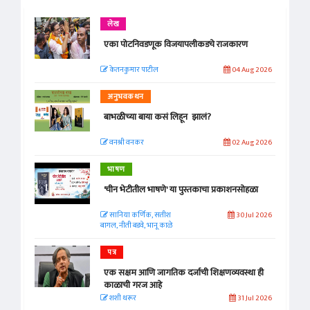
लेख
एका पोटनिवडणूक विजयापलीकडचे राजकारण
केतनकुमार पाटील
04 Aug 2026
अनुभवकथन
बाभळीच्या बाया कसं लिहून झालं?
वनश्री वनकर
02 Aug 2026
भाषण
'चीन भेटीतील भाषणे' या पुस्तकाचा प्रकाशनसोहळा
सानिया कर्णिक, सतीश
30 Jul 2026
बागल, नीती बडवे, भानू काळे
पत्र
एक सक्षम आणि जागतिक दर्जाची शिक्षणव्यवस्था ही
काळाची गरज आहे
शशी थरूर
31 Jul 2026