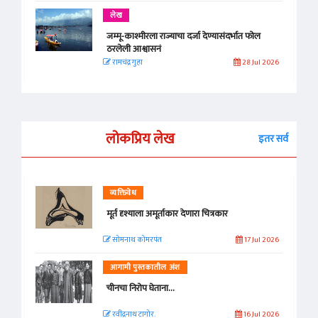
लेख
जम्मू-काश्मीरला राज्याचा दर्जा देण्यासंदर्भात फोल
ठरलेली आश्वासनं
रामचंद्र गुहा
28 Jul 2026
लोकप्रिय लेख
इतर सर्व
व्यक्तिवेध
मूर्त दृश्याला अमूर्ताकार देणारा चित्रकार
सोमनाथ कोमरपंत
17 Jul 2026
आगामी पुस्तकातील अंश
चीनचा निरोप घेताना...
रवींद्रनाथ टागोर.
16 Jul 2026