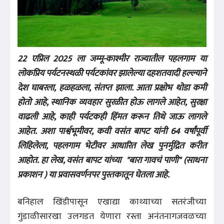
22 एप्रिल 2025 ला जम्मू-काश्मीर राज्यातील पहलगाम या
लोकप्रिय पर्यटनस्थळी पर्यटकांवर झालेल्या दहशतवादी हल्ल्याने
देश घाबरला, हळहळला, संतप्त झाला. आता प्रक्षोभ थोडा कमी
होतो आहे, स्थानिक व्यवहार सुरळीत होऊ लागले आहेत, सुरक्षा
वाढली आहे, काही पर्यटकही हिंमत करून तिथे जाऊ लागले
आहेत.
अशा पार्श्वभूमीवर, कवी वसंत बापट यांनी 64 वर्षांपूर्वी
लिहिलेला, पहलगाम भेटीवर आधारित लेख पुनर्मुद्रित करीत
आहोत. हा लेख, वसंत बापट यांच्या "बारा गावचं पाणी" (साधना
प्रकाशन ) या प्रवासवर्णनपर पुस्तकातून घेतला आहे.
बनिहाल खिंडीपासून एखाद्या काथ्याच्या सतरंजीच्या
गुंडाळीसारखा उलगडत येणारा रस्ता अनंतनागजवळच्या