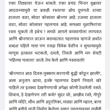
एका तिठ्यावर येऊन थांबतो. एका प्रचंड चिनार वृक्षावर
आदळल्यामुळे या प्रवाही रस्त्याचा ओघ दुभंगतो. डाव्या
हाताला वळा, सोळा कोसांवर श्रीनगर आहे. उजव्या हाताला
वळा, सोळा कोसांवर पहलगाव आहे. सगळ्या मुशाफिरांचा
रस्ता चुकतो तो इथेच ! सगळे आपले वाममार्गाला लागतात
आणि श्रीनगरात जाऊन कडमडतात. पहलगाव म्हणजे अर्थात
शब्दशः पहिले गाव! पण एवढा विवेक वेळीच न सुचल्यामुळे
माणूस इतस्ततः भटकतो, दमतो, निवतो आणि मग शेवटी
'पहिल्या गावाला' जातो. तेच केले आणि पस्तावलो!
'श्रीनगरात आठ दिवस मुक्काम करायची बुद्धी कोठून झाली!',
असा अनुताप व्हावा, इतके पहलगाव देखणे निघाले. खरे
पाहिले तर इतक्या देखणेपणाची अपेक्षा कोणी ठेवलेली नसते.
शिवाय, हे देखणेपण तरी कसे? सुंदर घरे, आखीव रस्ते, गोपुरे
आणि मंदिरे, सौध आणि अट्टालिका, माड्या आणि महाल, बागा
आणि बगीचे यांनी निर्माण केलेला नखरा पहलगावच्या गावीही