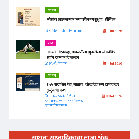
भाषण
ज्येष्ठांचा आत्मसन्मान जपणारी रुग्णशुश्रूषा : हॉस्पिस
डॉ. दिलीप शिंदे आणि मान्यवर
15 Jul 2026
लेख
उगवती नोस्कोव्हा, मावळतीला झुकलेला जोकोविच
आणि दरम्यान विम्बल्डन
आ. श्री. केतकर
14 Jul 2026
भाषण
१५५ सदाशिव पेठ, सातारा : लोकविलक्षण दाभोलकर
कुटुंबाची कथा
ज्ञानदेव म्हस्के, डॉ. शैला
08 Jul 2026
दाभोलकर, दत्तप्रसाद दाभोळकर,
दत्ता दामोदर नायक
साधना साप्ताहिकाचा ताजा अंक