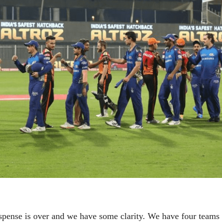
Interesting!
A. S. Ketkar
05 Oct 2020
परीक्षण
A good start to IPL
2020
A. S. Ketkar
29 Sep 2020
लेख
… And The Action
Begins!
A. S. Ketkar
19 Sep 2020
लेख
Fighting Corona: A
mind game
A. S. Ketkar
29 Aug 2020
suspense is over and we have some clarity. We have four teams 