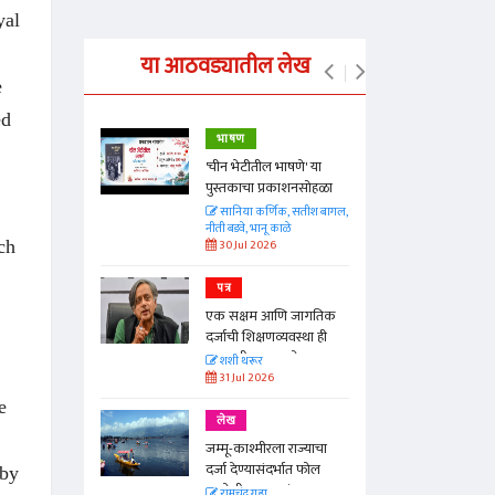
yal
या आठवड्यातील लेख
e
ed
भाषण
्ताकार
'चीन भेटीतील भाषणे' या
पुस्तकाचा प्रकाशनसोहळा
त
सानिया कर्णिक, सतीश बागल,
नीती बडवे, भानू काळे
ch
30 Jul 2026
पत्र
न्मान जपणारी
एक सक्षम आणि जागतिक
्पिस
दर्जाची शिक्षणव्यवस्था ही
आणि मान्यवर
काळाची गरज आहे
शशी थरूर
31 Jul 2026
e
लेख
जम्मू-काश्मीरला राज्याचा
दर्जा देण्यासंदर्भात फोल
 by
ठरलेली आश्वासनं
रामचंद्र गुहा