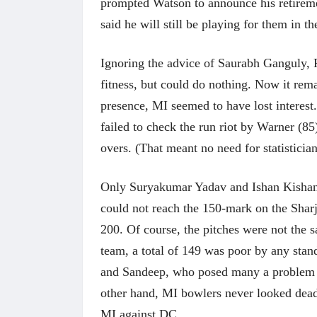
prompted Watson to announce his retiremen
said he will still be playing for them in th
Ignoring the advice of Saurabh Ganguly, R
fitness, but could do nothing. Now it remai
presence, MI seemed to have lost interest
failed to check the run riot by Warner (8
overs. (That meant no need for statistician
Only Suryakumar Yadav and Ishan Kishan, a
अंक 
could not reach the 150-mark on the Sharj
200. Of course, the pitches were not the s
team, a total of 149 was poor by any sta
and Sandeep, who posed many a problem t
other hand, MI bowlers never looked deadl
MI against DC.