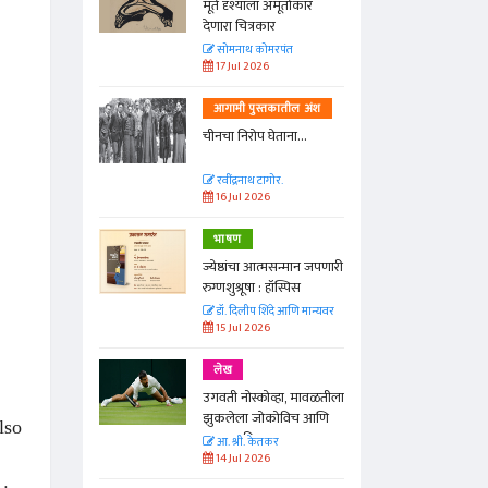
्ताकार
मूर्त दृश्याला अमूर्ताकार
देणारा चित्रकार
त
सोमनाथ कोमरपंत
17 Jul 2026
तील अंश
आगामी पुस्तकातील अंश
ा...
चीनचा निरोप घेताना...
रवींद्रनाथ टागोर.
16 Jul 2026
भाषण
न्मान जपणारी
ज्येष्ठांचा आत्मसन्मान जपणारी
्पिस
रुग्णशुश्रूषा : हॉस्पिस
आणि मान्यवर
डॉ. दिलीप शिंदे आणि मान्यवर
15 Jul 2026
लेख
ा, मावळतीला
उगवती नोस्कोव्हा, मावळतीला
विच आणि
झुकलेला जोकोविच आणि
lso
दरम्यान विम्बल्डन
आ. श्री. केतकर
14 Jul 2026