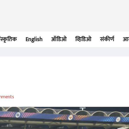
ंस्कृतिक
English
ऑडिओ
व्हिडिओ
संकीर्ण
आम
लेख
लेख
Rafa Rules Supreme!
Enough is en
mments
A. S. Ketkar
A. S. Ketkar
12 Oct 2020
06 Aug 2020
लेख
IPL: Its Getting