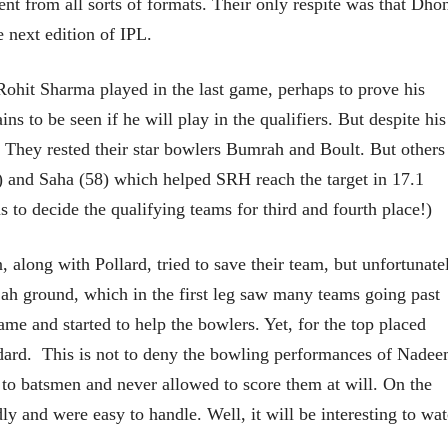
t from all sorts of formats. Their only respite was that Dho
भाषण
भाषण
e next edition of IPL.
१५५ सदाशिव पेठ, सातारा :
१५५ सदाशिव पेठ,
लोकविलक्षण दाभोलकर
लोकविलक्षण दा
कुटुंबाची कथा
कुटुंबाची कथा
ज्ञानदेव म्हस्के, डॉ. शैला
ज्ञानदेव म्हस्के, डॉ
ohit Sharma played in the last game, perhaps to prove his
दाभोलकर, दत्तप्रसाद दाभोळकर,
दाभोलकर, दत्तप्रसा
दत्ता दामोदर नायक
दत्ता दामोदर नायक
ns to be seen if he will play in the qualifiers. But despite his
08 Jul 2026
08 Jul 2026
. They rested their star bowlers Bumrah and Boult. But others
5) and Saha (58) which helped SRH reach the target in 17.1
s to decide the qualifying teams for third and fourth place!)
long with Pollard, tried to save their team, but unfortunate
वाचण्यासाठी येथे क्लिक करा..
अंक वाचण्यासाठी येथे क्लिक करा..
ah ground, which in the first leg saw many teams going past
ame and started to help the bowlers. Yet, for the top placed
ndard. This is not to deny the bowling performances of Nade
o batsmen and never allowed to score them at will. On the
y and were easy to handle. Well, it will be interesting to wa