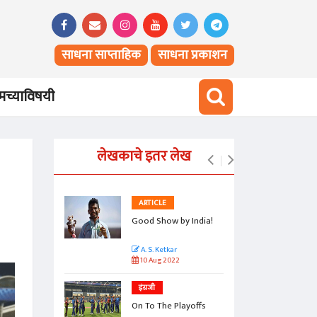
साधना साप्ताहिक
साधना प्रकाशन
च्याविषयी
लेखकाचे इतर लेख
ARTICLE
ough!
Good Show by India!
A. S. Ketkar
10 Aug 2022
इंग्रजी
On To The Playoffs