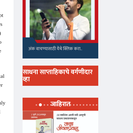
pt
rs
)
o
अंक वाचण्यासाठी येथे क्लिक करा..
e
साधना साप्ताहिकाचे वर्गणीदार
tal
व्हा
er
जाहिरात
nly
l