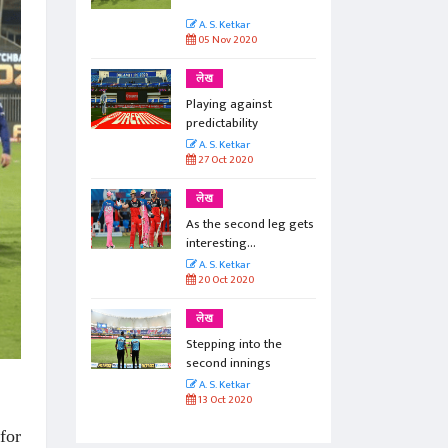
A. S. Ketkar
05 Nov 2020
लेख
Playing against
predictability
A. S. Ketkar
27 Oct 2020
लेख
As the second leg gets
interesting...
A. S. Ketkar
20 Oct 2020
लेख
Stepping into the
second innings
A. S. Ketkar
13 Oct 2020
for