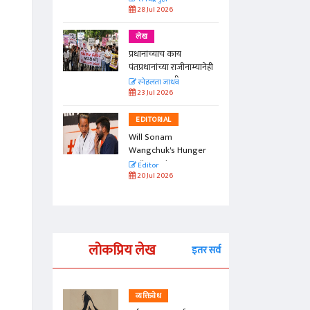
28 Jul 2026
लेख
प्रधानांच्याच काय
पंतप्रधानांच्या राजीनाम्यानेही
प्रश्न सुटणार नाही, पण...
स्नेहलता जाधव
23 Jul 2026
EDITORIAL
Will Sonam
Wangchuk's Hunger
Strike Make a
Editor
Difference?
20 Jul 2026
लोकप्रिय लेख
इतर सर्व
व्यक्तिवेध