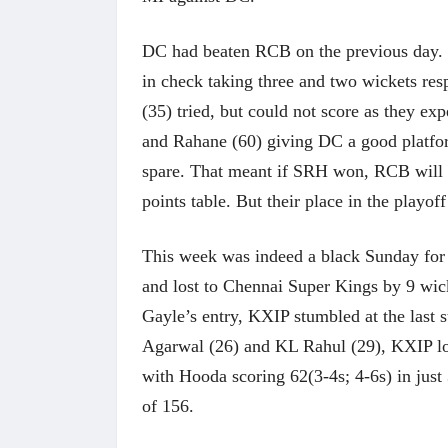
DC had beaten RCB on the previous day. D
in check taking three and two wickets res
(35) tried, but could not score as they ex
and Rahane (60) giving DC a good platfor
spare. That meant if SRH won, RCB will be 
points table. But their place in the playof
This week was indeed a black Sunday for 
and lost to Chennai Super Kings by 9 wick
Gayle’s entry, KXIP stumbled at the last s
Agarwal (26) and KL Rahul (29), KXIP los
with Hooda scoring 62(3-4s; 4-6s) in just 
 करण्यासाठी
धार्मिक व सामाजिक सुधारणा हे पुस्तक खरेदी
भारत
of 156.
करण्यासाठी येथे क्लिक करा.
खरेद