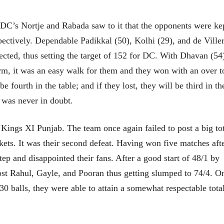
C’s Nortje and Rabada saw to it that the opponents were ke
pectively. Dependable Padikkal (50), Kolhi (29), and de Ville
pected, thus setting the target of 152 for DC. With Dhavan (54
m, it was an easy walk for them and they won with an over t
fourth in the table; and if they lost, they will be third in th
f was never in doubt.
Kings XI Punjab. The team once again failed to post a big to
ets. It was their second defeat. Having won five matches aft
tep and disappointed their fans. After a good start of 48/1 by
t Rahul, Gayle, and Pooran thus getting slumped to 74/4. O
30 balls, they were able to attain a somewhat respectable tota
ीय अर्थकारणावरील निबंध हे पुस्तक
ी करण्यासाठी येथे क्लिक करा.