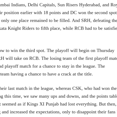
Mumbai Indians, Delhi Capitals, Sun Risers Hyderabad, and Ro
r position earlier with 18 points and DC won the second spot
 only one place remained to be filled. And SRH, defeating th
ta Knight Riders to fifth place, while RCB had to be satisfi
भाषण
व्यक्तिवेध
'चीन भेटीतील भाषणे' या
मूर्त दृश्याला अमूर
पुस्तकाचा प्रकाशनसोहळा
देणारा चित्रकार
row to win the third spot. The playoff will begin on Thursday
सानिया कर्णिक, सतीश बागल,
सोमनाथ कोमरपं
नीती बडवे, भानू काळे
17 Jul 2026
 will take on RCB. The losing team of the first playoff mat
30 Jul 2026
भाषण
nd playoff match for a chance to stay in the league. The
पत्र
ज्येष्ठांचा आत्मस
eam having a chance to have a crack at the title.
एक सक्षम आणि जागतिक
रुग्णशुश्रूषा : हॉस
दर्जाची शिक्षणव्यवस्था ही
डॉ. दिलीप शिंदे 
काळाची गरज आहे
शशी थरूर
15 Jul 2026
t their last match in the league, whereas CSK, who had won the
31 Jul 2026
ring this time, we saw many ups and downs, and the points tabl
लेख
it seemed as if Kings XI Punjab had lost everything. But then,
जम्मू-काश्मीरला राज्याचा
दर्जा देण्यासंदर्भात फोल
g and increased the expectations, only to disappoint their fans
ठरलेली आश्वासनं
रामचंद्र गुहा