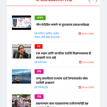
भाषण
'चीन भेटीतील भाषणे' या पुस्तकाचा प्रकाशनसोहळा
सानिया कर्णिक, सतीश
30 Jul 2026
बागल, नीती बडवे, भानू काळे
पत्र
एक सक्षम आणि जागतिक दर्जाची शिक्षणव्यवस्था ही
काळाची गरज आहे
शशी थरूर
31 Jul 2026
लेख
जम्मू-काश्मीरला राज्याचा दर्जा देण्यासंदर्भात फोल
ठरलेली आश्वासनं
रामचंद्र गुहा
28 Jul 2026
लेख
प्रधानांच्याच काय पंतप्रधानांच्या राजीनाम्यानेही प्रश्न