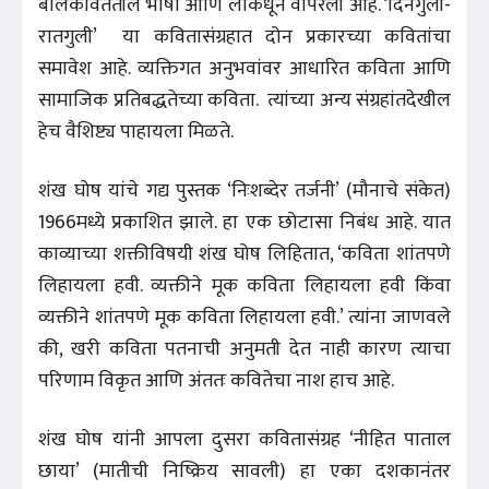
बालकवितेतील भाषा आणि लोकधून वापरली आहे. ‘दिनगुली-
रातगुली’ या कवितासंग्रहात दोन प्रकारच्या कवितांचा
समावेश आहे. व्यक्तिगत अनुभवांवर आधारित कविता आणि
सामाजिक प्रतिबद्धतेच्या कविता. त्यांच्या अन्य संग्रहांतदेखील
हेच वैशिष्ट्य पाहायला मिळते.
शंख घोष यांचे गद्य पुस्तक ‘निःशब्देर तर्जनी’ (मौनाचे संकेत)
1966मध्ये प्रकाशित झाले. हा एक छोटासा निबंध आहे. यात
काव्याच्या शक्तीविषयी शंख घोष लिहितात, ‘कविता शांतपणे
लिहायला हवी. व्यक्तीने मूक कविता लिहायला हवी किंवा
व्यक्तीने शांतपणे मूक कविता लिहायला हवी.’ त्यांना जाणवले
की, खरी कविता पतनाची अनुमती देत नाही कारण त्याचा
परिणाम विकृत आणि अंततः कवितेचा नाश हाच आहे.
शंख घोष यांनी आपला दुसरा कवितासंग्रह ‘नीहित पाताल
छाया’ (मातीची निष्क्रिय सावली) हा एका दशकानंतर