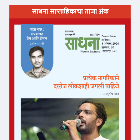
साधना साप्ताहिकाचा ताजा अंक