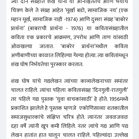
ज्या दोन संग्रहांत शंख यांनी या अनिश्चिततेचे आणि भयाचे
चित्रण केले ते संग्रह आहेत ‘मूर्खा बडो, सामाजिक नय’ (एक
महान मूर्ख, सामाजिक नाही -1974) आणि दुसरा संग्रह ‘बाबरेर
प्रार्थना’ (बाबराची प्रार्थना - 1976) या कवितासंग्रहातील
कविता एक प्रकारचे आक्रमण, उपरोध आणि ताण यांसाठी
ओळखल्या जातात. ‘बाबरेर प्रार्थना’मधील कविता
अणीबाणीच्या काळात लिहिल्या गेल्या होत्या. त्या कवितांमधून
शंख घोष निर्भयतेचा पुरस्कार करतात.
शंख घोष यांचे गद्यलेखन त्यांच्या काव्यलेखनाच्या समांतर
चालत राहिले. त्यांचा पहिला कवितासंग्रह ‘दिनगुली-रातगुली’
तर पहिले गद्य पुस्तक ‘युवा वाचकांसाठी’ हे होते. 1956मध्ये
प्रकाशित झालेले हे पुस्तक म्हणजे एकोणिसाव्या शतकातील
समाजसुधारकांचे संक्षिप्त चरित्र होते. त्यानंतर जवळजवळ
दहा वर्षे त्यांनी खूप कमी लिहिले. नंतर त्यांचे गद्य आणि पद्य
लेखन हातांत हात घालून चालत राहिले. पहिल्यांदा उल्लेख