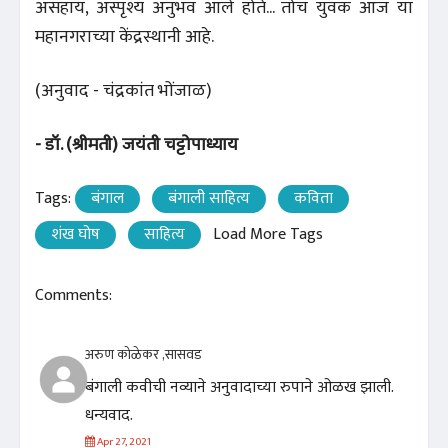
असहाय, अस्पृश्य अनुभव आले होते... तोच युवक आज या
महानगराच्या केंद्रस्थानी आहे.
(अनुवाद - चंद्रकांत भोंजाळ)
- डॉ. (श्रीमती) जयंती चट्टोपाध्याय
Tags:
बंगाल
बंगाली साहित्य
कविता
शंख घोष
साहित्य
Load More Tags
Comments:
अरुण कोळेकर ,सासवड
बंगाली कवीची नव्याने अनुवादाच्या रुपाने ओळख झाली.
धन्यवाद.
Apr 27, 2021