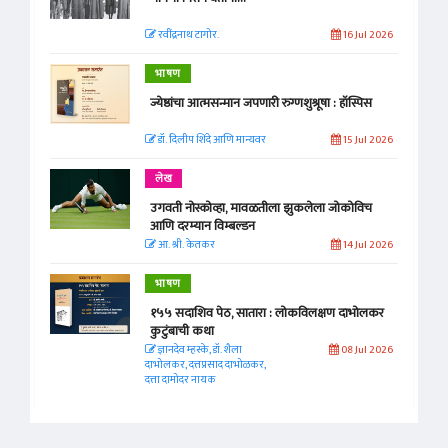
रवींद्रनाथ टागोर.
16 Jul 2026
भाषण
ज्येष्ठांचा आत्मसन्मान जपणारी रुग्णशुश्रूषा : हॉस्पिस
डॉ. दिलीप शिंदे आणि मान्यवर
15 Jul 2026
लेख
उगवती नोस्कोव्हा, मावळतीला झुकलेला जोकोविच
आणि दरम्यान विम्बल्डन
आ. श्री. केतकर
14 Jul 2026
भाषण
१५५ सदाशिव पेठ, सातारा : लोकविलक्षण दाभोलकर
कुटुंबाची कथा
ज्ञानदेव म्हस्के, डॉ. शैला
08 Jul 2026
दाभोलकर, दत्तप्रसाद दाभोळकर,
दत्ता दामोदर नायक