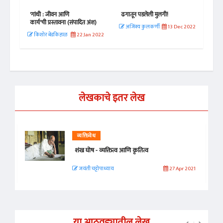
'गांधी : जीवन आणि
ढगातून पडलेली मुलगी!
साता
कार्य'ची प्रस्तावना (संपादित अंश)
भाष
 2020
अजिंक्य कुलकर्णी
13 Dec 2022
किशोर बेडकिहाळ
22 Jan 2022
विन
लेखकाचे इतर लेख
व्यक्तिवेध
शंख घोष - व्यक्तित्व आणि कृतित्व
जयंती चट्टोपाध्याय
27 Apr 2021
या आठवड्यातील लेख