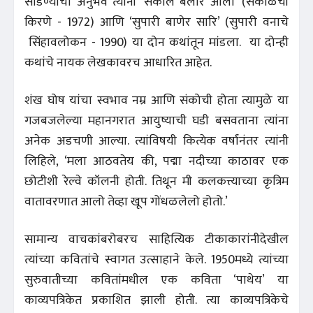
सोडण्याचा अनुभव त्यांनी ‘सकाल बेलार आलो’ (सकाळची
किरणे - 1972) आणि ‘सुपारी बाणेर सारि’ (सुपारी वनाचे
सिंहावलोकन - 1990) या दोन कथांतून मांडला. या दोन्ही
कथांचे नायक लेखकावरच आधारित आहेत.
शंख घोष यांचा स्वभाव नम्र आणि संकोची होता त्यामुळे या
गजबजलेल्या महानगरात आयुष्याची घडी बसवताना त्यांना
अनेक अडचणी आल्या. त्यांविषयी कित्येक वर्षांनंतर त्यांनी
लिहिले, ‘मला आठवतेय की, पद्मा नदीच्या काठावर एक
छोटीशी रेल्वे कॉलनी होती. तिथून मी कलकत्त्याच्या कृत्रिम
वातावरणात आलो तेव्हा खूप गोंधळलेलो होतो.’
सामान्य वाचकांबरोबरच साहित्यिक टीकाकारांनीदेखील
त्यांच्या कवितांचे स्वागत उत्साहाने केले. 1950मध्ये त्यांच्या
सुरुवातीच्या कवितांमधील एक कविता ‘पाथेय’ या
काव्यपत्रिकेत प्रकाशित झाली होती. त्या काव्यपत्रिकेचे