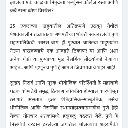
झालेला एके काळचा निमुळता फर्ग्युसन कॉलेज रस्ता आणि
कर्वे रस्ता कोण विसरेल?
25 एकरांच्या खड्ड्यातील अतिक्रमणे उठवून तेथील
पेशवेकालीन तळ्यातल्या गणपतीच्या भोवती साकारलेली पुणे
महापालिकेची 'सारस बाग' ही पुण्यात आलेल्या पाहुण्यांना
नेऊन दाखवण्याचे एक आवडते ठिकाण! या आणि अशा
अनेक गोष्टी या पुण्याच्या मूळ नैसर्गिक सौंदर्याकडे नेणाऱ्या
आहेत... आणि म्हणूनच पुणे हे आपले जिवाभावाचे शहर आहे!
सुखद निसर्ग आणि पूरक भौगोलिक परिस्थिती हे महत्त्वाचे
घटक कोणतेही समृद्ध ठिकाण लोकप्रिय होण्यास कारणीभूत
ठरणारे असतात. इतर ऐतिहासिक-सांस्कृतिक, तसेच
भौगोलिक आणि नैसर्गिक स्थानमाहात्म्यांप्रमाणेच पुणे हेही
गेल्या तीनचार शतकांमध्ये हळूहळू बदलत गेले. पुणे हे
निसर्गाचे वरदान ठरलेल्या जगातील मोजक्याच शहरांपैकी