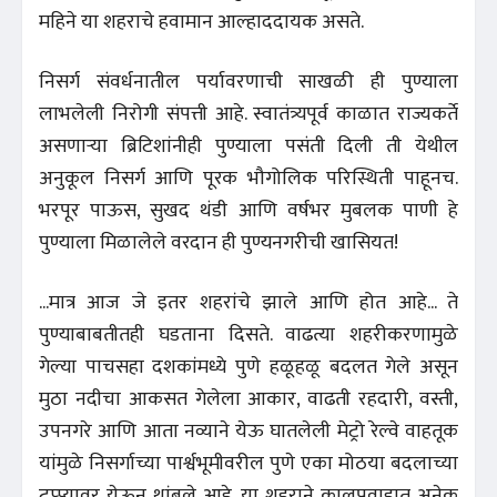
महिने या शहराचे हवामान आल्हाददायक असते.
निसर्ग संवर्धनातील पर्यावरणाची साखळी ही पुण्याला
लाभलेली निरोगी संपत्ती आहे. स्वातंत्र्यपूर्व काळात राज्यकर्ते
असणाऱ्या ब्रिटिशांनीही पुण्याला पसंती दिली ती येथील
अनुकूल निसर्ग आणि पूरक भौगोलिक परिस्थिती पाहूनच.
भरपूर पाऊस, सुखद थंडी आणि वर्षभर मुबलक पाणी हे
पुण्याला मिळालेले वरदान ही पुण्यनगरीची खासियत!
...मात्र आज जे इतर शहरांचे झाले आणि होत आहे... ते
पुण्याबाबतीतही घडताना दिसते. वाढत्या शहरीकरणामुळे
गेल्या पाचसहा दशकांमध्ये पुणे हळूहळू बदलत गेले असून
मुठा नदीचा आकसत गेलेला आकार, वाढती रहदारी, वस्ती,
उपनगरे आणि आता नव्याने येऊ घातलेली मेट्रो रेल्वे वाहतूक
यांमुळे निसर्गाच्या पार्श्वभूमीवरील पुणे एका मोठया बदलाच्या
टप्प्यावर येऊन थांबले आहे. या शहराने कालप्रवाहात अनेक