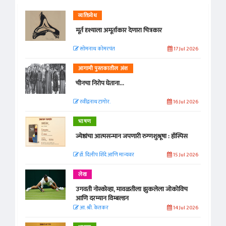
व्यक्तिवेध
मूर्त दृश्याला अमूर्ताकार देणारा चित्रकार
सोमनाथ कोमरपंत
17 Jul 2026
आगामी पुस्तकातील अंश
चीनचा निरोप घेताना...
रवींद्रनाथ टागोर.
16 Jul 2026
भाषण
ज्येष्ठांचा आत्मसन्मान जपणारी रुग्णशुश्रूषा : हॉस्पिस
डॉ. दिलीप शिंदे आणि मान्यवर
15 Jul 2026
लेख
उगवती नोस्कोव्हा, मावळतीला झुकलेला जोकोविच
आणि दरम्यान विम्बल्डन
आ. श्री. केतकर
14 Jul 2026