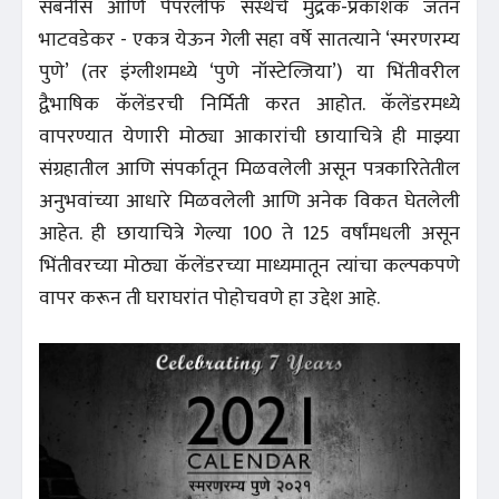
सबनीस आणि पेपरलीफ संस्थेचे मुद्रक-प्रकाशक जतन
भाटवडेकर - एकत्र येऊन गेली सहा वर्षे सातत्याने ‘स्मरणरम्य
पुणे’ (तर इंग्लीशमध्ये ‘पुणे नॉस्टेल्जिया’) या भिंतीवरील
द्वैभाषिक कॅलेंडरची निर्मिती करत आहोत. कॅलेंडरमध्ये
वापरण्यात येणारी मोठ्या आकारांची छायाचित्रे ही माझ्या
संग्रहातील आणि संपर्कातून मिळवलेली असून पत्रकारितेतील
अनुभवांच्या आधारे मिळवलेली आणि अनेक विकत घेतलेली
आहेत. ही छायाचित्रे गेल्या 100 ते 125 वर्षांमधली असून
भिंतीवरच्या मोठ्या कॅलेंडरच्या माध्यमातून त्यांचा कल्पकपणे
वापर करून ती घराघरांत पोहोचवणे हा उद्देश आहे.