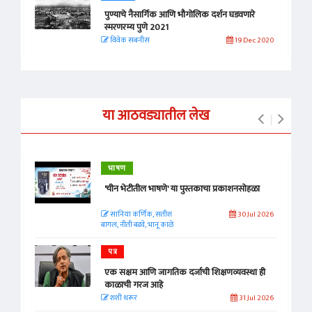
पुण्याचे नैसार्गिक आणि भौगोलिक दर्शन घडवणारे
स्मरणरम्य पुणे 2021
विवेक सबनीस
19 Dec 2020
या आठवड्यातील लेख
भाषण
'चीन भेटीतील भाषणे' या पुस्तकाचा प्रकाशनसोहळा
सानिया कर्णिक, सतीश
30 Jul 2026
बागल, नीती बडवे, भानू काळे
पत्र
एक सक्षम आणि जागतिक दर्जाची शिक्षणव्यवस्था ही
काळाची गरज आहे
शशी थरूर
31 Jul 2026