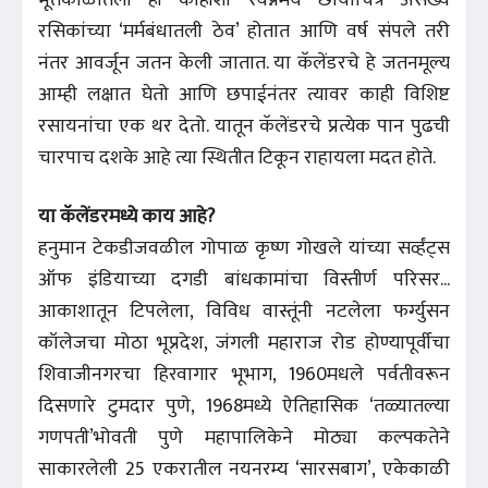
भूतकाळातली ही काहीशी स्वप्नमय छायाचित्रे असंख्य
रसिकांच्या ‘मर्मबंधातली ठेव’ होतात आणि वर्ष संपले तरी
नंतर आवर्जून जतन केली जातात. या कॅलेंडरचे हे जतनमूल्य
आम्ही लक्षात घेतो आणि छपाईनंतर त्यावर काही विशिष्ट
रसायनांचा एक थर देतो. यातून कॅलेंडरचे प्रत्येक पान पुढची
चारपाच दशके आहे त्या स्थितीत टिकून राहायला मदत होते.
या कॅलेंडरमध्ये काय आहे?
हनुमान टेकडीजवळील गोपाळ कृष्ण गोखले यांच्या सर्व्हंट्स
ऑफ इंडियाच्या दगडी बांधकामांचा विस्तीर्ण परिसर...
आकाशातून टिपलेला, विविध वास्तूंनी नटलेला फर्ग्युसन
कॉलेजचा मोठा भूप्रदेश, जंगली महाराज रोड होण्यापूर्वीचा
शिवाजीनगरचा हिरवागार भूभाग, 1960मधले पर्वतीवरून
दिसणारे टुमदार पुणे, 1968मध्ये ऐतिहासिक ‘तळ्यातल्या
गणपती’भोवती पुणे महापालिकेने मोठ्या कल्पकतेने
साकारलेली 25 एकरातील नयनरम्य ‘सारसबाग’, एकेकाळी