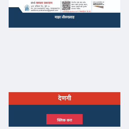
माझा जीवनप्रवाह
देणगी
क्लिक करा