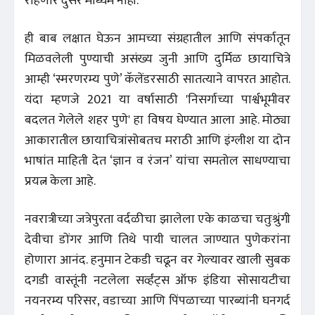
राहणारे दुसरे माध्यम नाही.
ही बाब लक्षात घेऊन आमच्या संग्रहातील आणि संपर्कातून
मिळवलेली पुण्याची असंख्य जुनी आणि दुर्मिळ छायाचित्रे
आम्ही ‘स्मरणरम्य पुणे’ कॅलेंडरसाठी सातत्याने वापरत आहोत.
यंदा म्हणजे 2021 या वर्षासाठी 'निसर्गाच्या पार्श्वभूमीवर
बदलत गेलेले शहर पुणे' हा विषय घेण्यात आला आहे. मोठ्या
आकारातील छायाचित्रांसोबतच मराठी आणि इंग्लीश या दोन
भाषांत माहिती देत ‘ज्ञान व रंजन’ यांचा समतोल साधण्याचा
प्रयत्न केला आहे.
नवरात्रीच्या जत्रेपुरता वर्दळीचा झालेला एके काळचा चतुःश्रुंगी
देवीचा डोंगर आणि तिथे पायी चालत जाण्यात पुणेकरांना
होणारा आनंद. हनुमान टेकडी चढून वर गेल्यावर खाली सुबक
दगडी वास्तूंनी नटलेला सर्व्हंट्स ऑफ इंडिया सोसायटीचा
नयनरम्य परिसर, वडाच्या आणि पिंपळाच्या पारब्यांनी घनगर्द