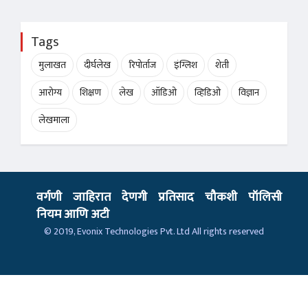
Tags
मुलाखत
दीर्घलेख
रिपोर्ताज
इंग्लिश
शेती
आरोग्य
शिक्षण
लेख
ऑडिओ
व्हिडिओ
विज्ञान
लेखमाला
वर्गणी
जाहिरात
देणगी
प्रतिसाद
चौकशी
पॉलिसी
नियम आणि अटी
© 2019,
Evonix Technologies Pvt. Ltd
All rights reserved