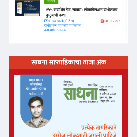
भाषण
१५५ सदाशिव पेठ, सातारा : लोकविलक्षण दाभोलकर
कुटुंबाची कथा
ज्ञानदेव म्हस्के, डॉ. शैला
08 Jul 2026
दाभोलकर, दत्तप्रसाद दाभोळकर,
दत्ता दामोदर नायक
साधना साप्ताहिकाचा ताजा अंक