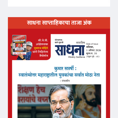
साधना साप्ताहिकाचा ताजा अंक