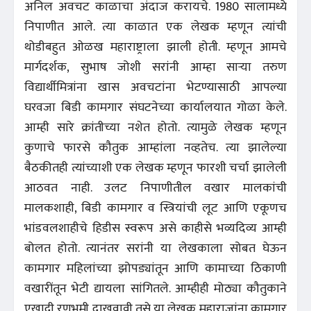
अनिल अवचट काळाचा अंदाज करायचे. 1980 सालामध्ये
निपाणीत आले. त्या काळात एक लेखक म्हणून त्यांची
थोडीबहुत ओळख महाराष्ट्राला झाली होती. म्हणून आमचे
मार्गदर्शक, सुभाष जोशी सरांनी आम्हा साऱ्या तरुण
विद्यार्थीमित्रांना खास अवचटांना भेटण्यासाठी आपल्या
घरवजा बिडी कामगार संघटनेच्या कार्यालयात गोळा केले.
आम्ही सारे क्रांतीच्या नशेत होतो. त्यामुळे लेखक म्हणून
कुणाचे फारसे कौतुक आम्हांला नव्हतेच. त्या झालेल्या
बैठकीतही त्यांच्याशी एक लेखक म्हणून फारशी चर्चा झालेली
आठवत नाही. उलट निपाणीतील वखार मालकांची
मालकशाही, बिडी कामगार व स्त्रियांची लूट आणि एकूणच
भांडवलशाहीचे हिडीस स्वरूप असे काहीसे भव्यदिव्य आम्ही
बोलत होतो. त्यानंतर सरांनी या लेखकाला सोबत घेऊन
कामगार महिलांच्या झोपड्यांतून आणि कामाच्या ठिकाणी
वखारींतून भेटी द्यायला सांगितले. आम्हीही मोठ्या कौतुकाने
एखादी रणभूमी दाखवावी तसे या लेखक महाराजांना कामगार