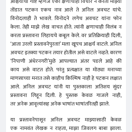
आश्चर्याची गोष्ट म्हणजे एका क्षणाचाही विचार न करता माझ्या
तोंडात पटकन एकच नाव आले ते अनिल अवचट यांचे.
विनोदलाही ते भावले. विनोदने लगेच अवचट यांना फोन
केला. तेही माझे लेख वाचत होते. त्यांनी क्षणाचाही विलंब न
करता प्रस्तावना लिहायचे कबूल केले. वर प्रतिक्रियाही दिली,
‘आता उरलो प्रस्तावनेपुरता!’ मला खूपच आश्चर्य वाटले. अनिल
अवचट इतक्या पटकन तयार होतील असे वाटले नव्हते. कारण
‘निपाणी अंधेरनगरी’मुळे आपल्यात अंतर पडले आहे की
काय असे वाटत होते. परंतु प्रत्यक्षात या मोठ्या मनाच्या
माणसाच्या मनात तसे काहीच किल्मिष नाही हे पटकन लक्षात
आले. अनिल अवचट यांनी या पुस्तकाला अतिशय सुंदर
प्रस्तावना लिहून दिली. हे पुस्तक केवळ गाजले नाही,
तर अनेक आवृत्त्यांसह अनेक भाषांत भाषांतरितही झाले.
या प्रस्तावनेपासून अनिल अवचट माझ्यासाठी केवळ
एक नामवंत लेखक न राहता, माझा जिवलग बाबा झाला.