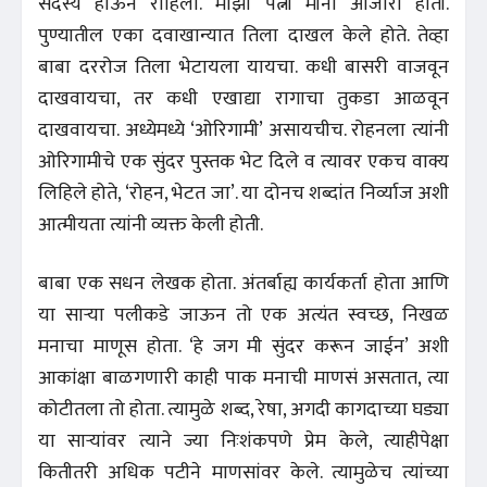
सदस्य होऊन राहिला. माझी पत्नी मीना आजारी होती.
पुण्यातील एका दवाखान्यात तिला दाखल केले होते. तेव्हा
बाबा दररोज तिला भेटायला यायचा. कधी बासरी वाजवून
दाखवायचा, तर कधी एखाद्या रागाचा तुकडा आळवून
दाखवायचा. अध्येमध्ये ‘ओरिगामी’ असायचीच. रोहनला त्यांनी
ओरिगामीचे एक सुंदर पुस्तक भेट दिले व त्यावर एकच वाक्य
लिहिले होते, ‘रोहन, भेटत जा’. या दोनच शब्दांत निर्व्याज अशी
आत्मीयता त्यांनी व्यक्त केली होती.
बाबा एक सधन लेखक होता. अंतर्बाह्य कार्यकर्ता होता आणि
या साऱ्या पलीकडे जाऊन तो एक अत्यंत स्वच्छ, निखळ
मनाचा माणूस होता. ‘हे जग मी सुंदर करून जाईन’ अशी
आकांक्षा बाळगणारी काही पाक मनाची माणसं असतात, त्या
कोटीतला तो होता. त्यामुळे शब्द, रेषा, अगदी कागदाच्या घड्या
या साऱ्यांवर त्याने ज्या निःशंकपणे प्रेम केले, त्याहीपेक्षा
कितीतरी अधिक पटीने माणसांवर केले. त्यामुळेच त्यांच्या