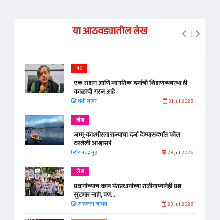
या आठवड्यातील लेख
पत्र
एक सक्षम आणि जागतिक दर्जाची शिक्षणव्यवस्था ही
काळाची गरज आहे
शशी थरूर
31 Jul 2026
लेख
जम्मू-काश्मीरला राज्याचा दर्जा देण्यासंदर्भात फोल
ठरलेली आश्वासनं
रामचंद्र गुहा
28 Jul 2026
लेख
प्रधानांच्याच काय पंतप्रधानांच्या राजीनाम्यानेही प्रश्न
सुटणार नाही, पण...
स्नेहलता जाधव
23 Jul 2026