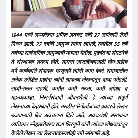
1944 मध्ये जन्मलेल्या अनिल अवचट यांचे 27 जानेवारी रोजी
निधन झाले. 77 वर्षांचे आयुष्य त्यांना लाभले, त्यातील 55 वर्षे
त्यांच्या सार्वजनिक आयुष्याची म्हणता येतील. युक्रांद या संघटनेचे
ते संस्थापक सदस्य होते. साधना साप्ताहिकासाठी दोन-अडीच
वर्षे कार्यकारी संपादक म्हणूनही त्यांनी काम केले. समाजातील
अनेक उपेक्षित प्रश्नांना त्यांनी आपल्या लेखनातून वाचा फोडली.
साधी-सरळ राहणी, कमीत कमी गरजा, कमी अपेक्षा व
महत्त्वाकांक्षा, निसर्गसंवादी जीवनशैली हे त्यांच्या संपूर्ण
लेखनाच्या केंद्रस्थानी होते. मराठीत 'रिपोर्ताज'च्या प्रकारचे लेखन
रुजवण्याचे श्रेय अवचटांना दिले जाते. अवचटांशी असणाऱ्या
व्यक्तिगत स्नेहाबरोबरच राजा शिरगुप्पे यांनी त्यांच्या शोधयात्रांतून
केलेले लेखन त्या लेखनप्रकाराशीही नाते सांगणारे आहे.