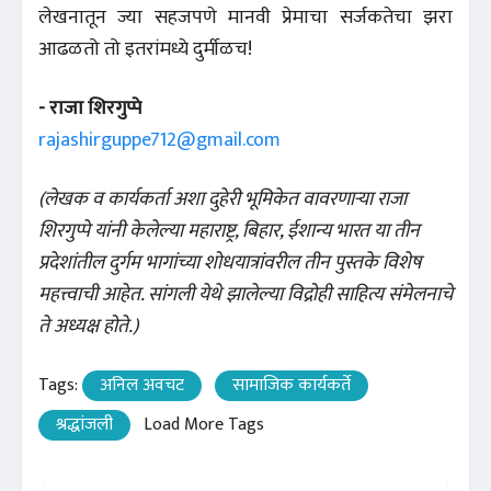
लेखनातून ज्या सहजपणे मानवी प्रेमाचा सर्जकतेचा झरा
आढळतो तो इतरांमध्ये दुर्मीळच!
- राजा शिरगुप्पे
rajashirguppe712@gmail.com
(लेखक व कार्यकर्ता अशा दुहेरी भूमिकेत वावरणाऱ्या राजा
शिरगुप्पे यांनी केलेल्या महाराष्ट्र, बिहार, ईशान्य भारत या तीन
प्रदेशांतील दुर्गम भागांच्या शोधयात्रांवरील तीन पुस्तके विशेष
महत्त्वाची आहेत. सांगली येथे झालेल्या विद्रोही साहित्य संमेलनाचे
ते अध्यक्ष होते.)
Tags:
अनिल अवचट
सामाजिक कार्यकर्ते
श्रद्धांजली
Load More Tags