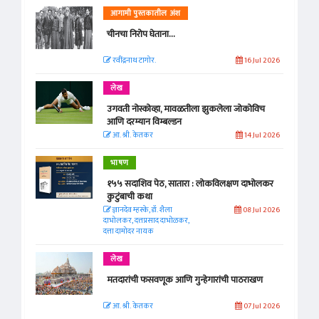
आगामी पुस्तकातील अंश
चीनचा निरोप घेताना...
रवींद्रनाथ टागोर.
16 Jul 2026
लेख
उगवती नोस्कोव्हा, मावळतीला झुकलेला जोकोविच
आणि दरम्यान विम्बल्डन
आ. श्री. केतकर
14 Jul 2026
भाषण
१५५ सदाशिव पेठ, सातारा : लोकविलक्षण दाभोलकर
कुटुंबाची कथा
ज्ञानदेव म्हस्के, डॉ. शैला
08 Jul 2026
दाभोलकर, दत्तप्रसाद दाभोळकर,
दत्ता दामोदर नायक
लेख
मतदारांची फसवणूक आणि गुन्हेगारांची पाठराखण
आ. श्री. केतकर
07 Jul 2026