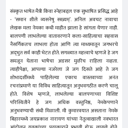
संस्कृत भाषेत मैत्री किंवा स्नेहाबद्दल एक सुभाषित प्रसिद्ध आहे
- ‘समान शीले व्यसनेषु सख्यम्’. अनिल अवचट नावाचा
लेखक मला नेमका कधी माहीत झाला हे सांगता येणार नाही.
बालपणी लाभलेल्या वातावरणाने कला-साहित्याचा सहवास
नैसर्गिकतःच लाभला होता आणि त्या माध्यमातून जगभरचे
अद्‌भुत सर्व काही भेटत होते. सगळ्यात महत्त्वाचे म्हणजे हे जग
समजून घेताना भाषेचा अडसर मुळीच राहिला नव्हता.
त्याहीपेक्षा, आपल्या नजरेला जे जग दिसते आहे ते जग
शोभादर्शीमध्ये पाहिलेल्या एकाच वास्तवाच्या अनंत
रचनांप्रमाणे या विविध साहित्यातून अनुभवगठीत करणे चालू
होते. विशेष म्हणजे, लाभलेल्या बालपणाच्या विशिष्ट
परिस्थितीने हे जग अधिक वस्तुनिष्ठ, नेमकेपणाने
अनुभवण्याची संधी मिळाली. मी कुमारवयात असताना नेमके
बिहारमध्ये जयप्रकाश नारायण यांच्या नेतृत्वाखाली नवभारत
आंदोलन युवकांच्या पुढाकाराने प्रभावी होऊ लागले होते.