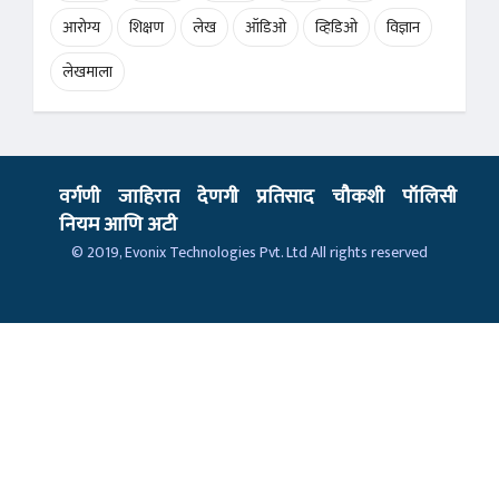
आरोग्य
शिक्षण
लेख
ऑडिओ
व्हिडिओ
विज्ञान
लेखमाला
वर्गणी
जाहिरात
देणगी
प्रतिसाद
चौकशी
पॉलिसी
नियम आणि अटी
© 2019,
Evonix Technologies Pvt. Ltd
All rights reserved