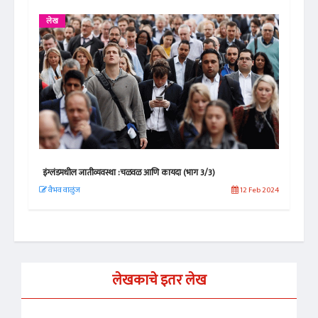
लेख
ले
इंग्लंडमधील जातीव्यवस्था :चळवळ आणि कायदा (भाग 3/3)
इंग्
 2021
वैभव वाळुंज
12 Feb 2024
वैभ
लेखकाचे इतर लेख