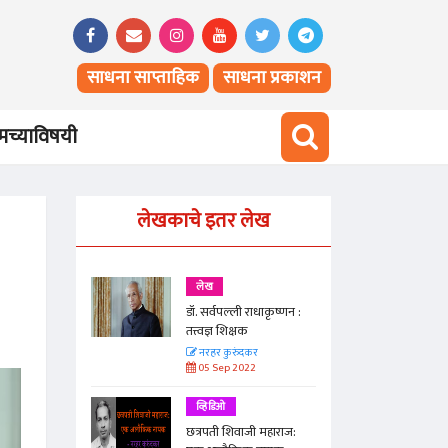
साधना साप्ताहिक
साधना प्रकाशन
च्याविषयी
लेखकाचे इतर लेख
लेख
ाकृष्णन :
डॉ. सर्वपल्ली राधाकृष्णन :
तत्त्वज्ञ शिक्षक
नरहर कुरुंदकर
05 Sep 2022
व्हिडिओ
महाराज:
छत्रपती शिवाजी महाराज: