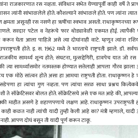
्यांना राजकारणात रस नव्हता. संविधान सभेत येण्यापूर्वी काही वर्षे ते प्राच
्रशासन त्यांनी सांभाळलेले होते. कौशल्याने सांभाळले होते. पण त्यांना त्या
ण क्षमता असूनही रस नसणे हा ऋषींचा स्वभाव असतो. राधाकृष्णनच्या रू
नी जाणले. सरदार पटेल व नेहरूंचे फार थोड्यावेळी एकमत होई. त्यापैक
ून घेता आला पाहिजे असे त्या दोघांनाही वाटे. म्हणून त्यांना रशिय
ाष्ट्रपती होते. इ. स. 1962 मध्ये ते भारताचे राष्ट्रपती झाले. डॉ. सर्वप
े राजकीय सामर्थ्य शून्य होते; संघटना, मुत्सद्देगिरी, डावपेच यात जो रस
 की त्या सामर्थ्यासमोर नतमस्तक होण्यात सत्तेलाही आपला गौरव झाला 
हेच एक मोठे सांत्वन होते असा हा आमचा राष्ट्रपती होता. राधाकृष्णन हे
सडेपणा हा त्यांचा गुण नव्हता. पण त्यांचा सरळ साधा प्रश्नच कित्येक
ाशी ते सॉक्रेटिसवर बोलत होते. सॉक्रेटिसचे असे एक मत आहे की, आपल्
 माहीत असणे हे शहाणपणाचे लक्षण आहे. राधाकृष्णन उपराष्ट्रपती हो
त काही कळत नाही त्यांची यादी तुम्ही केली आहे का? मंत्री म्हणाले, यादी
नाही. आपण दोघं बसून ती यादी पूर्ण करून टाकू.