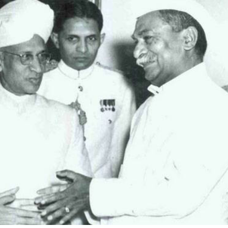
ीय अर्थकारणावरील निबंध हे पुस्तक
ी करण्यासाठी येथे क्लिक करा.
चीन भेटीतील भाषणे - रवींद्रनाथ टागोर