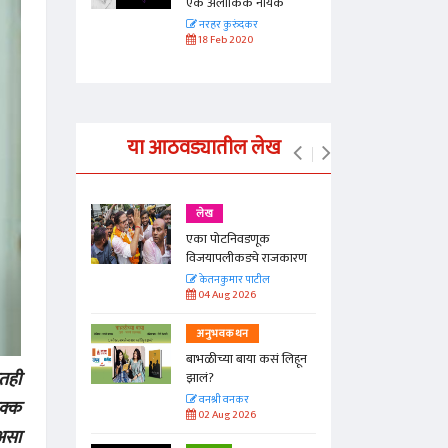
ायक
एक अलौकिक नायक
नरहर कुरुंदकर
18 Feb 2020
या आठवड्यातील लेख
लेख
एका पोटनिवडणूक
ीनाम्यानेही
विजयापलीकडचे राजकारण
 पण...
केतनकुमार पाटील
04 Aug 2026
अनुभवकथन
बाभळीच्या बाया कसं लिहून
ातही
Hunger
झालं?
वनश्री वनकर
हक्क
02 Aug 2026
असा