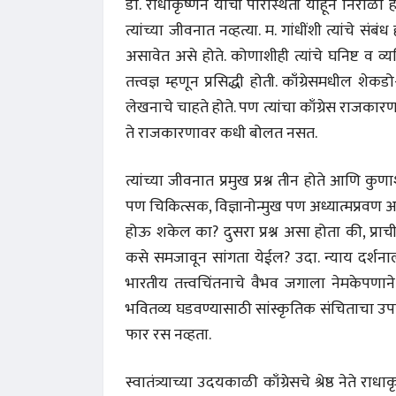
डॉ. राधाकृष्णन यांची परिस्थिती याहून निराळी होत
त्यांच्या जीवनात नव्हत्या. म. गांधींशी त्यांचे संब
असावेत असे होते. कोणाशीही त्यांचे घनिष्ट व व्यक्त
तत्त्वज्ञ म्हणून प्रसिद्धी होती. काँग्रेसमधील शे
लेखनाचे चाहते होते. पण त्यांचा काँग्रेस राजकारण
ते राजकारणावर कधी बोलत नसत.
त्यांच्या जीवनात प्रमुख प्रश्न तीन होते आणि कुण
पण चिकित्सक, विज्ञानोन्मुख पण अध्यात्मप्रवण 
होऊ शकेल का? दुसरा प्रश्न असा होता की, प्रा
कसे समजावून सांगता येईल? उदा. न्याय दर्शन
भारतीय तत्त्वचिंतनाचे वैभव जगाला नेमकेपणाने
भवितव्य घडवण्यासाठी सांस्कृतिक संचिताचा उपयोग कित
अंक 
फार रस नव्हता.
स्वातंत्र्याच्या उदयकाळी काँग्रेसचे श्रेष्ठ नेते र