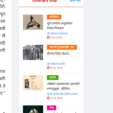
लोकप्रिय लेख
इतर सर्व
ोते.
ावून
व्यक्तिवेध
हस्थ
्ताकार
मूर्त दृश्याला अमूर्ताकार
 अशी
देणारा चित्रकार
त
सोमनाथ कोमरपंत
 ती
17 Jul 2026
साठी
तील अंश
आगामी पुस्तकातील अंश
ारी
ा...
चीनचा निरोप घेताना...
रवींद्रनाथ टागोर.
16 Jul 2026
रकाश
 जरी
भाषण
न्मान जपणारी
ज्येष्ठांचा आत्मसन्मान जपणारी
. ते
्पिस
रुग्णशुश्रूषा : हॉस्पिस
ील.”
आणि मान्यवर
डॉ. दिलीप शिंदे आणि मान्यवर
15 Jul 2026
लेख