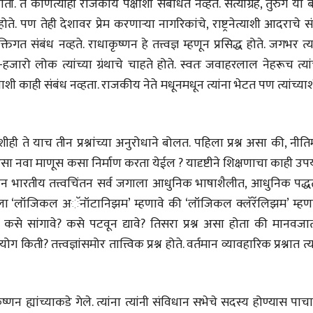
ी. ते कोणत्याही राजकीय पक्षांशी संबंधित नव्हते. सत्याग्रह, तुरुंग या 
उगवती नोस्कोव्हा, मावळतीला
उगवती नोस्कोव्ह
झुकलेला जोकोविच आणि
झुकलेला जोको
ंध होते. पण तेही देशावर प्रेम करणाऱ्या नागरिकांचे, राष्ट्रनेत्याशी आदराचे स
दरम्यान विम्बल्डन
दरम्यान विम्बल्डन
आ. श्री. केतकर
आ. श्री. केतकर
िगत संबंध नव्हते. राधाकृष्णन हे तत्त्वज्ञ म्हणून प्रसिद्ध होते. जगभर त्य
14 Jul 2026
14 Jul 2026
कडो-हजारो लोक त्यांच्या ग्रंथाचे चाहते होते. स्वतः जवाहरलाल नेहरूच त्यां
भाषण
भाषण
ाशी काही संबंध नव्हता. राजकीय नेते मधूनमधून त्यांना भेटत पण त्यांच्या
१५५ सदाशिव पेठ, सातारा :
१५५ सदाशिव पेठ,
लोकविलक्षण दाभोलकर
लोकविलक्षण दा
कुटुंबाची कथा
कुटुंबाची कथा
ज्ञानदेव म्हस्के, डॉ. शैला
ज्ञानदेव म्हस्के, डॉ
दाभोलकर, दत्तप्रसाद दाभोळकर,
दाभोलकर, दत्तप्रसा
दत्ता दामोदर नायक
दत्ता दामोदर नायक
ाशीही ते याच तीन प्रश्नांच्या अनुरोधाने बोलत. पहिला प्रश्न असा की, नीत
08 Jul 2026
08 Jul 2026
असा नवा माणूस कसा निर्माण करता येईल ? यादृष्टीने शिक्षणाचा काही उ
चीन भारतीय तत्त्वचिंतन सर्व जगाला आधुनिक भाषाशैलीत, आधुनिक पद्धत
ाला ‘लॉजिकल अॅनॉटानिझम’ म्हणावे की ‘लॉजिकल क्लॅरॅलिझम’ म्हणा
 कसे सांगावे? कसे पटवून द्यावे? तिसरा प्रश्न असा होता की मानवजात
ी? तत्त्वज्ञांसमोर तात्त्विक प्रश्न होते. वर्तमान व्यावहारिक प्रश्नात त्य
वाचण्यासाठी येथे क्लिक करा..
अंक वाचण्यासाठी येथे क्लिक करा..
ाधाकृष्णन ह्यांच्याकडे गेले. त्यांना त्यांनी संविधान सभेचे सदस्य होण्यास पा