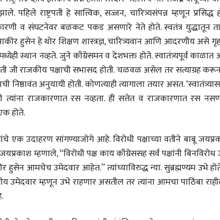
ी झाले. पहिले राष्ट्रपती हे सात्त्विक, सज्जन, चारित्र्यसंपन्न म्हणून प्रसिद्ध ह
ाजकारणी व संघटनेवर बळकट पकड असणारे नेते होते. स्वतंत्र युद्धातून त
व्यक्तिवेध
व्यक्तिवेध
 झाकीर हुसेन हे थोर शिक्षण शास्त्रज्ञ, चारित्र्यवान आणि आदरणीय असे गृ
मूर्त दृश्याला अमूर्ताकार
मूर्त दृश्याला अमूर
्येही स्थान नव्हते. जुने काँग्रेसमन व देशभक्त होते. स्वातंत्र्यपूर्व काळात
देणारा चित्रकार
देणारा चित्रकार
सोमनाथ कोमरपंत
सोमनाथ कोमरपं
होती जी राजकीय पक्षाची सभासद होती. चळवळ असेल तर सत्याग्रह करून
17 Jul 2026
17 Jul 2026
ची निष्ठावंत अनुयायी होती. कोणत्याही त्यागाला तयार असत. ‘स्वातंत्र्या
आगामी पुस्तकातील अंश
आगामी पुस्तका
एरव्ही त्यांना राजकारणात रस नव्हता. ही सत्तेत व राजकारणात रस नसण
चीनचा निरोप घेताना...
चीनचा निरोप घेतान
एक होते.
रवींद्रनाथ टागोर.
रवींद्रनाथ टागोर.
16 Jul 2026
16 Jul 2026
यांचे एक उदाहरण सांगण्याजोगे आहे. विरोधी पक्षाच्या वतीने बाबू जयप्
. जयप्रकाश म्हणाले, “विरोधी पक्ष काय काँग्रेससह सर्व पक्षांनी बिनविरोध
भाषण
भाषण
ज्येष्ठांचा आत्मसन्मान जपणारी
ज्येष्ठांचा आत्मस
 हुसेन आमचेच उमेदवार आहेत.” त्यांच्याविरुद्ध न्या. सुब्रह्मण्यम उभे होते
रुग्णशुश्रूषा : हॉस्पिस
रुग्णशुश्रूषा : हॉस
्षीय उमेदवार म्हणून उभे राहणार असतील तर त्यांना आमचा पाठिंबा राह
डॉ. दिलीप शिंदे आणि मान्यवर
डॉ. दिलीप शिंदे 
15 Jul 2026
15 Jul 2026
.
लेख
लेख