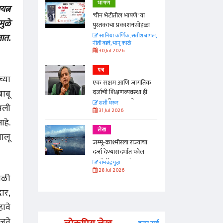
भाषण
यत्न
'चीन भेटीतील भाषणे' या
मुळे
पुस्तकाचा प्रकाशनसोहळा
तात.
सानिया कर्णिक, सतीश बागल,
नीती बडवे, भानू काळे
30 Jul 2026
पत्र
च्या
एक सक्षम आणि जागतिक
ाबू
दर्जाची शिक्षणव्यवस्था ही
काळाची गरज आहे
शशी थरूर
 अली
31 Jul 2026
आहे.
लेख
ालू
जम्मू-काश्मीरला राज्याचा
दर्जा देण्यासंदर्भात फोल
ठरलेली आश्वासनं
रामचंद्र गुहा
28 Jul 2026
वेळी
दार,
हावे
जूने