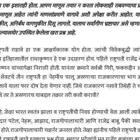
भाषण
यांचा एक इशाराही होता. आपण माणूस तयार न करता लोकशाही राबवण्याचा प्र
'चीन भेटीतील भाषणे' या
माणूस आहेत त्यांनी माणसांप्रमाणे वागावे अशी अपेक्षा करीत आहोत. या
पुस्तकाचा प्रकाशनसोहळा
णुकीत, अनिर्बंध वागणुकीत दिसू लागतो. यालाच सर्वांगीण भ्रष्टाचार असे म्हण
सानिया कर्णिक, सतीश बागल,
नीती बडवे, भानू काळे
ासमोर उपस्थित केलेला खरा प्रश्न आहे.
30 Jul 2026
पत्र
ट्रपती राहावे हा एक आश्चर्यकारक योग होता. ज्यांची विवेकबुद्धी त्यां
एक सक्षम आणि जागतिक
ासातील राधाकृष्णन हे एक उदाहरण होय. पहिले राष्ट्रपती राजेंद्र ब
दर्जाची शिक्षणव्यवस्था ही
काळाची गरज आहे
शशी थरूर
णन यांच्यापेक्षा निराळी होती. यानंतर क्रमाने सर्वश्री गिरी, फकरुद्दीन
31 Jul 2026
 हे शेवटचे तीन राष्ट्रपती हा नेहमीच चालू असणाऱ्या राजकारणाचा भाग 
लेख
े याला फार दोष देता येणार नाही. जिथे राजकारण नसावे तिथेही ते च
जम्मू-काश्मीरला राज्याचा
 तर ते असणारच याबद्दल तक्रार तरी कशी करावी?
दर्जा देण्यासंदर्भात फोल
ठरलेली आश्वासनं
रामचंद्र गुहा
28 Jul 2026
. जेव्हा भारत स्वतंत्र झाला व राष्ट्रपतींची निवड होण्याची वेळ आली त्या
ा : सरदार पटेल, नेहरू, आझाद, राजगोपालाचारी आणि राजेंद्र बाबू. पैकी सर
 राजगोपालाचारी गव्हर्नर जनरल होते. तेव्हा ह्यांनीच पहिले राष्ट्रपती व्
 राष्ट्रपती व्हावे इतकाच प्रश्न होता. सरदार पटेलांचे मत राजेंद्र बाबूंच्या बा