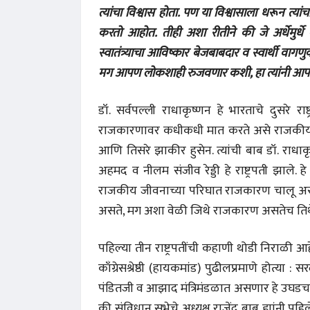
त्यांचा विश्वास होता. पण या विश्वासाला धरून त्
करतो आहोत. तीही अशा रीतीने की जे अर्धेमुर्धे 
स्वातंत्र्याचा आविष्कार बेजबाबदार व स्वार्थी वाग
मग आपण लोकशाही रुजवणार कशी, हा त्यांनी आपल्य
डॉ. सर्वपल्ली राधाकृष्णन हे भारताचे दुसरे राष्
राजकारणावर कधीकधी मात करते असे राजकीय इतिह
आणि तिसरे झाकीर हुसेन. त्यांची बाब डॉ. राधाकृष्
अहमद व नीलम संजीव रेड्डी हे राष्ट्रपती झाले.
राजकीय जीवनाच्या परिघात राजकारण चालू असाव
असते, मग अशा वेळी जिथे राजकारण असतेच तिथे
पहिल्या तीन राष्ट्रपतींची कहाणी थोडी निराळी आहे
काँग्रेसश्रेष्ठी (हायकमांड) पुढीलप्रमाणे होत्य
पंडितजी व आझाद मंत्रिमंडळात असणार हे उघडच होते.
की संविधान सभेचे अध्यक्ष राजेंद्र बाबू ह्यांनी पहिले