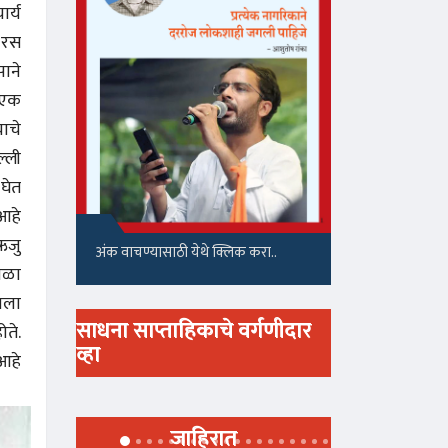
ार्य
त रस
पाने
ी एक
ाचे
ल्ली
 घेत
आहे
 ऋजु
अंक वाचण्यासाठी येथे क्लिक करा..
वेळा
याला
साधना साप्ताहिकाचे वर्गणीदार
ते.
व्हा
 आहे
जाहिरात