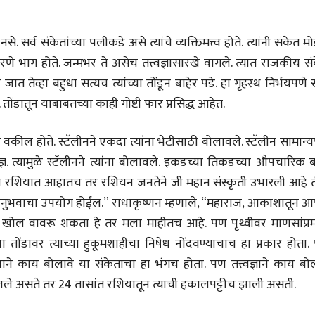
(अनुवाद सानिया कर्णिक )
 सर्व संकेतांच्या पलीकडे असे त्यांचे व्यक्तिमत्त्व होते. त्यांनी संकेत म
ष करणे भाग होते. जन्मभर ते असेच तत्त्वज्ञासारखे वागले. त्यात राजकीय स
े जात तेव्हा बहुधा सत्यच त्यांच्या तोंडून बाहेर पडे. हा गृहस्थ निर्भयपणे 
ंडातून याबाबतच्या काही गोष्टी फार प्रसिद्ध आहेत.
कील होते. स्टॅलीनने एकदा त्यांना भेटीसाठी बोलावले. स्टॅलीन सामान्
ज्ञ. त्यामुळे स्टॅलीनने त्यांना बोलावले. इकडच्या तिकडच्या औपचारिक 
आपण रशियात आहातच तर रशियन जनतेने जी महान संस्कृती उभारली आहे त
ा अनुभवाचा उपयोग होईल.” राधाकृष्णन म्हणाले, “महाराज, आकाशातून 
े खोल वावरू शकता हे तर मला माहीतच आहे. पण पृथ्वीवर माणसांप्रम
ा तोंडावर त्याच्या हुकूमशाहीचा निषेध नोंदवण्याचाच हा प्रकार होता
े काय बोलावे या संकेताचा हा भंगच होता. पण तत्त्वज्ञाने काय बोल
 बोलले असते तर 24 तासांत रशियातून त्याची हकालपट्टीच झाली असती.