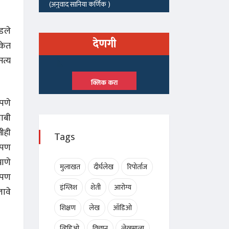
ोडले
देणगी
ंकेत
सत्य
क्लिक करा
यपणे
बाबी
ीही
Tags
आपण
ाणे
मुलाखत
दीर्घलेख
रिपोर्ताज
. पण
इंग्लिश
शेती
आरोग्य
ावे
शिक्षण
लेख
ऑडिओ
व्हिडिओ
विज्ञान
लेखमाला