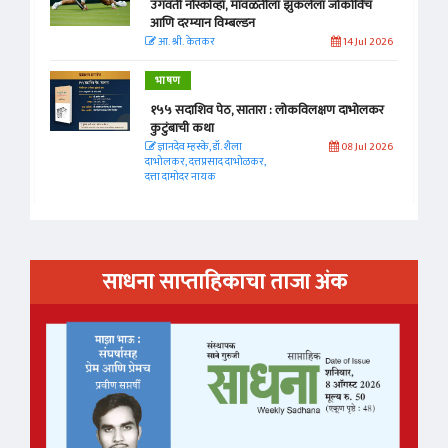
उगवती नोस्कोव्हा, मावळतीला झुकलेला जोकोविच
आणि दरम्यान विम्बल्डन
आ. श्री. केतकर
14 Jul 2026
भाषण
१५५ सदाशिव पेठ, सातारा : लोकविलक्षण दाभोलकर
कुटुंबाची कथा
ज्ञानदेव म्हस्के, डॉ. शैला
08 Jul 2026
दाभोलकर, दत्तप्रसाद दाभोळकर,
दत्ता दामोदर नायक
साधना साप्ताहिकाचा ताजा अंक