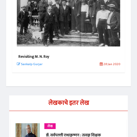
Revisiting M. N. Roy
गांध
n 2020
Sankalp Gurjar
28 Jan 2020
नरे
लेखकाचे इतर लेख
लेख
डॉ. सर्वपल्ली राधाकृष्णन : तत्त्वज्ञ शिक्षक