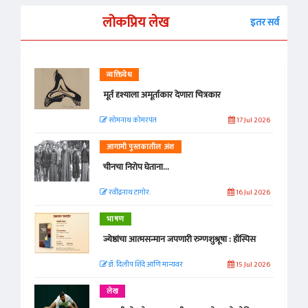
लोकप्रिय लेख
इतर सर्व
व्यक्तिवेध
मूर्त दृश्याला अमूर्ताकार देणारा चित्रकार
सोमनाथ कोमरपंत
17 Jul 2026
आगामी पुस्तकातील अंश
चीनचा निरोप घेताना...
रवींद्रनाथ टागोर.
16 Jul 2026
भाषण
ज्येष्ठांचा आत्मसन्मान जपणारी रुग्णशुश्रूषा : हॉस्पिस
डॉ. दिलीप शिंदे आणि मान्यवर
15 Jul 2026
लेख