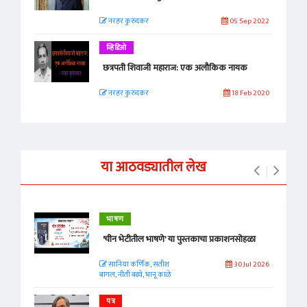
नरहर कुरुंदकर
05 Sep 2022
व्हिडिओ
छत्रपती शिवाजी महाराज: एक अलौकिक नायक
नरहर कुरुंदकर
18 Feb 2020
या आठवड्यातील लेख
भाषण
'चीन भेटीतील भाषणे' या पुस्तकाचा प्रकाशनसोहळा
सानिया कर्णिक, सतीश
30 Jul 2026
बागल, नीती बडवे, भानू काळे
पत्र