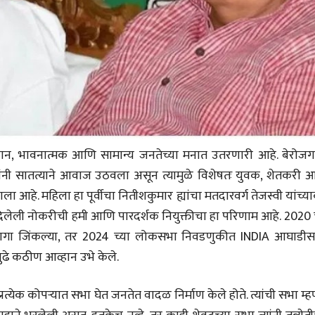
जावान, भावनात्मक आणि सामान्य जनतेच्या मनात उतरणारी आहे. बेरोजगा
 त्यांनी सातत्याने आवाज उठवला असून त्यामुळे विशेषतः युवक, शेतकरी
ा आहे. महिला हा पूर्वीचा नितीशकुमार ह्यांचा मतदारवर्ग तेजस्वी यांच्य
दिलेली नोकरीची हमी आणि पारदर्शक नियुक्तीचा हा परिणाम आहे. 2020 च
ागा जिंकल्या, तर 2024 च्या लोकसभा निवडणुकीत INDIA आघाडीस
ुढे कठीण आव्हान उभे केले.
ीय अर्थकारणावरील निबंध हे पुस्तक
ी करण्यासाठी येथे क्लिक करा.
्रत्येक कोपऱ्यात सभा घेत जनतेत वादळ निर्माण केले होते. त्यांची सभा म्