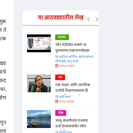
या आठवड्यातील लेख
ुरू
 ते
 एक
भाषण
्ताकार
'चीन भेटीतील भाषणे' या
पुस्तकाचा प्रकाशनसोहळा
त
सानिया कर्णिक, सतीश बागल,
नीती बडवे, भानू काळे
रखंड
30 Jul 2026
याचे
पत्र
ताकद
न्मान जपणारी
एक सक्षम आणि जागतिक
्पिस
धा,
दर्जाची शिक्षणव्यवस्था ही
आणि मान्यवर
काळाची गरज आहे
्माण
शशी थरूर
31 Jul 2026
लेख
जम्मू-काश्मीरला राज्याचा
णून
दर्जा देण्यासंदर्भात फोल
्ता
ठरलेली आश्वासनं
रामचंद्र गुहा