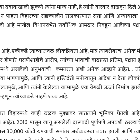
28 Jul 2026
ा दबावाखाली झुकणे त्यांना मान्य नाही, हे त्यांनी वारंवार दाखवून दिले 
णून न पाहता बिहारच्या सद्यःकालीन राजकारणात सत्ता आणि अन्यायाला 
लेख
 दिली आहे मागील विधानसभेत सर्वाधिक आमदार निवडून आलेल्या पक्ष
प्रधानांच्याच काय
पंतप्रधानांच्या राजीनाम्यानेही
प्रश्न सुटणार नाही, पण...
स्नेहलता जाधव
23 Jul 2026
 आहे. एकीकडे त्यांच्याजवळ लोकप्रियता आहे, मात्र त्याबरोबरच अनेक 
EDITORIAL
ावर होणारे घराणेशाहीचे आरोप, त्यांच्या भावाची वादग्रस्त प्रतिमा, पक्षात
Will Sonam
Wangchuk's Hunger
्यांमध्ये असलेली अनुभवाची कमतरता अशी अनेक आव्हाने आहेत. . तर
Strike Make a
Editor
ा भाषणांमुळे, आणि त्यांनी हस्तिदंती मनोऱ्यातून आदेश न देता लोकां
Difference?
20 Jul 2026
ल्यामुळे, आणि त्यांनी केलेल्या कामामुळे एक वेगळी ऊर्जा निर्माण झा
 म्हणून त्यांच्याकडे पाहणे शक्य आहे.
 बिहारमध्ये काही ठळक मुद्द्यांवर सातत्याने भूमिका घेतली आहे.
े आहेत. 2016 पासून लागू असलेली दारूबंदी पूर्णपणे अपयशी ठरल्याचे
ास 30,000 कोटी रुपयांची समांतर अर्थव्यवस्था तयार झाली आणि त्या
व्यक्तिवेध
व्यक्तिवेध