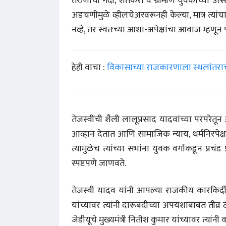
तरुणांची गर्दी, शेतकरी व ग्रामीण युवकांच्या उत
अडचणीमुळे व्हीलचेअरवरूनही केल्या, मात्र त्य
नव्हे, तर स्वतःच्या आशा-अपेक्षांचा आवाज म्हणून 
हेही वाचा :
विकासाच्या राजकारणाला स्थलांतर
तेजस्वींची शैली लालूप्रसाद यादवांच्या परंपरे
आव्हान देतात आणि सामाजिक न्याय, धर्मनिरपेक्
त्यामुळेच त्यांच्या सभांना युवक वर्गाकडून प्रच
स्पष्टपणे जाणवते.
तेजस्वी यादव यांनी आपल्या राजकीय कारकिर्दी
यांच्यावर त्यांनी दारूबंदीच्या अपयशाबाबत तीव
जेडीयूचे मुख्यमंत्री नितीश कुमार यांच्यावर त्यां