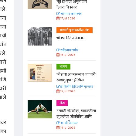
पिऊन
्ताकार
मूर्त दृश्याला अमूर्ताकार
देणारा चित्रकार
तले.
त
सोमनाथ कोमरपंत
णना
17 Jul 2026
ाना
तील अंश
आगामी पुस्तकातील अंश
णाची
ा...
चीनचा निरोप घेताना...
्वात
रवींद्रनाथ टागोर.
ले.
16 Jul 2026
जारो
भाषण
ेहमी
न्मान जपणारी
ज्येष्ठांचा आत्मसन्मान जपणारी
आणि
्पिस
रुग्णशुश्रूषा : हॉस्पिस
हारी
आणि मान्यवर
डॉ. दिलीप शिंदे आणि मान्यवर
15 Jul 2026
 आले
लेख
ा, मावळतीला
उगवती नोस्कोव्हा, मावळतीला
विच आणि
झुकलेला जोकोविच आणि
ावर
दरम्यान विम्बल्डन
आ. श्री. केतकर
14 Jul 2026
मिका