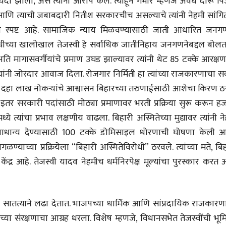
ायदा झाला, असे त्यांनी आरोप केले. त्याहून गंभीर म्हणजे अवैध दारू 
मूर्त दृश्याला अमूर्ताकार
मूर्त दृश्याला अमूर
देणारा चित्रकार
देणारा चित्रकार
 आणि त्याची जबाबदारी नितीश सरकारचीच असल्याचे त्यांनी नेहमी सांगि
सोमनाथ कोमरपंत
सोमनाथ कोमरपं
मिका स्पष्ट आहे. सामाजिक न्याय मिळवण्यासाठी जाती आधारित जनग
17 Jul 2026
17 Jul 2026
ंधीच्या खालोखाल तेजस्वी हे सर्वाधिक जातीनिहाय जनगणनेबद्दल बोलत
आगामी पुस्तकातील अंश
आगामी पुस्तका
ि मागासवर्गीयांचे प्रमाण उघड झाल्यावर त्यांनी थेट 85 टक्के आरक्ष
चीनचा निरोप घेताना...
चीनचा निरोप घेतान
त्यांनी जोरदार आवाज दिला. रोजगार निर्मिती हा त्यांच्या राजकारणाचा सर
रवींद्रनाथ टागोर.
रवींद्रनाथ टागोर.
 दहा लाख नोकऱ्यांचे आश्वासन बिहारच्या तरुणाईसाठी आशेचा किरण ठर
16 Jul 2026
16 Jul 2026
ि इतर सरकारी पदांसाठी मोठ्या प्रमाणावर भरती प्रक्रिया सुरू करून ह
भाषण
भाषण
ये त्यांचा प्रभाव लक्षणीय वाढला. बिहारी अस्मितेच्या मुद्यावर त्यांनी न
ज्येष्ठांचा आत्मसन्मान जपणारी
ज्येष्ठांचा आत्मस
प्राधान्य देण्यासाठी 100 टक्के डोमिसाइल धोरणाची घोषणा केली 
रुग्णशुश्रूषा : हॉस्पिस
रुग्णशुश्रूषा : हॉस
्याच्या प्रक्रियेला “बिहारी अस्मितेविरोधी” ठरवले. त्यांच्या मते, बि
डॉ. दिलीप शिंदे आणि मान्यवर
डॉ. दिलीप शिंदे 
15 Jul 2026
15 Jul 2026
द्र आहे. तेजस्वी यादव नेहमीच धर्मनिरपेक्ष मूल्यांचा पुरस्कार करत
लेख
लेख
उगवती नोस्कोव्हा, मावळतीला
उगवती नोस्कोव्ह
झुकलेला जोकोविच आणि
झुकलेला जोको
 सातत्याने लढा देतात. भाजपच्या धार्मिक आणि सांप्रदायिक राजकारण
दरम्यान विम्बल्डन
दरम्यान विम्बल्डन
आ. श्री. केतकर
आ. श्री. केतकर
14 Jul 2026
14 Jul 2026
ंच्या संरक्षणाचा आग्रह धरला. विशेष म्हणजे, विधानसभेत तेजस्वींची भू