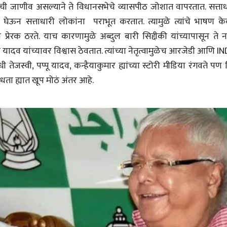
याची जाणीव असल्याने ते विधानसभेचे व्यासपीठ जोशात वापरतात. सत्ताध
भाषण
भाषण
१५५ सदाशिव पेठ, सातारा :
१५५ सदाशिव पेठ,
घेऊन सत्ताधारी लोकांना पराभूत करतात. त्यामुळे त्यांचे भाषण क
लोकविलक्षण दाभोलकर
लोकविलक्षण दा
प्रेरक ठरते. याच कारणामुळे अब्दुल बारी सिद्दीकी यांच्यापासून ते न
कुटुंबाची कथा
कुटुंबाची कथा
ज्ञानदेव म्हस्के, डॉ. शैला
ज्ञानदेव म्हस्के, डॉ
दाभोलकर, दत्तप्रसाद दाभोळकर,
दाभोलकर, दत्तप्रसा
ी यादव यांच्यावर विश्वास ठेवतात. त्यांच्या नेतृत्वामुळेच आरजेडी आणि I
दत्ता दामोदर नायक
दत्ता दामोदर नायक
08 Jul 2026
08 Jul 2026
जस्वी, पप्पू यादव, कन्हैयाकुमार ह्यांच्या स्टोरी मीडिया रंगवते पण 
धता ह्यात खूप मोठं अंतर आहे.
वाचण्यासाठी येथे क्लिक करा..
अंक वाचण्यासाठी येथे क्लिक करा..