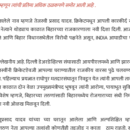
र म्हणून त्यांची प्रतिमा अधिक ठळकपणे समोर आली आहे .
ेले नाव म्हणजे तेजस्वी प्रसाद यादव. क्रिकेटमधून आपली कारकीर्द स
ा नेत्याने थोड्याच काळात बिहारच्या राजकारणाला नवी दिशा दिली. आज
 नेते आणि बिहार विधानसभेतील विरोधी पक्षनेते असून, INDIA आघाडीचा
भाषण
व्यक्तिवेध
'चीन भेटीतील भाषणे' या
मूर्त दृश्याला अमूर
पुस्तकाचा प्रकाशनसोहळा
देणारा चित्रकार
सानिया कर्णिक, सतीश बागल,
सोमनाथ कोमरपं
नीती बडवे, भानू काळे
17 Jul 2026
 उल्लेखनीय आहे. दिल्ली डेअरडेव्हिल्स संघासाठी आयपीएलमध्ये आणि झा
30 Jul 2026
तेजस्वींनी क्रिकेटऐवजी आपल्या घराण्यातील राजकीय वारसा पुढे चलवण्
भाषण
पत्र
 पहिल्याच प्रयत्नात राघोपुर मतदारसंघातून निवडून येत त्यांनी आपली 
ज्येष्ठांचा आत्मस
एक सक्षम आणि जागतिक
रुग्णशुश्रूषा : हॉस
ात दोन वेळा उपमुख्यमंत्रीपद भूषवून त्यांनी आरोग्य, पायाभूत सुवि
दर्जाची शिक्षणव्यवस्था ही
डॉ. दिलीप शिंदे 
काळाची गरज आहे
विशेष म्हणजे, बिहारच्या तरुणांसाठी बिहारमध्येच रोजगाराच्या संधी निर
शशी थरूर
15 Jul 2026
31 Jul 2026
वाला नवी ओळख मिळवून दिली.
लेख
जम्मू-काश्मीरला राज्याचा
लालूप्रसाद यादव यांच्या च्या घरातून आलेला आणि अल्पशिक्षित म्ह
दर्जा देण्यासंदर्भात फोल
रुण नेता आपल्या तत्त्वांशी कोणतीही तडजोड न करता ठाम राहतो. सत
ठरलेली आश्वासनं
रामचंद्र गुहा