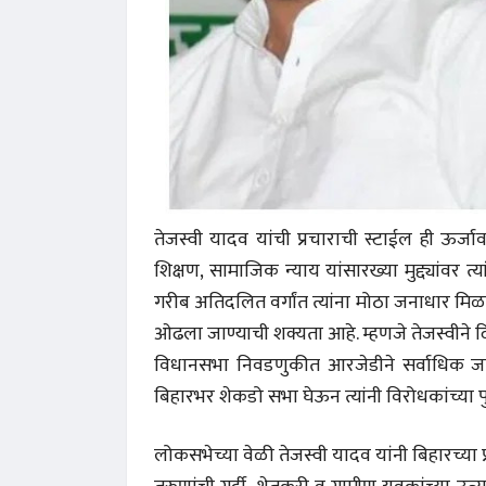
तेजस्वी यादव यांची प्रचाराची स्टाईल ही ऊर्
शिक्षण, सामाजिक न्याय यांसारख्या मुद्द्यांवर
गरीब अतिदलित वर्गांत त्यांना मोठा जनाधार मिळाल
ओढला जाण्याची शक्यता आहे. म्हणजे तेजस्वीने 
विधानसभा निवडणुकीत आरजेडीने सर्वाधिक ज
बिहारभर शेकडो सभा घेऊन त्यांनी विरोधकांच्या प
 करण्यासाठी
धार्मिक व सामाजिक सुधारणा हे पुस्तक खरेदी
भारत
करण्यासाठी येथे क्लिक करा.
खरेद
लोकसभेच्या वेळी तेजस्वी यादव यांनी बिहारच्या प