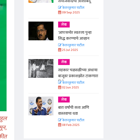
बिंदू
समाजवादाचा आशाबिंदू
ील
केतनकुमार पाटील
09 Sep 2025
लेख
 पुन्हा
'आप'समोर स्वतःला पुन्हा
व्हान
सिद्ध करण्याचे आव्हान
ील
केतनकुमार पाटील
25 Jul 2025
लेख
 अंधार्‍या
सहकार चळवळीच्या अंधार्‍या
ोत टाकणारा
बाजूवर प्रकाशझोत टाकणारा
सिनेमा
ील
केतनकुमार पाटील
02 Jun 2025
लेख
ा आणि
बारा वर्षांची सत्ता आणि
वास्तवाचा धडा
ाहुल
ील
केतनकुमार पाटील
08 Feb 2025
सून,
कीत