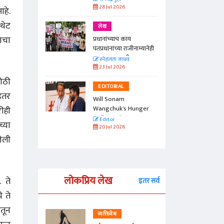
28 Jul 2026
आहे.
थेट
लेख
ाचा
प्रधानांच्याच काय
पंतप्रधानांच्या राजीनाम्यानेही
प्रश्न सुटणार नाही, पण...
स्नेहलता जाधव
23 Jul 2026
मोठी
EDITORIAL
 इतर
Will Sonam
Wangchuk's Hunger
ीही
Strike Make a
Editor
च्या
Difference?
20 Jul 2026
लेली
लोकप्रिय लेख
 ते
इतर सर्व
 ते
तून
व्यक्तिवेध