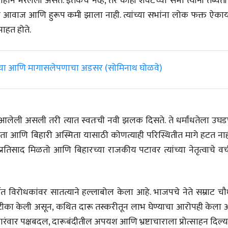
्साहाने भरलेली असत. इतकेच नव्हे, तर काही शेवटच्या सभा त्यांनी तब्येती
ांचा आवाज आणि हुरूप कमी झाला नाही. त्यांच्या सभांना लोक फक्त ऐका
पाहत होते.
ाचा आणि मागासलेपणाचा अडसर (सोमिनाथ घोळवे)
तून आलेली असली तरी त्यात स्वतःची नवी झलक दिसते. ते धर्मांधतेला उघ
षता आणि बिहारी अस्मिता यासाठी कोणत्याही परिस्थितीत मागे हटत नाह
ंड प्रतिसाद मिळतो आणि बिहारच्या राजकीय पटावर त्यांच्या नेतृत्वाचे वर्
चीन भेटीतील भाषणे - रवींद्रनाथ टागोर
(अनुवाद सानिया कर्णिक )
त विरोधकांवर सातत्याने हल्लाबोल केला आहे. भाजपचे नेते सम्राट चौ
्र टीका केली असून, कथित दारू तस्करीतून लाभ घेण्याचा आरोपही केला 
नी वारंवार पक्षबदल, दारूबंदीतील अपयश आणि भ्रष्टाचाराला प्रोत्साहन दिल्