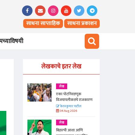
साधना साप्ताहिक
साधना प्रकाशन
च्याविषयी
लेखकाचे इतर लेख
लेख
क
एका पोटनिवडणूक
राजकारण
विजयापलीकडचे राजकारण
ील
केतनकुमार पाटील
04 Aug 2026
लेख
णि
बिहारची आशा आणि