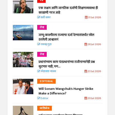
पत्र
एक सक्षम आणि जागतिक दर्जाची शिक्षणव्यवस्था ही
काळाची गरज आहे
शशी थरूर
31 Jul 2026
लेख
जम्मू-काश्मीरला राज्याचा दर्जा देण्यासंदर्भात फोल
ठरलेली आश्वासनं
रामचंद्र गुहा
28 Jul 2026
लेख
प्रधानांच्याच काय पंतप्रधानांच्या राजीनाम्यानेही प्रश्न
सुटणार नाही, पण...
स्नेहलता जाधव
23 Jul 2026
EDITORIAL
Will Sonam Wangchuk's Hunger Strike
Make a Difference?
Editor
20 Jul 2026
व्यक्तिवेध