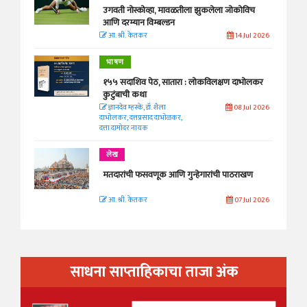
उगवती नोस्कोव्हा, मावळतीला झुकलेला जोकोविच
आणि दरम्यान विम्बल्डन
आ. श्री. केतकर
14 Jul 2026
भाषण
१५५ सदाशिव पेठ, सातारा : लोकविलक्षण दाभोलकर
कुटुंबाची कथा
ज्ञानदेव म्हस्के, डॉ. शैला
08 Jul 2026
दाभोलकर, दत्तप्रसाद दाभोळकर,
दत्ता दामोदर नायक
लेख
मतदारांची फसवणूक आणि गुन्हेगारांची पाठराखण
आ. श्री. केतकर
07 Jul 2026
साधना साप्ताहिकाचा ताजा अंक