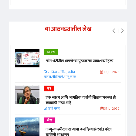
या आठवड्यातील लेख
भाषण
'चीन भेटीतील भाषणे' या पुस्तकाचा प्रकाशनसोहळा
सानिया कर्णिक, सतीश
30 Jul 2026
बागल, नीती बडवे, भानू काळे
पत्र
एक सक्षम आणि जागतिक दर्जाची शिक्षणव्यवस्था ही
काळाची गरज आहे
शशी थरूर
31 Jul 2026
लेख
जम्मू-काश्मीरला राज्याचा दर्जा देण्यासंदर्भात फोल
ठरलेली आश्वासनं