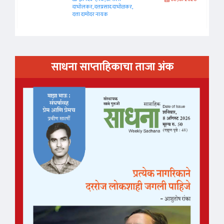
दाभोलकर, दत्तप्रसाद दाभोळकर,
दत्ता दामोदर नायक
साधना साप्ताहिकाचा ताजा अंक