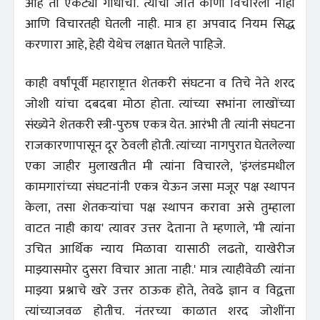
आहे तो एकट्या गांधींचा. त्यांची जात कोणी विचारली नाही
आणि विचारतही घेतली नाही. मात्र हा अपवाद नियम सिद्ध
करणारा आहे, हेही येथेच लक्षात घेतले पाहिजे.
काही वर्षांपूर्वी महाराष्ट्रात शेतकरी संघटना व तिचे नेते शरद
जोशी यांचा दबदबा मोठा होता. त्यांच्या सभांना लाखोंच्या
संख्येने शेतकरी स्त्री-पुरुष एकत्र येत. आरंभी ती त्यांनी संघटना
राजकारणापासून दूर ठेवली होती. त्यांच्या नागपुरात घेतलेल्या
एका जाहीर मुलाखतीत मी त्यांना विचारले, 'इंग्लंडमधील
कामगारांच्या संघटनांनी एकत्र येऊन जसा मजूर पक्ष स्थापन
केला, तसा शेतकऱ्यांचा पक्ष स्थापन करावा असे तुम्हाला
वाटत नाही काय' त्यावर उत्तर देताना ते म्हणाले, 'मी त्यांना
उचित आर्थिक न्याय मिळावा यासाठी लढतो, याखेरीज
माझ्यासमोर दुसरा विचार आता नाही.' मात्र त्याहीवेळी त्यांना
माझ्या प्रश्नाचे खरे उत्तर ठाऊक होते, तेवढे ज्ञान व विद्वत्ता
त्यांच्याजवळ होतीच. नंतरच्या काळात शरद जोशींना