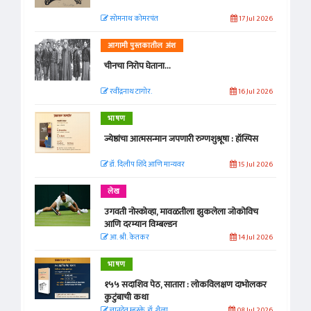
सोमनाथ कोमरपंत
17 Jul 2026
आगामी पुस्तकातील अंश
चीनचा निरोप घेताना...
रवींद्रनाथ टागोर.
16 Jul 2026
भाषण
ज्येष्ठांचा आत्मसन्मान जपणारी रुग्णशुश्रूषा : हॉस्पिस
डॉ. दिलीप शिंदे आणि मान्यवर
15 Jul 2026
लेख
उगवती नोस्कोव्हा, मावळतीला झुकलेला जोकोविच
आणि दरम्यान विम्बल्डन
आ. श्री. केतकर
14 Jul 2026
भाषण
१५५ सदाशिव पेठ, सातारा : लोकविलक्षण दाभोलकर
कुटुंबाची कथा
ज्ञानदेव म्हस्के, डॉ. शैला
08 Jul 2026