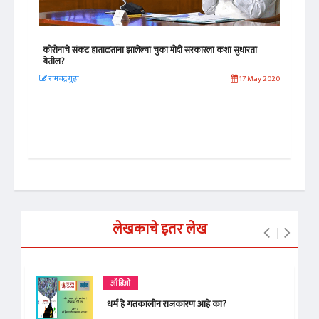
कोरोनाचे संकट हाताळताना झालेल्या चुका मोदी सरकारला कशा सुधारता
गुजर
येतील?
 2019
योग
रामचंद्र गुहा
17 May 2020
लेखकाचे इतर लेख
ऑडिओ
धर्म हे गतकालीन राजकारण आहे का?