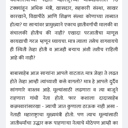
यशवंतरावांच्या पश्चात महाराष्ट्राच्या मंत्रिमंडळातले 70
टक्क्यांहून अधिक मंत्री, खासदार, सहकारी संस्था, साखर
कारखाने, विद्यापीठे आणि शिक्षण संस्था कोणाच्या ताब्यात
होत्या? या साऱ्यांवर प्रामुख्याने एकाच ज्ञातीवर्गाची मालकी वा
संचालकी होतीच की नाही? एखादा परजातीचा माणूस
कायद्याची गरज म्हणून घ्यायचा. मात्र त्याला तसेच वागवायचे
ही स्थिती तेव्हा होती व आजही बऱ्याच अंशी तशीच राहिली
आहे की नाही?
बाबासाहेब आज साऱ्यांना आपले वाटतात. मात्र जेव्हा ते लढत
होते तेव्हा आम्ही त्यांच्याशी कसे वागलो? मात्र हे आपले दुर्दैव
सांगणारे वास्तव आहे. मूल्यांसाठी लढणारा व त्या बाजूने
राहणारा गांधी नेता होतो. फार कशाला दादासाहेब
कन्नमवारांसारखा - ज्याची जात कुणाला ठाऊक नाही असा -
नेताही महाराष्ट्राचा मुख्यमंत्री होतो. पण त्याच मूल्यांसाठी
जातीधर्मांचा उद्धार करू पाहणाऱ्या नेत्याचे मोठेपण आम्ही का