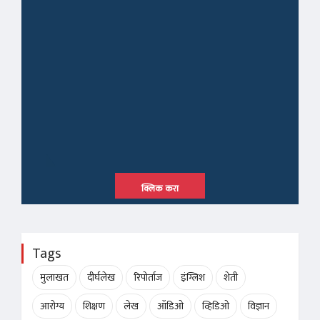
मुलाखत
दीर्घलेख
रिपोर्ताज
इंग्लिश
शेती
आरोग्य
शिक्षण
लेख
ऑडिओ
व्हिडिओ
विज्ञान
लेखमाला
वर्गणी
जाहिरात
देणगी
प्रतिसाद
चौकशी
पॉलिसी
नियम आणि अटी
© 2019,
Evonix Technologies Pvt. Ltd
All rights reserved