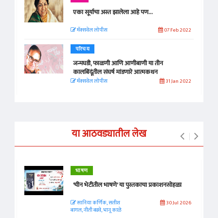
एका सूर्याचा अस्त झालेला आहे पण…
मॅक्सवेल लोपीस
07 Feb 2022
परिचय
जन्मघडी, फाळणी आणि आणीबाणी या तीन
कालबिंदूंतील संघर्ष मांडणारे आत्मकथन
मॅक्सवेल लोपीस
31 Jan 2022
या आठवड्यातील लेख
भाषण
'चीन भेटीतील भाषणे' या पुस्तकाचा प्रकाशनसोहळा
सानिया कर्णिक, सतीश
30 Jul 2026
बागल, नीती बडवे, भानू काळे