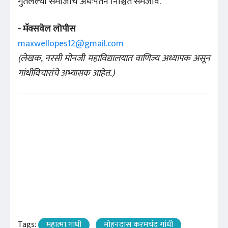
गुंतलेल्या समाजाचे अधःपतन निश्चित समजावे.
- मॅक्सवेल लोपीस
maxwellopes12@gmail.com
(लेखक, नरसी मोनजी महाविद्यालयात वाणिज्य अध्यापक असून
गांधीविचारांचे अभ्यासक आहेत.)
Tags:
महात्मा गांधी
मोहनदास करमचंद गांधी