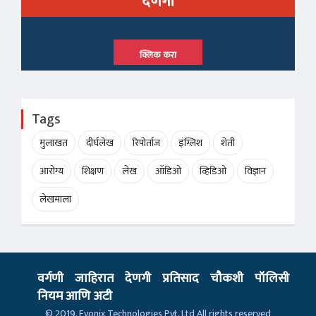
देणगी
क्लिक करा
Tags
मुलाखत
दीर्घलेख
रिपोर्ताज
इंग्लिश
शेती
आरोग्य
शिक्षण
लेख
ऑडिओ
व्हिडिओ
विज्ञान
लेखमाला
वर्गणी
जाहिरात
देणगी
प्रतिसाद
चौकशी
पॉलिसी
नियम आणि अटी
© 2019,
Evonix Technologies Pvt. Ltd
All rights reserved