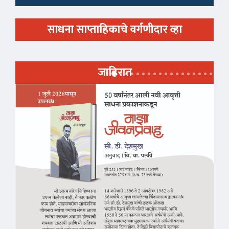
साधना साप्ताहिकाचे वर्गणीदार व्हा
जाहिरात