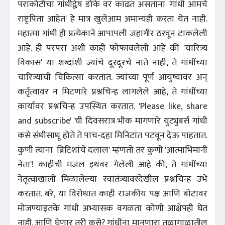
पराकोटीचा गांधीद्वेष डोके वर काढत असताना 'गांधी आमचे
राष्ट्रपिता आहेत' हे मात्र खुलेआम अमान्यही करता येत नाही.
महात्मा गांधी ही प्रत्येकाने आपापली जहागीर ठरवून टाकलेली
आहे. ही परंपरा अशी काही फोफावलेली आहे की 'चारित्र्य
विकास' या शब्दांशी ज्यांचे दूरदूरचे नाते नाही, ते गांधींच्या
चारित्र्याची चिकित्सा करतात. ज्यांच्या पूर्ण आयुष्यावर अन्
कर्तृत्वावर न मिटणारे प्रश्नचिन्ह लागलेले आहे, ते गांधींच्या
कार्यावर प्रश्नचिन्ह उपस्थित करतात. 'Please like, share
and subscribe' ची दिवसरात्र भीक मागणारे युट्युबर्स गांधी
कसे संधीसाधू होते ते पाच-दहा मिनिटांत पटवून देऊ पाहतात.
कुणी त्यांना 'ब्रिटिशांचे दलाल' म्हणतो तर कुणी 'आत्माभिमानी
नेता'! काहींची मजल इथवर गेलेली आहे की, ते गांधींच्या
नेतृत्वाखाली मिळालेल्या स्वातंत्र्यावरदेखील प्रश्नचिन्ह उभे
करतात. बरे, या विरोधात काही राजकीय पक्ष आणि बोटावर
मोजण्याइतके गांधी अभ्यासक वगळता कोणी आक्षेपही घेत
नाही. आणि घेणार तरी कसे? गांधींना मानणारा तळागाळातील