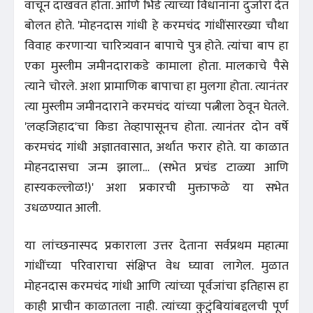
वाचून दाखवत होता. आणि भिडे त्याच्या विधानांना दुजोरा देत
बोलत होते. 'मोहनदास गांधी हे करमचंद गांधींसारख्या चौथा
विवाह करणाऱ्या चारित्र्यवान बापाचे पुत्र होते. त्यांचा बाप हा
एका मुस्लीम जमीनदाराकडे कामाला होता. मालकाचे पैसे
त्याने चोरले. अशा प्रामाणिक बापाचा हा मुलगा होता. त्यानंतर
त्या मुस्लीम जमीनदाराने करमचंद यांच्या पत्नीला ठेवून घेतले.
'लव्हजिहाद'चा किडा तेव्हापासूनच होता. त्यानंतर दोन वर्षे
करमचंद गांधी अज्ञातवासात, अर्थात फरार होते. या काळात
मोहनदासचा जन्म झाला… (सभेत प्रचंड टाळ्या आणि
हास्यकल्लोळ!)' अशा प्रकारची मुक्ताफळे या सभेत
उधळण्यात आली.
या लांच्छनास्पद प्रकाराला उत्तर देताना सर्वप्रथम महात्मा
गांधींच्या परिवाराचा संक्षिप्त वेध घ्यावा लागेल. मुळात
मोहनदास करमचंद गांधी आणि त्यांच्या पूर्वजांचा इतिहास हा
काही प्राचीन काळातला नाही. त्यांच्या कुटुंबियांबद्दलची पूर्ण