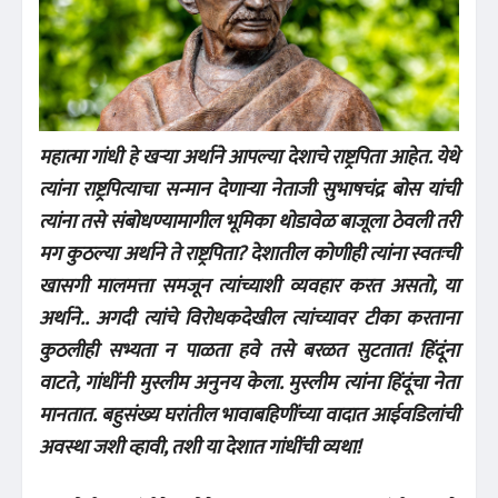
महात्मा गांधी हे खऱ्या अर्थाने आपल्या देशाचे राष्ट्रपिता आहेत. येथे
त्यांना राष्ट्रपित्याचा सन्मान देणाऱ्या नेताजी सुभाषचंद्र बोस यांची
त्यांना तसे संबोधण्यामागील भूमिका थोडावेळ बाजूला ठेवली तरी
मग कुठल्या अर्थाने ते राष्ट्रपिता? देशातील कोणीही त्यांना स्वतःची
खासगी मालमत्ता समजून त्यांच्याशी व्यवहार करत असतो, या
अर्थाने.. अगदी त्यांचे विरोधकदेखील त्यांच्यावर टीका करताना
कुठलीही सभ्यता न पाळता हवे तसे बरळत सुटतात! हिंदूंना
वाटते, गांधींनी मुस्लीम अनुनय केला. मुस्लीम त्यांना हिंदूंचा नेता
मानतात. बहुसंख्य घरांतील भावाबहिणींच्या वादात आईवडिलांची
अवस्था जशी व्हावी, तशी या देशात गांधींची व्यथा!