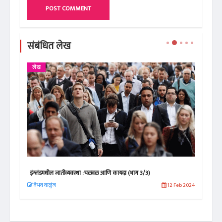
POST COMMENT
संबंधित लेख
लेख
ले
इंग्लंडमधील जातीव्यवस्था :चळवळ आणि कायदा (भाग 3/3)
इंग्
 2021
वैभव वाळुंज
12 Feb 2024
वैभ