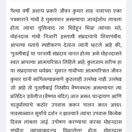
गेल्या वर्षी अशाच प्रकारे जीवन कुमार शाह नावाच्या एका
पत्रकाराने गांधी हे मुसलमान असल्याचा जावईशोध लावला
होता. त्यांचा युक्तिवाद तर भिडेंहून भिन्न! त्यांच्या मते,
मोहनदास गांधी निजारी इस्लामी संप्रदायाचे शियापंथीय.
आपल्या मताचे स्पष्टीकरण देताना त्यांनी म्हटले आहे की,
'पुतलीबाई या परनामी संप्रदाय मानत होत्या असे मोहनदासने
स्वतः आपल्या आत्मचरित्रात लिहिले आहे. कुलजाम शरीफ हा
या संप्रदायाचा धर्मग्रंथ.' मुळात गांधींच्या आत्मचरित्रात जीवन
कुमार यांनी सांगितल्याप्रमाणे कुठलाही उल्लेख नाही. उल्लेख
जो आहे तो पुतलीबाई निस्सीम वैष्णवभक्त असल्याचा! त्या
प्रतिदिन 'हवेली'त (वैष्णव मंदिर) जात असत. चान्द्रायण आणि
चातुर्मास्याचे कठोर उपवास करून पालन करत असत.
पावसाळ्यात सूर्याचे दर्शन न झाल्याने त्यांचा उपवास कित्येक
दिवस लांबला जाई. उपोषण करण्याचा वारसा मोहनदास
गांधींना त्यांच्याकडूनच मिळालेला होता. मोहनदास