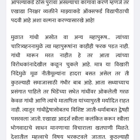
आपल्याकडे ठोस पुरावा असल्याचा कांगावा करणे म्हणजे तर
एखाद्या निरक्षर व्यक्तीने माझ्याकडे ऑक्सफर्ड विद्यापीठाची
पदवी आहे अशा वल्गना करण्यासारखे आहे!
मुळात गांधी असोत वा अन्य महापुरूष... त्यांच्या
चारित्र्यहननामुळे त्या महापुरूषांना काहीही फरक पडत नाही.
गांधी मारून मरत नाहीत हे तर आता त्यांच्या
विरोधकांनादेखील कळून चुकले आहे. मात्र या विखारी
निंदेमुळे मूळ नीतीमूल्यांना हादरा बसत असेल तर ती
कुठल्याही समाजासाठी गंभीर बाब आहे. आता सध्याच्याच
प्रसंगात पाहिले तर भिडेंच्या सभेत गांधींवर ओकलेली गरळ
केवळ गांधी आणि त्यांचे मातापिता यांच्यापुरती मर्यादित राहत
नाही. त्यातून गांधीद्वेषासोबतच विशिष्ट जाती-धर्माबाबत द्वेषही
पसरवला जातो. एखाद्या आदर्श स्त्रीला कलंकित करून स्त्रीला
भोगवादाचे साधन मानणाऱ्या विचाराला खतपाणी मिळते.
देशातील महत्त्वाचे विषय भरकटवले जातात. कुठल्याही