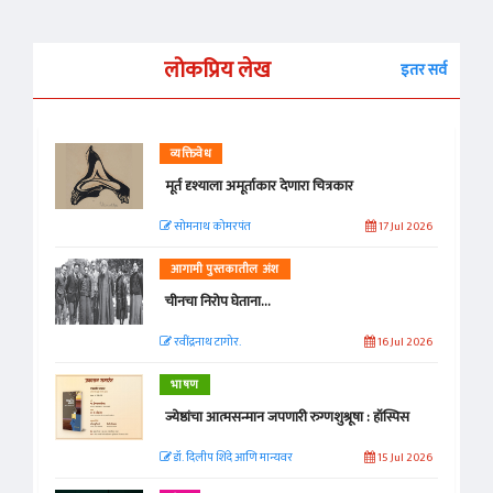
लोकप्रिय लेख
इतर सर्व
व्यक्तिवेध
मूर्त दृश्याला अमूर्ताकार देणारा चित्रकार
सोमनाथ कोमरपंत
17 Jul 2026
आगामी पुस्तकातील अंश
चीनचा निरोप घेताना...
रवींद्रनाथ टागोर.
16 Jul 2026
भाषण
ज्येष्ठांचा आत्मसन्मान जपणारी रुग्णशुश्रूषा : हॉस्पिस
डॉ. दिलीप शिंदे आणि मान्यवर
15 Jul 2026