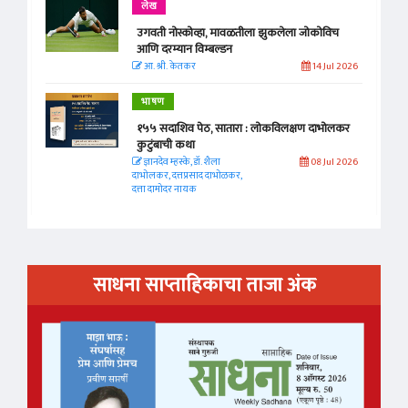
लेख
उगवती नोस्कोव्हा, मावळतीला झुकलेला जोकोविच
आणि दरम्यान विम्बल्डन
आ. श्री. केतकर
14 Jul 2026
भाषण
१५५ सदाशिव पेठ, सातारा : लोकविलक्षण दाभोलकर
कुटुंबाची कथा
ज्ञानदेव म्हस्के, डॉ. शैला
08 Jul 2026
दाभोलकर, दत्तप्रसाद दाभोळकर,
दत्ता दामोदर नायक
साधना साप्ताहिकाचा ताजा अंक