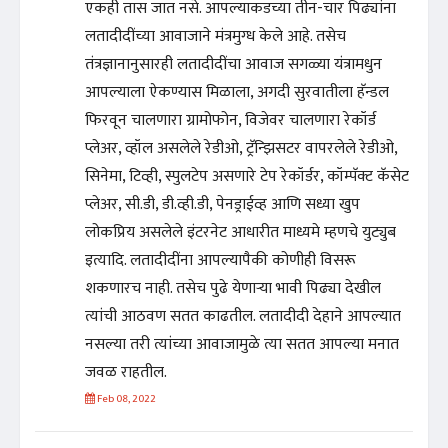
एकही तास जात नसे. आपल्याकडच्या तीन-चार पिढ्यांना
लतादीदींच्या आवाजाने मंत्रमुग्ध केले आहे. तसेच
तंत्रज्ञानानुसारही लतादीदींचा आवाज सगळ्या यंत्रामधुन
आपल्याला ऐकण्यास मिळाला, अगदी सुरवातीला हॅन्डल
फिरवून चालणारा ग्रामोफोन, विजेवर चालणारा रेकॉर्ड
प्लेअर, व्हॉल असलेले रेडीओ, ट्रॅन्झिसटर वापरलेले रेडीओ,
सिनेमा, टिव्ही, स्पुलटेप असणारे टेप रेकॉर्डर, कॉम्पॅक्ट कॅसेट
प्लेअर, सी.डी, डी.व्ही.डी, पेनड्राईव्ह आणि सध्या खुप
लोकप्रिय असलेले इंटरनेट आधारीत माध्यमे म्हणचे युट्युब
इत्यादि. लतादीदींना आपल्यापैकी कोणीही विसरू
शकणारच नाही. तसेच पुढे येणाऱ्या भावी पिढ्या देखील
त्यांची आठवण सतत काढतील. लतादीदी देहाने आपल्यात
नसल्या तरी त्यांच्या आवाजामुळे त्या सतत आपल्या मनात
जवळ राहतील.
Feb 08, 2022