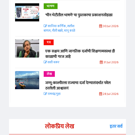
भाषण
'चीन भेटीतील भाषणे' या पुस्तकाचा प्रकाशनसोहळा
सानिया कर्णिक, सतीश
30 Jul 2026
बागल, नीती बडवे, भानू काळे
पत्र
एक सक्षम आणि जागतिक दर्जाची शिक्षणव्यवस्था ही
काळाची गरज आहे
शशी थरूर
31 Jul 2026
लेख
जम्मू-काश्मीरला राज्याचा दर्जा देण्यासंदर्भात फोल
ठरलेली आश्वासनं
रामचंद्र गुहा
28 Jul 2026
लोकप्रिय लेख
इतर सर्व