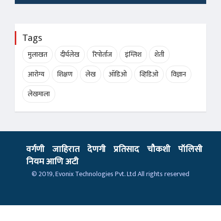
Tags
मुलाखत
दीर्घलेख
रिपोर्ताज
इंग्लिश
शेती
आरोग्य
शिक्षण
लेख
ऑडिओ
व्हिडिओ
विज्ञान
लेखमाला
वर्गणी
जाहिरात
देणगी
प्रतिसाद
चौकशी
पॉलिसी
नियम आणि अटी
© 2019,
Evonix Technologies Pvt. Ltd
All rights reserved