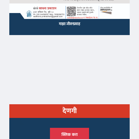
माझा जीवनप्रवाह
देणगी
क्लिक करा