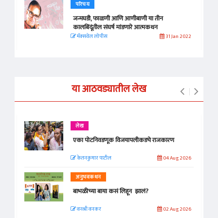
परिचय
जन्मघडी, फाळणी आणि आणीबाणी या तीन
कालबिंदूंतील संघर्ष मांडणारे आत्मकथन
मॅक्सवेल लोपीस
31 Jan 2022
या आठवड्यातील लेख
लेख
एका पोटनिवडणूक विजयापलीकडचे राजकारण
केतनकुमार पाटील
04 Aug 2026
अनुभवकथन
बाभळीच्या बाया कसं लिहून झालं?
वनश्री वनकर
02 Aug 2026