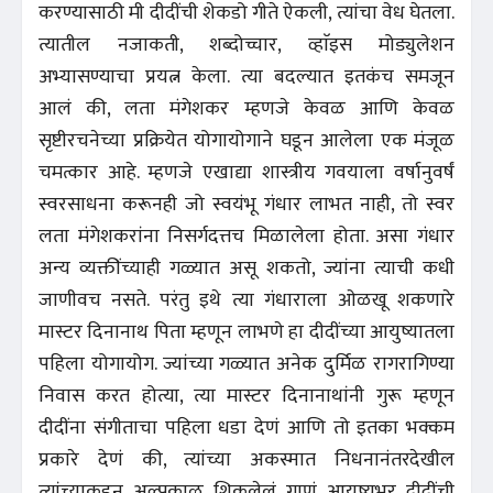
करण्यासाठी मी दीदींची शेकडो गीते ऐकली, त्यांचा वेध घेतला.
त्यातील नजाकती, शब्दोच्चार, व्हाॅइस मोड्युलेशन
अभ्यासण्याचा प्रयत्न केला. त्या बदल्यात इतकंच समजून
आलं की, लता मंगेशकर म्हणजे केवळ आणि केवळ
सृष्टीरचनेच्या प्रक्रियेत योगायोगाने घडून आलेला एक मंजूळ
चमत्कार आहे. म्हणजे एखाद्या शास्त्रीय गवयाला वर्षानुवर्षं
स्वरसाधना करूनही जो स्वयंभू गंधार लाभत नाही, तो स्वर
लता मंगेशकरांना निसर्गदत्तच मिळालेला होता. असा गंधार
अन्य व्यक्तींच्याही गळ्यात असू शकतो, ज्यांना त्याची कधी
जाणीवच नसते. परंतु इथे त्या गंधाराला ओळखू शकणारे
मास्टर दिनानाथ पिता म्हणून लाभणे हा दीदींच्या आयुष्यातला
पहिला योगायोग. ज्यांच्या गळ्यात अनेक दुर्मिळ रागरागिण्या
निवास करत होत्या, त्या मास्टर दिनानाथांनी गुरू म्हणून
दीदींना संगीताचा पहिला धडा देणं आणि तो इतका भक्कम
प्रकारे देणं की, त्यांच्या अकस्मात निधनानंतरदेखील
त्यांच्याकडून अल्पकाळ शिकलेलं गाणं आयुष्यभर दीदींची