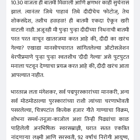
10.30 वाजता ही बातमी मिळाली आणि क्षणभर काही सुचेनासं
झालं. त्यानंतर जिथे पाहावं तिथे दीदींचेच फोटोज्, तेच
शोकसंदेश, तशीच हळहळ! ही बातमी एकदा ऐकून खरी
वाटली नाही. अजूनही मी पुन्हा पुन्हा दीदींच्या निधनाची बातमी
परत परत वाचून खातरजमा करत आहे की, दीदी का खरंच
गेल्या? एखाद्या मानसोपचारात सांगितलेल्या ऑटोसजेशन
थेरपीप्रमाणे पुन्हा पुन्हा स्वतःशीच 'दीदी गेल्या' असे पुटपुटत
मनाला पटवून देण्याचा प्रयत्न करत आहे की, दीदी खरंच आता
आपल्यात नाहीत.
भारतरत्न लता मंगेशकर, सर्व पद्मपुरस्कारांच्या मानकरी, अन्य
सर्व मोठमोठाल्या पुरस्कारांच्या राशी त्यांच्या चरणाभोवती
पसरलेल्या, चित्रपटांत कित्येक हजार गीते गाण्याचा विक्रम,
शोभना समर्थ-तनूजा-काजोल अशा तिन्ही पिढ्यांचा काळ
पाहिलेली अनभिषिक्त स्वरसम्राज्ञी, घरात सतत एकत्रित
नांदणाऱ्या लक्ष्मी आणि सरस्वती, 92 वर्षांचं निरोगी आयुष्य,