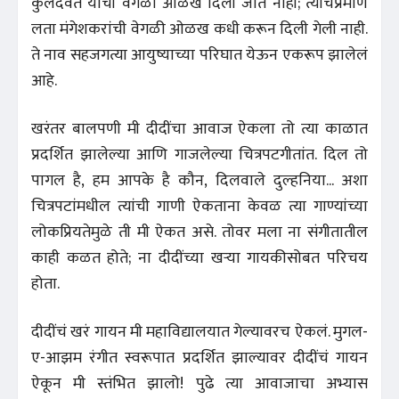
कुलदैवत यांची वेगळी ओळख दिली जात नाही; त्याचप्रमाणे
लता मंगेशकरांची वेगळी ओळख कधी करून दिली गेली नाही.
ते नाव सहजगत्या आयुष्याच्या परिघात येऊन एकरूप झालेलं
आहे.
खरंतर बालपणी मी दीदींचा आवाज ऐकला तो त्या काळात
प्रदर्शित झालेल्या आणि गाजलेल्या चित्रपटगीतांत. दिल तो
पागल है, हम आपके है कौन, दिलवाले दुल्हनिया... अशा
चित्रपटांमधील त्यांची गाणी ऐकताना केवळ त्या गाण्यांच्या
लोकप्रियतेमुळे ती मी ऐकत असे. तोवर मला ना संगीतातील
काही कळत होते; ना दीदींच्या खऱ्या गायकीसोबत परिचय
होता.
दीदींचं खरं गायन मी महाविद्यालयात गेल्यावरच ऐकलं. मुगल-
ए-आझम रंगीत स्वरूपात प्रदर्शित झाल्यावर दीदींचं गायन
ऐकून मी स्तंभित झालो! पुढे त्या आवाजाचा अभ्यास