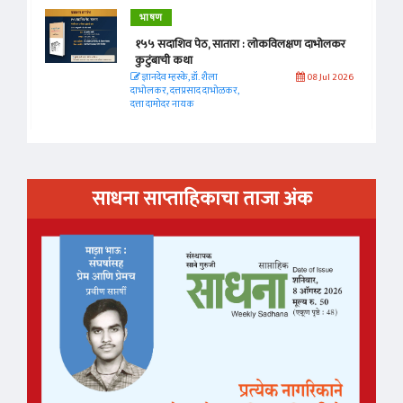
भाषण
१५५ सदाशिव पेठ, सातारा : लोकविलक्षण दाभोलकर
कुटुंबाची कथा
ज्ञानदेव म्हस्के, डॉ. शैला
08 Jul 2026
दाभोलकर, दत्तप्रसाद दाभोळकर,
दत्ता दामोदर नायक
साधना साप्ताहिकाचा ताजा अंक