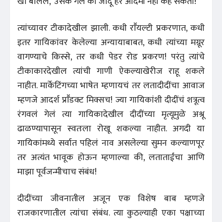
खां बोलले, 'उसके गले का जादू हर आदमी नही कह सकता!'
त्यांच्यावर टीकादेखील झाली. कधी राॕयल्टी प्रकरणात, कधी
इतर गायिकांवर केलेल्या अन्यायाबाबत, कधी त्यांच्या मग्रूर
वागण्याचे किस्से, तर कधी पेडर रोड प्रकरण! परंतु त्यांचे
टीकाकारदेखील त्यांची गाणी ऐकल्याखेरीज राहू शकले
नाहीत. मार्केटिंगच्या भाषेत म्हणायचं तर लतादीदींचा आवाज
म्हणजे आदर्श प्राॕडक्ट मिक्सच! ज्या गायिकांशी दीदींचं शत्रूत्व
रंगवलं गेलं त्या गायिकादेखील दीदींच्या मृत्यूमुळे अश्रू
ढाळण्यापासून स्वतःला रोखू शकल्या नाहीत. अगदी या
गायिकांमध्ये सर्वात पहिलं नाव असलेल्या सुमन कल्याणपूर
तर अत्यंत भावूक होऊन म्हणाल्या की, लताताईंचा आणि
माझा पूर्वजन्मीचाच संबंध!
दीदींच्या जीवनातील अजून एक विशेष बाब म्हणजे
राजकारणातील त्यांचा संबंध. त्या कुठल्याही एका पक्षाच्या