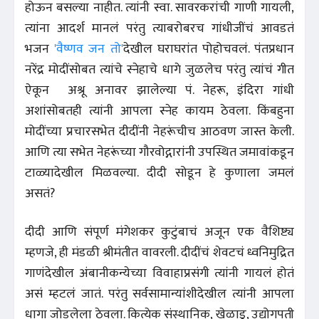
होऊन बसल्या नाहीत. त्यांनी स्वा. सावरकरांची गाणी गायली,
त्यांना आदर्श मानलं परंतु त्याबरोबरच गांधीजींचं आवडतं
भजन
'वैष्णव जन तो'
देखील घराघरांत पोहोचवलं. पंतप्रधान
नरेंद्र मोदींसोबत त्यांचे स्नेहाचे धागे जुळलेच परंतु त्यांचं गीत
ऐकून अश्रू अनावर झालेल्या पं. नेहरू, इंदिरा गांधी
अशांसोबतही त्यांनी आपला स्नेह कायम ठेवला. किंबहुना
मोदींच्या प्रचारसभेत दीदींनी नेहरूंचीच आठवण जास्त केली.
आणि त्या सभेत नेहरूंच्या गौरवोद्गारांनी उपस्थित जमावांकडून
टाळ्यादेखील मिळवल्या. दीदी सोडून हे कुणाला जमलं
असतं?
दीदी आणि संपूर्ण मंगेशकर कुटुंबाचं अजून एक वैशिष्ट्य
म्हणजे, ही मंडळी श्रीमंतीत वावरली. दीदींचं शेवटचं ध्वनिमुद्रित
गाणंदेखील अंबानीकन्येच्या विवाहाप्रसंगी त्यांनी गायलं होतं
असं म्हटलं जातं. परंतु सर्वसामान्यांशीदेखील त्यांनी आपला
धागा जोडलेला ठेवला. कित्येक संस्थानिक, खेळाडू, उद्योगपती