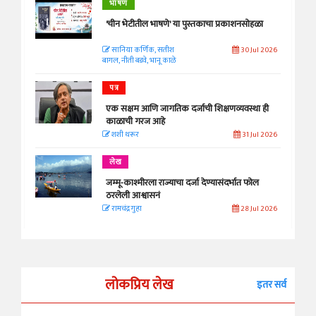
भाषण
'चीन भेटीतील भाषणे' या पुस्तकाचा प्रकाशनसोहळा
सानिया कर्णिक, सतीश
30 Jul 2026
बागल, नीती बडवे, भानू काळे
पत्र
एक सक्षम आणि जागतिक दर्जाची शिक्षणव्यवस्था ही
काळाची गरज आहे
शशी थरूर
31 Jul 2026
लेख
जम्मू-काश्मीरला राज्याचा दर्जा देण्यासंदर्भात फोल
ठरलेली आश्वासनं
रामचंद्र गुहा
28 Jul 2026
लोकप्रिय लेख
इतर सर्व