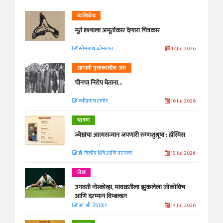
व्यक्तिवेध
मूर्त दृश्याला अमूर्ताकार देणारा चित्रकार
सोमनाथ कोमरपंत
17 Jul 2026
आगामी पुस्तकातील अंश
चीनचा निरोप घेताना...
रवींद्रनाथ टागोर.
16 Jul 2026
भाषण
ज्येष्ठांचा आत्मसन्मान जपणारी रुग्णशुश्रूषा : हॉस्पिस
डॉ. दिलीप शिंदे आणि मान्यवर
15 Jul 2026
लेख
उगवती नोस्कोव्हा, मावळतीला झुकलेला जोकोविच
आणि दरम्यान विम्बल्डन
आ. श्री. केतकर
14 Jul 2026