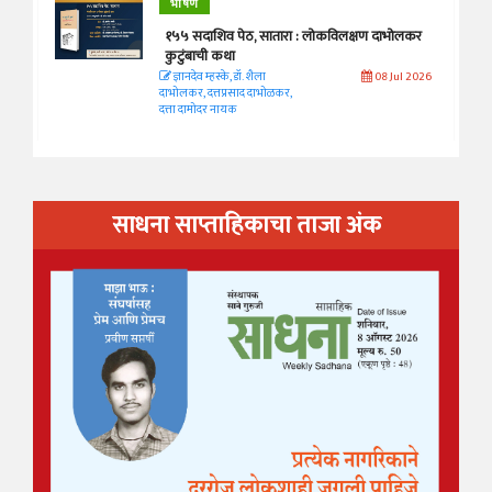
भाषण
१५५ सदाशिव पेठ, सातारा : लोकविलक्षण दाभोलकर
कुटुंबाची कथा
ज्ञानदेव म्हस्के, डॉ. शैला
08 Jul 2026
दाभोलकर, दत्तप्रसाद दाभोळकर,
दत्ता दामोदर नायक
साधना साप्ताहिकाचा ताजा अंक