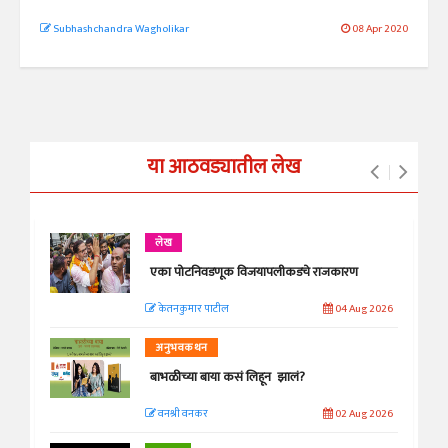
Subhashchandra Wagholikar
08 Apr 2020
या आठवड्यातील लेख
लेख
एका पोटनिवडणूक विजयापलीकडचे राजकारण
केतनकुमार पाटील
04 Aug 2026
अनुभवकथन
बाभळीच्या बाया कसं लिहून झालं?
वनश्री वनकर
02 Aug 2026