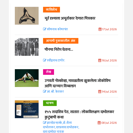
व्यक्तिवेध
मूर्त दृश्याला अमूर्ताकार देणारा चित्रकार
सोमनाथ कोमरपंत
17 Jul 2026
आगामी पुस्तकातील अंश
चीनचा निरोप घेताना...
रवींद्रनाथ टागोर.
16 Jul 2026
लेख
उगवती नोस्कोव्हा, मावळतीला झुकलेला जोकोविच
आणि दरम्यान विम्बल्डन
आ. श्री. केतकर
14 Jul 2026
भाषण
१५५ सदाशिव पेठ, सातारा : लोकविलक्षण दाभोलकर
कुटुंबाची कथा
ज्ञानदेव म्हस्के, डॉ. शैला
08 Jul 2026
दाभोलकर, दत्तप्रसाद दाभोळकर,
दत्ता दामोदर नायक