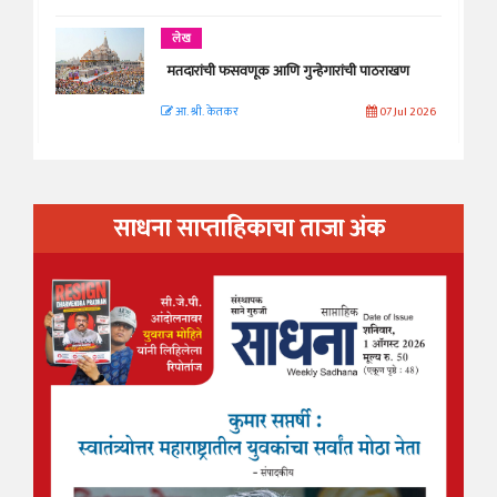
लेख
मतदारांची फसवणूक आणि गुन्हेगारांची पाठराखण
आ. श्री. केतकर
07 Jul 2026
साधना साप्ताहिकाचा ताजा अंक