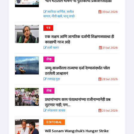
'चीन भेटीतील भाषणे' या पुस्तकाचा प्रकाशनसोहळा
सानिया कर्णिक, सतीश
30 Jul 2026
बागल, नीती बडवे, भानू काळे
पत्र
एक सक्षम आणि जागतिक दर्जाची शिक्षणव्यवस्था ही
काळाची गरज आहे
शशी थरूर
31 Jul 2026
लेख
जम्मू-काश्मीरला राज्याचा दर्जा देण्यासंदर्भात फोल
ठरलेली आश्वासनं
रामचंद्र गुहा
28 Jul 2026
लेख
प्रधानांच्याच काय पंतप्रधानांच्या राजीनाम्यानेही प्रश्न
सुटणार नाही, पण...
स्नेहलता जाधव
23 Jul 2026
EDITORIAL
Will Sonam Wangchuk's Hunger Strike