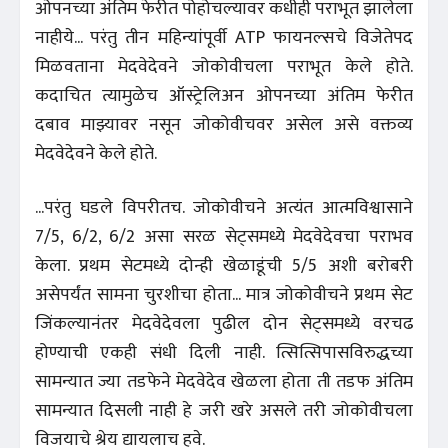
ओपनच्या अंतिम फेरीत पोहोचल्यावर कधीही पराभूत झालेला
नाहीये... परंतु तीन महिन्यांपूर्वी ATP फायनल्सचे विजेतेपद
मिळवताना मेदवेदेवने जोकोवीचला पराभूत केले होते.
कदाचित त्यामुळेच ऑस्ट्रेलिअन ओपनच्या अंतिम फेरीत
दबाव माझ्यावर नसून जोकोवीचवर असेल असे वक्तव्य
मेदवेदेवने केले होते.
...परंतु घडले विपरीतच. जोकोवीचने अत्यंत आत्मविश्वासाने
7/5, 6/2, 6/2 असा सरळ सेट्समध्ये मेदवेदेवचा पराभव
केला. प्रथम सेटमध्ये दोन्ही खेळाडूंची 5/5 अशी बरोबरी
असेपर्यंत सामना चुरशीचा होता... मात्र जोकोवीचने प्रथम सेट
जिंकल्यानंतर मेदवेदेवला पुढील दोन सेट्समध्ये वरचढ
होण्याची एकही संधी दिली नाही. त्सित्सिपासविरुद्धच्या
सामन्यात ज्या तडफेने मेदवेदेव खेळला होता ती तडफ अंतिम
सामन्यात दिसली नाही हे जरी खरे असले तरी जोकोवीचला
विजयाचे श्रेय द्यायलाच हवे.