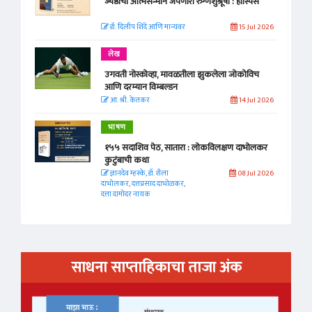
ज्येष्ठांचा आत्मसन्मान जपणारी रुग्णशुश्रूषा : हॉस्पिस
डॉ. दिलीप शिंदे आणि मान्यवर
15 Jul 2026
लेख
उगवती नोस्कोव्हा, मावळतीला झुकलेला जोकोविच
आणि दरम्यान विम्बल्डन
आ. श्री. केतकर
14 Jul 2026
भाषण
१५५ सदाशिव पेठ, सातारा : लोकविलक्षण दाभोलकर
कुटुंबाची कथा
ज्ञानदेव म्हस्के, डॉ. शैला
08 Jul 2026
दाभोलकर, दत्तप्रसाद दाभोळकर,
दत्ता दामोदर नायक
साधना साप्ताहिकाचा ताजा अंक