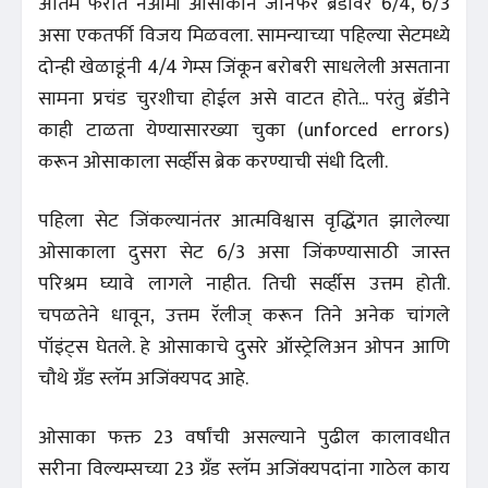
अंतिम फेरीत नेओमी ओसाकाने जेनिफर ब्रॅडीवर 6/4, 6/3
असा एकतर्फी विजय मिळवला. सामन्याच्या पहिल्या सेटमध्ये
दोन्ही खेळाडूंनी 4/4 गेम्स जिंकून बरोबरी साधलेली असताना
सामना प्रचंड चुरशीचा होईल असे वाटत होते... परंतु ब्रॅडीने
काही टाळता येण्यासारख्या चुका (unforced errors)
करून ओसाकाला सर्व्हीस ब्रेक करण्याची संधी दिली.
पहिला सेट जिंकल्यानंतर आत्मविश्वास वृद्धिंगत झालेल्या
ओसाकाला दुसरा सेट 6/3 असा जिंकण्यासाठी जास्त
परिश्रम घ्यावे लागले नाहीत. तिची सर्व्हीस उत्तम होती.
चपळतेने धावून, उत्तम रॅलीज्‌ करून तिने अनेक चांगले
पॉइंट्स घेतले. हे ओसाकाचे दुसरे ऑस्ट्रेलिअन ओपन आणि
चौथे ग्रँड स्लॅम अजिंक्यपद आहे.
ओसाका फक्त 23 वर्षांची असल्याने पुढील कालावधीत
सरीना विल्यम्सच्या 23 ग्रँड स्लॅम अजिंक्यपदांना गाठेल काय