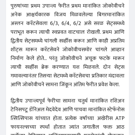
पुरुषांच्या प्रथम उपान्त्य फेरीत प्रथम मानांकित जोकोवीचने
अनेक आश्चर्यकारक विजय मिळवलेल्या बिगरमानांकित
अस्लन करॅटसेवला 6/3, 6/4, 6/2 असे सरळ सेट्समध्ये
पराभूत करून त्याची स्वप्नवत वाटचाल रोखली. प्रथम आणि
द्वितीय सेट्‌समध्ये चांगली सर्व्हीस करून आणि काही अप्रतिम
शॉट्स मारून करॅटसेवने जोकोवीचसमोर चांगले आव्हान
निर्माण केले होते... परंतु जोकोवीचने अचूक फटके मारून
त्याची सर्व्हीस ब्रेक करण्यात यश मिळवले. दोन सेट्‌स
गमावल्यानंतर तिसऱ्या सेटमध्ये करॅटसेवचा प्रतिकार मंदावला
आणि जोकोवीचने सामना जिंकून अंतिम फेरीत प्रवेश केला.
द्वितीय उपान्त्यपूर्व फेरीचा सामना चतुर्थ मानांकित रशिअन
टेनिसपटू डॅनिअल मेदवेदेव आणि पाचवा मानांकित स्टेफॅनोस
त्सित्सिपास यांच्यात होता. प्रत्येक वर्षाच्या अखेरीस ATP
फायनल्सच्या स्पर्धा होतात ज्यांत जगातील फक्त आठ