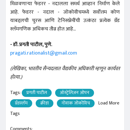
मिळवणाऱ्या फेडरर - नदालला समर्थ आव्हान निर्माण केले
आहे. फेडरर - नदाल - जोकोवीचमध्ये सर्वोत्तम कोण
याबद्दलची चुरस आणि टेनिसप्रेमींची उत्कंठा प्रत्येक ग्रँड
स्लॅमगणिक अधिकच तीव्र होत आहे...
- डॉ. प्रगती पाटील, पुणे.
pragati.rationalist@gmail.com
(लेखिका, भारतीय सैन्यदलात वैद्यकीय अधिकारी म्हणून कार्यरत
होत्या.)
Tags:
प्रगती पाटील
ऑस्ट्रेलिअन ओपन
ग्रँडस्लॅम
क्रीडा
नोवाक जोकोविच
Load More
Tags
Comments: