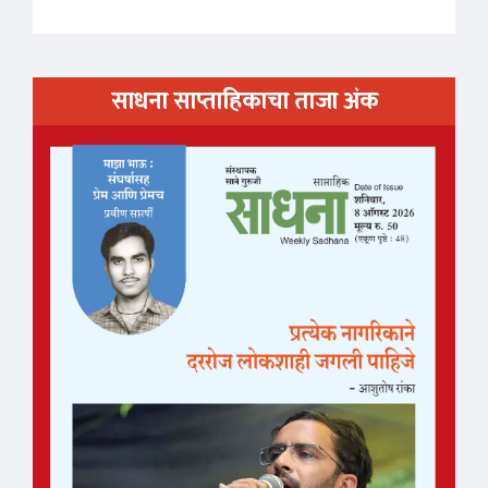
साधना साप्ताहिकाचा ताजा अंक