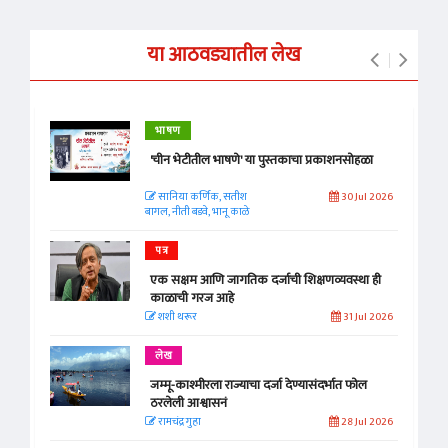
या आठवड्यातील लेख
भाषण
'चीन भेटीतील भाषणे' या पुस्तकाचा प्रकाशनसोहळा
सानिया कर्णिक, सतीश
30 Jul 2026
बागल, नीती बडवे, भानू काळे
पत्र
एक सक्षम आणि जागतिक दर्जाची शिक्षणव्यवस्था ही
काळाची गरज आहे
शशी थरूर
31 Jul 2026
लेख
जम्मू-काश्मीरला राज्याचा दर्जा देण्यासंदर्भात फोल
ठरलेली आश्वासनं
रामचंद्र गुहा
28 Jul 2026