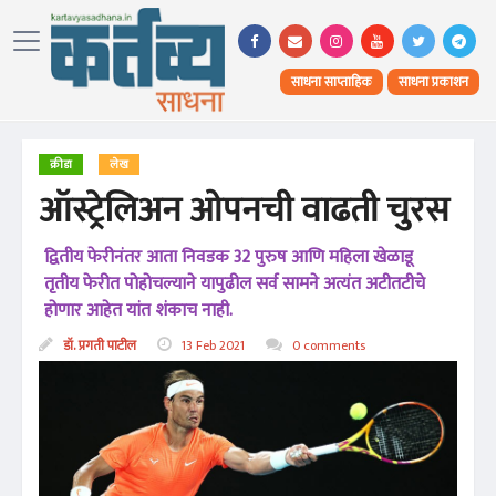
साधना साप्ताहिक
साधना प्रकाशन
क्रीडा
लेख
ऑस्ट्रेलिअन ओपनची वाढती चुरस
द्वितीय फेरीनंतर आता निवडक 32 पुरुष आणि महिला खेळाडू
तृतीय फेरीत पोहोचल्याने यापुढील सर्व सामने अत्यंत अटीतटीचे
होणार आहेत यांत शंकाच नाही.
डॉ. प्रगती पाटील
13 Feb 2021
0 comments