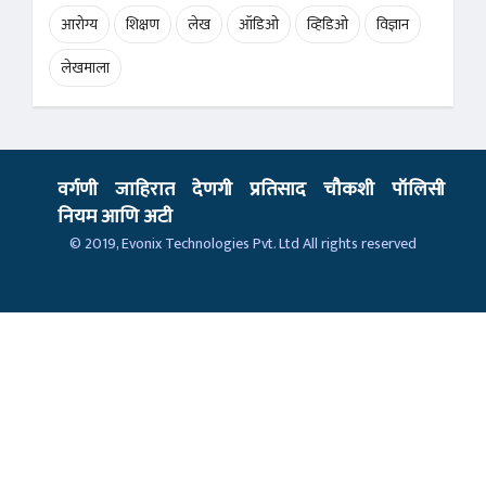
आरोग्य
शिक्षण
लेख
ऑडिओ
व्हिडिओ
विज्ञान
लेखमाला
वर्गणी
जाहिरात
देणगी
प्रतिसाद
चौकशी
पॉलिसी
नियम आणि अटी
© 2019,
Evonix Technologies Pvt. Ltd
All rights reserved