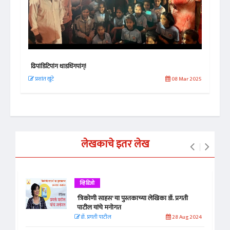
ढिपांडिटिपांग धाडधिंगपांग्!
पेले
 2022
प्रशांत खुंटे
08 Mar 2025
आ. 
लेखकाचे इतर लेख
व्हिडिओ
'त्रिकोणी साहस' या पुस्तकाच्या लेखिका डॉ. प्रगती
पाटील यांचे मनोगत
डॉ. प्रगती पाटील
28 Aug 2024