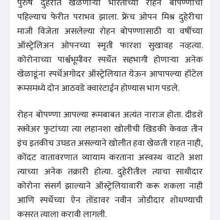
पुरुष दुहेरीत खेळणाऱ्या भारताच्या रोहन बोपण्णाचा
पहिल्याच फेरीत पराभव झाला. फ्रेंच ओपन मिश्र दुहेरीचा
माजी विजेता असलेल्या रोहन बोपण्णासाठी या वर्षीच्या
ऑस्ट्रेलिअन ओपनच्या स्मृती फारशा सुखावह नव्हत्या.
कोरोनाच्या पार्श्वभूमीवर स्पर्धेत सहभागी होणाऱ्या अनेक
खेळाडूंना स्पर्धेअगोदर ऑस्ट्रेलियात येऊन आपापल्या हॉटेल
रूम्समध्ये दोन आठवडे क्वारंटाईन होण्यास भाग पडले.
रोहन बोपण्णा आपल्या रूमबाबत अत्यंत नाराज होता. दीडशे
स्क्वेअर फुटांच्या त्या लहानशा खोलीची खिडकी केवळ तीन
इंच इतकीच उघडत असल्याने खोलीत हवा खेळती राहत नाही,
कोंदट वातावरणात व्यायाम करताना अस्वस्थ वाटते अशा
त्याच्या अनेक तक्रारी होत्या. दुहेरीतील त्याचा साथीदार
कोरोना संसर्ग झाल्याने ऑस्ट्रेलियावारी करू शकला नाही
आणि स्पर्धेच्या ऐन तोंडावर नवीन जोडीदार शोधण्याची
कसरत त्याला करावी लागली.