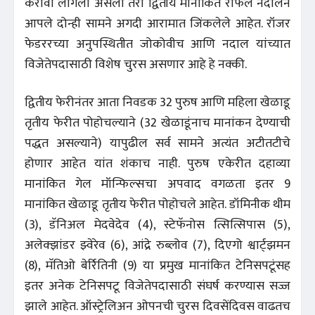
करावा लागला असला तरी द्वितीय मानांकित राफेल नदालने
आपले दोन्ही सामने अगदी आरामात जिंकलेले आहेत. रॉजर
फेडररच्या अनुपस्थितीत जोकोवीच आणि नदाल यांच्यात
विजेतेपदासाठी विशेष चुरस असणार आहे हे नक्की.
द्वितीय फेरीनंतर आता निवडक 32 पुरुष आणि महिला खेळाडू
तृतीय फेरीत पोहोचल्याने (32 खेळाडूंनाच मानांकन देण्याची
पद्धत असल्याने) यापुढील सर्व सामने अत्यंत अटीतटीचे
होणार आहेत यांत शंकाच नाही. पुरुष एकेरीत दहाव्या
मानांकित गेल मॉन्फिल्सचा अपवाद वगळता इतर 9
मानांकित खेळाडू तृतीय फेरीत पोहोचले आहेत. डॉमिनीक थीम
(3), डॅनिअल मेदवेदेव (4), स्टेफॅनोस त्सित्सिपास (5),
अलेक्झांडर झ्वेरेव (6), आंद्रे रुब्लोव (7), दिएगो श्वार्ट्झमन
(8), मॅतिओ बेर्रितिनी (9) या प्रमुख मानांकित टेनिसपटूंसह
इतर अनेक टेनिसपटू विजेतेपदासाठी संघर्ष करण्यास सज्ज
झाले आहेत. ऑस्ट्रेलिअन ओपनची चुरस दिवसेंदिवस वाढतच