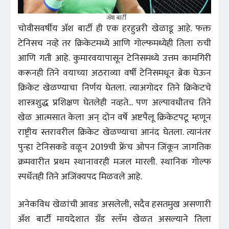
चोवीसवर्षीय ॲश बार्टी ही एक हरहुन्नरी खेळाडू आहे. फक्त
टेनिसच नव्हे तर क्रिकेटमध्ये आणि गोल्फमध्येही तिला रुची
आणि गती आहे. कुमारवयापासून टेनिसमध्ये उत्तम कामगिरी
करूनही तिने वयाच्या अठराव्या वर्षी टेनिसमधून ब्रेक घेऊन
क्रिकेट खेळण्याचा निर्णय घेतला. त्याअगोदर तिने क्रिकेटचे
शास्त्रशुद्ध प्रशिक्षण घेतलेही नव्हते... पण अल्पावधीतच तिने
खेळ आत्मसात केला अन्‌ दोन वर्षे अष्टपैलू क्रिकेटपटू म्हणून
राष्ट्रीय स्तरावरील क्रिकेट खेळण्याचा आनंद घेतला. त्यानंतर
पुन्हा टेनिसकडे वळून 2019ची फ्रेंच ओपन जिंकून जागतिक
क्रमवारीत प्रथम स्थानावरही मजल मारली. स्थानिक गोल्फ
स्पर्धेतही तिने अजिंक्यपद मिळवले आहे.
अनेकविध खेळांची आवड असलेली, सदैव हसतमुख असणारी
ॲश बार्टी मायदेशात ग्रँड स्लॅम खेळत असल्याने तिला