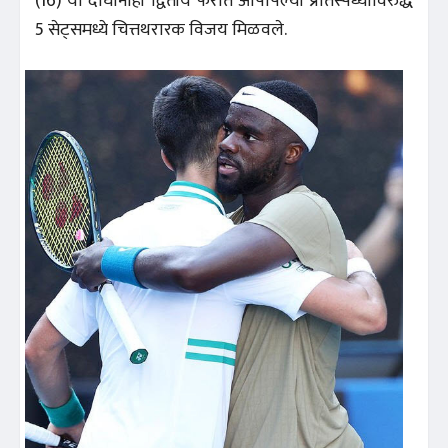
(16) या दोघांनीही द्वितीय फेरीत आपापल्या प्रतिस्पर्ध्यांविरुद्ध
5 सेट्समध्ये चित्तथरारक विजय मिळवले.