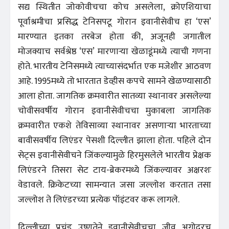
सद्य स्थितीत जोकोवीचचा कोच असलेला, क्रोएशियाचा
पूर्वाश्रमीचा प्रसिद्ध टेनिसपटू गोरान इवानीसेवीच हा ‘एस’
मारण्यात इतका तरबेज होता की, अजूनही जगातील
मोजक्याच सर्वश्रेष्ठ ‘एस’ मारणाऱ्या खेळाडूंमध्ये त्याची गणना
होते. भारतीय टेनिसमध्ये त्याच्यासंदर्भात एक मजेशीर आठवण
आहे. 1995मध्ये तो भारतात डेव्हीस कपचे सामने खेळण्यासाठी
आला होता. जागतिक क्रमवारीत सातव्या स्थानावर असलेल्या
चोवीसवर्षीय गोरान इवानीसेवीचचा मुकाबला जागतिक
क्रमवारीत एकशे तेविसाव्या स्थानावर असणाऱ्या भारताच्या
बावीसवर्षीय लिएंडर पेसशी दिल्लीत झाला होता. पहिले दोन
सेट्स इवानीसेवीचने जिंकल्यामुळे हिरमुसलेले भारतीय प्रेक्षक
लिएंडरने तिसरा सेट टाय-ब्रेकरमध्ये जिंकल्यावर अक्षरशः
वेडावले. क्रिकेटच्या सामन्यात जसा जल्लोश करतात तसा
जल्लोश ते लिएंडरच्या प्रत्येक पॉइंटवर करू लागले.
दिल्लीच्या प्रचंड उष्णतेने इवानीसेवीचचा जीव अगोदरच