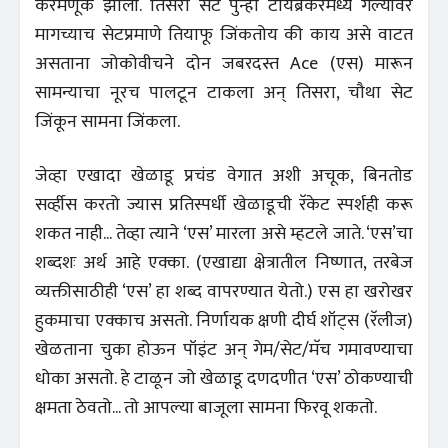
करमणूक झाली. तिसरा सेट पुन्हा टायब्रेकरमध्ये गेल्यावर
मागच्याच सेटप्रमाणे तियाफू जिंकतोय की काय असे वाटत
असताना जोकोवीचने दोन जबरदस्त Ace (एस) मारून
सामन्याचा नूरच पालटून टाकला अन्‌ तिसरा, चौथा सेट
जिंकून सामना जिंकला.
जेव्हा एखादा खेळाडू प्रचंड वेगात अशी अचूक, बिनतोड
सर्व्हीस करतो ज्यास प्रतिस्पर्धी खेळाडूची रॅकेट स्पर्शही करू
शकत नाही... तेव्हा त्याने ‘एस’ मारला असे म्हटले जाते. ‘एस’चा
शब्दशः अर्थ आहे एक्का. (एखाद्या क्षेत्रातील निष्णात, तरबेज
व्यक्तीसाठीही ‘एस’ हा शब्द वापरण्यात येतो.) एस हा खरोखर
हुकमाचा एक्काच असतो. निर्णायक क्षणी दीर्घ शॉट्स (रॅलीज)
खेळताना चुका होऊन पॉइंट अन्‌ गेम/सेट/मॅच गमावण्याचा
धोका असतो. हे टाळून जो खेळाडू दणदणीत ‘एस’ ठोकण्याची
क्षमता ठेवतो... तो आपल्या बाजूला सामना फिरवू शकतो.