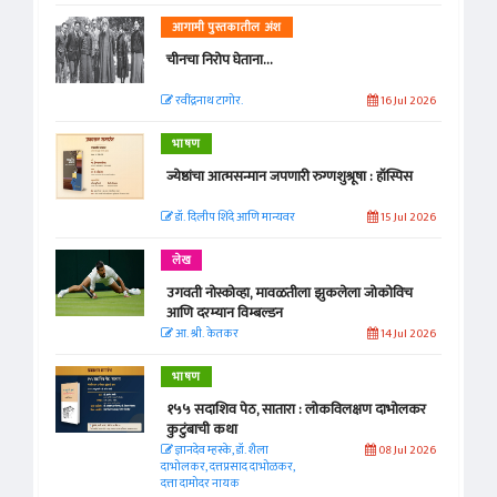
आगामी पुस्तकातील अंश
चीनचा निरोप घेताना...
रवींद्रनाथ टागोर.
16 Jul 2026
भाषण
ज्येष्ठांचा आत्मसन्मान जपणारी रुग्णशुश्रूषा : हॉस्पिस
डॉ. दिलीप शिंदे आणि मान्यवर
15 Jul 2026
लेख
उगवती नोस्कोव्हा, मावळतीला झुकलेला जोकोविच
आणि दरम्यान विम्बल्डन
आ. श्री. केतकर
14 Jul 2026
भाषण
१५५ सदाशिव पेठ, सातारा : लोकविलक्षण दाभोलकर
कुटुंबाची कथा
ज्ञानदेव म्हस्के, डॉ. शैला
08 Jul 2026
दाभोलकर, दत्तप्रसाद दाभोळकर,
दत्ता दामोदर नायक