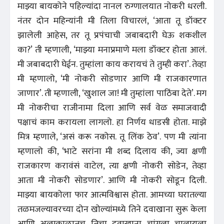
माझ्या बायकोने पहिल्यांदा नानल रुग्णालयात नोकरी धरली.
नंतर दोन महिन्यांनी मी तिला विचारलं, ‘आता तू डॉक्टर
झालेली आहेस, तर तू प्रपंचाची जबाबदारी घेऊ शकशील
का?’ ती म्हणाली, ‘माझ्या मनाप्रमाणे मला डॉक्टर होता आलं.
मी जबाबदारी घेईन. तुम्हांला काय करायचं ते तुम्ही करा’. तेव्हा
मी म्हणालो, ‘मी नोकरी सोडणार आणि मी राजकारणात
जाणार’. ती म्हणाली, ‘खुशाल जा! मी तुम्हांला पाठिंबा देते’. मग
मी नोकरीचा राजीनामा दिला आणि सर्व वेळ समाजवादी
पक्षाचं काम करायला लागलो. हा निर्णय धाडसी होता. माझे
मित्र म्हणाले, ‘असं करू नकोस. तू लिंक ठेव’. पण मी त्यांना
म्हणालो की, ‘भाटे सरांना मी शब्द दिलाय की, ज्या क्षणी
राजकारण करावंसं वाटेल, त्या क्षणी नोकरी सोडेन, तेव्हा
आता मी नोकरी सोडणार’. आणि मी नोकरी सोडून दिली.
माझ्या बायकोला फार आत्मविश्वास होता. आमच्या घरातल्या
तळमजल्यावरच्या दोन खोल्यांमध्ये तिने दवाखाना सुरू केला
आणि अल्पकाळातच तिचा दवाखाना चांगला चालायला