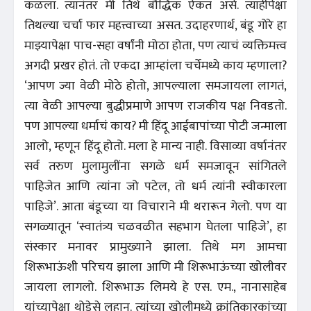
कळला. त्यानंतर मी तिथे बौद्धिक ऐकत असे. त्याहीपेक्षा
तिथल्या चर्चा फार महत्त्वाच्या असत. उदाहरणार्थ, बंडू गोरे हा
माझ्यापेक्षा पाच-सहा वर्षांनी मोठा होता, पण त्याचं व्यक्तिमत्त्व
अगदी प्रखर होतं. तो एकदा आम्हांला चर्चेमध्ये काय म्हणाला?
‘आपण ज्या वेळी मोठे होतो, आपल्याला समजायला लागतं,
त्या वेळी आपल्या बुद्धीप्रमाणे आपण राजकीय पक्ष निवडतो.
पण आपल्या धर्माचं काय? मी हिंदू आईबापांच्या पोटी जन्माला
आलो, म्हणून हिंदू होतो. मला हे मान्य नाही. विसाव्या वर्षानंतर
सर्व तरुण मुलामुलींना सगळे धर्म समजावून सांगितले
पाहिजेत आणि त्यांना जो पटेल, तो धर्म त्यांनी स्वीकारला
पाहिजे’. आता बंडूच्या या विचाराने मी थरारून गेलो. पण या
सगळ्यातून ‘स्वातंत्र्य चळवळीत सहभाग घेतला पाहिजे’, हा
संस्कार मनावर प्रामुख्याने झाला. तिथे मग आमचा
शिरूभाऊंशी परिचय झाला आणि मी शिरूभाऊंच्या खोलीवर
जायला लागलो. शिरूभाऊ लिमये हे एस. एम., नानासाहेब
यांच्यापेक्षा थोडेसे लहान. त्यांच्या खोलीमध्ये क्रांतिकारकांच्या