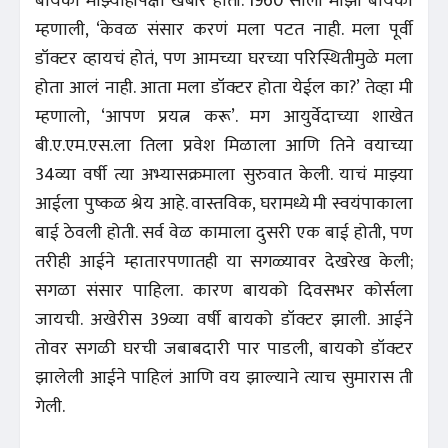
बायको माझ्याहीपेक्षा खंबीर होती. 1960 साली माझी बायको
म्हणाली, ‘केवळ संसार करणं मला पटत नाही. मला पूर्वी
डॉक्टर व्हायचं होतं, पण आमच्या घरच्या परिस्थितीमुळे मला
होता आलं नाही. आता मला डॉक्टर होता येईल का?’ तेव्हा मी
म्हणालो, ‘आपण प्रयत्न करू’. मग आयुर्वेदाच्या शाखेत
बी.ए.एम.एस.ला तिला प्रवेश मिळाला आणि तिने वयाच्या
34व्या वर्षी त्या अभ्यासक्रमाला सुरुवात केली. याचं माझ्या
आईला पुष्कळ श्रेय आहे. वास्तविक, घरामध्ये मी स्वयंपाकाला
बाई ठेवली होती. सर्व वेळ कामाला दुसरी एक बाई होती, पण
तरीही आईने म्हातारपणातही या सगळ्यावर देखरेख केली;
सगळा संसार पाहिला. कारण बायको दिवसभर कोर्सला
जायची. अखेरीस 39व्या वर्षी बायको डॉक्टर झाली. आईने
तोवर सगळी घरची जबाबदारी पार पाडली, बायको डॉक्टर
झालेली आईने पाहिलं आणि वय झाल्याने त्याच सुमारास ती
गेली.