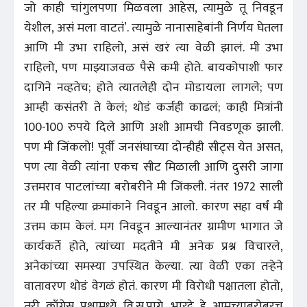
जो काही चांगुलपणा मिळवला आहेस, त्यामुळे तू निवडून
येशील, असं मला वाटतं’. त्यामुळे नानासाहेबांनी निर्णय घेतला
आणि मी उभा राहिलो, असं खरं त्या वेळी झालं. मी उभा
राहिलो, पण माझ्याजवळ पैसे कमी होते. बायकोपाशी फार
दागिने नव्हतेच; होते त्यातलेही दोन मोडायला लागले; पण
आम्ही कसंतरी ते केलं; थोडं कर्जही काढलं; काही मित्रांनी
100-100 रुपये दिले आणि अशी आमची निवडणूक झाली.
पण मी जिंकलो! पूर्वी जनसंघाच्या दोन्हीही सीट्‌स येत असत,
पण त्या वेळी त्यांना एकच सीट मिळाली आणि दुसरी जागा
उत्तमराव पाटलांच्या बरोबरीने मी जिंकली. नंतर 1972 साली
तर मी पहिल्या क्रमांकाने निवडून आलो. कारण सहा वर्षं मी
उत्तम काम केलं. मग निवडून आल्यानंतर ग्रामीण भागात जे
कार्यकर्ते होते, त्यांच्या मदतीने मी अनेक प्रश्न विचारले,
अनेकांच्या समस्या उपस्थित केल्या. त्या वेळी एका तऱ्हेने
वातावरण थोडं वेगळं होतं. कारण मी विरोधी पक्षातला होतो,
तरी काँग्रेस पक्षामध्ये वि.स.पागे, भारदे हे आमच्याबरोबरच