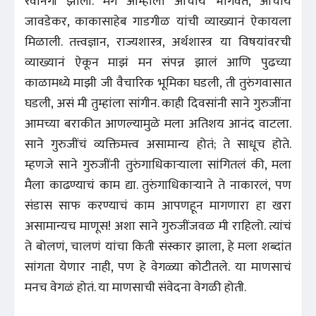
रवानगी झाली. मग आम्हांला आचार्य भागवत, आचार्य
जावडेकर, काकासाहेब गाडगीळ यांची व्याख्यानं ऐकायला
मिळाली. तत्त्वज्ञान, राज्यशास्त्र, अर्थशास्त्र या विषयांवरची
व्याख्यानं ऐकून माझं मन संपन्न झालं आणि पुढच्या
काळामध्ये माझी जी वैचारिक भूमिका घडली, ती तुरुंगवासात
घडली, असं मी तुम्हांला सांगीन. काही दिवसांनी साने गुरुजींना
आमच्या बराकीत आणल्यामुळे मला अतिशय आनंद वाटला.
साने गुरुजींचं व्यक्तिमत्त्व असामान्य होतं; ते साधूच होते.
म्हणजे साने गुरुजींनी तुरुंगाधिकाऱ्याला सांगितलं की, मला
मैला काढण्याचं काम द्या. तुरुंगाधिकाऱ्याने ते नाकारलं, पण
संडास साफ करण्याचं काम आपणहून मागणारा हा खरा
असामान्यच माणूस! अशा साने गुरुजींजवळ मी राहिलो. त्यांचं
ते बोलणं, चालणं यांचा किती संस्कार झाला, हे मला शब्दांत
सांगता येणार नाही, पण हे वेगळ्या कोटीतले. या माणसाचं
मनच वेगळं होतं. या माणसाची संवेदना वेगळी होती.