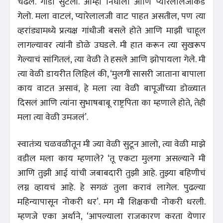
चढले. गाडी सुटली. आम्ही निघालो आणि प्यारेलालजींकडे
गेलो. मला वाटलं, प्यारेलालजी वाट पाहत असतील, पण त्या
व्हरांड्यामध्ये प्रत्यक्ष गांधीजी बसले होते आणि माझी चाहूल
लागल्यावर त्यांनी डोळे उघडले. मी हात करून त्या सुखरूप
गेल्याचं सांगितलं, त्या वेळी ते हसले आणि झोपायला गेले. मी
त्या वेळी डायरीत लिहिलं की, ‘मुलगी सासरी जाताना बापाला
काय वाटत असावं, हे मला त्या वेळी बापूजींच्या डोळ्यात
दिसलं आणि त्यांना सुभाषबाबू राष्ट्रपिता का म्हणाले होते, तेही
मला त्या वेळी उमजलं’.
स्वातंत्र्य चळवळीतून मी ज्या वेळी सुटून आलो, त्या वेळी माझे
वडील मला काय म्हणाले? ‘तू एकटा मुलगा असल्याने मी
आणि तुझी आई यांची जबाबदारी तुझी आहे. तुझ्या बहिणीचं
लग्न व्हायचं आहे. हे सगळं तुला करावं लागेल. पुढल्या
महिन्यापासून नोकरी धर’. मग मी शिक्षकची नोकरी धरली.
म्हणजे एका अर्थाने, ‘आपल्याला राजकारण करता येणार