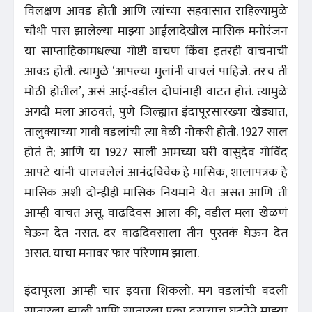
विलक्षण आवड होती आणि त्यांच्या सहवासात राहिल्यामुळे
चौथी पास झालेल्या माझ्या आईलादेखील मासिक मनोरंजन
या साप्ताहिकामधल्या गोष्टी वाचणं किंवा इतरही वाचनाची
आवड होती. त्यामुळे ‘आपल्या मुलांनी वाचलं पाहिजे. तरच ती
मोठी होतील’, असं आई-वडील दोघांनाही वाटत होतं. त्यामुळे
अगदी मला आठवतं, पुणे जिल्ह्यात इंदापूरसारख्या खेड्यात,
तालुक्याच्या गावी वडलांची त्या वेळी नोकरी होती. 1927 साल
होतं ते; आणि या 1927 साली आमच्या घरी वासुदेव गोविंद
आपटे यांनी चालवलेलं आनंदविवेक हे मासिक, शालापत्रक हे
मासिक अशी दोन्हीही मासिकं नियमाने येत असत आणि ती
आम्ही वाचत असू. वाढदिवस आला की, वडील मला खेळणं
घेऊन देत नसत. दर वाढदिवसाला तीन पुस्तकं घेऊन देत
असत. याचा मनावर फार परिणाम झाला.
इंदापूरला आम्ही चार इयत्ता शिकलो. मग वडलांची बदली
सातारला झाली आणि सातारला एका दुसऱ्याच घटनेने माझ्या