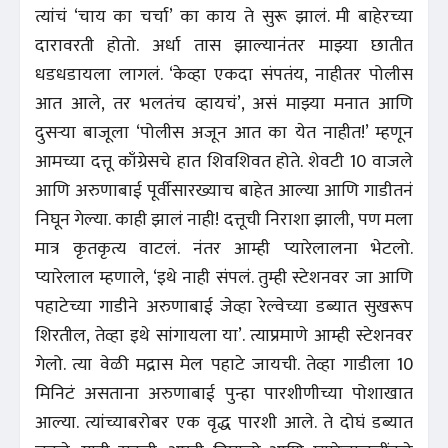
त्यांचं ‘चाय का चर्चा’ का काय ते सुरू झालं. मी बाहेरच्या
दारावरती होतो. अर्धा तास झाल्यानंतर माझ्या छातीत
धडधडायला लागलं. ‘केव्हा एकदा संपतंय, नाहीतर पोलीस
आत आले, तर भलतंच व्हायचं’, असं माझ्या मनात आणि
दुसऱ्या बाजूला ‘पोलीस अजून आत का येत नाहीत!’ म्हणून
आमच्या दत्तू काँग्रेसचे हात शिवशिवत होते. शेवटी 10 वाजले
आणि अरुणाबाई पूर्वीसारख्याच बाहेत आल्या आणि गाडीतनं
निघून गेल्या. काही झालं नाही! दत्तूची निराशा झाली, पण मला
मात्र कृतकृत्य वाटलं. नंतर आम्ही प्यारेलालना भेटलो.
प्यारेलाल म्हणाले, ‘इथे नाही संपलं. तुम्ही स्टेशनवर जा आणि
पहाटेच्या गाडीने अरुणाबाई जेव्हा रेल्वेच्या डब्यात सुखरूप
शिरतील, तेव्हा इथे सांगायला या’. त्याप्रमाणे आम्ही स्टेशनवर
गेलो. त्या वेळी मद्रास मेल पहाटे जायची. तेव्हा गाडीला 10
मिनिटं असताना अरुणाबाई पुन्हा पारशीणीच्या पोशाखात
आल्या. त्यांच्याबरोबर एक वृद्ध पारशी आले. ते दोघं डब्यात