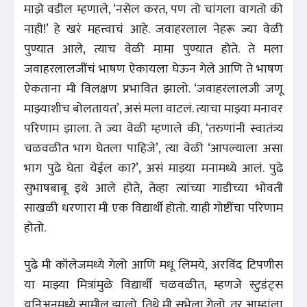
माझे वडील म्हणाले, ‘नसेल करत, पण तो चांगला वागतो की
नाही!’ हे खरं महत्त्वाचं आहे. जवाहरलाल नेहरू ज्या वेळी
पुण्यात आले, त्याच वेळी मामा पुण्यात होते. ते मला
जवाहरलालजींचं भाषण ऐकायला घेऊन गेले आणि ते भाषण
ऐकताना मी विलक्षण प्रभावित झालो. ‘जवाहरलालजी जणू
माझ्याशीच बोलतायत’, असं मला वाटलं. त्याचा माझ्या मनावर
परिणाम झाला. ते ज्या वेळी म्हणाले की, ‘तरुणांनी स्वातंत्र्य
चळवळीत भाग घेतला पाहिजे’, त्या वेळी ‘आपल्याला असा
भाग पुढे घेता येईल का?’, असं माझ्या मनामध्ये आलं. पुढे
सुभाषबाबू इथे आले होते, तेव्हा त्यांच्या गाडीच्या भोवती
साखळी धरणारा मी एक विद्यार्थी होतो. याही गोष्टींचा परिणाम
होतो.
पुढे मी कॉलेजमध्ये गेलो आणि मधू लिमये, अरविंद टिपणीस
या माझ्या मित्रांमुळे विद्यार्थी चळवळीत, म्हणजे स्टुडंट्‌स
युनिअनमध्ये सामील झालो. तिथे मी सभेला गेलो. तर आम्हांला