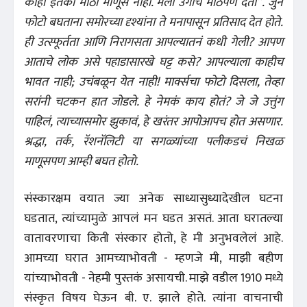
काही इतका मोठा माणूस नाही. मला उगीच मोठेपण देता’’. जुने
फोटो बघताना समोरच्या दृश्यांना ते मनापासून प्रतिसाद देत होते.
ही उत्स्फूर्तता आणि निरागसता आपल्यातनं कधी गेली? आपण
आताचे लोक असे पहाडासारखे घट्ट कसे? आपल्याला काहीच
भावत नाही; उचंबळून येत नाही! मार्क्सचा फोटो दिसला, तेव्हा
सरांनी चटकन हात जोडले. हे नेमकं काय होतं? जे जे उत्तुंग
पाहिलं, त्याच्यासमोर झुकावं, हे खरंतर आपोआपच होत असणार.
श्रद्धा, तर्क, रॅशनॅलिटी या सगळ्यांच्या पलीकडचं निखळ
माणूसपण आम्ही बघत होतो.
संस्कारक्षम वयात ज्या अनेक साध्यासुध्यादेखील घटना
घडतात, त्यांच्यामुळे आपलं मन घडत असतं. आता घरातल्या
वातावरणाचा किती संस्कार होतो, हे मी अनुभवलेलं आहे.
आमच्या घरात आमच्याभोवती - म्हणजे मी, माझी बहीण
यांच्याभोवती - नेहमी पुस्तकं असायची. माझे वडील 1910 मध्ये
संस्कृत विषय घेऊन बी. ए. झाले होते. त्यांना वाचनाची