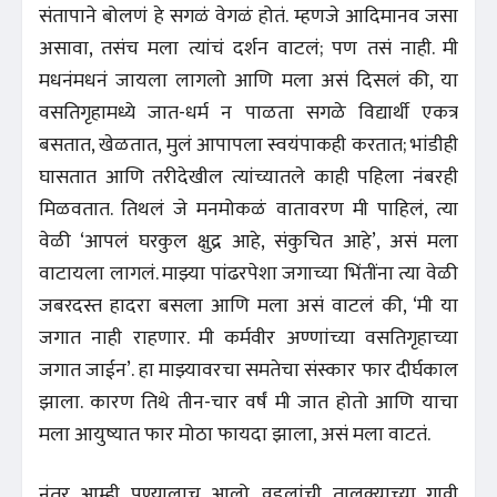
संतापाने बोलणं हे सगळं वेगळं होतं. म्हणजे आदिमानव जसा
असावा, तसंच मला त्यांचं दर्शन वाटलं; पण तसं नाही. मी
मधनंमधनं जायला लागलो आणि मला असं दिसलं की, या
वसतिगृहामध्ये जात-धर्म न पाळता सगळे विद्यार्थी एकत्र
बसतात, खेळतात, मुलं आपापला स्वयंपाकही करतात; भांडीही
घासतात आणि तरीदेखील त्यांच्यातले काही पहिला नंबरही
मिळवतात. तिथलं जे मनमोकळं वातावरण मी पाहिलं, त्या
वेळी ‘आपलं घरकुल क्षुद्र आहे, संकुचित आहे’, असं मला
वाटायला लागलं. माझ्या पांढरपेशा जगाच्या भिंतींना त्या वेळी
जबरदस्त हादरा बसला आणि मला असं वाटलं की, ‘मी या
जगात नाही राहणार. मी कर्मवीर अण्णांच्या वसतिगृहाच्या
जगात जाईन’. हा माझ्यावरचा समतेचा संस्कार फार दीर्घकाल
झाला. कारण तिथे तीन-चार वर्षं मी जात होतो आणि याचा
मला आयुष्यात फार मोठा फायदा झाला, असं मला वाटतं.
नंतर आम्ही पुण्यालाच आलो. वडलांची तालुक्याच्या गावी