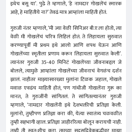
इथेच बसू या’. पुढे ते म्हणाले, ‘हे नामदार गोखलेंचं स्मारक
आहे, हे माहितीये ना?’ तेवढं मात्र आम्हांला माहिती होतं.
गुरुजी नंतर म्हणाले, ‘मी ज्या वेळी सिनिअर बी.ए.ला होतो, त्या
वेळी मी गोखलेंचं चरित्र लिहिलं होतं. ते लिहायला सुरुवात
करण्यापूर्वी मी प्रथम इथे आलो आणि शपथ घेऊन आणि
गोखलेंच्या स्मृतीला प्रणाम करून लिहायला सुरुवात केली’.
त्यानंतर गुरुजी 35-40 मिनिटं गोखलेंच्या जीवनाबद्दल जे
बोलले, त्यामुळे आम्हांला गोखलेंच्या जीवनाचं वेगळंच दर्शन
झालं. नाहीतर माझ्यासारख्या मुलांना टिळक जहाल, गोखले
मवाळ एवढंच माहिती होतं, पण गांधीजी गोखलेंना गुरू का
मानत, ते गुरुजींनी सांगितलं. ते सांगितल्यानंतर गुरुजी
म्हणाले, ‘नामदार गोखलेंनी इथे देशभक्तीची प्रतिज्ञा केली.
मुलांनो, तुम्हीपण प्रतिज्ञा करा की, येत्या स्वातंत्र्य चळवळीत
तुम्ही सहभागी व्हाल. प्रतिज्ञा जाहीररित्या बोलून करायची नाही.
तुम्ही ती स्वत:शीच करा. तुमच्या सदसद्विवेकबुद्धीवर माझा