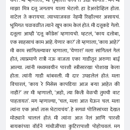
करा’. मी म्हणालो, ‘मी तुम्हांला काय ते उद्या सांगतो’. मग मी
माझा मित्र दत्तू जगताप याला भेटलो. हा डेअरडेव्हिल होता.
वाटेल ते करायचा. त्याच्याजवळ नेहमी रिव्हॉल्वर असायचं.
भूमिगत चळवळीत त्याने खूप काम केलं होतं. मी दत्तूकडे गेलो.
दत्तूला आम्ही ‘दत्तू काँग्रेस’ म्हणायचो. म्हटलं, ‘काय दत्तोबा,
एक साहसाचं काम आहे. येणार का?’ तो म्हणाला, ‘काय आहे?’
मी काम सांगितल्यावर म्हणाला, ‘येणार!’ मला सांगितलं गेलं
होतं, त्याप्रमाणे रात्री नऊ वाजता एका गाडीतून अरुणा बाई
आल्या. त्यांनी मध्यमवयीन पारशी स्त्रीसारखा पोशाख केला
होता. त्यांनी गाडी थांबवली. मी दार उघडलेलं होतं. मला
विचारलं, ‘काय रे मिसेस कापडिया आज बऱ्या आहेत की
नाही?’ तर मी म्हणालो, ‘अहो, त्या किती वेळची तुमची वाट
पाहतायत’. मग म्हणाल्या, ‘चल, मला आत घेऊन चल. मला
त्यांना एक अर्धा तास भेटायचंय’. हे सगळं पोलिसांच्या देखत
मोठ्याने चाललं होतं. मी त्यांना आत नेलं आणि पारशी
बायकांच्या वॉर्डने गांधीजींच्या कुटिरापाशी पोहोचवलं. मग