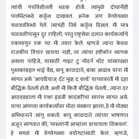
त्यांची पंचविशीतली धडक होती. त्यामुळे दोघांनीही
पार्लमेंटमध्ये कर्तृत्व दाखवलं. अनेक जण वेगवेगळ्या
चळवळींमध्ये गेले. त्यांचंही तिथे कर्तृत्व दिसलं. मी मात्र
चळवळीपासून दूर राहिलो; परंतु राष्ट्रसेवा दलात कार्यकर्त्यांचे
एकामागून एक गट मी तयार केले. म्हणजे त्यांना केवळ
राजकीय विचार द्यायचा नाही, तर त्यांचा दृष्टीकोन व्यापक
असला पाहिजे, यासाठी गाइट टू मॉडर्न थॉट यांसारख्या
पुस्तकांबद्दल भाई वैद्य, बापू काळदाते, बाबा आढाव यांना मी
सांगत असे. ‘आयडियाज्‌ दॅट मूव्ह द वर्ल्ड’ याच्यावरती मी दहा
बौद्धिकं घेतली होती. अशी मी किती बौद्धिकं घेतली... त्यांना दर
आठवड्याला मी एका इंग्रजी कादंबरीचा सारांश सांगत असे.
याचा आमच्या कार्यकर्त्यांवर मोठा संस्कार झाला, हे मी मोठ्या
अभिमानाने सांगू शकतो. बापू काळदाते त्यांच्या भाषणात
अजून सांगतात की, ‘मास्तरांनी आम्हांला वाचायला शिकवलं’.
हे सगळं मी वेगवेगळ्या वयोगटांसाठी केलं. म्हणजे,