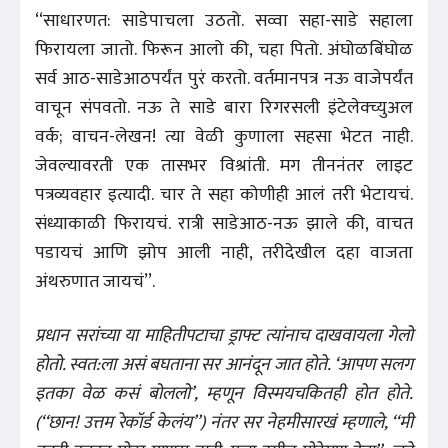
‘‘साधारणत: साडेपाचला उठतो. सव्वा सहा-साडे सहाला
फिरायला जातो. फिरून आलो की, चहा पितो. अंघोळबिंघोळ
सर्व आठ-साडेआठपर्यंत पुरं करतो. वर्तमानपत्र नऊ वाजेपर्यंत
वाचून संपवतो. नऊ ते साडे बारा रिगरसली इंटेलेक्च्युअल
वर्क; वाचन-लेखन! त्या वेळी कुणाला सहसा भेटत नाही.
जेवल्यावरती एक तासभर विश्रांती. मग तीननंतर लाइट
पत्रव्यवहार इत्यादी. चार ते सहा कोणीही आलं तरी भेटायचं.
संध्याकाळी फिरायचं. रात्री साडेआठ-नऊ झाले की, वाचत
पडायचं आणि झोप आली नाही, तरीदेखील दहा वाजता
अंथरुणात जायचं’’.
प्रधान सरांच्या या माहितीपटाचा ड्राफ्ट त्यांनाच दाखवायला गेलो
होतो. स्वत:ला असं बघताना सर आनंदून जात होते. ‘आपण सलग
इतका वेळ कसं बोललो’, म्हणून विस्मयचकितही होत होते.
(‘‘छान! उत्तम रेकॉर्ड केलंय’’) नंतर सर नेहमीसारखं म्हणाले, ‘‘मी