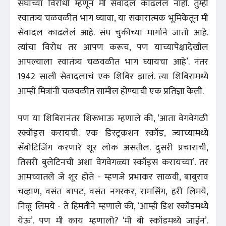
संघाच्या विरोधी म्हणून मी सेवादल काढलेलं नाही. तुम्ही
स्वातंत्र्य चळवळीत भाग घ्यावा, या सकारात्मक भूमिकेतून मी
सेवादल काढलेलं आहे. संघ चुकीच्या मार्गाने जातो आहे.
त्यांचा विरोध तर आपण करूच, पण याच्यापेक्षादेखील
आपल्याला स्वातंत्र्य चळवळीत भाग घ्यायचा आहे’. नंतर
1942 साली सेवादलाचं एक शिबिर झालं. त्या शिबिरामध्ये
आम्ही मित्रांनी चळवळीत सामील होण्याची एक प्रतिज्ञा केली.
पण या शिबिरानंतर शिरूभाऊ म्हणाले की, ‘आता वेगवेगळी
स्क्वॉड्‌स करायची. एक डिस्ट्रकशन स्कॉड, ज्याच्यामध्ये
सॅबोटिजिंग करणारे शूर लोक असतील. दुसरी प्रचाराची,
तिसरी बुलेटिनची अशा वेगवेगळ्या स्कॉड्‌स करायच्या’. तर
आमच्यातले जे शूर होते - म्हणजे प्रभाकर साळवी, बाबुराव
चव्हाण, वसंत बापट, वसंत नगरकर, रामसिंग, हरी लिमये,
निळू लिमये - ते हिमतीने म्हणाले की, ‘आम्ही डिश स्कॉडमध्ये
येऊ’. पण मी काय म्हणालो? ‘मी बी स्कॉडमध्ये जाईन’.