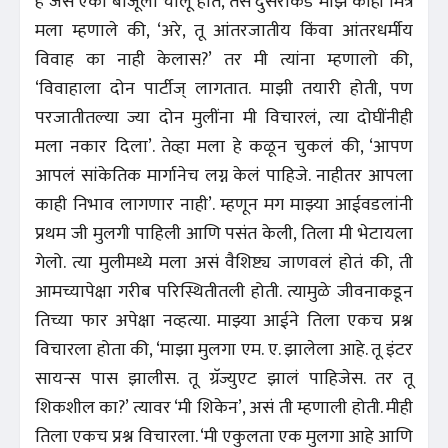
हे जसं एका बाजूला चालू होतं, तसं दुसरीकडे माझे काही मित्र
मला म्हणाले की, ‘अरे, तू आंतरजातीय किंवा आंतरधर्मीय
विवाह का नाही केलास?’ तर मी त्यांना म्हणालो की,
‘विवाहाला दोन पार्टीज्‌ लागतात. माझी तयारी होती, पण
परजातीतल्या ज्या दोन मुलींना मी विचारलं, त्या दोघींनीही
मला नकार दिला’. तेव्हा मला हे कळून चुकलं की, ‘आपण
आपलं सांकेतिक मार्गानेच लग्न केलं पाहिजे. नाहीतर आपला
काही निभाव लागणार नाही’. म्हणून मग माझ्या आईवडलांनी
प्रथम जी मुलगी पाहिली आणि पसंत केली, तिला मी भेटायला
गेलो. त्या मुलीमध्ये मला असं वैशिष्ट्य जाणवलं होतं की, ती
आमच्यापेक्षा गरीब परिस्थितीतली होती. त्यामुळे जीवनाकडून
तिच्या फार अपेक्षा नव्हत्या. माझ्या आईने तिला एकच प्रश्न
विचारला होता की, ‘माझा मुलगा एम. ए. झालेला आहे. तू इंटर
सायन्स पास झालीस. तू ग्रॅज्युएट झालं पाहिजेस. तर तू
शिकशील का?’ त्यावर ‘मी शिकेन’, असं ती म्हणाली होती. मीही
तिला एकच प्रश्न विचारला. ‘मी एकुलता एक मुलगा आहे आणि