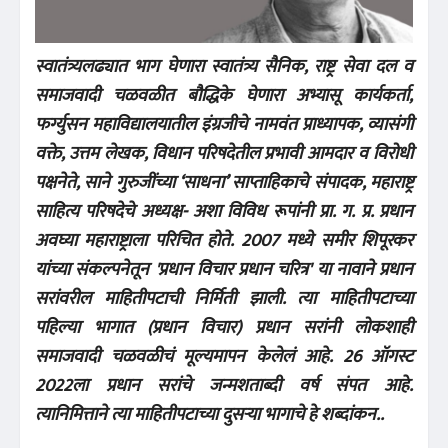
स्वातंत्र्यलढ्यात भाग घेणारा स्वातंत्र्य सैनिक, राष्ट्र सेवा दल व
समाजवादी चळवळीत बौद्धिके घेणारा अभ्यासू कार्यकर्ता,
फर्ग्युसन महाविद्यालयातील इंग्रजीचे नामवंत प्राध्यापक, व्यासंगी
वक्ते, उत्तम लेखक, विधान परिषदेतील प्रभावी आमदार व विरोधी
पक्षनेते, साने गुरुजींच्या ‘साधना’ साप्ताहिकाचे संपादक, महाराष्ट्र
साहित्य परिषदेचे अध्यक्ष- अशा विविध रूपांनी प्रा. ग. प्र. प्रधान
अवघ्या महाराष्ट्राला परिचित होते. 2007 मध्ये समीर शिपूरकर
यांच्या संकल्पनेतून 'प्रधान विचार प्रधान चरित्र' या नावाने प्रधान
सरांवरील माहितीपटाची निर्मिती झाली. त्या माहितीपटाच्या
पहिल्या भागात (प्रधान विचार) प्रधान सरांनी लोकशाही
समाजवादी चळवळीचं मूल्यमापन केलेलं आहे. 26 ऑगस्ट
2022ला प्रधान सरांचे जन्मशताब्दी वर्ष संपत आहे.
त्यानिमित्ताने त्या माहितीपटाच्या दुसऱ्या भागाचे हे शब्दांकन..