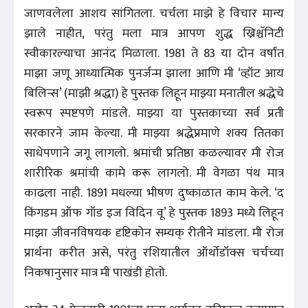
जाणवलेला आशय सांगितला. चर्चला माझे हे विचार मान्य
झाले नाहीत, परंतु मला मात्र आपण शुद्ध ख्रिश्चॅनिटी
स्वीकारल्याचा आनंद मिळाला. 1981 ते 83 या दोन वर्षांत
माझा जणू आध्यात्मिक पुनर्जन्म झाला आणि मी ‘व्हॉट आय
बिलिन्स’ (माझी श्रद्धा) हे पुस्तक लिहून माझ्या मनातील श्रद्धेचे
स्वरूप स्पष्टपणे मांडले. माझ्या या पुस्तकाच्या सर्व प्रती
सरकारने जाम केल्या. मी माझ्या श्रद्धेप्रमाणे शक्य तितका
साधेपणाने जगू लागलो. श्रमांची प्रतिष्ठा कळल्यावर मी रोज
शारीरिक श्रमांची कामे करू लागलो. मी वेगळा पंथ मात्र
काढला नाही. 1891 मधल्या भीषण दुष्काळात काम केले. ‘द
किंगडम ऑफ गॉड इज विदिन वू’ हे पुस्तक 1893 मध्ये लिहून
माझा जीवनविषयक दृष्टिकोन सम्यक् रीतीने मांडला. मी रोज
प्रार्थना करीत असे, परंतु रशियातील ऑर्थोडॉक्स चर्चच्या
निकषानुसार मात्र मी पाखंडी होतो.