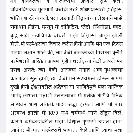
मग बायबलचा व गॉस्पेल्सचा अभ्यास सुरू केला.
जीवनविषयक मूलगामी प्रश्नांची उत्तरे शोधण्यासाठी इतिहास,
भौतिकशास्त्रे वाचली; परंतु जडवादी विद्वानांच्या लेखनाने माझे
समाधान होईना, म्हणून मी सॉक्रेटिस, प्लेटो, स्थिनोझा, कांट,
बुद्ध आदी तत्त्वचिंतक वाचले. माझी जिज्ञासा जागृत झाली
होती. मी परमेश्वराचा विचार करीत होतो आणि मग एक दिवस
माझ्या लक्षात आले की, ज्या वेळी बालकाच्या निरागस वृत्तीने
परमेश्वराचे अस्तित्व आपण गृहीत धरतो, त्या वेळी आपले मन
प्रसन्न असते; ज्या वेळी आपल्या मनात शंका-कुशंकांचा
कोलाहल सुरू होतो, त्या वेळी मन संशयग्रस्त होऊन आपण
दुःखी होतो. ईश्वरावरील श्रद्धेच्या या जाणिवेमुळे मला सात्विक
आनंद लाभला. पन्नाशी उलटल्यावर मी प्रत्येक गोष्टीचे नैतिक
अधिष्ठान शोधू लागलो. माझी श्रद्धा हरपली आणि मी फार
अस्वस्थ झालो. मी 1879 मध्ये चर्चमध्ये जाणे सोडून दिले,
कारण कर्मकांडांवरील माझा विश्वास पूर्णपणे उडाला होता.
त्यानंतर मी चार गॉस्पेल्सचे भाषांतर केले आणि त्यांचा मला