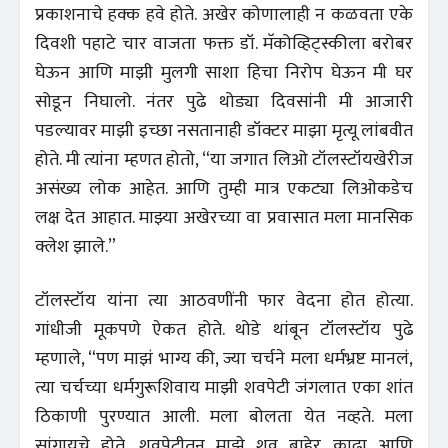
प्रकाशनाचे हक्क हवे होते. अखेर कोणालाही न कळवता एके
दिवशी पहाटे चार वाजता फक्त डॉ. मॅकोव्हिट्स्कीला बरोबर
घेऊन आणि माझी मुलगी साशा हिचा निरोप घेऊन मी घर
सोडून निघालो. नंतर पुढे थोड्या दिवसांनी मी आजारी
पडल्यावर माझी इच्छा नसतानाही डॉक्टर माझा मृत्यू लांबवीत
होते. मी त्यांना म्हणत होतो, “या जगात लिओ टॉलस्टॉयखेरीज
असंख्य लोक आहेत. आणि तुम्ही मात्र एकट्या लिओकडेच
लक्ष देत आहात. माझ्या अखेरच्या वा प्रवासात मला मानसिक
क्लेश झाले.”
टॉलस्टॉय यांना त्या आठवणींनी फार वेदना होत होत्या.
गांधीजी मूकपणे ऐकत होते. थोडे थांबून टॉलस्टॉय पुढे
म्हणाले, “पण माझं भाग्य की, ज्या चर्चने मला धर्मभ्रष्ट मानलं,
त्या चर्चच्या धर्मगुरूशिवाय माझी शवपेटी जंगलात एका शांत
ठिकाणी पुरण्यात आली. मला बोलता येत नव्हते. मला
सांगायचे होते. शवपेटीतून माझे शव बाहेर काढा आणि