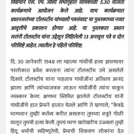
विद्यमाने एस. एम. जोशी सभागृहात सायंकाळी 5.30 वाजता
कार्यक्रमाचे आयोजन केले आहे. याच कार्यक्रमात
प्रधानसरांच्या 'टॉलस्टॉय यांच्याशी पत्रसंवाद' या पुस्तकाच्या नव्या
आवृत्तीचे प्रकाशन होणार आहे. या पुस्तकात प्रधान
सरांनी टॉलस्टॉय यांना उद्देशून लिहिलेली 13 अनावृत्त पत्रे व दोन
परिशिष्टे आहेत. त्यातील हे पहिले परिशिष्ट.
दि. 30 जानेवारी 1948 ला महात्मा गांधींची हत्या झाल्यावर
परलोकात प्रवेश करताना त्यांना टॉलस्टॉय उभे असलेले
दिसले. टॉलस्टॉय यांना पाहताच गांधीजींना अतिशय आनंद
झाला आणि त्यांच्याजवळ जाऊन गांधीजींनी त्यांना वाकून
नमस्कार केला. क्षणभर स्तिमित झालेले टॉलस्टॉय यांनी
गांधीजींचे हात प्रेमाने हातांत घेतले आणि ते म्हणाले, “केवढे
भाग्यवान तुम्ही! कर्तव्य करीत असताना तुमच्या शत्रूने गोळी
घालून तुमची हत्या केली. तुमचं मरण खरोखरीच उज्ज्वल! तुम्ही
हिंदू धर्माची सहिष्णुतेची, प्रेमाची शिकवण लोकांना देत