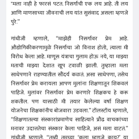
"मला नाही हे फारसं पटत. निसर्गाची एक लय आहे. ती लय
आणि माणसाच्या जीवनाची लय यांत सुसंवाद असला म्हणजे
पुरे.”
गांधीजी म्हणाले, “माझेही निसर्गावर प्रेम आहे.
औद्योगिकीकरणामुळे निसर्गाचा जो विनाश होतो, त्याला मी
विरोध केला आहे. माणूस यंत्राचा गुलाम होऊ नये, या माझ्या
मताची माझ्या देशात खूप टवाळी झाली. तुम्हाला मला
साधेपणाने राहण्यातील सौंदर्य कळतं. असा साधेपणा, तसेच
निसर्गावर प्रेम करायला आपण मुलांना शिक्षणातून शिकवलं
पाहिजे. मुलांवर निसर्गावर प्रेम करणारे शिक्षकच हे करू
शकतील. पण यासाठी मी तयार केलेल्या वर्षा शिक्षण
योजनेचा शिक्षकांनीच बोजवारा उडवला.” टॉलस्टॉय म्हणाले,
“शिक्षणातल्या संस्कारांप्रमाणेच साहित्याने प्रौढ वाचकांच्या
मनावर उदात्ततेचा संस्कार केला पाहिजे, असं मला वाटतं.”
गांधीजी म्हणाले, “तुम्ही तुमच्या ‘कला म्हणजे काय?’ या