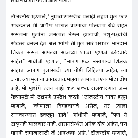
शिक्षणक्षेत्रात करता आले नाहीत.”
टॉलस्टॉय म्हणाले, “तुमच्यासारखीच मलाही लहान मुले फार
आवडतात. मी ग्रामीण भागात वास्नाया पोल्याना येथे राहत
असताना मुलांना जंगलात नेऊन झाडांची, पशू-पक्ष्यांची
ओळख करून देत असे आणि ती मुले सारे भराभर आनंदाने
शिकत असत. आपल्या आजच्या शाळा म्हणजे कोंडवाडे
आहेत.” गांधीजी म्हणाले, “आपण एक असामान्य शिक्षक
आहात. आपण मुलांसाठी ज्या गोष्टी लिहिल्या आहेत, त्या
जगातल्या मुलांना आवडतात. माझ्या स्वभावात एक मोठा दोष
आहे. मी मुलांचे रंजन नाही करू शकत. राजकारणात जन्म
गेल्यामुळे मी रुक्षपणे उपदेश करतो.” टॉलस्टॉय यावर हसून
म्हणाले, “कोणाला बिघडवायचे असेल, तर त्याला
राजकारणात ढकलून द्यावे.” गांधीजी म्हणाले, “पण ते
टाळूनही चालणार नाही. शासनसंस्थेत अनेक दोष आहेत, पण
मानवी समाजासाठी ती आवश्यक आहे.” टॉलस्टॉय म्हणाले,