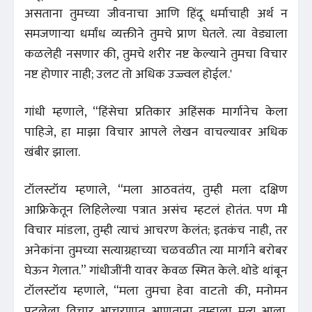
असताना तुमच्या जीवनाचा आणि हिंदू धर्माचाही अर्थ न
समजणाऱ्या धर्मांध व्यक्तीने तुमचे प्राण घेतले. त्या वेड्याला
कळलेही नसणार की, तुमचे शरीर नष्ट केल्याने तुमचा विचार
नष्ट होणार नाही; उलट तो अधिक उज्ज्वल होईल.'
गांधी म्हणाले, “हिंसेचा प्रतिकार अहिंसक मार्गानेच केला
पाहिजे, हा माझा विचार आपले लेखन वाचल्यावर अधिक
खंबीर झाला.
टॉलस्टॉय म्हणाले, “मला आठवतंय, तुम्ही मला दक्षिण
आफ्रिकेतून लिहिलेल्या पत्रात असंच म्हटलं होतंत. पण मी
विचार मांडला, तुम्ही त्याचं आचरण केलंत; इतकंच नाही, तर
अनेकांना तुमच्या सत्याग्रहाच्या चळवळीत त्या मार्गाने बरोबर
घेऊन गेलात.” गांधीजींनी यावर केवळ स्मित केले. थोडे थांबून
टॉलस्टॉय म्हणाले, “मला तुमचा हेवा वाटतो की, मनोमन
पटलेला विचार आचरणात आणताना तुम्हाला मृत्यू आला.