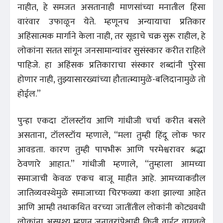
नाहीत, हे समजत असतानाही माणसांच्या मनातील हिंसा
वारंवार उफाळून येते. म्हणूनच अन्यायाचा प्रतिकार
अहिंसात्मक मार्गाने केला नाही, तर सूडाचे चक्र सुरू राहील, हे
लोकांना सतत सांगून जनसामान्यांवर सुसंस्कार करीत राहिले
पाहिजे. हा अहिंसक प्रतिकाराचा संस्कार शब्दांनी पुरेसा
होणार नाही, तुझ्यासारख्यांच्या हौतात्म्यामुळे-बलिदानामुळे तो
होईल.”
पुन्हा एकदा टॉलस्टॉय आणि गांधीजी चर्चा करीत बसले
असताना, टॉलस्टॉय म्हणाले, “मला तुम्ही हिंदू लोक फार
आवडता. कारण तुम्ही पापभीरू आणि परमेश्वरावर श्रद्धा
ठेवणारे आहात.” गांधीजी म्हणाले, “तुम्हाला आमच्या
समाजाची केवळ एकच बाजू माहीत आहे. आमच्याकडील
जातिव्यवस्थेमुळे समाजाच्या चिरफळ्या कशा झाल्या आहेत
आणि आम्ही तथाकथित वरच्या जातींतील लोकांनी कोट्यवधी
लोकांना अस्पृश्य म्हणून जनावरांपेक्षाही किती वाईट वागवले