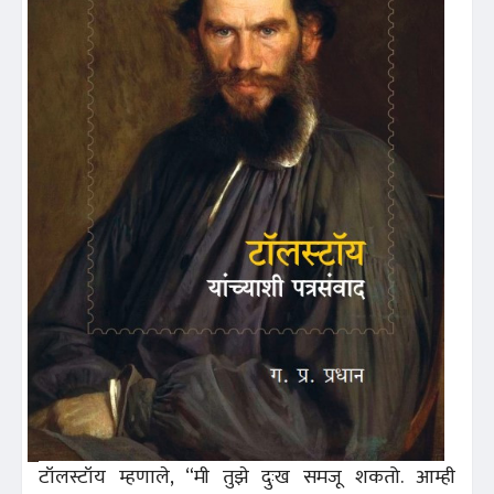
टॉलस्टॉय म्हणाले, “मी तुझे दुःख समजू शकतो. आम्ही