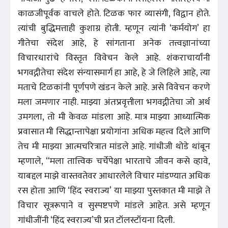
काळजीपूर्वक वाचले होते. टिळक फार व्यासंगी, विद्वान होते.
त्यांची बुद्धिमत्ताही कुशाग्र होती. म्हणून त्यांनी ‘कर्मयोग’ हा
गीतेचा संदेश आहे, हे सांगताना अनेक तत्त्वज्ञानांच्या
विचारधारांचे विस्तृत विवेचन केले आहे. शंकराचार्यांनी
भगवद्गीतेचा संदेश संन्यासमार्ग हा आहे, हे जे लिहिले आहे, त्या
मताचे टिळकांनी पूर्णपणे खंडन केले आहे. असे विवेचन करणे
मला जमणार नाही. माझ्या अंतःप्रवृत्तीला भगवद्गीतेचा जो अर्थ
उमगला, तो मी केवळ मांडला आहे. मात्र माझ्या आध्यात्मिक
प्रवासात मी सिद्धान्तापेक्षा प्रयोगांना अधिक महत्त्व दिले आणि
तेच मी माझ्या आत्मचरित्रात मांडले आहे. गांधीजी थोडे थांबून
म्हणाले, “मला तात्त्विक चर्चेपेक्षा भारताचे जीवन कसे व्हावे,
याबद्दल माझे वास्तवतेवर आधारलेले विचार मांडण्यात अधिक
रस होता आणि ‘हिंद स्वराज्य’ या माझ्या पुस्तकात मी माझे ते
विचार सूत्ररूपाने व सुस्पष्टपणे मांडले आहेत. असे म्हणून
गांधीजींनी ‘हिंद स्वराज्य’ची प्रत टॉलस्टॉयना दिली.