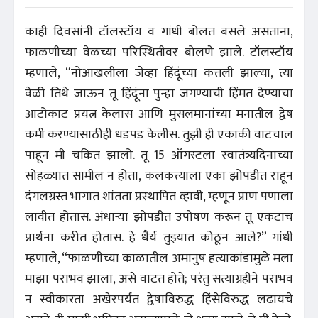
काही दिवसांनी टॉलस्टॉय व गांधी बोलत बसले असताना,
फाळणीच्या वेळच्या परिस्थितीवर बोलणे झाले. टॉलस्टॉय
म्हणाले, “नोआखलीला जेव्हा हिंदूंच्या कत्तली झाल्या, त्या
वेळी तिथे जाऊन तू हिंदूंना पुन्हा जगण्याची हिंमत देण्याचा
आटोकाट प्रयत्न केलास आणि मुसलमानांच्या मनातील द्वेष
कमी करण्यासाठीही धडपड केलीस. तुझी ही एकाकी वाटचाल
पाहून मी चकित झालो. तू 15 ऑगस्टला स्वातंत्र्यदिनाच्या
सोहळ्यात सामील न होता, कलकत्त्याला एका झोपडीत राहून
दंगलग्रस्त भागात शांतता प्रस्थापित व्हावी, म्हणून प्राण पणाला
लावीत होतास. अंधाऱ्या झोपडीत उपोषण करून तू एकटाच
प्रार्थना करीत होतास. हे धैर्य तुझ्यात कोठून आले?” गांधी
म्हणाले, “फाळणीच्या काळातील अमानुष हत्याकांडामुळे मला
माझा पराभव झाला, असे वाटत होते; परंतु सत्याग्रहीने पराभव
न स्वीकारता अखेरपर्यंत द्वेषाविरुद्ध हिंसेविरुद्ध लढायचे