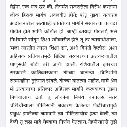
येईना. एक मात्र खरं की, तोपर्यंत राजसत्तेला विरोध करताना
लोक हिंसक मार्गच अवलंबीत होते; परंतु तुझ्या सत्याग्रह
आंदोलनातील सत्याग्रही शांततेच्या मार्गाने सरकारचा कायदा
मोडीत होते आणि कोर्टात ‘हो, आम्ही कायदा मोडला’, असे
निर्भयपणे सांगून शिक्षा स्वीकारीत होते. तू तर न्यायाधीशाला,
‘मला जास्तीत जास्त शिक्षा द्या’, अशी विनंती केलीस, अशा
अहिंसक प्रतिकारामुळे ब्रिटिश सरकारच्या अंतःकरणातील
माणुसकी थोडी तरी जागी झाली. रशियातील झारच्या
सरकारने क्रांतिकारकांना गोळ्या घातल्या. ब्रिटिशांनी
सत्याग्रहींना तुरुंगात डांबले. गोळ्या घातल्या नाहीत, याचे श्रेय
मी अन्यायाचा प्रतिकार अहिंसक मार्गाने करण्याच्या तुझ्या
निर्णयालाच देतो. तू लोकांना निर्भय बनवलंस. नंतर
चौरीचौऱ्याला पोलिसांनी अकारण केलेल्या गोळीबारामुळे
प्रक्षुब्ध झालेल्या जमावाने त्या पोलिसांचीच हत्या केली, त्या
वेळी तू लढा मागे घेण्याचा निर्णय घेतलास. नेहमीसारखे तुझे