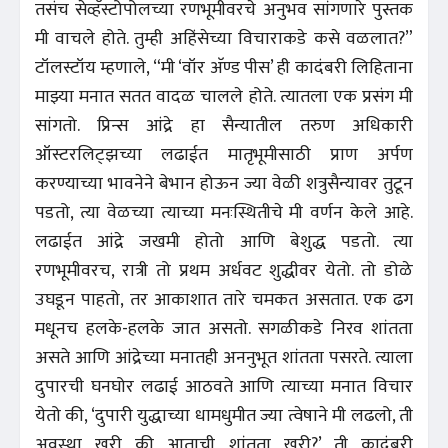
तसंच सेव्हॅस्टोपोलच्या रणभूमीवरचे अनुभव सांगणारे पुस्तक
मी वाचले होते. तुम्ही अहिंसेच्या विचाराकडे कसे वळलात?”
टॉलस्टॉय म्हणाले, “मी ‘वॉर अ‍ॅण्ड पीस’ ही कादंबरी लिहिताना
माझ्या मनात सतत वादळ चालले होते. त्यातला एक प्रसंग मी
सांगतो. प्रिन्स आंद्रे हा सैन्यातील तरुण अधिकारी
ऑस्टरलिट्झच्या लढाईत मातृभूमीसाठी प्राण अर्पण
करण्याच्या भावनेने बेभान होऊन ज्या वेळी शत्रुसैन्यावर तुटून
पडतो, त्या वेळच्या त्याच्या मनःस्थितीचे मी वर्णन केले आहे.
लढाईत आंद्रे जखमी होतो आणि बेशुद्ध पडतो. त्या
रणभूमीवरच, रात्री तो प्रथम अर्धवट शुद्धीवर येतो. तो डोळे
उघडून पाहतो, तर आकाशात तारे चमकत असतात. एक ढग
मधूनच हलके-हलके जात असतो. सगळीकडे निरव शांतता
असते आणि आंद्रेच्या मनातही अननुभूत शांतता पसरते. त्याला
दुपारची घनघोर लढाई आठवते आणि त्याच्या मनात विचार
येतो की, ‘दुपारी युद्धाच्या धामधुमीत ज्या त्वेषाने मी लढलो, ती
अवस्था खरी की आताची शांतता खरी?’ ती कादंबरी