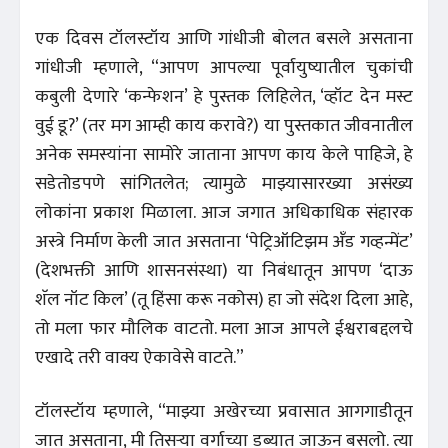
एक दिवस टॉलस्टॉय आणि गांधीजी बोलत बसले असताना
गांधीजी म्हणाले, “आपण आपल्या पूर्वायुष्यातील चुकांची
कबुली देणारे ‘कन्फेशन’ हे पुस्तक लिहिलेत, ‘व्हॉट देन मस्ट
वुई डू?’ (तर मग आम्ही काय करावे?) या पुस्तकात जीवनातील
अनेक समस्यांना सामोरे जाताना आपण काय केले पाहिजे, हे
सडेतोडपणे सांगितलेत; त्यामुळे माझ्यासारख्या असंख्य
लोकांना प्रकाश मिळाला. आज जगात अधिकाधिक संहारक
अस्त्रे निर्माण केली जात असताना ‘पेट्रिऑटिझम अँड गव्हन्मेंट’
(देशभक्ती आणि शासनसंस्था) या निबंधातून आपण ‘दाऊ
शॅल नॉट किल’ (तू हिंसा करू नकोस) हा जो संदेश दिला आहे,
तो मला फार मौलिक वाटतो. मला आज आपले ईश्वराबद्दलचे
एखादे तरी वाक्य ऐकावेसे वाटते.”
टॉलस्टॉय म्हणाले, “माझ्या अखेरच्या प्रवासात आगगाडीतून
जात असताना, मी तिसऱ्या वर्गाच्या डब्यात जाऊन बसलो. त्या