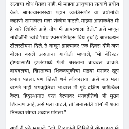
सत्याचा शोध घेतला नाही. मी माझ्या आयुष्यात सत्याचे प्रयोग
केले. आपल्यासारख्या महान व्यक्तीसमोर या प्रयोगांची
कहाणी सांगायला मला संकोच वाटतो. माझ्या आत्मकथेत मी
हे सारे लिहिले आहे, तीच मी आपल्याला देतो.” असे म्हणून
गांधीजींनी त्यांचे ‘माय एक्सपरिमेंट्स विथ ट्रुथ’ हे आत्मकथन
टॉलस्टॉयना दिले. ते वाचून झाल्यावर एक दिवस दोघे जण
बोलत बसले असताना गांधीजी म्हणाले, “मी बॅरिस्टर
होण्यासाठी इंग्लंडमध्ये गेलो असताना बायबल वाचले.
बायबलचा, ख्रिस्ताच्या शिकवणुकीचा माझ्या मनावर खूप
प्रभाव पडला. पण ख्रिस्ती धर्म स्वीकारावा, असे मात्र मला
वाटले नाही. भगवद्गीतेचा अभ्यास मी पुढे दक्षिण आफ्रिकेत
केला. हिंदुस्थानात परत गेल्यावर भगवद्गीतेची जी मुख्य
शिकवण आहे, असे मला वाटले, तो ‘अनासक्ती योग’ मी शक्य
तितक्या सोप्या शब्दांत मांडला.”
गांधीजी पुढे म्हणाले, “लो. टिळकांनी लिहिलेले गीतारहस्य मी