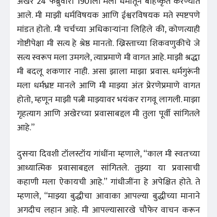
अखेर 24 फेब्रुवारी 1901ला मला धर्मातून बहिष्कृत करण्यात
आले. मी माझी धर्मविषयक आणि ईश्वरविषयक मते स्पष्टपणे
मांडत होतो. मी चर्चच्या अधिकाऱ्यांना लिहिले की, कोणत्याही
गोष्टीपेक्षा मी सत्य हे श्रेष्ठ मानतो. ख्रिस्ताच्या शिकवणुकीचे जे
सत्य स्वरूप मला उमगले, त्याप्रमाणे मी वागत आहे. माझी श्रद्धा
मी बदलू शकणार नाही. असा झाला माझा प्रवास. धर्मगुरूंनी
मला धर्मभ्रष्ट मानले आणि मी माझ्या अंतः प्रेरणेप्रमाणे वागत
होतो, म्हणून माझी पत्नी माझ्यावर भयंकर रागवू लागली. माझा
गृहत्याग आणि अखेरच्या प्रवासाबद्दल मी तुला पूर्वी सांगितले
आहे.”
दुसऱ्या दिवशी टॉलस्टॉय गांधींना म्हणाले, “काल मी स्वतःच्या
आध्यात्मिक प्रवासाबद्दल सांगितले. तुझ्या या प्रवासाची
कहाणी मला ऐकायची आहे.” गांधीजींना हे अपेक्षित होते. ते
म्हणाले, “माझ्या बुद्धीचा आवाका आपल्या बुद्धीच्या मानाने
अगदीच लहान आहे. मी आपल्यासारखे चौफेर वाचन करून