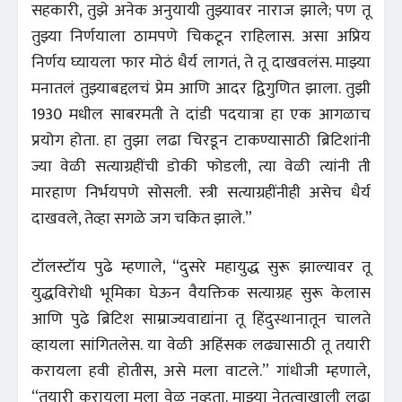
सहकारी, तुझे अनेक अनुयायी तुझ्यावर नाराज झाले; पण तू
तुझ्या निर्णयाला ठामपणे चिकटून राहिलास. असा अप्रिय
निर्णय घ्यायला फार मोठं धैर्य लागतं, ते तू दाखवलंस. माझ्या
मनातलं तुझ्याबद्दलचं प्रेम आणि आदर द्विगुणित झाला. तुझी
1930 मधील साबरमती ते दांडी पदयात्रा हा एक आगळाच
प्रयोग होता. हा तुझा लढा चिरडून टाकण्यासाठी ब्रिटिशांनी
ज्या वेळी सत्याग्रहींची डोकी फोडली, त्या वेळी त्यांनी ती
मारहाण निर्भयपणे सोसली. स्त्री सत्याग्रहींनीही असेच धैर्य
दाखवले, तेव्हा सगळे जग चकित झाले.”
टॉलस्टॉय पुढे म्हणाले, “दुसरे महायुद्ध सुरू झाल्यावर तू
युद्धविरोधी भूमिका घेऊन वैयक्तिक सत्याग्रह सुरू केलास
आणि पुढे ब्रिटिश साम्राज्यवाद्यांना तू हिंदुस्थानातून चालते
व्हायला सांगितलेस. या वेळी अहिंसक लढ्यासाठी तू तयारी
करायला हवी होतीस, असे मला वाटले.” गांधीजी म्हणाले,
“तयारी करायला मला वेळ नव्हता. माझ्या नेतृत्वाखाली लढा