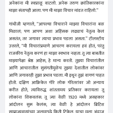
अनेकांना मी स्वप्नाळू वाटलो. अनेक तरुण क्रांतिकारकांना
माझा संतापही आला. पण मी माझा विचार मांडत राहिलो.”
गांधीजी म्हणाले, “आपल्या विचाराने माझ्या विचारांना बळ
मिळालं; पण आपण अशा अहिंसक लढ्याचं नेतृत्व केलं
असतंत, तर जगावर त्याचा प्रभाव पडला असता.” टॉलस्टॉय
उत्तरले, “मी विचारांप्रमाणे आचरण करायला हवं होतं, परंतु
राजकीय नेतृत्व करणं हा माझा स्वभाव नव्हता. तू त्या बाबतीत
माझ्यापेक्षा श्रेष्ठ आहेस, हे मान्य करतो. तुझ्या विचारांतील
आणि आचारातील सुसंगतीमुळेच तुझ्या देशातील लोकांवर
आणि जगावरही तुझा प्रभाव पडला. मी इथून तुझं वागणं पाहत
होतो. दक्षिण आफ्रिकेत गोरे लोक गोरेतरांवर जो अन्याय
करीत होते, त्याविरुद्ध शांततामय प्रतिकार करायला तू
लोकांना शिकवलंस. तू ज्या वेळी 1920 मध्ये असहकार
आंदोलन सुरू केलंस, त्या वेळी हे आंदोलन ब्रिटिश
साम्राज्यवाद्यांच्या जुलमापुढे किती टिकेल, याचा मला अंदाज