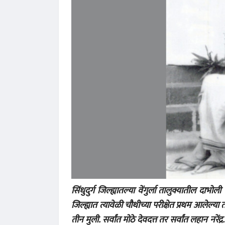
सिंधुदुर्ग जिल्ह्यातल्या वेंगुर्ला तालुक्यातील द
जिल्ह्यात त्यावेळी चौथीच्या परीक्षेत प्रथम आलेल्या
तीन मुली. सर्वांत मोठे देवदत्त तर सर्वांत लहान नरे