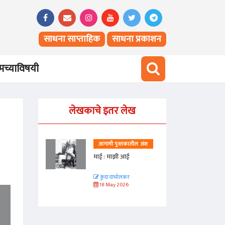
साधना साप्ताहिक
साधना प्रकाशन
च्याविषयी
लेखकाचे इतर लेख
तील अंश
आगामी पुस्तकातील अंश
माई : माझी आई
कुंदा दाभोलकर
18 May 2026