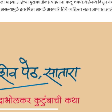
ला माझ्या आईच्या मुखकांतीकडे पाहताना कळू शकते. गीतेमध्ये दिसून ये
त असल्यामुळे इतरांपेक्षा आगळे असणारे तिचे व्यक्तित्व सतत जाणवत आल
चीन भेटीतील भाषणे - रवींद्रनाथ टागोर
(अनुवाद सानिया कर्णिक )