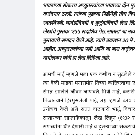
भावंडांच्या सोबतच अच्युतरावांच्या भावाच्या दोन मुली
कर्तबगार ठरली. त्यांच्या पुढच्या पिढीनेही तोच क
स्वतःविषयी, भावंडांविषयी व कुटुंबाविषयी लेख लि
लेखांचे पुस्तक '१५५ सदाशिव पेठ, सातारा' या ना
पुस्तकाचे संपादन केले आहे. त्याचे प्रकाशन 20 म
आहोत. अच्युतरावांच्या पत्नी आणि या बारा कर्तृत्वव
दाभोलकर यांनी हा लेख लिहिला आहे.
आमची माई म्हणजे मला एक कधीच न सुटलेले कोडे
त्या वेळी माझ्या मनासमोर तिच्या व्यक्तित्वा
संपन्न झालेले जीवन जाणवते. भित्री माई, करारी 
मिळाल्याने हिरमुसलेली माई, लग्न म्हणजे का
उगीचच केले असे सतत वाटणारी भाई, विचाराच्
सातारच्या साप्ताहिकातून लेख लिहून (१९३२ सप
सगळ्यांना धीर देणारी माई व दुसऱ्याच्या संकट