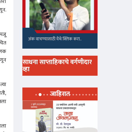
तरी
णून.
मजू
अंक वाचण्यासाठी येथे क्लिक करा..
ंचित
पालक
णून
साधना साप्ताहिकाचे वर्गणीदार
व्हा
त्या
जाहिरात
ोती,
तला
ाला