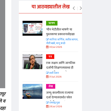
या आठवड्यातील लेख
भाषण
्ताकार
'चीन भेटीतील भाषणे' या
पुस्तकाचा प्रकाशनसोहळा
त
सानिया कर्णिक, सतीश बागल,
नीती बडवे, भानू काळे
30 Jul 2026
पत्र
न्मान जपणारी
एक सक्षम आणि जागतिक
्पिस
दर्जाची शिक्षणव्यवस्था ही
आणि मान्यवर
काळाची गरज आहे
शशी थरूर
31 Jul 2026
लेख
जम्मू-काश्मीरला राज्याचा
ापूर
दर्जा देण्यासंदर्भात फोल
ले व
ठरलेली आश्वासनं
रामचंद्र गुहा
28 Jul 2026
 दहा