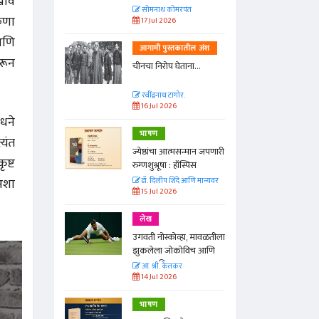
खावे
त
सोमनाथ कोमरपंत
ुणा
17 Jul 2026
आणि
तील अंश
आगामी पुस्तकातील अंश
रून
ा...
चीनचा निरोप घेताना...
रवींद्रनाथ टागोर.
16 Jul 2026
ंधने
भाषण
्यंत
न्मान जपणारी
ज्येष्ठांचा आत्मसन्मान जपणारी
ृष्ट
्पिस
रुग्णशुश्रूषा : हॉस्पिस
अशा
आणि मान्यवर
डॉ. दिलीप शिंदे आणि मान्यवर
15 Jul 2026
लेख
ा, मावळतीला
उगवती नोस्कोव्हा, मावळतीला
विच आणि
झुकलेला जोकोविच आणि
दरम्यान विम्बल्डन
आ. श्री. केतकर
14 Jul 2026
भाषण