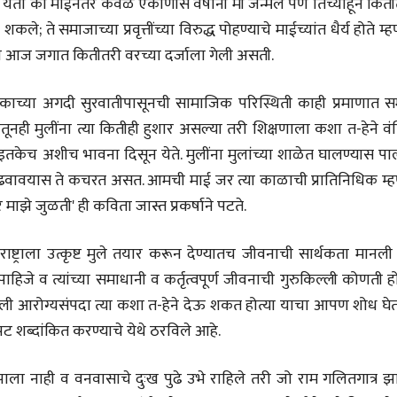
ेतो की माईनंतर केवळ एकोणीस वर्षांनी मी जन्मले पण तिच्याहून किती
; ते समाजाच्या प्रवृत्तींच्या विरुद्ध पोहण्याचे माईच्यांत धैर्य होते म्ह
ी आज जगात कितीतरी वरच्या दर्जाला गेली असती.
ाच्या अगदी सुरवातीपासूनची सामाजिक परिस्थिती काही प्रमाणात स
रातूनही मुलींना त्या कितीही हुशार असल्या तरी शिक्षणाला कशा त-हेने व
ूल-मूल इतकेच अशीच भावना दिसून येते. मुलींना मुलांच्या शाळेत घालण्यास 
 वाढवावयास ते कचरत असत. आमची माई जर त्या काळाची प्रातिनिधिक म्ह
ाझे जुळती' ही कविता जास्त प्रकर्षाने पटते.
राष्ट्राला उत्कृष्ट मुले तयार करून देण्यातच जीवनाची सार्थकता मानली 
जे व त्यांच्या समाधानी व कर्तृत्वपूर्ण जीवनाची गुरुकिल्ली कोणती ह
ांगली आरोग्यसंपदा त्या कशा त-हेने देऊ शकत होत्या याचा आपण शोध घे
ीय अर्थकारणावरील निबंध हे पुस्तक
ट शब्दांकित करण्याचे येथे ठरविले आहे.
ी करण्यासाठी येथे क्लिक करा.
ाला नाही व वनवासाचे दुःख पुढे उभे राहिले तरी जो राम गलितगात्र झ