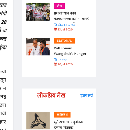
्रात
लेख
संगी
प्रधानांच्याच काय
पंतप्रधानांच्या राजीनाम्यानेही
क 28
प्रश्न सुटणार नाही, पण...
स्नेहलता जाधव
ी या
23 Jul 2026
 करत
EDITORIAL
ुंदा
Will Sonam
Wangchuk's Hunger
Strike Make a
Editor
Difference?
20 Jul 2026
्या
ंतून
ास न
लोकप्रिय लेख
इतर सर्व
ग्न
्या
मयी
व्यक्तिवेध
 फार
्ताकार
मूर्त दृश्याला अमूर्ताकार
देणारा चित्रकार