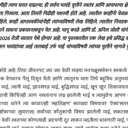
ही त्याच घरात वाढल्या. ही सर्वच भावंडे वृत्तीने स्वतंत्र आणि आपापल्या क्षेत
लेख
ित्ता गिरवला. आता तिसरी पिढीही यशस्वी होते आहे. त्यातील काहींनी वेळप्र
प्रधानांच्याच काय
पंतप्रधानांच्या राजीनाम्यानेही
हिले. काही आप्तस्वकीयांनीही त्यांच्याविषयी लेख लिहिले. त्यातील निवड
प्रश्न सुटणार नाही, पण...
स्नेहलता जाधव
वाने साधना प्रकाशनाकडून येत आहे. भानू काळे आणि डॉ. अनिल जोशी यांन
23 Jul 2026
े 2026 रोजी सातारा येथे होणार आहे. या पुस्तकातील एक लेख इथे प्रसिद्ध
EDITORIAL
ान भावंडांच्या आई ताराबाई उर्फ माई यांच्याविषयी त्यांच्या मुलीने म्हणजे क
Will Sonam
Wangchuk's Hunger
Strike Make a
Editor
Difference?
20 Jul 2026
 आहे. तिचा जीवनपट ज्या ज्या वेळी माझ्या मनःचक्षूसमोरून सरकतो त
चा एक वेगळाच पैलू दिसून येतो आणि त्यातूनच मला तिचे बहुविध अनुभवा
माई, त्यागी माई, ज्ञानसंपन्न माई, बुद्धिसंपन्न माई, खूप खूप शिकावय
य याची किंचितही जाण नसतानाच लग्न झालेली भाई व त्यामुळेच आपण ल
या धारेने त्या काळातही 'सहशिक्षण' सारख्या विषयावर 'ऐक्य'सारख
्टेंबरच्या सुमारास) सर्वांच्या कौतुकाची विषय झालेली माई, संकटस
व्यक्तिवेध
व्यक्तिवेध
ाचे वेळी स्वतःच्या कोणत्याही अडचणी दूर सारून मदतीला धावणारी माई,
मूर्त दृश्याला अमूर्ताकार
मूर्त दृश्याला अमूर
देणारा चित्रकार
देणारा चित्रकार