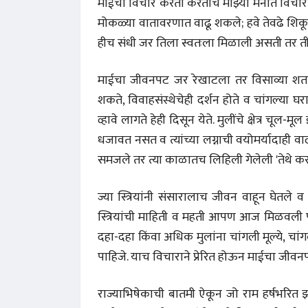
माईचा विचार करता करताच माझ्या मनात विचार य
मोकळ्या वातावरणात वाढू शकले; हवे तेवढे शिकू शकले
हीच संधी जर तिला स्वतःला मिळाली असती तर त
माईचा जीवनपट जर रेखाटला तर विसाव्या शतक
शकते, विवाहसंस्थेचेही दर्शन होते व चांगल्या घ
व्हावे लागते हेही दिसून येते. मुलींचे क्षेत्र च
धजावत नसत व त्यांच्या लग्नाची वयोमर्यादाही
समजले तर त्या काळातच लिहिली गेलेली 'तेथे कर म
ज्या स्त्रियांनी संसारालाच जीवन वाहून घेतले व 
स्त्रियांची माहिती व महती आपण आज मिळवली पाहि
दहा-दहा किंवा अधिक मुलांना चांगली मूल्ये, च
 करण्यासाठी
धार्मिक व सामाजिक सुधारणा हे पुस्तक खरेदी
भारत
पाहिजे. याच विचाराने प्रेरित होऊन माईचा जीवनप
करण्यासाठी येथे क्लिक करा.
खरेद
राज्याभिषेकाची बातमी ऐकून जो राम हर्षभरित झ