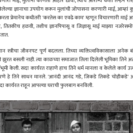
ारी माई, मुलांना कोणता आहार द्यावा, त्यांचे आरोग्य कशा तन्हेने रा
सोमनाथ कोमरपंत
सोमनाथ कोमरपं
लेल्या ज्ञानाचा उपयोग करून मुलांची जोपासना करणारी माई, आम्हां क
17 Jul 2026
17 Jul 2026
 करता प्रेमानेच कधीतरी 'करतेस का एवढे काम' म्हणून विचारणारी माई 
आगामी पुस्तकातील अंश
आगामी पुस्तका
, तितकीच हळवी, तशीच ज्ञानपिपासू व जिज्ञासू माई माझ्या नजरेसमो
चीनचा निरोप घेताना...
चीनचा निरोप घेतान
तात.
रवींद्रनाथ टागोर.
रवींद्रनाथ टागोर.
16 Jul 2026
16 Jul 2026
्ववान स्त्रीचा जीवनपट पूर्ण बदलला. तिच्या व्यक्तित्वविकासाला अनेक ब
भाषण
भाषण
ती झुरत बसली नाही. त्या काळच्या समाजात तिला दिलेली भूमिका तिने अत
ज्येष्ठांचा आत्मसन्मान जपणारी
ज्येष्ठांचा आत्मस
 केली. सदा कार्यरत राहाणे हाच तिने धर्म मानला व केलेले कार्य उत्क
रुग्णशुश्रूषा : हॉस्पिस
रुग्णशुश्रूषा : हॉस
करणे हे तिने साधन मानले. 'आनंदी आनंद गडे, जिकडे तिकडे चोहीकडे' 
डॉ. दिलीप शिंदे आणि मान्यवर
डॉ. दिलीप शिंदे 
15 Jul 2026
15 Jul 2026
 सदा कार्यरत राहून आपल्या घराची फुलबाग बनविली.
लेख
लेख
उगवती नोस्कोव्हा, मावळतीला
उगवती नोस्कोव्ह
झुकलेला जोकोविच आणि
झुकलेला जोको
दरम्यान विम्बल्डन
दरम्यान विम्बल्डन
आ. श्री. केतकर
आ. श्री. केतकर
14 Jul 2026
14 Jul 2026
भाषण
भाषण