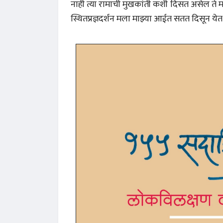
नाही त्या रामाची मुखकांती कशी दिसत असेल ते म
स्थितप्रज्ञदर्शन मला माझ्या आईत सतत दिसून ये