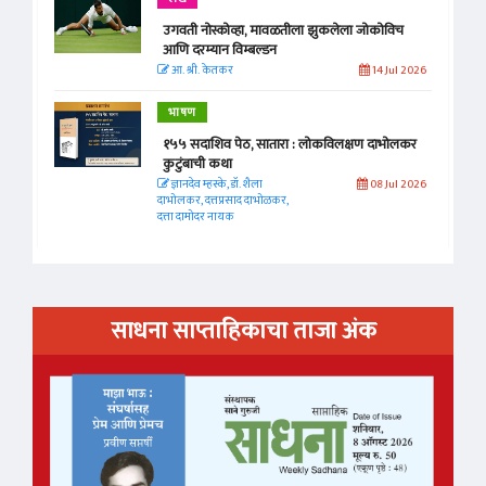
उगवती नोस्कोव्हा, मावळतीला झुकलेला जोकोविच
आणि दरम्यान विम्बल्डन
आ. श्री. केतकर
14 Jul 2026
भाषण
१५५ सदाशिव पेठ, सातारा : लोकविलक्षण दाभोलकर
कुटुंबाची कथा
ज्ञानदेव म्हस्के, डॉ. शैला
08 Jul 2026
दाभोलकर, दत्तप्रसाद दाभोळकर,
दत्ता दामोदर नायक
साधना साप्ताहिकाचा ताजा अंक