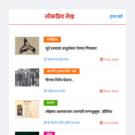
लोकप्रिय लेख
इतर सर्व
व्यक्तिवेध
मूर्त दृश्याला अमूर्ताकार देणारा चित्रकार
सोमनाथ कोमरपंत
17 Jul 2026
आगामी पुस्तकातील अंश
चीनचा निरोप घेताना...
रवींद्रनाथ टागोर.
16 Jul 2026
भाषण
ज्येष्ठांचा आत्मसन्मान जपणारी रुग्णशुश्रूषा : हॉस्पिस
डॉ. दिलीप शिंदे आणि मान्यवर
15 Jul 2026
लेख