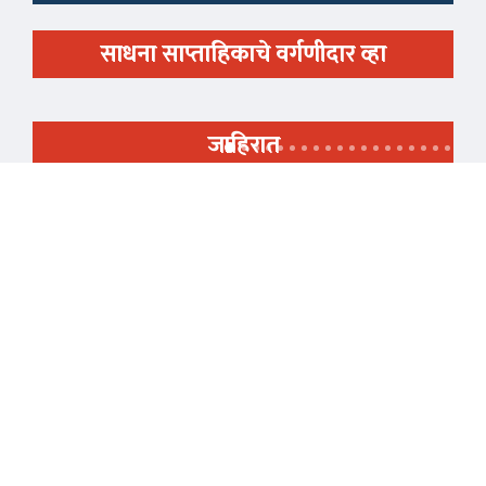
साधना साप्ताहिकाचे वर्गणीदार व्हा
जाहिरात