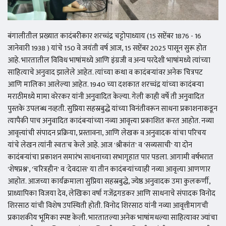
बंगालीतील प्रख्यात कादंबरीकार शरच्चंद्र चट्टोपाध्याय (15 सप्टेंबर 1876 - 16
जानेवारी 1938 ) यांचे 150 वे जयंती वर्ष आज, 15 सप्टेंबर 2025 पासून सुरू होत
आहे. भारतातील विविध भाषांमध्ये आणि इंग्रजी व अन्य परदेशी भाषांमध्ये त्यांच्या
साहित्याचे अनुवाद झालेले आहेत. त्यांच्या कथा व कादंबऱ्यांवर अनेक चित्रपट
आणि मालिका आलेल्या आहेत. 1940 च्या दशकात शरच्चंद्र यांच्या कादंबऱ्या
मराठीमध्ये मामा वरेरकर यांनी अनुवादित केल्या. गेली काही वर्षे ती अनुवादित
पुस्तके उपलब्ध नव्हती. सुप्रिया सहस्रबुद्धे यांच्या विनंतीवरून साधना प्रकाशनाकडून
त्यापैकी पाच अनुवादित कादंबऱ्यांच्या नव्या आवृत्त्या प्रकाशित करत आहोत. नव्या
आवृत्त्यांची संपादन प्रक्रिया, प्रस्तावना, आणि लेखक व अनुवादक यांचा परिचय
यांचे लेखन त्यांनी स्वतःच केले आहे. आज 'श्रीकांत' व 'सव्यसाची' या दोन
कादंबऱ्यांचा प्रकाशन समारंभ साधनाच्या सभागृहात पार पडला. आगामी वर्षभरात
'शेषप्रश्न', 'चरित्रहीन' व 'देवदास' या तीन कादंबऱ्यांच्याही नव्या आवृत्त्या आणणार
आहोत. आजच्या कार्यक्रमाला सुप्रिया सहस्रबुद्धे, ज्येष्ठ अनुवादक उमा कुलकर्णी,
प्राध्यापिका विजया देव, लेखिका वर्षा गजेंद्रगडकर आणि साधनाचे संपादक विनोद
शिरसाठ यांची विशेष उपस्थिती होती. विनोद शिरसाठ यांनी नव्या आवृत्तीमागची
प्रकाशकीय भूमिका स्पष्ट केली. भारतातल्या अनेक भाषांमधल्या साहित्यावर ज्यांचा