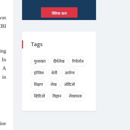
क्लिक करा
was
CBI
Tags
ing
 In
मुलाखत
दीर्घलेख
रिपोर्ताज
. A
इंग्लिश
शेती
आरोग्य
 in
शिक्षण
लेख
ऑडिओ
व्हिडिओ
विज्ञान
लेखमाला
ine