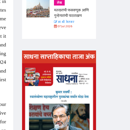
 in
लेख
tes
णूक आणि
मतदारांची फसवणूक आणि
राखण
गुन्हेगारांची पाठराखण
eme
आ. श्री. केतकर
07 Jul 2026
eve
 it
and
ing
साधना साप्ताहिकाचा ताजा अंक
024
अंक वाचण्या
and
rst
our
ive
for