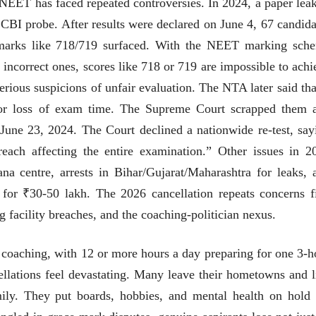
. NEET has faced repeated controversies. In 2024, a paper leak
लेख
लेख
 CBI probe. After results were declared on June 4, 67 candida
मतदारांची फसवणूक आणि
मतदारांची फसव
गुन्हेगारांची पाठराखण
गुन्हेगारांची पाठ
 marks like 718/719 surfaced. With the NEET marking sch
आ. श्री. केतकर
आ. श्री. केतकर
07 Jul 2026
07 Jul 2026
 incorrect ones, scores like 718 or 719 are impossible to achi
rious suspicions of unfair evaluation. The NTA later said that
for loss of exam time. The Supreme Court scrapped them 
 June 23, 2024. The Court declined a nationwide re-test, say
each affecting the entire examination.” Other issues in 2
वाचण्यासाठी येथे क्लिक करा..
अंक वाचण्यासाठी येथे क्लिक करा..
a centre, arrests in Bihar/Gujarat/Maharashtra for leaks, 
 for ₹30-50 lakh. The 2026 cancellation repeats concerns fi
 facility breaches, and the coaching-politician nexus.
 coaching, with 12 or more hours a day preparing for one 3-h
llations feel devastating. Many leave their hometowns and l
ily. They put boards, hobbies, and mental health on hold 