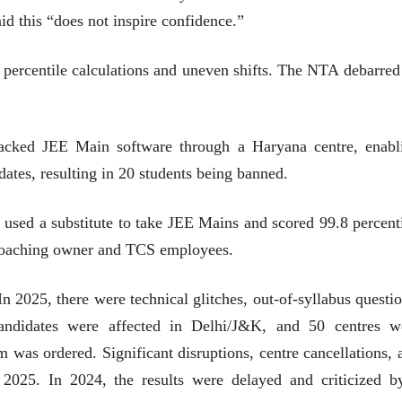
d this “does not inspire confidence.”
n percentile calculations and uneven shifts. The NTA debarred
hacked JEE Main software through a Haryana centre, enabl
dates, resulting in 20 students being banned.
used a substitute to take JEE Mains and scored 99.8 percenti
 coaching owner and TCS employees.
चीन भेटीतील भाषणे - रवींद्रनाथ टागोर
025, there were technical glitches, out-of-syllabus questio
(अनुवाद सानिया कर्णिक )
 candidates were affected in Delhi/J&K, and 50 centres w
was ordered. Significant disruptions, centre cancellations, 
2025. In 2024, the results were delayed and criticized b