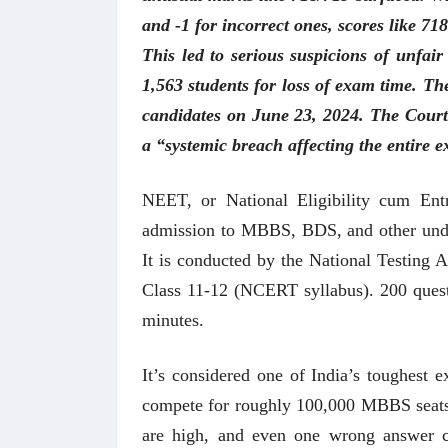
and -1 for incorrect ones, scores like 7
This led to serious suspicions of unfai
1,563 students for loss of exam time. T
candidates on June 23, 2024. The Court 
a “systemic breach affecting the entire 
NEET, or National Eligibility cum Entra
admission to MBBS, BDS, and other under
It is conducted by the National Testing
Class 11-12 (NCERT syllabus). 200 quest
minutes.
It’s considered one of India’s toughest 
compete for roughly 100,000 MBBS seats, 
are high, and even one wrong answer c