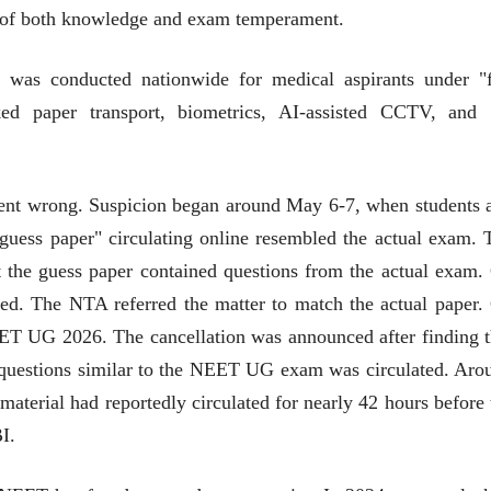
सोमनाथ कोमरपंत
सोमनाथ कोमरपं
st of both knowledge and exam temperament.
17 Jul 2026
17 Jul 2026
आगामी पुस्तकातील अंश
आगामी पुस्तका
as conducted nationwide for medical aspirants under "f
चीनचा निरोप घेताना...
चीनचा निरोप घेतान
cked paper transport, biometrics, AI-assisted CCTV, and
रवींद्रनाथ टागोर.
रवींद्रनाथ टागोर.
16 Jul 2026
16 Jul 2026
 went wrong. Suspicion began around May 6-7, when students 
लेख
लेख
उगवती नोस्कोव्हा, मावळतीला
उगवती नोस्कोव्ह
"guess paper" circulating online resembled the actual exam. 
झुकलेला जोकोविच आणि
झुकलेला जोको
the guess paper contained questions from the actual exam.
दरम्यान विम्बल्डन
दरम्यान विम्बल्डन
आ. श्री. केतकर
आ. श्री. केतकर
14 Jul 2026
14 Jul 2026
ved. The NTA referred the matter to match the actual paper.
ET UG 2026. The cancellation was announced after finding t
भाषण
भाषण
१५५ सदाशिव पेठ, सातारा :
१५५ सदाशिव पेठ,
0 questions similar to the NEET UG exam was circulated. Aro
लोकविलक्षण दाभोलकर
लोकविलक्षण दा
material had reportedly circulated for nearly 42 hours before 
कुटुंबाची कथा
कुटुंबाची कथा
ज्ञानदेव म्हस्के, डॉ. शैला
ज्ञानदेव म्हस्के, डॉ
दाभोलकर, दत्तप्रसाद दाभोळकर,
दाभोलकर, दत्तप्रसा
I.
दत्ता दामोदर नायक
दत्ता दामोदर नायक
08 Jul 2026
08 Jul 2026