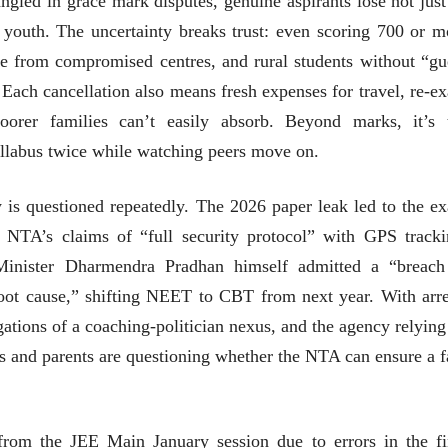
gled in grace mark disputes, genuine aspirants lose not just
e youth. The uncertainty breaks trust: even scoring 700 or m
ge from compromised centres, and rural students without “gu
. Each cancellation also means fresh expenses for travel, re-e
orer families can’t easily absorb. Beyond marks, it’s 
yllabus twice while watching peers move on.
y is questioned repeatedly. The 2026 paper leak led to the e
 NTA’s claims of “full security protocol” with GPS tracki
inister Dharmendra Pradhan himself admitted a “breach
t cause,” shifting NEET to CBT from next year. With arre
gations of a coaching-politician nexus, and the agency relying
ts and parents are questioning whether the NTA can ensure a fa
ीय अर्थकारणावरील निबंध हे पुस्तक
ी करण्यासाठी येथे क्लिक करा.
rom the JEE Main January session due to errors in the fi