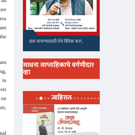
 an
ore
ess
xam
the
अंक वाचण्यासाठी येथे क्लिक करा..
xam
साधना साप्ताहिकाचे वर्गणीदार
व्हा
ng,
 in
sts
जाहिरात
 on
ir,
nal