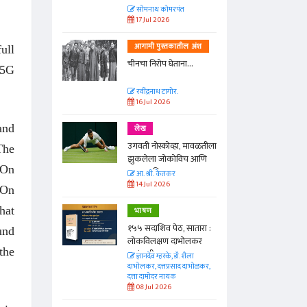
त
सोमनाथ कोमरपंत
17 Jul 2026
तील अंश
आगामी पुस्तकातील अंश
ull
ा...
चीनचा निरोप घेताना...
 5G
रवींद्रनाथ टागोर.
16 Jul 2026
and
लेख
ा, मावळतीला
उगवती नोस्कोव्हा, मावळतीला
The
विच आणि
झुकलेला जोकोविच आणि
 On
दरम्यान विम्बल्डन
आ. श्री. केतकर
14 Jul 2026
 On
hat
भाषण
 सातारा :
१५५ सदाशिव पेठ, सातारा :
und
भोलकर
लोकविलक्षण दाभोलकर
the
कुटुंबाची कथा
. शैला
ज्ञानदेव म्हस्के, डॉ. शैला
द दाभोळकर,
दाभोलकर, दत्तप्रसाद दाभोळकर,
दत्ता दामोदर नायक
08 Jul 2026