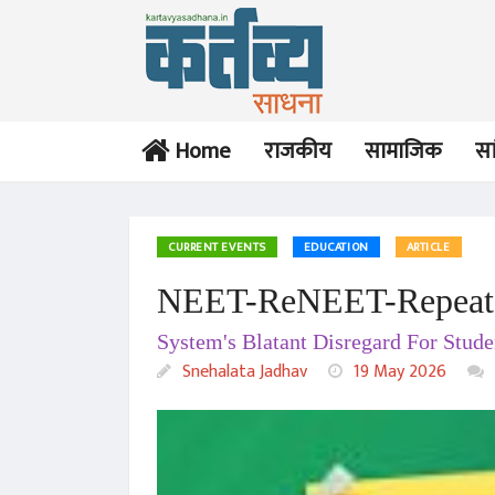
Home
राजकीय
सामाजिक
सा
CURRENT EVENTS
EDUCATION
ARTICLE
NEET-ReNEET-Repeat
System's Blatant Disregard For Stude
Snehalata Jadhav
19 May 2026