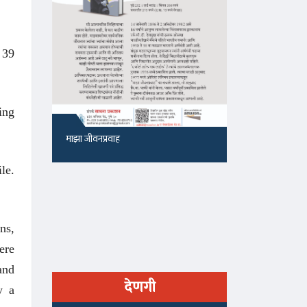
 39
ing
माझा जीवनप्रवाह
१५५, सदाशिव 
le.
ns,
ere
and
देणगी
y a