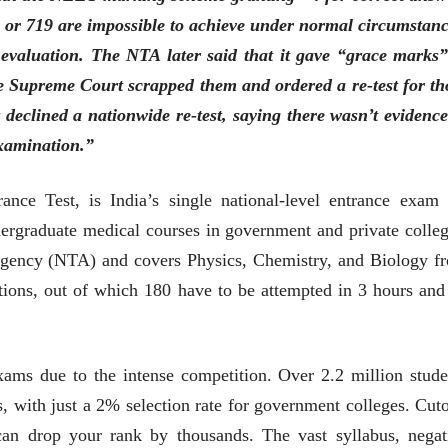
लेख
18 or 719 are impossible to achieve under normal circumstanc
प्रधानांच्याच काय
r evaluation. The NTA later said that it gave “grace marks”
पंतप्रधानांच्या राजीनाम्यानेही
प्रश्न सुटणार नाही, पण...
he Supreme Court scrapped them and ordered a re-test for th
स्नेहलता जाधव
23 Jul 2026
declined a nationwide re-test, saying there wasn’t evidence
EDITORIAL
examination.”
Will Sonam
Wangchuk's Hunger
nce Test, is India’s single national-level entrance exam 
Strike Make a
Editor
Difference?
20 Jul 2026
graduate medical courses in government and private colleg
 Agency (NTA) and covers Physics, Chemistry, and Biology f
ions, out of which 180 have to be attempted in 3 hours and
exams due to the intense competition. Over 2.2 million stude
व्यक्तिवेध
व्यक्तिवेध
with just a 2% selection rate for government colleges. Cuto
मूर्त दृश्याला अमूर्ताकार
मूर्त दृश्याला अमूर
an drop your rank by thousands. The vast syllabus, negat
देणारा चित्रकार
देणारा चित्रकार