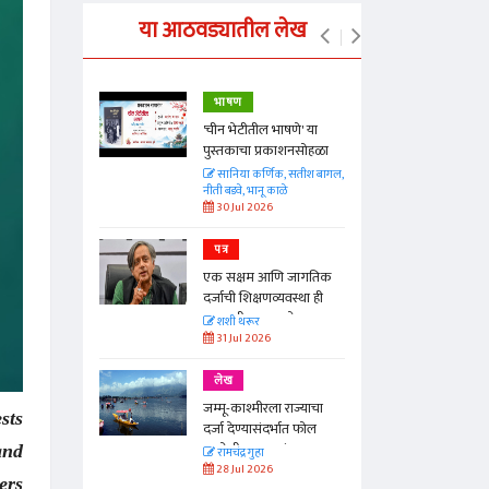
या आठवड्यातील लेख
भाषण
्ताकार
'चीन भेटीतील भाषणे' या
पुस्तकाचा प्रकाशनसोहळा
त
सानिया कर्णिक, सतीश बागल,
नीती बडवे, भानू काळे
30 Jul 2026
पत्र
न्मान जपणारी
एक सक्षम आणि जागतिक
्पिस
दर्जाची शिक्षणव्यवस्था ही
आणि मान्यवर
काळाची गरज आहे
शशी थरूर
31 Jul 2026
लेख
जम्मू-काश्मीरला राज्याचा
sts
दर्जा देण्यासंदर्भात फोल
ठरलेली आश्वासनं
and
रामचंद्र गुहा
28 Jul 2026
ers