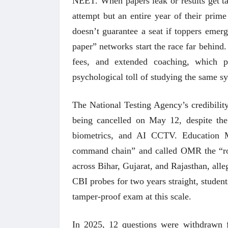
NEET. When papers leak or results get tan
attempt but an entire year of their prim
doesn’t guarantee a seat if toppers emer
paper” networks start the race far behind
fees, and extended coaching, which po
psychological toll of studying the same s
The National Testing Agency’s credibilit
being cancelled on May 12, despite the
biometrics, and AI CCTV. Education M
command chain” and called OMR the “roo
across Bihar, Gujarat, and Rajasthan, alle
CBI probes for two years straight, studen
 करण्यासाठी
धार्मिक व सामाजिक सुधारणा हे पुस्तक खरेदी
भारत
करण्यासाठी येथे क्लिक करा.
खरेद
tamper-proof exam at this scale.
In 2025, 12 questions were withdrawn f