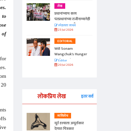
लेख
es.
प्रधानांच्याच काय
 to
पंतप्रधानांच्या राजीनाम्यानेही
प्रश्न सुटणार नाही, पण...
ose
स्नेहलता जाधव
23 Jul 2026
 of
EDITORIAL
Will Sonam
Wangchuk's Hunger
for
Strike Make a
Editor
Difference?
20 Jul 2026
es.
rom
 20
लोकप्रिय लेख
इतर सर्व
nts
व्यक्तिवेध
ffs
्ताकार
मूर्त दृश्याला अमूर्ताकार
ive
देणारा चित्रकार