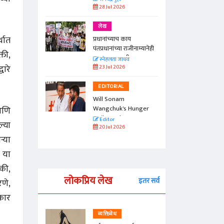
28 Jul 2026
लेख
थात
प्रधानांच्याच काय
पंतप्रधानांच्या राजीनाम्यानेही
्ती,
प्रश्न सुटणार नाही, पण...
स्नेहलता जाधव
वारे
23 Jul 2026
EDITORIAL
Will Sonam
Wangchuk's Hunger
 आणि
Strike Make a
Editor
ल्या
Difference?
20 Jul 2026
ऱ्या
 या
की,
लोकप्रिय लेख
इतर सर्व
रणे,
कार
व्यक्तिवेध