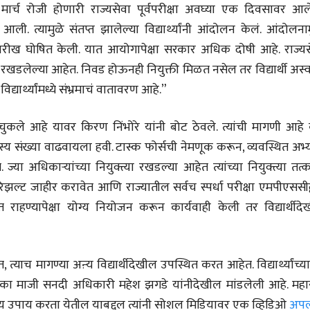
1 मार्च रोजी होणारी राज्यसेवा पूर्वपरीक्षा अवघ्या एक दिवसावर आल
भाषण
भाषण
१५५ सदाशिव पेठ, सातारा :
१५५ सदाशिव पेठ,
 त्यामुळे संतप्त झालेल्या विद्यार्थ्यांनी आंदोलन केलं. आंदोलनाम
लोकविलक्षण दाभोलकर
लोकविलक्षण दा
ख घोषित केली. यात आयोगापेक्षा सरकार अधिक दोषी आहे. राज्यस
कुटुंबाची कथा
कुटुंबाची कथा
ज्ञानदेव म्हस्के, डॉ. शैला
ज्ञानदेव म्हस्के, डॉ
दाभोलकर, दत्तप्रसाद दाभोळकर,
दाभोलकर, दत्तप्रसा
्त्या रखडलेल्या आहेत. निवड होऊनही नियुक्ती मिळत नसेल तर विद्यार्थी अस्
दत्ता दामोदर नायक
दत्ता दामोदर नायक
08 Jul 2026
08 Jul 2026
्यार्थ्यांमध्ये संभ्रमाचं वातावरण आहे.”
से चुकले आहे यावर किरण निंभोरे यांनी बोट ठेवले. त्यांची मागणी आहे
य संख्या वाढवायला हवी. टास्क फोर्सची नेमणूक करून, व्यवस्थित अभ्
्या अधिकाऱ्यांच्या नियुक्त्या रखडल्या आहेत त्यांच्या नियुक्त्या तत
 रिझल्ट जाहीर करावेत आणि राज्यातील सर्वच स्पर्धा परीक्षा एमपीएससीद्
वाचण्यासाठी येथे क्लिक करा..
अंक वाचण्यासाठी येथे क्लिक करा..
 राहण्यापेक्षा योग्य नियोजन करून कार्यवाही केली तर विद्यार्थीदे
, त्याच मागण्या अऩ्य विद्यार्थीदेखील उपस्थित करत आहेत. विद्यार्थ्यांच्य
ूमिका माजी सनदी अधिकारी महेश झगडे यांनीदेखील मांडलेली आहे. महाराष
य उपाय करता येतील याबद्दल त्यांनी सोशल मिडियावर एक व्हिडिओ
अप