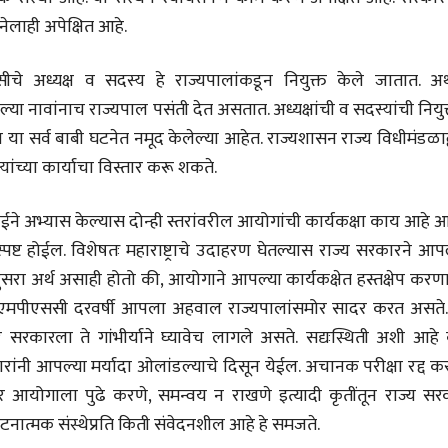
28 Jul 2026
घटनेलाही अपेक्षित आहे.
लेख
े अध्यक्ष व सदस्य हे राज्यपालांकडून नियुक्त केले जातात. अर्
प्रधानांच्याच काय
पंतप्रधानांच्या राजीनाम्यानेही
ठवलेल्या नावांनाच राज्यपाल पसंती देत असतात. अध्यक्षांची व सदस्यांची नियुक
प्रश्न सुटणार नाही, पण...
स्नेहलता जाधव
ाल या सर्व बाबी घटनेत नमूद केलेल्या आहेत. राज्यशासन राज्य विधीमंडळाद्
23 Jul 2026
ांच्या कार्याचा विस्तार करू शकते.
EDITORIAL
Will Sonam
Wangchuk's Hunger
ईने अभ्यास केल्यास दोन्ही स्तरांवरील आयोगांची कार्यकक्षा काय आहे
Strike Make a
Editor
स्पष्ट होईल. विशेषतः महाराष्ट्राचे उदाहरण घेतल्यास राज्य सरकारने आप
Difference?
20 Jul 2026
सरा अर्थ असाही होतो की, आयोगाने आपल्या कार्यकक्षेत हस्तक्षेप करणा
र एमपीएससी दरवर्षी आपला अहवाल राज्यपालांसमोर सादर करत असते.
सरकारला ते गांभीर्याने घ्यावेच लागले असते. सद्यःस्थिती अशी आहे 
कारांनी आपल्या मर्यादा ओलांडल्याचे दिसून येईल. अचानक परीक्षा रद्द क
तर आयोगाला पुढे करणे, समन्वय न राखणे इत्यादी कृतींतून राज्य सर
घटनात्मक संस्थेप्रति किती संवेदनशील आहे हे समजते.
व्यक्तिवेध
व्यक्तिवेध