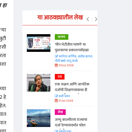
 हा
या आठवड्यातील लेख
ऱ्या
रुटी
भाषण
्ताकार
'चीन भेटीतील भाषणे' या
रशी
पुस्तकाचा प्रकाशनसोहळा
तरता
त
सानिया कर्णिक, सतीश बागल,
नीती बडवे, भानू काळे
 अशा
30 Jul 2026
पत्र
न्मान जपणारी
एक सक्षम आणि जागतिक
्पिस
च्या
दर्जाची शिक्षणव्यवस्था ही
आणि मान्यवर
काळाची गरज आहे
2 हे
शशी थरूर
31 Jul 2026
ेत.
लेख
यात
जम्मू-काश्मीरला राज्याचा
मात
दर्जा देण्यासंदर्भात फोल
च्या
ठरलेली आश्वासनं
रामचंद्र गुहा