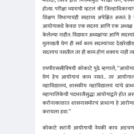
मर्यादा, तसंच इतर नियमांमुळे परीक्षा घेणं, 
होत्या. परीक्षा घ्यायची म्हटलं की जिल्हाधिकाऱ्या
शिक्षण विभागाचंही साहाय्य अपेक्षित असतं. 
आयोगाकडे केवळ एक सदस्य आणि एक अध्यक्ष अशा द
केलेल्या नाहीत. विद्यमान अध्यक्षांचा आणि सदस्
मुलाखती घेणं ही सर्व कामं सदस्यांच्या देखरे
सदस्यच नसतील तर ही कामं होणं शक्यच नाही त्याम
एमपीएससीविषयी कोकाटे पुढे म्हणाले, “आयोगा
घेणं हेच आयोगाचं काम नसतं... तर आयोगाला र
महाविद्यालयं, शासकीय महाविद्यालयं यांचे प्राध्य
महापालिकेची पदभरतीसुद्धा आयोगाद्वारे होत अस
करोनाकाळात शासनासमोरचं प्राधान्य हे आरोग्य, का
करायला हवा.”
कोकाटे सरांनी आयोगाची नेमकी काय अडचण आहे हे