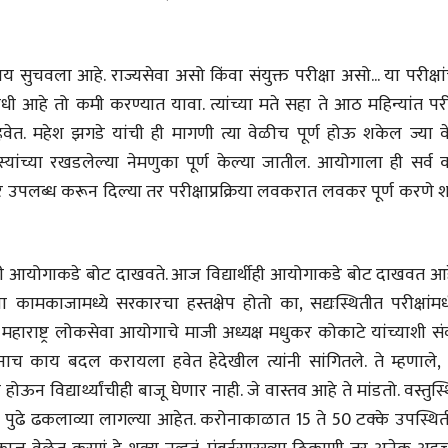
ुचवला आहे. राज्यसेवा असो किंवा संयुक्त परीक्षा असो... या परीक्षां
आहे तो कमी करण्यात यावा. त्यांच्या मते सहा ते आठ महिन्यांत परीक
 हवेत. महेश झगडे यांची ही मागणी त्या वेळीच पूर्ण होऊ शकेल ज्या व
ांच्या रखडलेल्या नेमणुका पूर्ण केल्या जातील. आयोगाला ही सर्व क
उपलब्ध करून दिल्या तर परीक्षाप्रक्रिया लवकरात लवकर पूर्ण करणे श
ही आयोगाकडे बोट दाखवते. आज विद्यार्थीही आयोगाकडे बोट दाखवत आह
मकाजामध्ये सरकारचा हस्तक्षेप होतो का, सद्यःस्थितीत परीक्षांम
ाराष्ट्र लोकसेवा आयोगाचे माजी अध्यक्ष मधुकर कोकाटे यांच्याशी सं
ाच काय बदल करायला हवेत हेदेखील त्यांनी सांगितले. ते म्हणाले, 
विद्यार्थ्यांचीही बाजू घेणार नाही. जे वास्तव आहे ते मांडतो. वस्तुस्
ीय अर्थकारणावरील निबंध हे पुस्तक
ी करण्यासाठी येथे क्लिक करा.
 पुढे ढकलाव्या लागल्या आहेत. करोनाकाळात 15 ते 50 टक्के उपस्थित