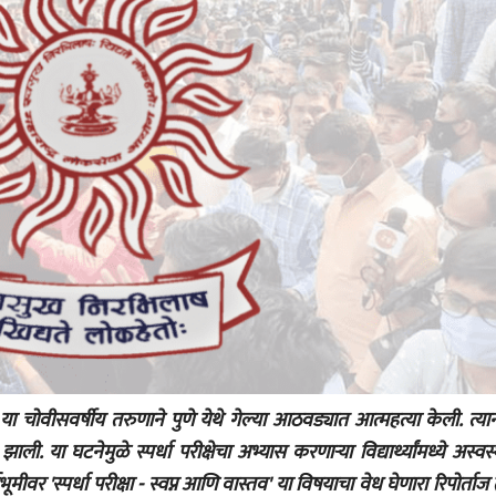
आपण संपवूच कसं शकतो?
सतीश देशपांडे
26 Jun 2023
परिचय
मराठी वाचकांच्या आर्थिक
जाणिवा वाढवणारे पुस्तक
सतीश देशपांडे
24 Sep 2021
रिपोर्ताज
दोष विद्यार्थ्यांचा नसून
आपल्या शैक्षणिक–आर्थिक
धोरणांचा आहे!
सतीश देशपांडे
14 Jul 2021
रिपोर्ताज
एमपीएससीमध्ये राजकीय
हस्तक्षेप नको!
र या चोवीसवर्षीय तरुणाने पुणे येथे गेल्या आठवड्यात आत्महत्या केली. त्या
सतीश देशपांडे
15 Jul 2021
 या घटनेमुळे स्पर्धा परीक्षेचा अभ्यास करणार्‍या विद्यार्थ्यांमध्ये अस्वस
ूमीवर 'स्पर्धा परीक्षा - स्वप्न आणि वास्तव' या विषयाचा वेध घेणारा रिपोर्ताज