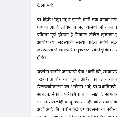
केला आहे.
या व्हिडिओतून महेश झगडे यांनी एक वेगळा उपाय स
घोषणा आणि अंतिम निकाल यांमध्ये जो कालावधी 
प्रक्रिया पूर्ण होऊन हे निकाल घोषित व्हायला
आयोगाच्या सदस्यांची संख्या वाढेल आणि सदस्य
करण्यासाठी लागणारे मनुष्यबळ, सोयीसुविधा जर 
होईल.
चुकांना सामोरे जाण्याची वेळ आली की, सरकार
खरेच आयोगाच्या चुका आहेत का, आयोगाच्या का
विसकळीतपणा का आलेला आहे या प्रश्नांविषयी मह
साधला. नेमकी परिस्थिती काय आहे हे सांगतान
एमपीएससीचीही बाजू घेणार नाही आणि भावनिक होऊन 
 करण्यासाठी
धार्मिक व सामाजिक सुधारणा हे पुस्तक खरेदी
भारत
करण्यासाठी येथे क्लिक करा.
खरेद
अशी आहे की, करोनामुळे एमपीएससीच्या परीक्षा