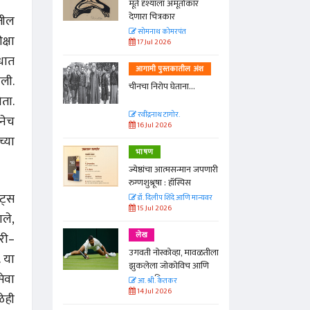
्ताकार
मूर्त दृश्याला अमूर्ताकार
देणारा चित्रकार
ंतील
त
सोमनाथ कोमरपंत
क्षा
17 Jul 2026
ोधात
तील अंश
आगामी पुस्तकातील अंश
ली.
ा...
चीनचा निरोप घेताना...
ोता.
रवींद्रनाथ टागोर.
ीनेच
16 Jul 2026
च्या
भाषण
न्मान जपणारी
ज्येष्ठांचा आत्मसन्मान जपणारी
्पिस
रुग्णशुश्रूषा : हॉस्पिस
ट्स
आणि मान्यवर
डॉ. दिलीप शिंदे आणि मान्यवर
15 Jul 2026
ाले,
री–
लेख
ा, मावळतीला
उगवती नोस्कोव्हा, मावळतीला
. या
विच आणि
झुकलेला जोकोविच आणि
ेवा
दरम्यान विम्बल्डन
आ. श्री. केतकर
14 Jul 2026
ेही