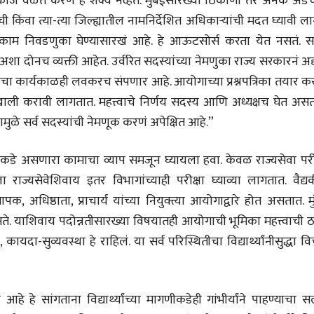
कामकाज वेळेत करणं हे शक्य नव्हतं. मुंबईसारख्या ठिकाणी तर अनेक अड
ंची किंवा त्या-त्या जिल्ह्यातील नामनिर्देशित अधिकाऱ्यांची मदत घ्यावी ला
हे काम निवडणुका घेण्यासारखं आहे. हे आऊटसोर्स करता येत नसतं. सध
ोनच व्यक्ती आहेत. उर्वरित सदस्यांच्या नेमणुका राज्य सरकारनं अद्
यांचा कार्यकाळही लवकरच संपणार आहे. आयोगाच्या प्रश्नपत्रिका तयार क
खीखाली करावी लागतात. महत्त्वाचे निर्णय सदस्य आणि अध्यक्षच घेत अस
ुळे सर्व सदस्यांची नेमणूक करणं अपेक्षित आहे.”
कडे असणारा कामाचा व्याप समजून घ्यायला हवा. केवळ राज्यसेवा परीक
ाज्यसेवेशिवाय इतर विभागांच्याही परीक्षा घ्याव्या लागतात. वैद्य
ापक, अधिष्ठाता, प्राचार्य यांच्या नियुक्त्या आयोगाद्वारे होत असतात. म
ते. याशिवाय पदोन्नतीसारख्या विषयातही आयोगाची भूमिका महत्त्वाची ठ
यदा-सुव्यवस्था हे राहिलं. या सर्व परिस्थितीचा विद्यार्थ्यांनीसुद्धा व
चीन भेटीतील भाषणे - रवींद्रनाथ टागोर
(अनुवाद सानिया कर्णिक )
 सांगताना विद्यार्थ्यांच्या मागणीकडेही गांभीर्यांने पाहण्याचा सल