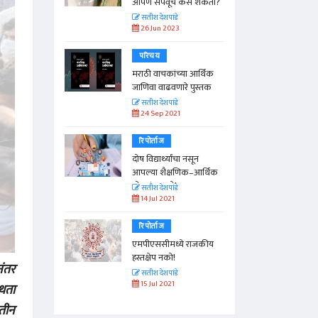
आपण संपवूच कसं शकतो?
सतीश देशपांडे
26 Jun 2023
परिचय
मराठी वाचकांच्या आर्थिक
जाणिवा वाढवणारे पुस्तक
सतीश देशपांडे
24 Sep 2021
रिपोर्ताज
दोष विद्यार्थ्यांचा नसून
आपल्या शैक्षणिक–आर्थिक
धोरणांचा आहे!
सतीश देशपांडे
14 Jul 2021
रिपोर्ताज
एमपीएससीमध्ये राजकीय
हस्तक्षेप नको!
नंतर
सतीश देशपांडे
15 Jul 2021
्थता
 तीन