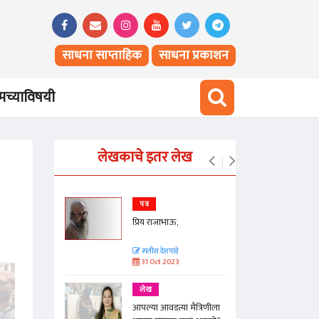
साधना साप्ताहिक
साधना प्रकाशन
च्याविषयी
लेखकाचे इतर लेख
पत्र
समजून
प्रिय राजाभाऊ,
षेचा अभ्यास
सतीश देशपांडे
31 Oct 2023
लेख
आपल्या आवडत्या मैत्रिणीला