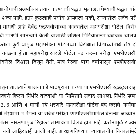
मूर्त दृश्याला अमूर्ताकार
मूर्त दृश्याला अमूर
देणारा चित्रकार
देणारा चित्रकार
योगाची प्रश्नपत्रिका तयार करण्याची पद्धत, मुलाखत घेण्याची पद्धत, या
सोमनाथ कोमरपंत
सोमनाथ कोमरपं
ात शंका नाही. इतर कुठलाही पर्याय आम्हाला नको, राज्यातील सर्वच परी
17 Jul 2026
17 Jul 2026
ंची मागणी आहे. देवेंद्र फडणवीसांच्या काळातील ‘महापरीक्षा पोर्टल’ विर
आगामी पुस्तकातील अंश
आगामी पुस्तका
 करण्याची मागणी सातत्याने केली. यासाठी सोशल मिडियावरून चळवळ चालव
चीनचा निरोप घेताना...
चीनचा निरोप घेतान
ील त्रुटी यांमुळे महापरीक्षा पोर्टलच्या विरोधात विद्यार्थ्यांमध्ये रोष ह
रवींद्रनाथ टागोर.
रवींद्रनाथ टागोर.
्चा काढला होता. महापरीक्षांसारखे पोर्टल बंद करून परीक्षा एमपीएसस
16 Jul 2026
16 Jul 2026
सीवरील विश्वास दिसून येतो. मात्र गेल्या पाच वर्षांपासून एमपीएससी
भाषण
भाषण
.
ज्येष्ठांचा आत्मसन्मान जपणारी
ज्येष्ठांचा आत्मस
रुग्णशुश्रूषा : हॉस्पिस
रुग्णशुश्रूषा : हॉस
न सातत्याने शासनाकडे पाठपुरावा करणाऱ्या एमपीएससी स्टुडंट्स राइ
डॉ. दिलीप शिंदे आणि मान्यवर
डॉ. दिलीप शिंदे 
15 Jul 2026
15 Jul 2026
 पदाधिकारी किरण निंभोरे यांच्याशी या निमित्ताने संवाद साधला. निंभोरे म्हण
, 3 आणि 4 यांची पदे भरणारे महापरीक्षा पोर्टल बंद करावे, कर्मचा
लेख
लेख
उगवती नोस्कोव्हा, मावळतीला
उगवती नोस्कोव्ह
ंस्थांना न नेमता या सर्वच परीक्षा एमपीएससीमार्फत घेतल्या जाव्यात
झुकलेला जोकोविच आणि
झुकलेला जोको
र आरक्षणामुळे रिझल्ट लागायला विलंब होत आहे. करोनामुळे राज्यस
दरम्यान विम्बल्डन
दरम्यान विम्बल्डन
आ. श्री. केतकर
आ. श्री. केतकर
14 Jul 2026
14 Jul 2026
आहे. नवी जाहिरातही आली नाही. आरक्षणविषयक न्यायालयीन निकालांमुळ