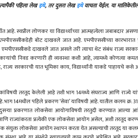
 त्यापैकी पहिला लेख
इथे
, तर दुसरा लेख
इथे
वाचता येईल. या मालिकेतील
ेत आहे. स्वप्नील लोणकर या विद्यार्थ्याच्या आत्महत्येला जबाबदार असणा
यांमध्ये एमपीएससीकडेही बोट दाखवले जात आहे. एमपीएससीच्या कारभारात त्
भाषण
व्यक्तिवेध
'चीन भेटीतील भाषणे' या
मूर्त दृश्याला अमूर
जरी एमपीएससीकडे दाखवले जात असले तरी त्याचा थेट संबंध राज्य सरका
पुस्तकाचा प्रकाशनसोहळा
देणारा चित्रकार
िकाऱ्यांची निवड करणारी ही व्यवस्था कशी आहे, त्यामध्ये कोणत्या कम
सानिया कर्णिक, सतीश बागल,
सोमनाथ कोमरपं
नीती बडवे, भानू काळे
17 Jul 2026
, राज्य सरकारची यात भूमिका काय, विद्यार्थ्यांनी याकडे पाहायचे कसे
30 Jul 2026
भाषण
पत्र
ज्येष्ठांचा आत्मस
एक सक्षम आणि जागतिक
रुग्णशुश्रूषा : हॉस
ांविषयी तरतूद केलेली आहे तशी भाग 14मध्ये संघराज्य आणि राज्ये यां
दर्जाची शिक्षणव्यवस्था ही
डॉ. दिलीप शिंदे 
काळाची गरज आहे
े. भाग 14मधील पहिले प्रकरण ‘सेवा’ याविषयी आहे. यातील कलम क्र. 31
शशी थरूर
15 Jul 2026
31 Jul 2026
दुसऱ्या प्रकरणात लोकसेवा आयोगाविषयी तरतुदी करण्यात आल्या आह
लेख
आणि राज्यांकरता प्रत्येकी एक लोकसेवा आयोग असेल, अशी तरतूद करण्
जम्मू-काश्मीरला राज्याचा
 एक संयुक्त लोकसेवा आयोग स्थापन करता येत असल्याची तरतूद या कल
दर्जा देण्यासंदर्भात फोल
संस्था आहे. या संस्थेने स्वायत्तपणे काम करणे अपेक्षित आहे. सरकार
ठरलेली आश्वासनं
रामचंद्र गुहा