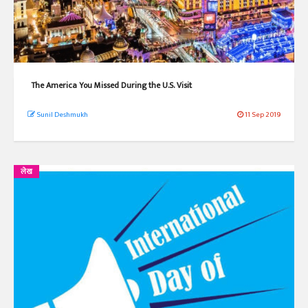
The America You Missed During the U.S. Visit
Sunil Deshmukh
11 Sep 2019
लेख