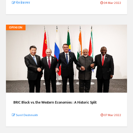
गॅल बेकरमन
04 Mar 2022
OPINION
BRIC Block vs. the Western Economies : A Historic Split
Sunil Deshmukh
07 Mar 2022