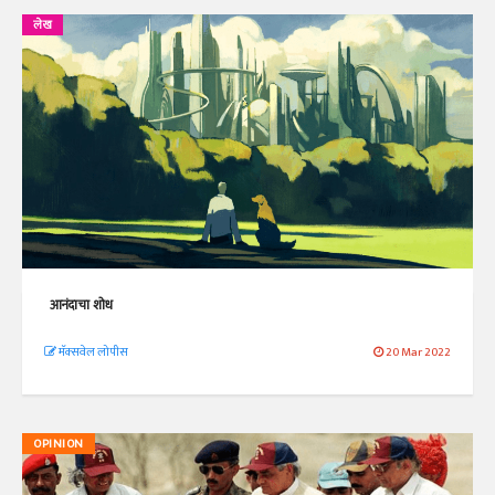
लेख
आनंदाचा शोध
मॅक्सवेल लोपीस
20 Mar 2022
OPINION