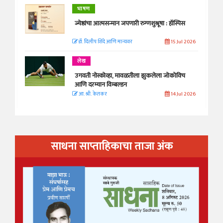
भाषण
ज्येष्ठांचा आत्मसन्मान जपणारी रुग्णशुश्रूषा : हॉस्पिस
डॉ. दिलीप शिंदे आणि मान्यवर
15 Jul 2026
लेख
उगवती नोस्कोव्हा, मावळतीला झुकलेला जोकोविच
आणि दरम्यान विम्बल्डन
आ. श्री. केतकर
14 Jul 2026
साधना साप्ताहिकाचा ताजा अंक