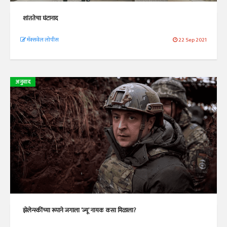
शांततेचा घंटानाद
मॅक्सवेल लोपीस
22 Sep 2021
अनुवाद
झेलेन्स्कींच्या रूपाने जगाला ‘ज्यू’ नायक कसा मिळाला?