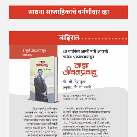
साधना साप्ताहिकाचे वर्गणीदार व्हा
जाहिरात