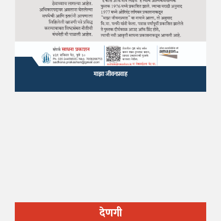
माझा जीवनप्रवाह
देणगी