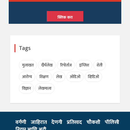
क्लिक करा
Tags
मुलाखत
दीर्घलेख
रिपोर्ताज
इंग्लिश
शेती
आरोग्य
शिक्षण
लेख
ऑडिओ
व्हिडिओ
विज्ञान
लेखमाला
वर्गणी
जाहिरात
देणगी
प्रतिसाद
चौकशी
पॉलिसी
नियम आणि अटी