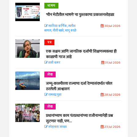
भाषण
'चीन भेटीतील भाषणे' या पुस्तकाचा प्रकाशनसोहळा
सानिया कर्णिक, सतीश
30 Jul 2026
बागल, नीती बडवे, भानू काळे
पत्र
एक सक्षम आणि जागतिक दर्जाची शिक्षणव्यवस्था ही
काळाची गरज आहे
शशी थरूर
31 Jul 2026
लेख
जम्मू-काश्मीरला राज्याचा दर्जा देण्यासंदर्भात फोल
ठरलेली आश्वासनं
रामचंद्र गुहा
28 Jul 2026
लेख
प्रधानांच्याच काय पंतप्रधानांच्या राजीनाम्यानेही प्रश्न
सुटणार नाही, पण...
स्नेहलता जाधव
23 Jul 2026