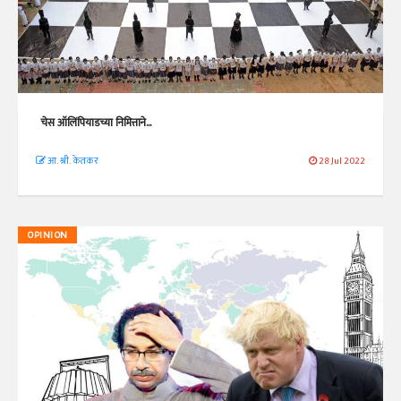
चेस ऑलिंपियाडच्या निमित्ताने...
आ. श्री. केतकर
28 Jul 2022
OPINION