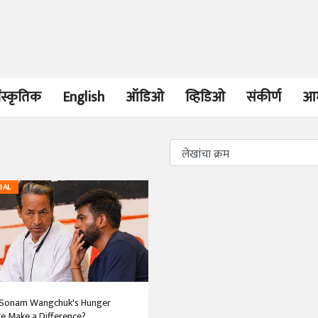
ंस्कृतिक
English
ऑडिओ
व्हिडिओ
संकीर्ण
आम
भाषण
व्यक्तिवेध
IAL
'चीन भेटीतील भाषणे' या
मूर्त दृश्याला अमूर
पुस्तकाचा प्रकाशनसोहळा
देणारा चित्रकार
सानिया कर्णिक, सतीश बागल,
सोमनाथ कोमरपं
नीती बडवे, भानू काळे
17 Jul 2026
30 Jul 2026
भाषण
पत्र
ज्येष्ठांचा आत्मस
एक सक्षम आणि जागतिक
रुग्णशुश्रूषा : हॉस
 Sonam Wangchuk's Hunger
दर्जाची शिक्षणव्यवस्था ही
डॉ. दिलीप शिंदे 
ke Make a Difference?