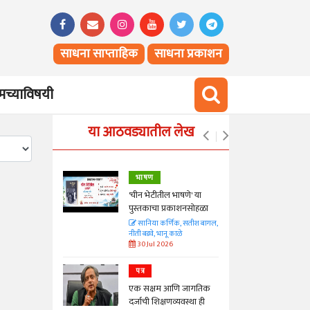
साधना साप्ताहिक
साधना प्रकाशन
च्याविषयी
या आठवड्यातील लेख
भाषण
्ताकार
'चीन भेटीतील भाषणे' या
पुस्तकाचा प्रकाशनसोहळा
त
सानिया कर्णिक, सतीश बागल,
नीती बडवे, भानू काळे
30 Jul 2026
पत्र
न्मान जपणारी
एक सक्षम आणि जागतिक
्पिस
दर्जाची शिक्षणव्यवस्था ही
आणि मान्यवर