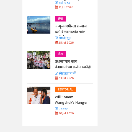
काळाची गरज आहे
शशी थरूर
31 Jul 2026
लेख
जम्मू-काश्मीरला राज्याचा
दर्जा देण्यासंदर्भात फोल
ठरलेली आश्वासनं
रामचंद्र गुहा
28 Jul 2026
लेख
प्रधानांच्याच काय
पंतप्रधानांच्या राजीनाम्यानेही
प्रश्न सुटणार नाही, पण...
स्नेहलता जाधव
23 Jul 2026
EDITORIAL
Will Sonam
Wangchuk's Hunger
Strike Make a
Editor
Difference?
20 Jul 2026