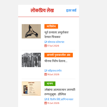
लोकप्रिय लेख
इतर सर्व
व्यक्तिवेध
्ताकार
मूर्त दृश्याला अमूर्ताकार
देणारा चित्रकार
त
सोमनाथ कोमरपंत
17 Jul 2026
तील अंश
आगामी पुस्तकातील अंश
ा...
चीनचा निरोप घेताना...
रवींद्रनाथ टागोर.
16 Jul 2026
भाषण
न्मान जपणारी
ज्येष्ठांचा आत्मसन्मान जपणारी
्पिस
रुग्णशुश्रूषा : हॉस्पिस
आणि मान्यवर
डॉ. दिलीप शिंदे आणि मान्यवर
15 Jul 2026