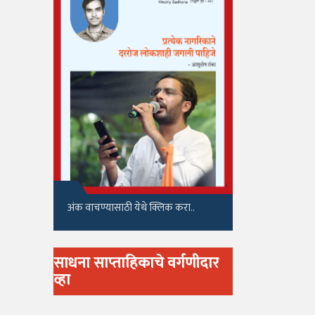
अंक वाचण्यासाठी येथे क्लिक करा..
साधना साप्ताहिकाचे वर्गणीदार
व्हा