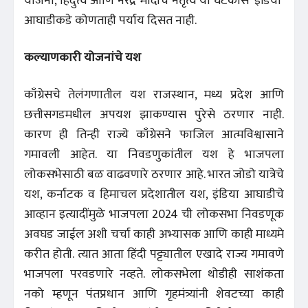
योजना, हिंदुत्व आणि नरेंद्र मोदींचे नेतृत्व या घटकांस ‘इंडिया’
आघाडीकडे कोणताही पर्याय दिसत नाही.
कल्याणकारी योजनांचे यश
काँग्रेसचे तेलंगणातील यश राजस्थान, मध्य प्रदेश आणि
छत्तीसगडमधील अपयश झाकण्यास पुरेसे ठरणार नाही.
कारण ही तिन्ही राज्ये काँग्रेसने फाजिल आत्मविश्वासाने
गमावली आहेत. या निवडणुकांतील यश हे भाजपला
लोकसभेसाठी बळ वाढवणारे ठरणार आहे. भारत जोडो यात्रेचे
यश, कर्नाटक व हिमाचल प्रदेशातील यश, इंडिया आघाडीचे
आव्हान इत्यादींमुळे भाजपला 2024 ची लोकसभा निवडणूक
अवघड जाईल अशी चर्चा काही अभ्यासक आणि काही माध्यमे
करीत होती. त्यात आता हिंदी पट्ट्यातील एखादे राज्य गमावणे
भाजपला परवडणारे नव्हते. लोकसभेला थोडीही साशंकता
नको म्हणून पंतप्रधान आणि गृहमंत्र्यांनी शेवटच्या काही