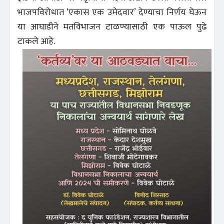
भाजपविरोधात ‘एकास एक उमेदवार’ देण्याचा निर्णय घेऊन
या आघाडीने मतविभाजन टाळण्यासाठी एक पाऊल पुढे
टाकले आहे.