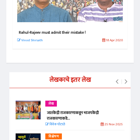
Rahul-Rajeev must admit their mistake !
राहु
 2020
Vinod Shirsath
18 Apr 2020
वि
लेखकाचे इतर लेख
लेख
जातकेंद्री राजकारणाकडून भाजपकेंद्री
राजकारणाकडे...
विवेक घोटाळे
25 Nov 2025
विश्लेषण