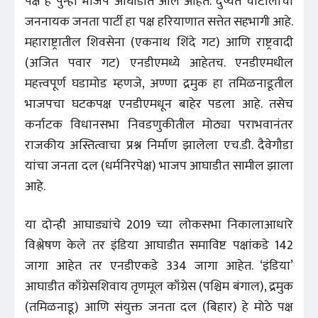
पक्ष हे पुन्हा भाजप आघाडीत आले आहेत. दुष्यंत चौटालांचा
जननायक जनता पार्टी हा पक्ष हरियाणात सत्तेत सहभागी आहे.
महाराष्ट्रातील शिवसेना (एकनाथ शिंदे गट) आणि राष्ट्रवादी
(अजित पवार गट) एनडीएमध्ये आहेतच. एनडीएमधील
महत्त्वपूर्ण घडामोड म्हणजे, अण्णा द्रमुक हा तमिळनाडूतील
भाजपचा घटकपक्ष एनडीएमधून बाहेर पडला आहे. तसेच
कर्नाटक विधानसभा निवडणुकीतील मोठ्या पराभवानंतर
राजकीय अस्तित्वाचा प्रश्न निर्माण झालेला एच.डी. दैवेगौडा
यांचा जनता दल (धर्मनिरपेक्ष) भाजप आघाडीत सामील झाला
आहे.
या दोन्ही आघाड्यांचे 2019 च्या लोकसभा निकालाआधारे
विश्लेषण केले तर इंडिया आघाडीत समाविष्ट पक्षांकडे 142
जागा आहेत तर एनडीएकडे 334 जागा आहेत. ‘इंडिया’
आघाडीत काँग्रेसशिवाय तृणमूल काँग्रेस (पश्चिम बंगाल), द्रमुक
(तमिळनाडू) आणि संयुक्त जनता दल (बिहार) हे मोठे पक्ष