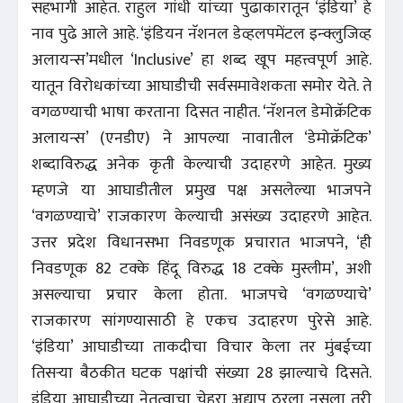
सहभागी आहेत. राहुल गांधी यांच्या पुढाकारातून ‘इंडिया’ हे
नाव पुढे आले आहे. ‘इंडियन नॅशनल डेव्हलपमेंटल इन्क्लुजिव्ह
अलायन्स’मधील ‘Inclusive’ हा शब्द खूप महत्त्वपूर्ण आहे.
यातून विरोधकांच्या आघाडीची सर्वसमावेशकता समोर येते. ते
वगळण्याची भाषा करताना दिसत नाहीत. ‘नॅशनल डेमोक्रॅटिक
अलायन्स’ (एनडीए) ने आपल्या नावातील ‘डेमोक्रॅटिक’
शब्दाविरुद्ध अनेक कृती केल्याची उदाहरणे आहेत. मुख्य
म्हणजे या आघाडीतील प्रमुख पक्ष असलेल्या भाजपने
‘वगळण्याचे’ राजकारण केल्याची असंख्य उदाहरणे आहेत.
उत्तर प्रदेश विधानसभा निवडणूक प्रचारात भाजपने, ‘ही
निवडणूक 82 टक्के हिंदू विरुद्ध 18 टक्के मुस्लीम’, अशी
असल्याचा प्रचार केला होता. भाजपचे ‘वगळण्याचे’
राजकारण सांगण्यासाठी हे एकच उदाहरण पुरेसे आहे.
‘इंडिया’ आघाडीच्या ताकदीचा विचार केला तर मुंबईच्या
तिसऱ्या बैठकीत घटक पक्षांची संख्या 28 झाल्याचे दिसते.
इंडिया आघाडीच्या नेतृत्वाचा चेहरा अद्याप ठरला नसला तरी