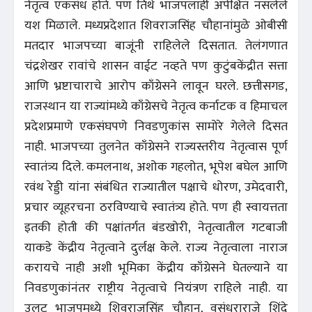
नेतृत्व एकसंध होते. पण तिथे भाजपलाही अपेक्षित नसलेले
यश मिळाले. मध्यप्रदेशात शिवराजसिंह चौहानांमुळे ओबीसी
मतदार भाजपच्या बाजूंनी राहिलेले दिसतात. तेलंगणात
चंद्रशेखर रावांचे शासन वाईट नव्हते पण कुटुंबकेंद्रीत सत्ता
आणि भ्रष्टाचाराचे आरोप काँग्रेसने लावून घरले. छत्तीसगड,
राजस्थान या राज्यांमध्ये काँग्रेसचे नेतृत्व कर्नाटक व हिमाचल
प्रदेशप्रमाणे एकसंघपणे निवडणुकांस सामोरे गेलेले दिसत
नाही. भाजपच्या तुलनेत काँग्रेसने राज्यस्तरीय नेतृत्वास पूर्ण
स्वातंत्र्य दिले. कमलनाथ, अशोक गहलोत, भूपेश बघेल आणि
रवंथ रेड्डी यांना संबंधित राज्यातील पक्षाचे धोरण, उमेदवारी,
प्रचार व्यूहरचना ठरविण्याचे स्वातंत्र्य होते. पण ही स्वायत्तता
इतकी होती की पक्षांतर्गत बंडखोरी, नेतृत्वातील गटबाजी
याकडे केंद्रीय नेतृत्वाने दुर्लक्ष केले. राज्य नेतृत्वाला नाराज
करायचे नाही अशी भूमिका केंद्रीय काँग्रेसने घेतल्याने या
निवडणुकांनंतर राष्ट्रीय नेतृत्वाचे नियंत्रण राहिले नाही. या
उलट भाजपमध्ये शिवराजसिंह चौहान, वसुंधराराजे शिंदे