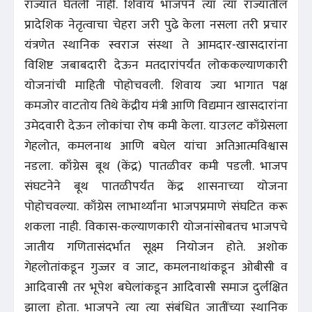
राज्यांत घेतली नाही. शिवाय भाजपने त्या त्या राज्यातील
प्रादेशिक नेतृत्वाचा चेहरा जरी पुढे केला नसला तरी प्रचार
यंत्रणेत स्थानिक स्वराज संस्था ते आमदार-खासदारांना
विशिष्ट जबाबदारी देऊन मतदारांपर्यंत लोककल्याणकारी
योजनांची माहिती पोहोचवली. शिवाय ज्या भागात पक्ष
कमजोर वाटतोय तिथे केंद्रीय मंत्री आणि विद्यमान खासदारांना
उमेदवारी देऊन लोकांचा रोष कमी केला. याउलट काँग्रेसला
गेहलोत, कमलनाथ आणि बघेल यांचा अतिआत्मविश्वास
नडला. काँग्रेस बूथ (केंद्र) पातळीवर कमी पडली. भाजप
संघटनेने बूथ पातळीपर्यंत केंद्र शासनाच्या योजना
पोहोचवल्या. काँग्रेस लाभार्थ्यांना भाजपप्रमाणे संघटित करू
शकला नाही. विकास-कल्याणकारी योजनांसोबतच भाजपचे
जातीय गणितासंदर्भात सूक्ष्म नियोजन होते. अशोक
गेहलोतांकडून गुज्जर व जाट, कमलनाथांकडून ओबीसी व
आदिवासी तर भूपेश बघेलांकडून आदिवासी समाज दुर्लक्षित
झाला होता. भाजपने त्या त्या संबंधित जातींच्या स्थानिक