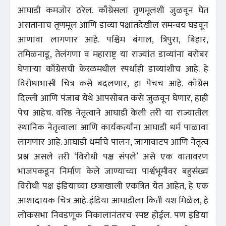
आघाडी कमजोर ठरेल. काँग्रेसला तृणमूलशी जुळवून घेत
असतानाच तृणमूल आणि डाव्या पक्षांतदेखील समन्वय घडवून
आणावा लागणार आहे. पश्चिम बंगाल, त्रिपुरा, बिहार,
तमिळनाडू, तेलंगणा व महाराष्ट्र या राज्यांत डाव्यांना बरोबर
घेणाऱ्या काँग्रेसची केरळमधील स्पर्धाही डाव्यांशीच आहे. हे
विरोधाभासी चित्र कसे बदलणार, हा पेचच आहे. काँग्रेस
दिल्ली आणि पंजाब येथे आपसोबत कसे जुळवून घेणार, हाही
पेच आहेच. वरिष्ठ नेतृत्वाने आघाडी केली तरी या राज्यातील
स्थानिक नेतृत्त्वाला आणि कार्यकर्त्यांना आघाडी धर्म पाळावा
लागणार आहे. आघाडी धर्माचे पालन, जागावाटप आणि नेतृत्व
प्रश्न असले तरी ‘विरोधी पक्ष संपले’ असे एक वातावरण
भाजपकडून निर्माण केले जाण्याच्या पार्श्वभूमीवर बहुसंख्य
विरोधी पक्ष इंडियाच्या छत्राखाली एकत्रित येत आहेत, हे एक
आशादायक चित्र आहे. इंडिया आघाडीला किती यश मिळेल, हे
लोकसभा निवडणूक निकालानंतरच स्पष्ट होईल. पण इंडिया