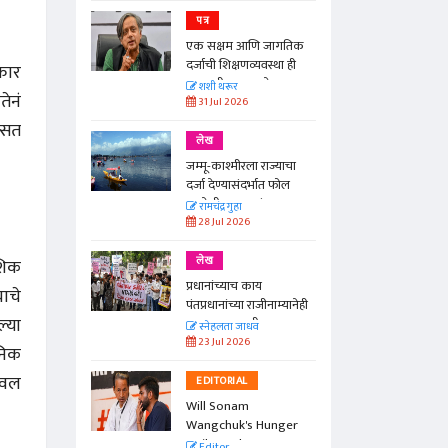
पत्र
न्मान जपणारी
एक सक्षम आणि जागतिक
्पिस
दर्जाची शिक्षणव्यवस्था ही
कार
आणि मान्यवर
काळाची गरज आहे
शशी थरूर
ेनं
31 Jul 2026
िसत
लेख
जम्मू-काश्मीरला राज्याचा
दर्जा देण्यासंदर्भात फोल
ठरलेली आश्वासनं
रामचंद्र गुहा
28 Jul 2026
लेख
ेशिक
प्रधानांच्याच काय
ाचे
पंतप्रधानांच्या राजीनाम्यानेही
ल्या
प्रश्न सुटणार नाही, पण...
स्नेहलता जाधव
23 Jul 2026
ानिक
 नवल
EDITORIAL
Will Sonam
Wangchuk's Hunger
Strike Make a
Editor