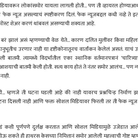
डियावरून लोकांसमोर यायला लागली होती... पण ती व्हायरल होण्याआ
Difference?
20 Jul 2026
ी फेक न्यूज असल्याचं स्पष्टीकरण दिलं. फेक न्यूजबद्दल कधी नव्हे ते 
पोस्ट शेअर करणं थांबवलं असण्याची शक्यता आहे.
ं झालं असं म्हणण्याची वेळ येते... कारण दलित मुलींवर किंवा महिला
ानुभूतीच उरणार नाही या दृष्टीकोनातूनच वार्तांकन केलेलं असतं. याचं उ
ातमी. त्यामध्ये विदर्भातील एका स्थानिक वर्तमानपत्रानं 'चारित्र्या
व्यक्तिवेध
व्यक्तिवेध
मूर्त दृश्याला अमूर्ताकार
मूर्त दृश्याला अमूर
 आशयाची बातमी केली होती. सत्य काय होतं ते नंतर समोर आलंच... पण न
देणारा चित्रकार
देणारा चित्रकार
नाही.
सोमनाथ कोमरपंत
सोमनाथ कोमरपं
17 Jul 2026
17 Jul 2026
. म्हणजे ती घटना घडली आहे की नाही यावरच प्रश्नचिन्ह निर्माण झा
आगामी पुस्तकातील अंश
आगामी पुस्तका
घटना दिसली नाही आणि फक्त सोशल मिडियावर फिरली तर ती फेक न्यूज
चीनचा निरोप घेताना...
चीनचा निरोप घेतान
रवींद्रनाथ टागोर.
रवींद्रनाथ टागोर.
16 Jul 2026
16 Jul 2026
ाकडं कशी पूर्णपणे दुर्लक्ष करतात आणि सोशल मिडियामुळे उजेडात आल
लेख
लेख
येऊ शकते ही हाथरस केसच्या निमित्तानं समोर आलेली महत्त्वाची गोष्ट म्