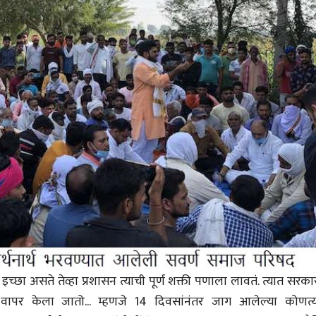
ीय अर्थकारणावरील निबंध हे पुस्तक
ी करण्यासाठी येथे क्लिक करा.
च्छा असते तेव्हा प्रशासन त्याची पूर्ण शक्ती पणाला लावतं. त्यात सरक
क वापर केला जातो... म्हणजे 14 दिवसांनंतर जाग आलेल्या कोणत्य