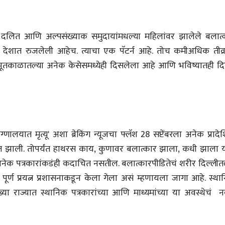
भाषण
पत्र
ज्येष्ठांचा आत्मस
एक सक्षम आणि जागतिक
रुग्णशुश्रूषा : हॉस
दर्जाची शिक्षणव्यवस्था ही
? दलित आणि अल्पसंख्याक समुदायांमधल्या महिलांवर झालेले बलात्
डॉ. दिलीप शिंदे 
काळाची गरज आहे
शशी थरूर
15 Jul 2026
ा देशात रुजलेली आहेच. त्याचा एक पॅटर्न आहे. तोच कमीअधिक तीव्रत
31 Jul 2026
 भूतकाळातल्या अनेक केसेसमध्येही दिसलेला आहे आणि भविष्यातही द
लेख
जम्मू-काश्मीरला राज्याचा
दर्जा देण्यासंदर्भात फोल
ठरलेली आश्वासनं
रामचंद्र गुहा
28 Jul 2026
लेख
ालयात मृत्यू' अशा ब्रेकिंग न्यूजचा फ्लॅश 28 सप्टेंबरला अनेक प्राद
प्रधानांच्याच काय
ुवात झाली. तोपर्यंत हाथरस काय, कुणावर बलात्कार झाला, कधी झाला य
पंतप्रधानांच्या राजीनाम्यानेही
 अनेक पत्रकारांकडंही कदाचित नसतील. बलात्कारपीडितेचं शरीर दिल्लीत
प्रश्न सुटणार नाही, पण...
स्नेहलता जाधव
23 Jul 2026
 पूर्ण प्रयत्न प्रशासनाकडून केला गेला असं म्हणायला जागा आहे. स्थ
ारख्या राज्यात स्थानिक पत्रकारांच्या आणि माध्यमांच्या या अवस्थेचं
EDITORIAL
Will Sonam
Wangchuk's Hunger
Strike Make a
Editor