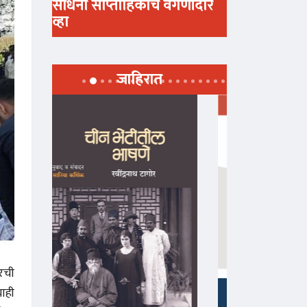
साधना साप्ताहिकाचे वर्गणीदार
व्हा
जाहिरात
ारची
ाही
माझा जीवनप्रवाह