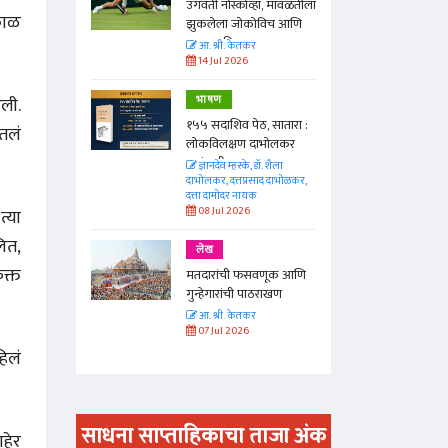
ा, मावळतीला
उगवती नोस्कोव्हा, मावळतीला
काळ
विच आणि
झुकलेला जोकोविच आणि
दरम्यान विम्बल्डन
आ. श्री. केतकर
14 Jul 2026
आली.
भाषण
 सातारा :
१५५ सदाशिव पेठ, सातारा :
ेतलं
भोलकर
लोकविलक्षण दाभोलकर
कुटुंबाची कथा
. शैला
ज्ञानदेव म्हस्के, डॉ. शैला
द दाभोळकर,
दाभोलकर, दत्तप्रसाद दाभोळकर,
दत्ता दामोदर नायक
08 Jul 2026
त्या
ित,
लेख
क्त
णूक आणि
मतदारांची फसवणूक आणि
राखण
गुन्हेगारांची पाठराखण
आ. श्री. केतकर
07 Jul 2026
हिलं
साधना साप्ताहिकाचा ताजा अंक
हेर