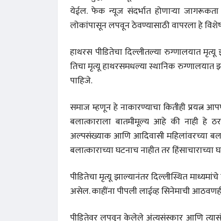
येईल. फेक न्यूज संदर्भात होणाऱ्या जागरूकत
लोकांपासून लपवून ठेवण्यासाठी वापरला हे विशेष
हाथरस पीडितेचा दिल्लीतल्या रुग्णालयात मृत्यू झ
तिचा मृत्यू हाथरसमधल्या स्थानिक रुग्णालयात झा
पाहिजे.
समाज म्हणून हे नाकारण्याचा कितीही प्रयत्न आ
बलात्काराला बातमीमूल्य आहे की नाही हे ठरत
अल्पसंख्याक आणि आदिवासी महिलांवरच्या बलात
बलात्काराच्या घटनाच नाहीत तर हिंसाचाराच्या घ
पीडितेचा मृत्यू झाल्यानंतर दिल्लीस्थित माध्यम
असेल. काहींना पीपली लाईव्ह सिनेमाची आठवण
पीडितेवर लपवून केलेले अंत्यसंस्कार आणि त्य