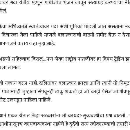
्र्यावर गदा येतीय म्हणून गांधीजींचं भजन लावून सत्याग्रह करण्याचा न
गेलं.
िंवा अभिव्यक्ती स्वातंत्र्यावर गदा अशी भूमिका मांडली जात असताना न
चीन भेटीतील भाषणे - रवींद्रनाथ टागोर
पूर्वक विचारला गेला पाहिजे म्हणजे बलात्काराची बातमी समोर येऊ न देणा
(अनुवाद सानिया कर्णिक )
 आपण उभं करायचं हा मुद्दा आहे.
रणी राहिल्याचं दिसलं... पण जेव्हा राष्ट्रीय पातळीवर हा विषय ट्रेडिंग 
ायला लागलं.
ाची नव्यानं गरज नाही. दलितांवर बलात्कार झाला आणि त्यांनी तो निमू
त्र आम्ही तुम्हाला संपवूनही टाकू शकतो हा जो काही मेसेज जाणीवपूर
नीट उलगडून पाहिला पाहिजे.
ं एकत्र येतात तेव्हा सरकारांना तो कायदा-सुव्यवस्थेचा प्रश्न वाटतो..
आधीपासूनच कायदाव्यवस्था नाहीये हे दुर्दैवी सत्य स्वीकारण्याची तयारी म