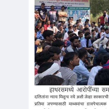
 करण्यासाठी
धार्मिक व सामाजिक सुधारणा हे पुस्तक खरेदी
भारत
करण्यासाठी येथे क्लिक करा.
खरेद
दलितांना न्याय मिळूच नये अशी जेव्हा सरकारची इ
प्रतिमा जपण्यासाठी माध्यमांचा डावपेचात्म