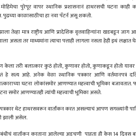
उगवती नोस्कोव्हा, मावळतीला
उगवती नोस्कोव्ह
ा मोहिमेचा पुरेपूर वापर स्थानिक प्रशासनानं हाथरसची घटना काही 
झुकलेला जोकोविच आणि
झुकलेला जोको
दरम्यान विम्बल्डन
दरम्यान विम्बल्डन
. पुढच्या काळासाठीचा हा नवा पॅटर्न असू शकतो.
आ. श्री. केतकर
आ. श्री. केतकर
14 Jul 2026
14 Jul 2026
ाला तेव्हा मात्र राष्ट्रीय आणि प्रादेशिक वृत्तवाहिन्यांना खडबडून जाग 
भाषण
भाषण
१५५ सदाशिव पेठ, सातारा :
१५५ सदाशिव पेठ,
ला असता तर माध्यमांना त्याचा पत्ताही लागला नसता हेही इथं लक्षात घ
लोकविलक्षण दाभोलकर
लोकविलक्षण दा
कुटुंबाची कथा
कुटुंबाची कथा
ज्ञानदेव म्हस्के, डॉ. शैला
ज्ञानदेव म्हस्के, डॉ
दाभोलकर, दत्तप्रसाद दाभोळकर,
दाभोलकर, दत्तप्रसा
दत्ता दामोदर नायक
दत्ता दामोदर नायक
08 Jul 2026
08 Jul 2026
पण केला तरी बलात्कार कुठं होतो, कुणावर होतो, कुणाकडून होतो यावर 
ं हे सत्य आहे. अनेक वेळा स्थानिक पत्रकार आणि वर्तमानपत्रं दल
लेख
लेख
्काराच्या घटना लोकांसमोर आणण्यात महत्त्वाची भूमिका बजावतात. फ
मतदारांची फसवणूक आणि
मतदारांची फसव
गुन्हेगारांची पाठराखण
गुन्हेगारांची पाठ
टना समोर आणण्यातही त्यांची महत्त्वाची भूमिका असते.
आ. श्री. केतकर
आ. श्री. केतकर
07 Jul 2026
07 Jul 2026
ांचे पत्रकार थेट हाथरसवरून वार्तांकन करत असल्याचं आपण सगळ्यांनी पा
ही झाली असेल.
ासंबंधीचं वार्ताकन करताना आलेल्या अडचणी पाहता ही केस 14 दिवस बा