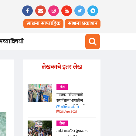
साधना साप्ताहिक
साधना प्रकाशन
च्याविषयी
लेखकाचे इतर लेख
लेख
ठी
पत्रकार महिलांसाठी
ील
संघर्षग्रस्त भागातील
ाही!
पत्रकारिता सोपी नाही!
अभिषेक भोसले
28 Aug 2021
लेख
ात्मक
जातिआधारित द्वेषात्मक