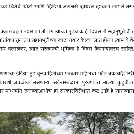
च्या चितेचे फोटो आणि व्हिडिओ जसजसे व्हायरल व्हायला लागले तस
वाचण्यासाठी येथे क्लिक करा..
अंक वाचण्यासाठी येथे क्लिक करा..
पत्रकाराबद्दल तयार झाली. मग त्याच्या पुढचे काही दिवस ती सहानुभूतीची
ार्तांकनातून ज्या सहानुभूतीच्या लाटा तयार केल्या जात होत्या त्यांमध्ये श
रे बलात्कार, त्यात सरकारची भूमिका हे विषय किनाऱ्यावरच राहिले...
ाऱ्या इंडिया टुडे वृत्तवाहिनीच्या पत्रकार महिलेचा फोन बेकायदेशीररी
कारशी जवळीक असणाऱ्या संकेतस्थळांना पुरवण्यात आल्या. कुटुंबीयांच
डा माध्यमांत रुजण्याआधीच हा सरकारविरोधात कट आहे हे सांगण्यास