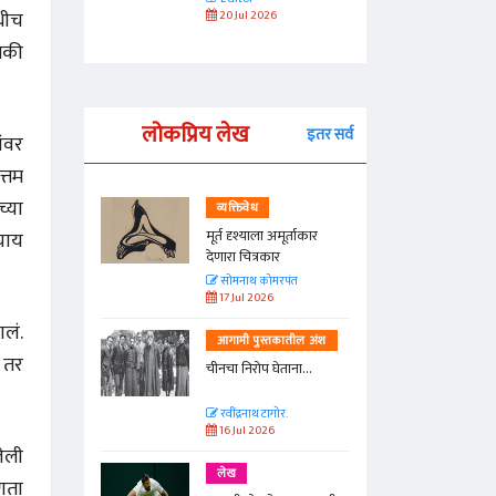
धीच
Difference?
20 Jul 2026
इतकी
लोकप्रिय लेख
इतर सर्व
ंवर
त्तम
च्या
व्यक्तिवेध
्ताकार
मूर्त दृश्याला अमूर्ताकार
्याय
देणारा चित्रकार
त
सोमनाथ कोमरपंत
17 Jul 2026
लं.
तील अंश
आगामी पुस्तकातील अंश
 तर
ा...
चीनचा निरोप घेताना...
रवींद्रनाथ टागोर.
16 Jul 2026
ेली
लेख
हणता