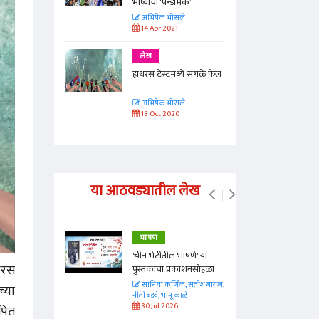
’
भाष्याचा ‘पॅन्डेमिक’
अभिषेक भोसले
14 Apr 2021
लेख
े सगळे फेल
हाथरस टेस्टमध्ये सगळे फेल
अभिषेक भोसले
13 Oct 2020
या आठवड्यातील लेख
भाषण
्ताकार
'चीन भेटीतील भाषणे' या
थरस
पुस्तकाचा प्रकाशनसोहळा
त
सानिया कर्णिक, सतीश बागल,
्या
नीती बडवे, भानू काळे
30 Jul 2026
ापित