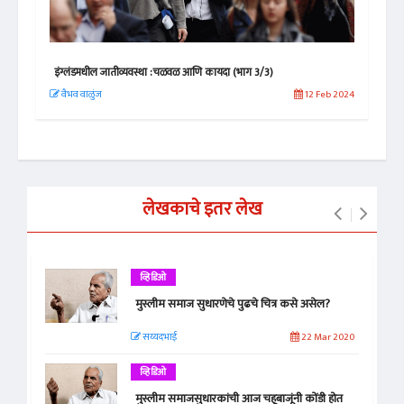
इंग्लंडमधील जातीव्यवस्था :चळवळ आणि कायदा (भाग 3/3)
इंग्
 2021
वैभव वाळुंज
12 Feb 2024
वैभ
लेखकाचे इतर लेख
व्हिडिओ
मुस्लीम समाज सुधारणेचे पुढचे चित्र कसे असेल?
सय्यदभाई
22 Mar 2020
व्हिडिओ
मुस्लीम समाजसुधारकांची आज चहूबाजूंनी कोंडी होत