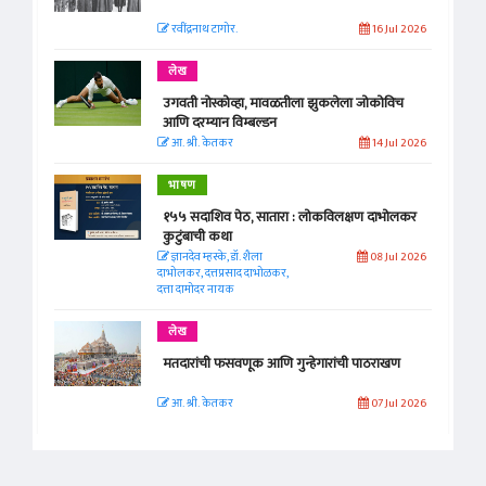
रवींद्रनाथ टागोर.
16 Jul 2026
लेख
उगवती नोस्कोव्हा, मावळतीला झुकलेला जोकोविच
आणि दरम्यान विम्बल्डन
आ. श्री. केतकर
14 Jul 2026
भाषण
१५५ सदाशिव पेठ, सातारा : लोकविलक्षण दाभोलकर
कुटुंबाची कथा
ज्ञानदेव म्हस्के, डॉ. शैला
08 Jul 2026
दाभोलकर, दत्तप्रसाद दाभोळकर,
दत्ता दामोदर नायक
लेख
मतदारांची फसवणूक आणि गुन्हेगारांची पाठराखण
आ. श्री. केतकर
07 Jul 2026