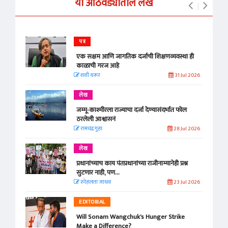
या आठवड्यातील लेख
पत्र
एक सक्षम आणि जागतिक दर्जाची शिक्षणव्यवस्था ही
काळाची गरज आहे
शशी थरूर
31 Jul 2026
लेख
जम्मू-काश्मीरला राज्याचा दर्जा देण्यासंदर्भात फोल
ठरलेली आश्वासनं
रामचंद्र गुहा
28 Jul 2026
लेख
प्रधानांच्याच काय पंतप्रधानांच्या राजीनाम्यानेही प्रश्न
सुटणार नाही, पण...
स्नेहलता जाधव
23 Jul 2026
EDITORIAL
Will Sonam Wangchuk's Hunger Strike
Make a Difference?