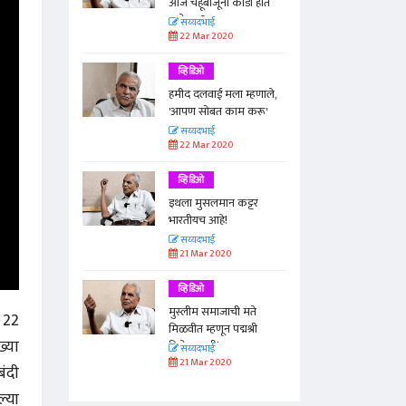
न्मान!
आज चहूबाजूंनी कोंडी होत
आहे का?
सय्यदभाई
22 Mar 2020
व्हिडिओ
हमीद दलवाई मला म्हणाले,
'आपण सोबत काम करू'
सय्यदभाई
22 Mar 2020
व्हिडिओ
इथला मुसलमान कट्टर
भारतीयच आहे!
सय्यदभाई
21 Mar 2020
व्हिडिओ
मुस्लीम समाजाची मते
 22
मिळवीत म्हणून पद्मश्री
ख्या
दिलेला नाही!
सय्यदभाई
21 Mar 2020
बंदी
ल्या