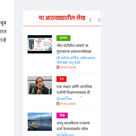
या आठवड्यातील लेख
बूब
भारत
भाषण
ांनी
्ताकार
'चीन भेटीतील भाषणे' या
पुस्तकाचा प्रकाशनसोहळा
त
सानिया कर्णिक, सतीश बागल,
नीती बडवे, भानू काळे
30 Jul 2026
पत्र
न्मान जपणारी
एक सक्षम आणि जागतिक
्पिस
दर्जाची शिक्षणव्यवस्था ही
आणि मान्यवर
काळाची गरज आहे
शशी थरूर
31 Jul 2026
लेख
जम्मू-काश्मीरला राज्याचा
दर्जा देण्यासंदर्भात फोल
ठरलेली आश्वासनं
रामचंद्र गुहा