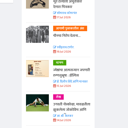
्ताकार
मूर्त दृश्याला अमूर्ताकार
देणारा चित्रकार
त
सोमनाथ कोमरपंत
17 Jul 2026
तील अंश
आगामी पुस्तकातील अंश
ा...
चीनचा निरोप घेताना...
रवींद्रनाथ टागोर.
16 Jul 2026
भाषण
न्मान जपणारी
ज्येष्ठांचा आत्मसन्मान जपणारी
्पिस
रुग्णशुश्रूषा : हॉस्पिस
आणि मान्यवर
डॉ. दिलीप शिंदे आणि मान्यवर
15 Jul 2026
लेख
ा, मावळतीला
उगवती नोस्कोव्हा, मावळतीला
विच आणि
झुकलेला जोकोविच आणि
दरम्यान विम्बल्डन
आ. श्री. केतकर
14 Jul 2026