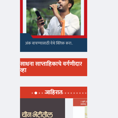
अंक वाचण्यासाठी येथे क्लिक करा..
साधना साप्ताहिकाचे वर्गणीदार
व्हा
जाहिरात