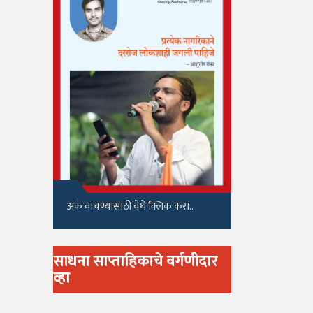
अंक वाचण्यासाठी येथे क्लिक करा..
साधना साप्ताहिकाचे वर्गणीदार
व्हा