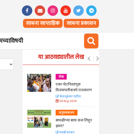
साधना साप्ताहिक
साधना प्रकाशन
च्याविषयी
या आठवड्यातील लेख
लेख
एका पोटनिवडणूक
ीनाम्यानेही
विजयापलीकडचे राजकारण
 पण...
केतनकुमार पाटील
04 Aug 2026
अनुभवकथन
बाभळीच्या बाया कसं लिहून
Hunger
झालं?
वनश्री वनकर