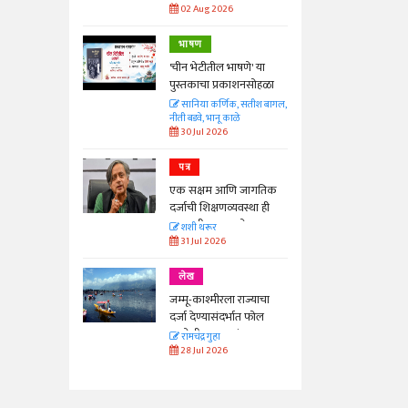
02 Aug 2026
भाषण
'चीन भेटीतील भाषणे' या
पुस्तकाचा प्रकाशनसोहळा
सानिया कर्णिक, सतीश बागल,
नीती बडवे, भानू काळे
30 Jul 2026
पत्र
एक सक्षम आणि जागतिक
दर्जाची शिक्षणव्यवस्था ही
काळाची गरज आहे
शशी थरूर
31 Jul 2026
लेख
जम्मू-काश्मीरला राज्याचा
दर्जा देण्यासंदर्भात फोल
ठरलेली आश्वासनं
रामचंद्र गुहा
28 Jul 2026