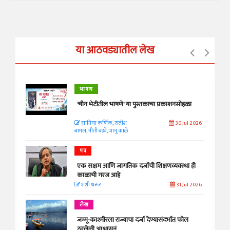
या आठवड्यातील लेख
भाषण
'चीन भेटीतील भाषणे' या पुस्तकाचा प्रकाशनसोहळा
सानिया कर्णिक, सतीश
30 Jul 2026
बागल, नीती बडवे, भानू काळे
पत्र
एक सक्षम आणि जागतिक दर्जाची शिक्षणव्यवस्था ही
काळाची गरज आहे
शशी थरूर
31 Jul 2026
लेख
जम्मू-काश्मीरला राज्याचा दर्जा देण्यासंदर्भात फोल
ठरलेली आश्वासनं