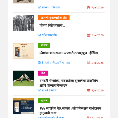
सोमनाथ कोमरपंत
17 Jul 2026
आगामी पुस्तकातील अंश
चीनचा निरोप घेताना...
रवींद्रनाथ टागोर.
16 Jul 2026
भाषण
ज्येष्ठांचा आत्मसन्मान जपणारी रुग्णशुश्रूषा : हॉस्पिस
डॉ. दिलीप शिंदे आणि मान्यवर
15 Jul 2026
लेख
उगवती नोस्कोव्हा, मावळतीला झुकलेला जोकोविच
आणि दरम्यान विम्बल्डन
आ. श्री. केतकर
14 Jul 2026
भाषण
१५५ सदाशिव पेठ, सातारा : लोकविलक्षण दाभोलकर
कुटुंबाची कथा