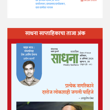
ज्ञानदेव म्हस्के, डॉ. शैला
08 Jul 2026
दाभोलकर, दत्तप्रसाद दाभोळकर,
दत्ता दामोदर नायक
साधना साप्ताहिकाचा ताजा अंक