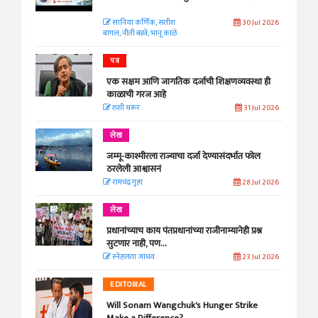
सानिया कर्णिक, सतीश
30 Jul 2026
बागल, नीती बडवे, भानू काळे
पत्र
एक सक्षम आणि जागतिक दर्जाची शिक्षणव्यवस्था ही
काळाची गरज आहे
शशी थरूर
31 Jul 2026
लेख
जम्मू-काश्मीरला राज्याचा दर्जा देण्यासंदर्भात फोल
ठरलेली आश्वासनं
रामचंद्र गुहा
28 Jul 2026
लेख
प्रधानांच्याच काय पंतप्रधानांच्या राजीनाम्यानेही प्रश्न
सुटणार नाही, पण...
स्नेहलता जाधव
23 Jul 2026
EDITORIAL
Will Sonam Wangchuk's Hunger Strike
Make a Difference?