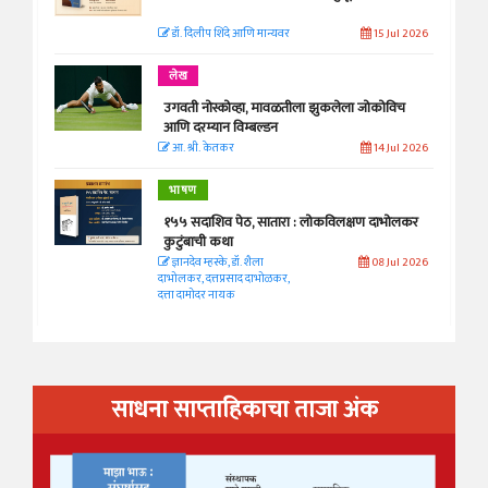
डॉ. दिलीप शिंदे आणि मान्यवर
15 Jul 2026
लेख
उगवती नोस्कोव्हा, मावळतीला झुकलेला जोकोविच
आणि दरम्यान विम्बल्डन
आ. श्री. केतकर
14 Jul 2026
भाषण
१५५ सदाशिव पेठ, सातारा : लोकविलक्षण दाभोलकर
कुटुंबाची कथा
ज्ञानदेव म्हस्के, डॉ. शैला
08 Jul 2026
दाभोलकर, दत्तप्रसाद दाभोळकर,
दत्ता दामोदर नायक
साधना साप्ताहिकाचा ताजा अंक