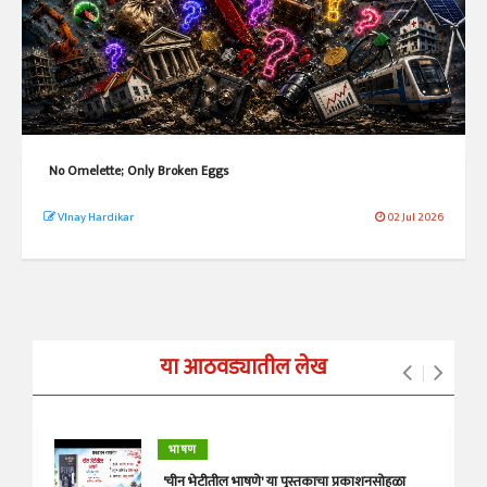
No Omelette; Only Broken Eggs
VInay Hardikar
02 Jul 2026
या आठवड्यातील लेख
भाषण
'चीन भेटीतील भाषणे' या पुस्तकाचा प्रकाशनसोहळा