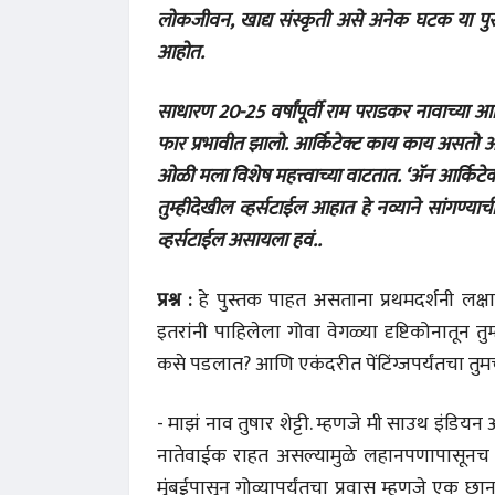
लोकजीवन, खाद्य संस्कृती असे अनेक घटक​​​​​​
या पु
आहोत.
साधारण 20-25 वर्षांपूर्वी राम पराडकर नावाच्या आर
फार प्रभावीत झालो. आर्किटेक्ट काय काय असतो आण
ओळी मला विशेष महत्त्वाच्या वाटतात. ‘अ‍ॅन आर्किटेक्
तुम्हीदेखील व्हर्सटाईल आहात हे नव्याने सांगण्याच
व्हर्सटाईल असायला हवं..
प्रश्न :
हे पुस्तक पाहत असताना प्रथमदर्शनी लक्षा
इतरांनी पाहिलेला गोवा वेगळ्या दृष्टिकोनातून तुम
कसे पडलात? आणि एकंदरीत पेंटिंग्जपर्यंतचा तु
- माझं नाव तुषार शेट्टी. म्हणजे मी साउथ इंडिय
नातेवाईक राहत असल्यामुळे लहानपणापासूनच 
मुंबईपासून गोव्यापर्यंतचा प्रवास म्हणजे एक छान