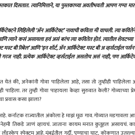
स्तकात दिसतात. त्यानिमित्ताने, या पुस्तकाच्या अवतीभवती आपण गप्पा मा
लेख
जम्मू-काश्मीरला राज्याचा
दर्जा देण्यासंदर्भात फोल
ठरलेली आश्वासनं
रामचंद्र गुहा
्किटेक्टने लिहिलेली ‘अ‍ॅन आर्किटेक्ट’ नावाची कविता मी वाचली. त्या कवितेन
28 Jul 2026
ि त्याने कसं असायला हवं असं बरंच त्या कवितेत होतं. त्यातील शेवटच्या
लेख
ट मस्ट बी रिबेल’ आणि ‘इन शॉर्ट, अ‍ॅन आर्किटेक्ट मस्ट बी अ व्हर्सटाईल पर्सन
प्रधानांच्याच काय
ी गरज नाही. प्रत्येक आर्किटेक्ट व्हर्सटाईल असतोच असं नाही, पण आर्किटेक
पंतप्रधानांच्या राजीनाम्यानेही
प्रश्न सुटणार नाही, पण...
स्नेहलता जाधव
23 Jul 2026
EDITORIAL
त येतं की, अनेकांनी गोवा पाहिलेला आहे, तसा तो तुम्हीही पाहिलेला 
Will Sonam
्ही पाहिला. तर तुम्ही गोवा पाहायला केव्हा सुरुवात केली? गोव्याच्या प्र
Wangchuk's Hunger
Strike Make a
मचा प्रवास कसा झाला?
Editor
Difference?
20 Jul 2026
न आहे. कर्नाटक राज्यातील अंकोला हे माझं मूळ गाव. गोव्यात मडगावला 
नेहमी तिकडे जाणं व्हायचं. जाताना कायम मनात कुतूहल असायचं. क
 लँडस्केप स्पेक्ट्रम आहे. मुंबईतील गर्दी, पुण्याचा घाट, कोकणात उतरल्