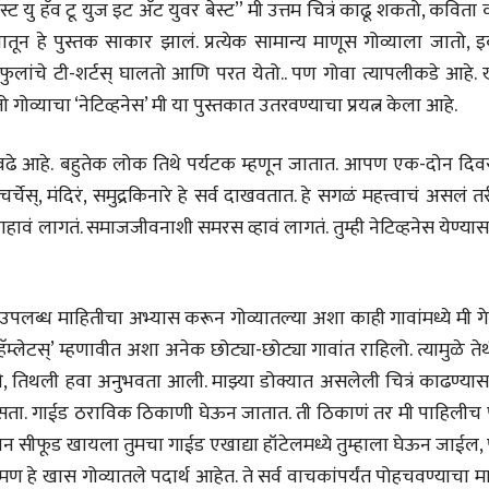
स्ट यु हॅव टू युज इट अ‍ॅट युवर बेस्ट” मी उत्तम चित्रं काढू शकतो, कविता
ीय अर्थकारणावरील निबंध हे पुस्तक
ातून हे पुस्तक साकार झालं. प्रत्येक सामान्य माणूस गोव्याला जातो, 
ी करण्यासाठी येथे क्लिक करा.
लाफुलांचे टी-शर्टस् घालतो आणि परत येतो.. पण गोवा त्यापलीकडे आहे.
गोव्याचा ‘नेटिव्हनेस’ मी या पुस्तकात उतरवण्याचा प्रयत्न केला आहे.
्ह्याएवढे आहे. बहुतेक लोक तिथे पर्यटक म्हणून जातात. आपण एक-दोन द
स्, मंदिरं, समुद्रकिनारे हे सर्व दाखवतात. हे सगळं महत्त्वाचं असलं त
ाहावं लागतं. समाजजीवनाशी समरस व्हावं लागतं. तुम्ही नेटिव्हनेस येण्या
पलब्ध माहितीचा अभ्यास करून गोव्यातल्या अशा काही गावांमध्ये मी गे
ॅम्लेटस्’ म्हणावीत अशा अनेक छोट्या-छोट्या गावांत राहिलो. त्यामुळे त
े, तिथली हवा अनुभवता आली. माझ्या डोक्यात असलेली चित्रं काढण्यास
नसता. गाईड ठराविक ठिकाणी घेऊन जातात. ती ठिकाणं तर मी पाहिलीच
न सीफूड खायला तुमचा गाईड एखाद्या हॉटेलमध्ये तुम्हाला घेऊन जाईल,
 हे खास गोव्यातले पदार्थ आहेत. ते सर्व वाचकांपर्यंत पोहचवण्याचा 
चीन भेटीतील भाषणे - रवींद्रनाथ टागोर