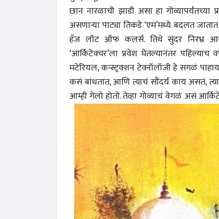
छान नारळाची झाडी असा हा गोव्यापर्यंतच्या प्र
असणाऱ्या पाट्या तिकडे ‘एम’मध्ये बदलत जातात. 
हॅज लॉट ऑफ कलर्स. तिथे सुंदर निरभ्र आक
‘आर्किटेक्चर’ला प्रवेश घेतल्यानंतर पहिल्याच व
मटेरियल, कन्स्ट्रक्शन टेक्नॉलॉजी हे सगळं पाहा
कसं बांधतात, आणि त्याचं सौंदर्य काय असतं, त्
आम्ही गेलो होतो.
तेव्हा गोव्याचं वेगळं असं आर्कि