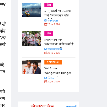
रणार
लेख
जम्मू-काश्मीरला राज्याचा
दर्जा देण्यासंदर्भात फोल
ठरलेली आश्वासनं
रामचंद्र गुहा
े मी
28 Jul 2026
 दोन
लेख
’ तर
प्रधानांच्याच काय
्टने
पंतप्रधानांच्या राजीनाम्यानेही
प्रश्न सुटणार नाही, पण...
स्नेहलता जाधव
23 Jul 2026
EDITORIAL
आहे.
Will Sonam
ेमात
Wangchuk's Hunger
Strike Make a
Editor
Difference?
20 Jul 2026
आमचे
ारण
यावर