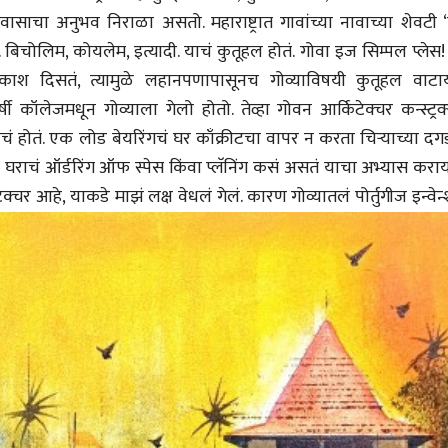
वासाचा अनुभव निराळा असतो. महाराष्ट्रात गावांच्या नावाच्या शेवटी ‘
बिचोलिम, कोयलेम, इत्यादी. याचं कुतूहल होतं. गोवा इज सिम्पल प्लेस
व्यक्तिवेध
व्यक्तिवेध
ाश दिसतं, त्यामुळे लहानपणापासूनच गोव्याविषयी कुतूहल वाटाय
मूर्त दृश्याला अमूर्ताकार
मूर्त दृश्याला अमूर
र्षी कॉलेजमधून गोव्याला गेलो होतो. तेव्हा गोवन आर्किटेक्चर कन्स्ट्र
देणारा चित्रकार
देणारा चित्रकार
यचं होतं. एक लोड बेयरिंगचं घर काँक्रीटचा वापर न करता चिऱ्याच्या दग
सोमनाथ कोमरपंत
सोमनाथ कोमरपं
17 Jul 2026
17 Jul 2026
या घराचं ऑर्डरिंग ऑफ स्पेस किंवा प्लॅनिंग कसं असतं याचा अभ्यास कर
आगामी पुस्तकातील अंश
आगामी पुस्तका
टेक्चर आहे, याकडे माझं लक्ष वेधलं गेलं. कारण गोव्यातलं पोर्तुगीज इन्वेन
चीनचा निरोप घेताना...
चीनचा निरोप घेतान
रवींद्रनाथ टागोर.
रवींद्रनाथ टागोर.
16 Jul 2026
16 Jul 2026
भाषण
भाषण
ज्येष्ठांचा आत्मसन्मान जपणारी
ज्येष्ठांचा आत्मस
रुग्णशुश्रूषा : हॉस्पिस
रुग्णशुश्रूषा : हॉस
डॉ. दिलीप शिंदे आणि मान्यवर
डॉ. दिलीप शिंदे 
15 Jul 2026
15 Jul 2026
लेख
लेख