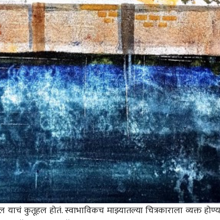
सेल याचं कुतूहल होतं. स्वाभाविकच माझ्यातल्या चित्रकाराला व्यक्त होण्