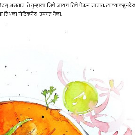
(अनुवाद सानिया कर्णिक )
लेटस् असतात, ते तुम्हाला जिथे जायचं तिथे घेऊन जातात. त्यांच्याकडूनद
ला तिथला ‘नेटिव्हनेस’ उमगत गेला.