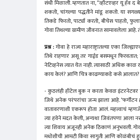
संधी मिळाली. म्हणतात ना, “व्हॉटएव्हर यू हॅव द बे
 करण्यासाठी
धार्मिक व सामाजिक सुधारणा हे पुस्तक खरेदी
भारत
शकतो, चांगल्या पद्धतीने मांडू शकतो. या सगळ्य
करण्यासाठी येथे क्लिक करा.
खरेद
तिकडे फिरतो, पार्ट्या करतो, बीचेस पाहतो, फु
गोवा तिथल्या ग्रामीण जीवनात सामावलेला आहे. तो 
प्रश्न :
गोवा हे राज्य महाराष्ट्रातल्या एका जिल
तिथे राहणार असू तर गाईड बसमधून फिरवतात; चर्चे
नेटिव्हनेस त्यात येत नाही. त्यासाठी अधिक काळ र
काय केलं? आणि चित्र काढण्याकडे कसे आलात?
- कुठलंही हॉटेल बुक न करता केवळ इंटरनेटवर उ
जिथे अनेक परंपरांचा जन्म झाला आहे. ‘फर्गॉटन ह
वातावरणाशी एकरूप होता आलं. महत्त्वाचं म्हणज
त्या हवेने मदत केली, अन्यथा जिवंतपणा आला 
त्या शिवाय अजूनही अनेक ठिकाणं अनुभवली. गोव
मधोशीची आमटी किंवा सागुती आणि कोळंबीचं हुमण