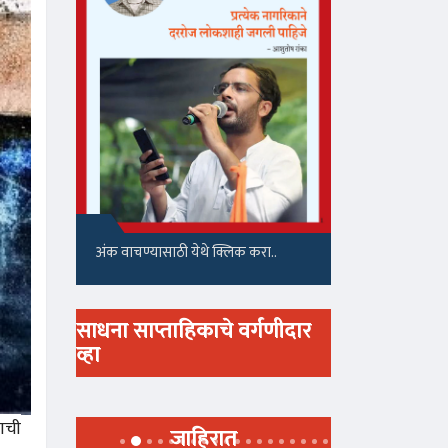
अंक वाचण्यासाठी येथे क्लिक करा..
साधना साप्ताहिकाचे वर्गणीदार
व्हा
याची
जाहिरात