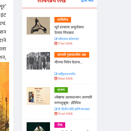
लोकप्रिय लेख
इतर सर्व
पूर’
! इट
व्यक्तिवेध
चं.
्ताकार
मूर्त दृश्याला अमूर्ताकार
क्शन
देणारा चित्रकार
डाने
त
सोमनाथ कोमरपंत
17 Jul 2026
ायला
तील अंश
आगामी पुस्तकातील अंश
्शन,
ा...
चीनचा निरोप घेताना...
रवींद्रनाथ टागोर.
16 Jul 2026
भाषण
न्मान जपणारी
ज्येष्ठांचा आत्मसन्मान जपणारी
्पिस
रुग्णशुश्रूषा : हॉस्पिस
आणि मान्यवर
डॉ. दिलीप शिंदे आणि मान्यवर
15 Jul 2026
लेख