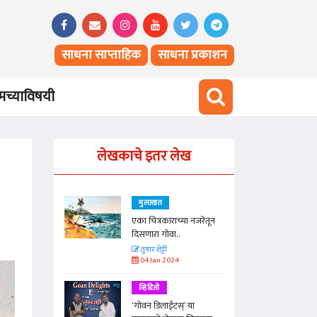
साधना साप्ताहिक
साधना प्रकाशन
च्याविषयी
लेखकाचे इतर लेख
मुलाखत
ा नजरेतून
एका चित्रकाराच्या नजरेतून
दिसणारा गोवा..
तुषार शेट्टी
04 Jan 2024
व्हिडिओ
 या
‘गोवन डिलाईटस्’ या