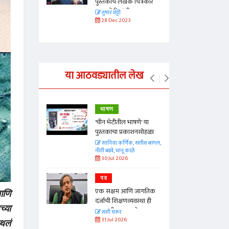
चित्रकार
पुस्तकाचे लेखक चित्रकार
 मुलाखत
तुषार शेट्टी यांची मुलाखत
तुषार शेट्टी
28 Dec 2023
या आठवड्यातील लेख
भाषण
्ताकार
'चीन भेटीतील भाषणे' या
पुस्तकाचा प्रकाशनसोहळा
त
सानिया कर्णिक, सतीश बागल,
नीती बडवे, भानू काळे
30 Jul 2026
पत्र
न्मान जपणारी
एक सक्षम आणि जागतिक
 आणि
्पिस
दर्जाची शिक्षणव्यवस्था ही
आणि मान्यवर
च्या
काळाची गरज आहे
शशी थरूर
31 Jul 2026
िथलं