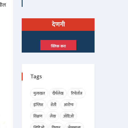
ेखील
देणगी
क्लिक करा
Tags
मुलाखत
दीर्घलेख
रिपोर्ताज
इंग्लिश
शेती
आरोग्य
शिक्षण
लेख
ऑडिओ
व्हिडिओ
विज्ञान
लेखमाला