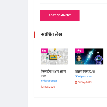
POST COMMENT
संबंधित लेख
लेख
लेख
लेख
ऑनलाईन शिक्षण आणि
शिक्षक विरुद्ध AI?
न चर्चा न परीक्षा, मात्र
आपण
सेल्फीची 'शिक्षा'!
स्नेहलता जाधव
स्नेहलता जाधव
आ. श्री. केतकर
08 Sep 2025
21 Jun 2020
01 Aug 2025