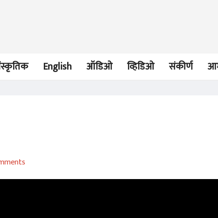
ंस्कृतिक
English
ऑडिओ
व्हिडिओ
संकीर्ण
आम
ऑडिओ
ऑडिओ
आकाशी झेप घे रे पाखरा!
गणू गुजले
mments
रघुराज मेटकरी
रघुराज मेटकरी
22 Sep 2023
16 Aug 2023
ऑडिओ
ऑडिओ
जितेंद्र म्हस्के
गोरक्ष पाटील