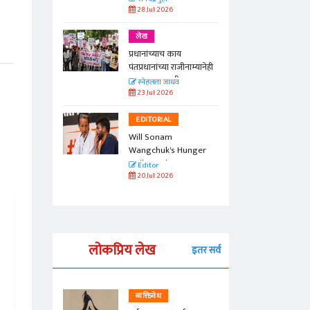
28 Jul 2026
लेख
प्रधानांच्याच काय
पंतप्रधानांच्या राजीनाम्यानेही
प्रश्न सुटणार नाही, पण...
स्नेहलता जाधव
23 Jul 2026
EDITORIAL
Will Sonam
Wangchuk's Hunger
Strike Make a
Editor
Difference?
20 Jul 2026
लोकप्रिय लेख
इतर सर्व
व्यक्तिवेध