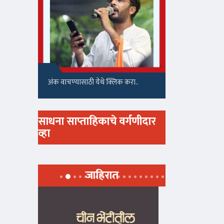
अंक वाचण्यासाठी येथे क्लिक करा..
साधना साप्ताहिकाचे वर्गणीदार
व्हा
जाहिरात