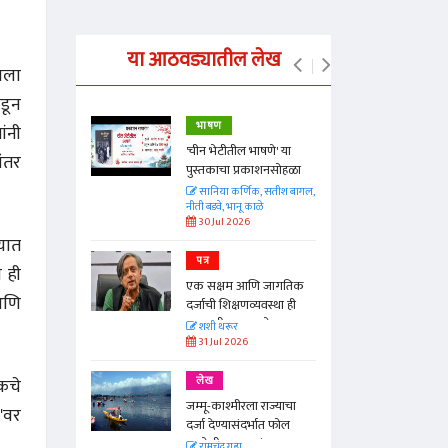
या आठवड्यातील लेख
ाला
कडून
भाषण
ांनी
्ताकार
'चीन भेटीतील भाषणे' या
नंतर
पुस्तकाचा प्रकाशनसोहळा
त
सानिया कर्णिक, सतीश बागल,
नीती बडवे, भानू काळे
30 Jul 2026
्यात
पत्र
ी ही
न्मान जपणारी
एक सक्षम आणि जागतिक
्पिस
 आणि
दर्जाची शिक्षणव्यवस्था ही
आणि मान्यवर
काळाची गरज आहे
शशी थरूर
31 Jul 2026
कचे
लेख
जम्मू-काश्मीरला राज्याचा
य'वर
दर्जा देण्यासंदर्भात फोल
ठरलेली आश्वासनं
रामचंद्र गुहा