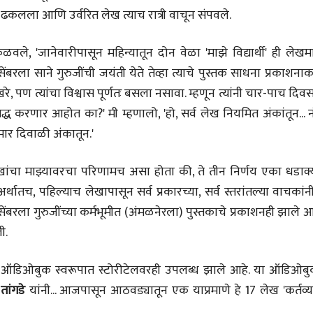
 ढकलला आणि उर्वरित लेख त्याच रात्री वाचून संपवले.
ले, 'जानेवारीपासून महिन्यातून दोन वेळा 'माझे विद्यार्थी' ही लेखम
बरला साने गुरुजींची जयंती येते तेव्हा त्याचे पुस्तक साधना प्रकाशना
भाषण
व्यक्तिवेध
 पण त्यांचा विश्वास पूर्णतः बसला नसावा. म्हणून त्यांनी चार-पाच दिवस
'चीन भेटीतील भाषणे' या
मूर्त दृश्याला अमूर
द्ध करणार आहोत का?' मी म्हणालो, 'हो, सर्व लेख नियमित अंकांतून... 
पुस्तकाचा प्रकाशनसोहळा
देणारा चित्रकार
मार दिवाळी अंकातून.'
सानिया कर्णिक, सतीश बागल,
सोमनाथ कोमरपं
नीती बडवे, भानू काळे
17 Jul 2026
30 Jul 2026
ा लेखांचा माझ्यावरचा परिणामच असा होता की, ते तीन निर्णय एका धडाक
भाषण
पत्र
्थातच, पहिल्याच लेखापासून सर्व प्रकारच्या, सर्व स्तरांतल्या वाचकांन
ज्येष्ठांचा आत्मस
एक सक्षम आणि जागतिक
रुग्णशुश्रूषा : हॉस
ेंबरला गुरुजींच्या कर्मभूमीत (अंमळनेरला) पुस्तकाचे प्रकाशनही झाले
दर्जाची शिक्षणव्यवस्था ही
डॉ. दिलीप शिंदे 
काळाची गरज आहे
ी.
शशी थरूर
15 Jul 2026
31 Jul 2026
 ऑडिओबुक स्वरूपात स्टोरीटेलवरही उपलब्ध झाले आहे. या ऑडिओबु
लेख
जम्मू-काश्मीरला राज्याचा
तांगडे
यांनी... आजपासून आठवड्यातून एक याप्रमाणे हे 17 लेख 'कर्तव्
दर्जा देण्यासंदर्भात फोल
ठरलेली आश्वासनं
रामचंद्र गुहा