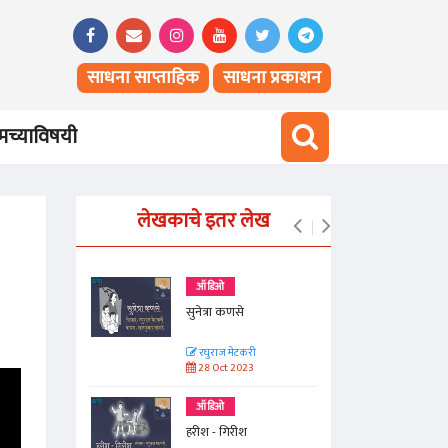
साधना साप्ताहिक
साधना प्रकाशन
च्याविषयी
लेखकाचे इतर लेख
ऑडिओ
सुनेत्रा कणसे
रघुराज मेटकरी
28 Oct 2023
ऑडिओ
हरीश - गिरीश