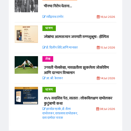
चीनचा निरोप घेताना...
रवींद्रनाथ टागोर.
16 Jul 2026
भाषण
ज्येष्ठांचा आत्मसन्मान जपणारी रुग्णशुश्रूषा : हॉस्पिस
डॉ. दिलीप शिंदे आणि मान्यवर
15 Jul 2026
लेख
उगवती नोस्कोव्हा, मावळतीला झुकलेला जोकोविच
आणि दरम्यान विम्बल्डन
आ. श्री. केतकर
14 Jul 2026
भाषण
१५५ सदाशिव पेठ, सातारा : लोकविलक्षण दाभोलकर
कुटुंबाची कथा
ज्ञानदेव म्हस्के, डॉ. शैला
08 Jul 2026
दाभोलकर, दत्तप्रसाद दाभोळकर,
दत्ता दामोदर नायक