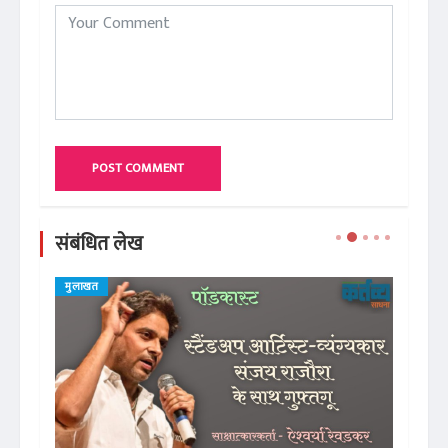
POST COMMENT
संबंधित लेख
मुलाखत
मु