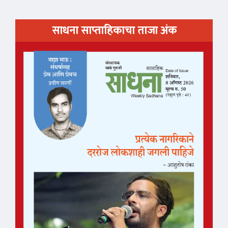
साधना साप्ताहिकाचा ताजा अंक