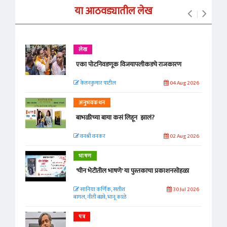
या आठवड्यातील लेख
लेख
एका पोटनिवडणूक विजयापलीकडचे राजकारण
केतनकुमार पाटील
04 Aug 2026
अनुभवकथन
बाभळीच्या बाया कसं लिहून झालं?
वनश्री वनकर
02 Aug 2026
भाषण
'चीन भेटीतील भाषणे' या पुस्तकाचा प्रकाशनसोहळा
सानिया कर्णिक, सतीश
30 Jul 2026
बागल, नीती बडवे, भानू काळे
पत्र