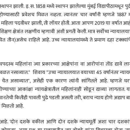
28 Jul 2026
 स्थापन झाली. इ. स. 1858 मध्ये स्थापन झालेल्या मुंबई विद्यापीठामधून प
होण्यासाठी प्रवेशच मिळत नव्हता. त्यानंतर चार वर्षांनी म्हणजे 1887 म
लेख
हिली महिला पदवीधर झाली, ती लॉयर होती. आता आपण 2019 या वर्षात आह
प्रधानांच्याच काय
पंतप्रधानांच्या राजीनाम्यानेही
क्षण क्षेत्रांत लक्षणीय म्हणावी अशी प्रगती केली. मात्र सर्वोच्च न्यायालया
प्रश्न सुटणार नाही, पण...
स्नेहलता जाधव
चित तीन)असेच राहिले आहे. उच्च न्यायालयांमध्ये ते प्रमाण दहा टक्क्यांपे
23 Jul 2026
EDITORIAL
Will Sonam
्चपदस्थ महिलांना ज्या प्रकारच्या आक्षेपांना वा आरोपांना तोंड द्यावे ला
Wangchuk's Hunger
Strike Make a
Editor
ला वळत नसाव्यात." शिवाय "उच्च न्यायालयात वयाच्या 45 वर्षानंतर न्यायमू
Difference?
20 Jul 2026
मी येत असाव्यात", असेही एक कारण त्यांनी सांगितले आहे. म्हणजे घरच
्याच्या आकांक्षा न्यायक्षेत्रातील महिलांनाही सोडून द्याव्या लागतात. 
मानतेची कितीही पावली पुढे पडली असली तरी, बराच न्याय होणे अद्याप 
तून मिळतो आहे.
वाचे आहे. 'दोन दशके वकील आणि दोन दशके न्यायमूर्ती अशा चार दशकांच
व्यक्तिवेध
व्यक्तिवेध