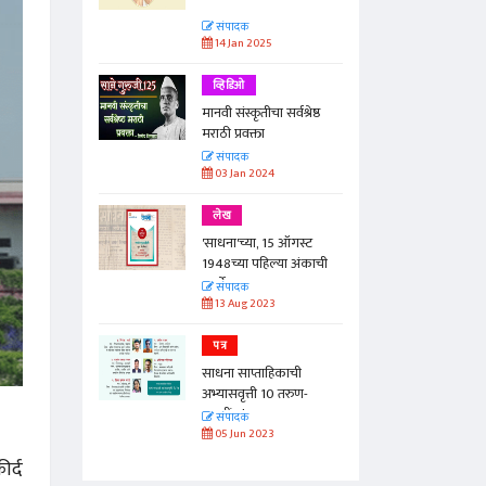
संपादक
14 Jan 2025
व्हिडिओ
मानवी संस्कृतीचा सर्वश्रेष्ठ
मराठी प्रवक्ता
संपादक
03 Jan 2024
लेख
'साधना'च्या, 15 ऑगस्ट
1948च्या पहिल्या अंकाची
पुनर्भेट
संपादक
13 Aug 2023
पत्र
साधना साप्ताहिकाची
अभ्यासवृत्ती 10 तरुण-
तरुणींना!
संपादक
05 Jun 2023
र्द