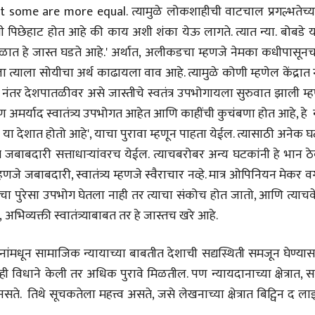
ut some are more equal. त्यामुळे लोकशाहीची वाटचाल प्रगल्भतेच्य
ी पिछेहाट होत आहे की काय अशी शंका येऊ लागते. त्यात न्या. बोबडे य
ात हे जास्त घडते आहे.' अर्थात, अलीकडचा म्हणजे नेमका कधीपासूनचा
याला त्याला सोयीचा अर्थ काढायला वाव आहे. त्यामुळे कोणी म्हणेल केंद्रात
नंतर देशपातळीवर असे जास्तीचे स्वतंत्र उपभोगायला सुरुवात झाली म्ह
अमर्याद स्वातंत्र्य उपभोगत आहेत आणि काहींची कुचंबणा होत आहे, हे न
ंकोच या देशात होतो आहे', याचा पुरावा म्हणून पाहता येईल. त्यासाठी अनेक
 जबाबदारी सत्ताधाऱ्यांवरच येईल. त्याचबरोबर अन्य घटकांनी हे भान ठ
म्हणजे जबाबदारी, स्वातंत्र्य म्हणजे स्वैराचार नव्हे. मात्र ओपिनियन मेकर वर्
्र्याचा पुरेसा उपभोग घेतला नाही तर त्याचा संकोच होत जातो, आणि त्याच
व्यक्ती स्वातंत्र्याबाबत तर हे जास्तच खरे आहे.
धानांमधून सामाजिक न्यायाच्या बाबतीत देशाची सद्यस्थिती समजून घेण्या
 विधाने केली तर अधिक पुरावे मिळतील. पण न्यायदानाच्या क्षेत्रात, स
ीय अर्थकारणावरील निबंध हे पुस्तक
ी करण्यासाठी येथे क्लिक करा.
े. तिथे सूचकतेला महत्त्व असते, जसे लेखनाच्या क्षेत्रात बिट्विन द ला