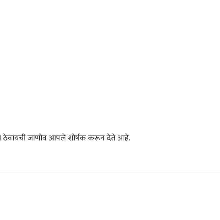
षात ठेवायची जाणीव आपले शीर्षक करून देते आहे.
चीन भेटीतील भाषणे - रवींद्रनाथ टागोर
(अनुवाद सानिया कर्णिक )