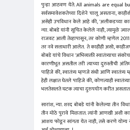
पुन्हा आठवण येते. All animals are equal b
सर्वसमावेशकतेच्या दिशेने चालू असताना, काहीश
असेही उपविधान केले आहे की, 'अलीकडच्या काळ
न्या. बोबडे यांनी सूचित केलेले नाही, त्यामुळे ज्
राजवट आली तेव्हापासून, तर कोणी म्हणेल 2011 
तर नवे सत्ताधारी आलेत. ते काहीही असो, काहीजण 
बोबडे यांचे विधान 'अभिव्यक्ती स्वातंत्र्याचा स
कारणीभूत असतील तरी त्याच्या दुरुस्तीची अंतिम
पाहिजे की, स्वातंत्र्य म्हणजे संधी आणि स्वातंत्र्य 
हेही लक्षात घेतले पाहिजे की, कोणत्याही स्वातंत
भलतेसलते घटक त्याचा दुरुपयोग करीत असतात, अभि
सारांश, न्या. शरद बोबडे यांनी केलेल्या तीन वि
तीन मोठे पुरावे मिळतात. त्यांनी आणखी अशी काही
 करण्यासाठी
धार्मिक व सामाजिक सुधारणा हे पुस्तक खरेदी
भारत
करण्यासाठी येथे क्लिक करा.
खरेद
आशय फोडून सांगता येत नाही, तसे करणे योग्य नसत
अर्थ शोधण्याला...!