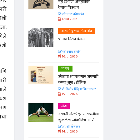
यावर
्ताकार
मूर्त दृश्याला अमूर्ताकार
देणारा चित्रकार
कारी
त
सोमनाथ कोमरपंत
जोशी
17 Jul 2026
 जा.
तील अंश
आगामी पुस्तकातील अंश
गेले
ा...
चीनचा निरोप घेताना...
ंशी
रवींद्रनाथ टागोर.
16 Jul 2026
भाषण
 आणि
न्मान जपणारी
ज्येष्ठांचा आत्मसन्मान जपणारी
णारी
्पिस
रुग्णशुश्रूषा : हॉस्पिस
आले
आणि मान्यवर
डॉ. दिलीप शिंदे आणि मान्यवर
15 Jul 2026
 यश
, पण
लेख
ा, मावळतीला
उगवती नोस्कोव्हा, मावळतीला
याचा
विच आणि
झुकलेला जोकोविच आणि
दरम्यान विम्बल्डन
आ. श्री. केतकर
14 Jul 2026