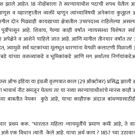
ीश झाले आहेत. 18 नोव्हेंबरला ते सरन्यायाधीश पदाची शपथ घेतील 
णूस व महाराष्ट्रातील व्यक्ती म्हणून त्यांच्याविषयी अनेकांना कुतूहल 
ल दोन पिढ्याही कायद्याच्या क्षेत्रातील उच्चपदस्थ राहिलेल्या असल्य
ूर्वीपासून आहे. शिवाय, गेल्या काही वर्षांत न्यायसंस्था विशेषतः सर्व
 अपेक्षेने व आशेने पाहिले जात आहे. आणि मागील तीनचार वर्षांत तर 
भाषण
व्यक्तिवेध
'चीन भेटीतील भाषणे' या
मूर्त दृश्याला अमूर
, ज्यामुळे सर्व घटकांच्या मूलभूत धारणांना वेगळी कलाटणी मिळाली 
पुस्तकाचा प्रकाशनसोहळा
देणारा चित्रकार
ोबडे यांच्या वक्तव्यांकडे व भूमिकांकडे आणि मग अर्थातच निर्णयांकड
सानिया कर्णिक, सतीश बागल,
सोमनाथ कोमरपं
नीती बडवे, भानू काळे
17 Jul 2026
30 Jul 2026
भाषण
पत्र
इम्स ऑफ इंडिया या इंग्रजी वृत्तपत्रात काल (29 ऑक्टोबर) प्रसिद्ध झाली 
ज्येष्ठांचा आत्मस
एक सक्षम आणि जागतिक
रुग्णशुश्रूषा : हॉस
ांचा भावार्थ नीट समजून घेतला तर या नव्या सरन्यायाधीशांचे मानस काही 
दर्जाची शिक्षणव्यवस्था ही
डॉ. दिलीप शिंदे 
काळाची गरज आहे
ा बाबतीत नेमका कुठे आहे, याचा काहीएक अंदाज बांधण्यासाठीही
शशी थरूर
15 Jul 2026
31 Jul 2026
लेख
जम्मू-काश्मीरला राज्याचा
चार प्रथम करू. "भारतात महिला न्यायमूर्तींचे प्रमाण कमी आहे, ते व
दर्जा देण्यासंदर्भात फोल
से एक विधान त्यांनी केले आहे. याचा अर्थ काय ? 1857 च्या उठावान
ठरलेली आश्वासनं
रामचंद्र गुहा