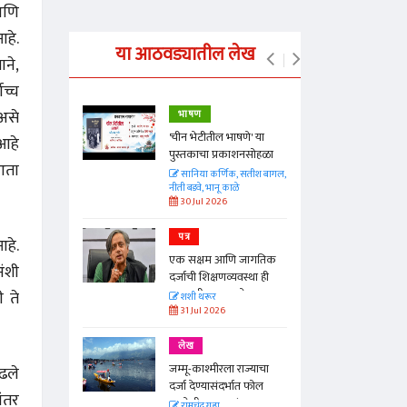
आणि
आहे.
या आठवड्यातील लेख
ाने,
ोच्च
असे
भाषण
्ताकार
'चीन भेटीतील भाषणे' या
आहे
पुस्तकाचा प्रकाशनसोहळा
ेआता
त
सानिया कर्णिक, सतीश बागल,
नीती बडवे, भानू काळे
30 Jul 2026
पत्र
आहे.
न्मान जपणारी
एक सक्षम आणि जागतिक
्पिस
अंशी
दर्जाची शिक्षणव्यवस्था ही
आणि मान्यवर
काळाची गरज आहे
 ते
शशी थरूर
31 Jul 2026
लेख
जम्मू-काश्मीरला राज्याचा
ाढले
दर्जा देण्यासंदर्भात फोल
ंतर
ठरलेली आश्वासनं
रामचंद्र गुहा