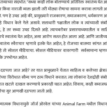
ंत्र्याच्या संदर्भात. "सध्या काही लोक बोलण्याचे अतिरिक्त स्वातंत्र्य घेत 
भाषण
भाषण
ूर किंवा नाराजी व्यक्त झाली तरी मोठ्या रोषाचा सामना करावा लागतो आ
१५५ सदाशिव पेठ, सातारा :
१५५ सदाशिव पेठ,
लोकविलक्षण दाभोलकर
लोकविलक्षण दा
ही. पण हे उघड आहे की, प्रामुख्याने राजकारण, समाजकारण, धर्मकारण 
कुटुंबाची कथा
कुटुंबाची कथा
ज्ञानदेव म्हस्के, डॉ. शैला
ज्ञानदेव म्हस्के, डॉ
शून हे विधान केले गेले असावे. सत्ताधारी पक्षातील लोक व त्यांच्याशी संब
दाभोलकर, दत्तप्रसाद दाभोळकर,
दाभोलकर, दत्तप्रसा
दत्ता दामोदर नायक
दत्ता दामोदर नायक
ेत, हे तर सध्या उघड दिसते आहे. त्याचबरोबर प्रसारमाध्यमातील व साह
08 Jul 2026
08 Jul 2026
ण्याचे स्वातंत्र्य घेत आहेत, असा आरोप सतत होत आला आहे. आणि जातीच्
स्वातंत्र्य स्वैराचार म्हणावे इतके घेत आहेत, हे रोजच्या बातम्या सांगत आ
 आहे तो सोशल मीडियाचा. सोशल मीडियावर वावरणारी सर्वसामान्य म्हण
तितके उपभोगत आहेत.
वाचण्यासाठी येथे क्लिक करा..
अंक वाचण्यासाठी येथे क्लिक करा..
पला जात आहे? तर यात प्रामुख्याने येतात साहित्य व कलेच्या क्षेत्र
ंच्या विरोधात सौम्य पण ठाम विधाने करतात. त्या लोकांना देशद्रोही संब
यायालयात खटले दाखल करण्याचे प्रकारही घडत आहेत. शिवाय, काही समाज
ाराजीचा सुर आणखी दडपला जातो आहे.
ा भाष्यात्मक विधानामुळे जॉर्ज ओरवेल यांच्या Animal Farm मधील विधा