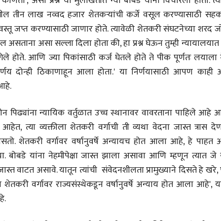
 कोणता', असा प्रश्न या मुलाखतीत न्या बोबडे यांना विचारला होता. त्
मूर्त दृश्याला अमूर्ताकार
मूर्त दृश्याला अमूर
देणारा चित्रकार
देणारा चित्रकार
ष्ट्रातील तीन लाख नव्वद हजार शेतकऱ्यांची कर्जे वसूल करण्यासाठी सह
सोमनाथ कोमरपंत
सोमनाथ कोमरपं
या वस्तू जप्त करण्यासाठी जाणार होते. त्यावेळी शेतकरी संघटनेच्या शरद 
17 Jul 2026
17 Jul 2026
 वकील असताना असा सल्ला दिला होता की, हा प्रश्न घेऊन तुम्ही न्यायालयात
आगामी पुस्तकातील अंश
आगामी पुस्तका
गेले होते. आणि ज्या पिकांसाठी कर्ज घेतले होते ते पीक पूर्णतः लयाला 
चीनचा निरोप घेताना...
चीनचा निरोप घेतान
्णय दोन्ही ठिकाणाहून आला होता.' या निर्णयासाठी आपण काही अ
रवींद्रनाथ टागोर.
रवींद्रनाथ टागोर.
आहे.
16 Jul 2026
16 Jul 2026
भाषण
भाषण
दोन पिढ्यांना न्यायिक वर्तुळात उच्च स्थानावर वावरताना पाहिले आहे
ज्येष्ठांचा आत्मसन्मान जपणारी
ज्येष्ठांचा आत्मस
हेत, त्या व्यक्तीला शेतकरी वर्गाची ती व्यथा वेदना जास्त त्रास दे
रुग्णशुश्रूषा : हॉस्पिस
रुग्णशुश्रूषा : हॉस
नसतो. शेतकरी वर्गावर वर्षानुवर्षे अन्यायच होत आला आहे, हे पाहत 
डॉ. दिलीप शिंदे आणि मान्यवर
डॉ. दिलीप शिंदे 
15 Jul 2026
15 Jul 2026
या. बोबडे यांना नेहमीपेक्षा जास्त झाला असावा आणि म्हणून त्यात जे
्त वाटत असावे. यातून त्यांची संवेदनशीलता प्रामुख्याने दिसते हे खरे
लेख
लेख
उगवती नोस्कोव्हा, मावळतीला
उगवती नोस्कोव्ह
शेतकरी वर्गावर राज्यसंस्थेकडून वर्षानुवर्षे अन्याय होत आला आहे', 
झुकलेला जोकोविच आणि
झुकलेला जोको
हे.
दरम्यान विम्बल्डन
दरम्यान विम्बल्डन
आ. श्री. केतकर
आ. श्री. केतकर
14 Jul 2026
14 Jul 2026