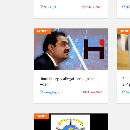
रामचंद्र गुहा
28 Nov 2020
​​​​​​
ARTICLE
OPINI
Hindenburg's allegations against
Rahu
Adani
BJP 
Lass
Parag Jagtap
14 Feb 2023
Vi
SATIRE