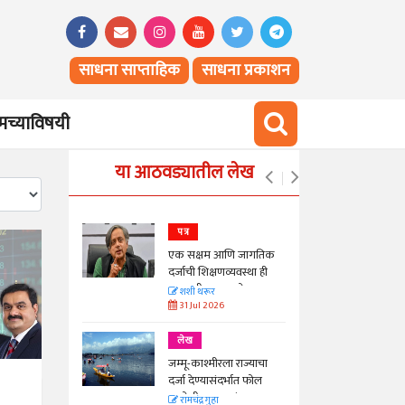
साधना साप्ताहिक
साधना प्रकाशन
च्याविषयी
या आठवड्यातील लेख
पत्र
न्मान जपणारी
एक सक्षम आणि जागतिक
्पिस
दर्जाची शिक्षणव्यवस्था ही
काळाची गरज आहे
आणि मान्यवर
शशी थरूर
31 Jul 2026
लेख
ा, मावळतीला
जम्मू-काश्मीरला राज्याचा
विच आणि
दर्जा देण्यासंदर्भात फोल
ठरलेली आश्वासनं
रामचंद्र गुहा