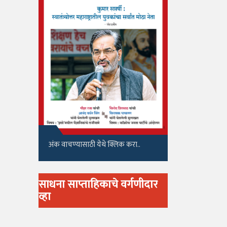
अंक वाचण्यासाठी येथे क्लिक करा..
साधना साप्ताहिकाचे वर्गणीदार
व्हा