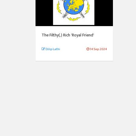
The Filthy(,) Rich 'Royal Friend'
Dilip Lathi
14 Sep 2024