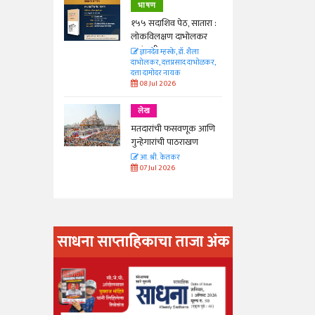
भाषण
 सातारा :
१५५ सदाशिव पेठ, सातारा :
भोलकर
लोकविलक्षण दाभोलकर
कुटुंबाची कथा
. शैला
ज्ञानदेव म्हस्के, डॉ. शैला
द दाभोळकर,
दाभोलकर, दत्तप्रसाद दाभोळकर,
दत्ता दामोदर नायक
08 Jul 2026
लेख
णूक आणि
मतदारांची फसवणूक आणि
राखण
गुन्हेगारांची पाठराखण
आ. श्री. केतकर
07 Jul 2026
साधना साप्ताहिकाचा ताजा अंक
अंक वाचण्या