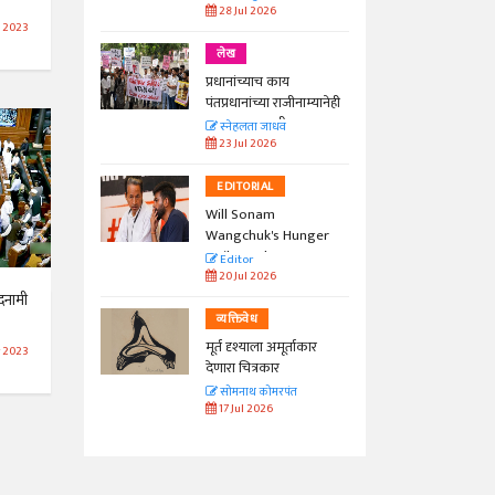
28 Jul 2026
b 2023
लेख
प्रधानांच्याच काय
पंतप्रधानांच्या राजीनाम्यानेही
प्रश्न सुटणार नाही, पण...
स्नेहलता जाधव
23 Jul 2026
EDITORIAL
Will Sonam
Wangchuk's Hunger
Strike Make a
Editor
Difference?
20 Jul 2026
दनामी
व्यक्तिवेध
मूर्त दृश्याला अमूर्ताकार
r 2023
देणारा चित्रकार
सोमनाथ कोमरपंत
17 Jul 2026