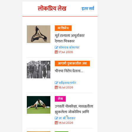
लोकप्रिय लेख
इतर सर्व
व्यक्तिवेध
्ताकार
मूर्त दृश्याला अमूर्ताकार
देणारा चित्रकार
त
सोमनाथ कोमरपंत
17 Jul 2026
तील अंश
आगामी पुस्तकातील अंश
ा...
चीनचा निरोप घेताना...
रवींद्रनाथ टागोर.
16 Jul 2026
लेख
ा, मावळतीला
उगवती नोस्कोव्हा, मावळतीला
विच आणि
झुकलेला जोकोविच आणि
दरम्यान विम्बल्डन
आ. श्री. केतकर
14 Jul 2026