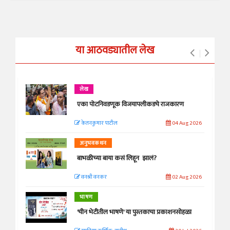
या आठवड्यातील लेख
लेख
एका पोटनिवडणूक विजयापलीकडचे राजकारण
केतनकुमार पाटील
04 Aug 2026
अनुभवकथन
बाभळीच्या बाया कसं लिहून झालं?
वनश्री वनकर
02 Aug 2026
भाषण
'चीन भेटीतील भाषणे' या पुस्तकाचा प्रकाशनसोहळा