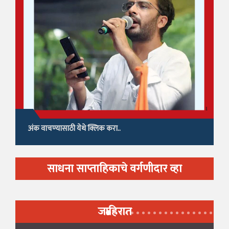
अंक वाचण्यासाठी येथे क्लिक करा..
साधना साप्ताहिकाचे वर्गणीदार व्हा
जाहिरात