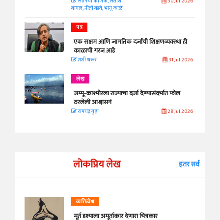
सानिया कर्णिक, सतीश
30 Jul 2026
बागल, नीती बडवे, भानू काळे
पत्र
एक सक्षम आणि जागतिक दर्जाची शिक्षणव्यवस्था ही
काळाची गरज आहे
शशी थरूर
31 Jul 2026
लेख
जम्मू-काश्मीरला राज्याचा दर्जा देण्यासंदर्भात फोल
ठरलेली आश्वासनं
रामचंद्र गुहा
28 Jul 2026
लोकप्रिय लेख
इतर सर्व
व्यक्तिवेध
मूर्त दृश्याला अमूर्ताकार देणारा चित्रकार