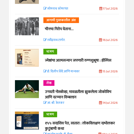
सोमनाथ कोमरपंत
17 Jul 2026
आगामी पुस्तकातील अंश
चीनचा निरोप घेताना...
रवींद्रनाथ टागोर.
16 Jul 2026
भाषण
ज्येष्ठांचा आत्मसन्मान जपणारी रुग्णशुश्रूषा : हॉस्पिस
डॉ. दिलीप शिंदे आणि मान्यवर
15 Jul 2026
लेख
उगवती नोस्कोव्हा, मावळतीला झुकलेला जोकोविच
आणि दरम्यान विम्बल्डन
आ. श्री. केतकर
14 Jul 2026
भाषण
१५५ सदाशिव पेठ, सातारा : लोकविलक्षण दाभोलकर
कुटुंबाची कथा