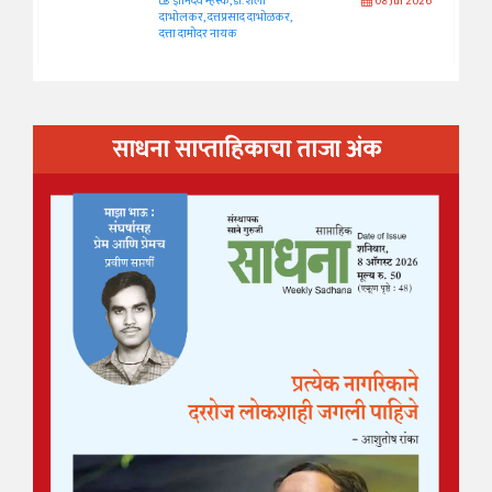
ज्ञानदेव म्हस्के, डॉ. शैला
08 Jul 2026
दाभोलकर, दत्तप्रसाद दाभोळकर,
दत्ता दामोदर नायक
साधना साप्ताहिकाचा ताजा अंक