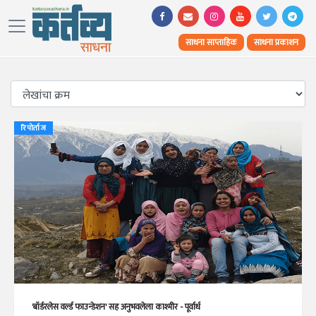
साधना साप्ताहिक
साधना प्रकाशन
रिपोर्ताज
'बॉर्डरलेस वर्ल्ड फाउन्डेशन' सह अनुभवलेला काश्मीर - पूर्वार्ध